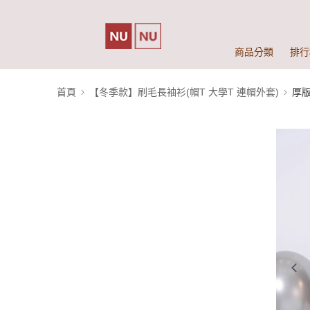
商品分類
排行
首頁
【冬季款】刷毛長袖衫(帽T 大學T 連帽外套)
厚