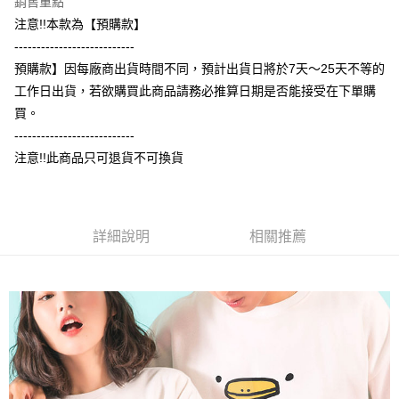
銷售重點
相關說明
注意!!本款為【預購款】
【大哥付你分期使用說明】
---------------------------
AFTEE先享後付
1.本服務由台灣大哥大提供，台灣大哥大用戶可立即使用無須另外申請。
預購款】因每廠商出貨時間不同，預計出貨日將於7天～25天不等的
2.付款方式選擇「大哥付你分期」，訂單成立後會自動跳轉到大哥付的交易
相關說明
流程，驗證手機門號後，選擇欲分期的期數、繳款截止日，確認付款後即完
工作日出貨，若欲購買此商品請務必推算日期是否能接受在下單購
【關於「AFTEE先享後付」】
成交易。
ATM付款
AFTEE先享後付是「在收到商品之後才付款」的支付方式。 讓您購物簡單
買。
3.實際核准額度、可分期數及費用金額請依後續交易確認頁面所載為準。
便利好安心！
4.訂單成立30分鐘內，如未前往確認交易或遇審核未通過，訂單將自動取
---------------------------
１．簡單：不需註冊會員、不需綁卡、不需儲值。
運送方式
消。如遇「轉專審核」未通過狀況，表示未達大哥付你分期系統評分，恕無
２．便利：只要手機號碼，簡訊認證，即可結帳。
注意!!此商品只可退貨不可換貨
法說明評估內容。
３．安心：先確認商品／服務後，再付款。
全家付款取貨
【繳款方式說明】
1.分期款項不併入電信帳單，「大哥付你分期」於每月結算日後寄送繳費提
每筆NT$65，滿NT$899(含以上)免運費
【「AFTEE先享後付」結帳流程】
醒簡訊。
１．於結帳方式選擇「AFTEE先享後付」後，將跳轉至「AFTEE先享後付」
2.透過簡訊連結打開帳單後，可選擇「超商條碼／台灣大直營門市／銀行轉
付款後全家取貨
詳細說明
相關推薦
結帳頁面，進行簡訊認證並確認金額後，即可完成結帳。
帳／街口支付／iPASS MONEY」等通路繳費。
２．訂單成立數日內，您將收到繳費通知簡訊。
每筆NT$60，滿NT$899(含以上)免運費
３．收到繳費通知簡訊後14天內，點擊此簡訊中的連結，可透過四大超商／
【注意事項】
ATM／網路銀行／等多元方式進行付款，方視為交易完成。
7-11付款取貨
1.本服務係由「台灣大哥大股份有限公司」（以下簡稱本公司）所提供，讓
※ 請注意：結帳手續完成當下不需立刻繳費，但若您需要取消訂單，請聯絡
用戶於交易時，得透過本服務購買商品或服務，並由商店將買賣／分期付款
每筆NT$65，滿NT$899(含以上)免運費
購買商品的店家。未經商家同意取消之訂單仍視為有效，需透過AFTEE先享
買賣價金債權讓與本公司後，依約使用本公司帳單繳交帳款。
後付繳納相關費用。
2.基於同意付款使用「大哥付你分期」之契約關係目的，商店將以您的個人
付款後7-11取貨
※ 交易是否成功請以「AFTEE先享後付 」之結帳頁面顯示為準，若有關於
資料（包含姓名、電話或地址）提供予台灣大哥大進項蒐集、處理及利用，
是否繳費成功／繳費後需取消欲退款等相關疑問，請聯繫「AFTEE先享後付
每筆NT$60，滿NT$899(含以上)免運費
由本公司與您本人進行分期帳單所需資料之確認、核對及更正。
客戶支援中心」
https://netprotections.freshdesk.com/support/home
3.完整用戶服務條款，請詳閱以下連結：
https://oppay.tw/userRule