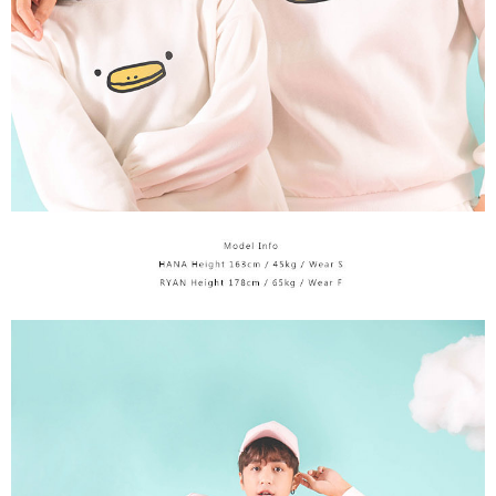
宅配
【注意事項】
１．透過由恩沛科技股份有限公司提供之「AFTEE先享後付」服務完成之交
每筆NT$65，滿NT$899(含以上)免運費
易，需依本服務之必要範圍內提供個人資料，並將交易相關給付款項請求債
權轉讓予恩沛科技股份有限公司。
２．關於個人資料處理事宜，請瀏覽以下網址：
https://aftee.tw/terms/#terms3
３．未成年的使用者請事先徵得法定代理人或監護人之同意方可使用
「AFTEE先享後付」，若未經同意申辦者引起之損失，本公司不負相關責
任。
４．使用「AFTEE先享後付」時，將依據個別帳號之用戶狀況，依本公司即
時審查核予不同之上限額度；若仍有額度不足之情形，本公司將視審查結果
請求用戶進行身份認證。
５．嚴禁一人註冊多個帳號或使用他人資訊註冊。若發現惡意使用之情形，
恩沛科技股份有限公司將有權停止該用戶之使用額度並採取法律行動。