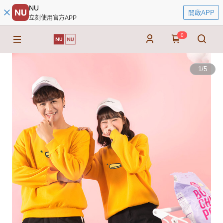
NU
開啟APP
立刻使用官方APP
0
1
/
5