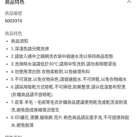
商品特色
信用卡一次付款
商品編號
信用卡分期付款
5003374
3 期 0 利率 每期
NT$199
21家銀行
商品特色
6 期 0 利率 每期
NT$99
21家銀行
合作金庫商業銀行
第一商業銀行
商品須知
華南商業銀行
彰化商業銀行
12 期 0 利率 每期
NT$49
21家銀行
合作金庫商業銀行
第一商業銀行
1.深淺色請分開洗滌
上海商業儲蓄銀行
台北富邦商業銀行
華南商業銀行
彰化商業銀行
合作金庫商業銀行
第一商業銀行
超商取貨付款
國泰世華商業銀行
兆豐國際商業銀行
2.請放入適中之細網洗衣袋中弱速水洗以保持商品型態
上海商業儲蓄銀行
台北富邦商業銀行
華南商業銀行
彰化商業銀行
臺灣中小企業銀行
台中商業銀行
3.洗滌時水溫請低於30℃;請用中性洗劑,請勿長時間浸泡
國泰世華商業銀行
兆豐國際商業銀行
LINE Pay
上海商業儲蓄銀行
台北富邦商業銀行
匯豐（台灣）商業銀行
華泰商業銀行
臺灣中小企業銀行
台中商業銀行
4.勿使用漂白劑.衣物柔軟劑,以免破壞布料
國泰世華商業銀行
兆豐國際商業銀行
聯邦商業銀行
遠東國際商業銀行
匯豐（台灣）商業銀行
華泰商業銀行
Apple Pay
5.不可濕放,以免衣物染色;請弱速脫水,不可烘乾,以免衣物縮水
臺灣中小企業銀行
台中商業銀行
元大商業銀行
永豐商業銀行
聯邦商業銀行
遠東國際商業銀行
匯豐（台灣）商業銀行
華泰商業銀行
6.請採用陰乾方式晾乾,不可擰扭;如需整燙,請以低溫墊布熨燙.
玉山商業銀行
星展（台灣）商業銀行
街口支付
元大商業銀行
永豐商業銀行
聯邦商業銀行
遠東國際商業銀行
(針織商品請平放晾乾)
台新國際商業銀行
中國信託商業銀行
玉山商業銀行
星展（台灣）商業銀行
元大商業銀行
永豐商業銀行
台灣樂天信用卡公司
悠遊付
7.皮革.羊毛、毛呢等毛衣針織商品建議使用乾洗或乾洗溶劑清
台新國際商業銀行
中國信託商業銀行
玉山商業銀行
星展（台灣）商業銀行
洗,避免造成捲縮情況發生
台灣樂天信用卡公司
台新國際商業銀行
中國信託商業銀行
Google Pay
8.印/繡花.燙鑽.縫珠飾.亮片.刷色商品請反面手洗,不可搓揉與脫
台灣樂天信用卡公司
全盈+PAY
水,避免脫落
大哥付你分期