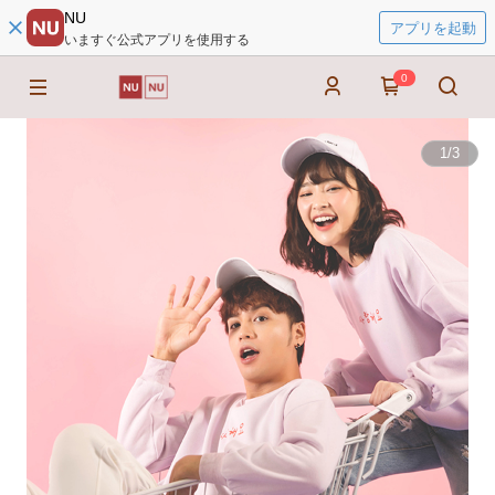
NU
アプリを起動
いますぐ公式アプリを使用する
0
1
/
3