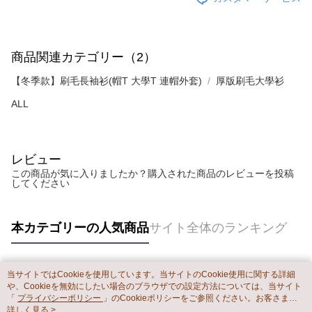
商品関連カテゴリー（2）
【冬季款】刷毛長袖衫(帽T 大學T 連帽外套)
厚版刷毛大學衫
ALL
レビュー
この商品が気に入りましたか？購入された商品のレビューを投稿
してください
本カテゴリーの人気商品
サイト全体のランキング
当サイトではCookieを使用しています。当サイトのCookie使用に関する詳細
人気タグ
や、Cookieを無効にしたい場合のブラウザでの設定方法については、当サイト
「
プライバシーポリシー
」のCookieポリシーをご参照ください。お客さま
が、当サイトを引き続き使用される場合、当社がサイト利用規約のCookieポリ
詳しく見る >