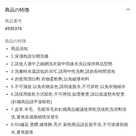
お支払い方法
商品の特徴
クレジットカード1回払い
商品番号
クレジットカード分割払い
4935376
3回払い、金利0、毎回
NT$159
21行の銀行
商品の特徴
6回払い、金利0、毎回
NT$79
21行の銀行
合作金庫商業銀行
第一商業銀行
商品須知
華南商業銀行
彰化商業銀行
12回払い、金利0、毎回
NT$39
21行の銀行
合作金庫商業銀行
第一商業銀行
1.深淺色請分開洗滌
上海商業儲蓄銀行
台北富邦商業銀行
華南商業銀行
彰化商業銀行
合作金庫商業銀行
第一商業銀行
コンビニ店頭代金引換
国泰世華商業銀行
兆豐國際商業銀行
2.請放入適中之細網洗衣袋中弱速水洗以保持商品型態
上海商業儲蓄銀行
台北富邦商業銀行
華南商業銀行
彰化商業銀行
台湾中小企業銀行
台中商業銀行
3.洗滌時水溫請低於30℃;請用中性洗劑,請勿長時間浸泡
国泰世華商業銀行
兆豐國際商業銀行
LINE Pay
上海商業儲蓄銀行
台北富邦商業銀行
HSBC(台湾)商業銀行
華泰商業銀行
台湾中小企業銀行
台中商業銀行
4.勿使用漂白劑.衣物柔軟劑,以免破壞布料
国泰世華商業銀行
兆豐國際商業銀行
聯邦商業銀行
遠東国際商業銀行
HSBC(台湾)商業銀行
華泰商業銀行
Apple Pay
5.不可濕放,以免衣物染色;請弱速脫水,不可烘乾,以免衣物縮水
台湾中小企業銀行
台中商業銀行
元大商業銀行
永豐商業銀行
聯邦商業銀行
遠東国際商業銀行
HSBC(台湾)商業銀行
華泰商業銀行
6.請採用陰乾方式晾乾,不可擰扭;如需整燙,請以低溫墊布熨燙.
玉山商業銀行
星展(台湾)商業銀行
JKOPAY
元大商業銀行
永豐商業銀行
聯邦商業銀行
遠東国際商業銀行
台新國際商業銀行
中国信託商業銀行
(針織商品請平放晾乾)
玉山商業銀行
星展(台湾)商業銀行
元大商業銀行
永豐商業銀行
台湾楽天クレジットカード会社
Easy Wallet
7.皮革.羊毛、毛呢等毛衣針織商品建議使用乾洗或乾洗溶劑清
台新國際商業銀行
中国信託商業銀行
玉山商業銀行
星展(台湾)商業銀行
台湾楽天クレジットカード会社
洗,避免造成捲縮情況發生
台新國際商業銀行
中国信託商業銀行
Google Pay
8.印/繡花.燙鑽.縫珠飾.亮片.刷色商品請反面手洗,不可搓揉與脫
台湾楽天クレジットカード会社
Plus Pay
水,避免脫落