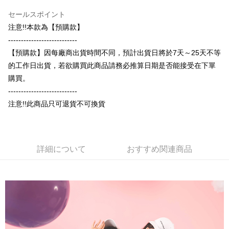
OP Pay Later
セールスポイント
説明
注意!!本款為【預購款】
【OP Pay Later 使用説明】
---------------------------
AFTEE代金後払い
1. 本サービスは台湾大哥大によって提供され、台湾大哥大のユーザーは追
加の申請なしで即時に利用可能です。
【預購款】因每廠商出貨時間不同，預計出貨日將於7天～25天不等
説明
2. 支払い方法で「OP Pay Later」を選択すると、注文が成立した後に自動
的工作日出貨，若欲購買此商品請務必推算日期是否能接受在下單
一、 AFTEE代金後払いについて
的に OP Pay Later の取引プロセスに移行し、携帯番号を確認後、分割払
ATM払い
1.お支払い方法でAFTEE代金後払いを選択すると、携帯電話認証ウィンド
購買。
いの回数や支払い期限を選択し、支払いを確認すると取引が完了します。
ウが表示されます。
3. 実際の承認額、分割回数および費用については、後続の取引確認ページ
---------------------------
2.SMSで認証してお支払い手続を進めてください。
配送方法
を基準とします。
3.注文するときのお支払いは不要です。商品はご指定の住所に配送されま
注意!!此商品只可退貨不可換貨
4. 注文成立後30分以内に確認取引を行わない場合や審査が通過しない場
す。
全家付款取貨
合、注文は自動的にキャンセルされます。「転専審査」に未通過の状況が
4.ご注文が完了すると、携帯に支払い通知のSMSが届きます。アプリ会員
発生した場合は、システムの評価基準に達していないことを意味し、評価
配送毎にNT$65、NT$899以上で送料無料
の場合は、AFTEE アプリプッシュ通知が届きます。
内容についての説明はいたしかねます。
5.商品受け取り時のお支払いは不要です。商品を確かめてから、SMSまた
付款後全家取貨
はアプリの通知に従って、4大コンビニ、またはATM/オンラインバンキン
詳細について
おすすめ関連商品
グでお支払いください。
配送毎にNT$60、NT$899以上で送料無料
【支払い方法の説明】
1. 分割払いの金額は電信請求書に統合されず、「OP Pay Later」は毎月の
代金納付期限は最短で 14 日以内ですので、ご注意ください。AFTEE アプ
7-11付款取貨
締め日後に支払いリマインダーのSMSを送信します。
リをダウンロードして AFTEE 会員になるとお支払い期限を最長 45 日以内
2. SMSのリンクを通じて請求書を開いた後、「コンビニバーコード／台湾
配送毎にNT$65、NT$899以上で送料無料
まで延長できます。
大直営店舗／銀行振込／街口支払い／iPASS MONEY」などのチャネルで
支払いを選択できます。
付款後7-11取貨
お支払期限は、ショップが請求した期日と、AFTEEで延長できる日数をも
とに計算されます。AFTEEで注文すると、商品を受け取るまで支払い期限
配送毎にNT$60、NT$899以上で送料無料
【注意事項】