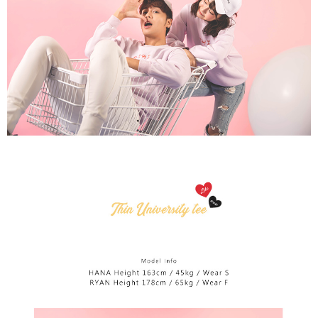
を延長できますが、商品を期限内に受け取れない場合があります（例：予
1. 本サービスは「台湾大哥大株式会社」（以下「当社」といいます）によ
約商品や商品到着日が比較的遅い商品）。そのため、商品到着の有無に関
宅配
って提供され、ユーザーが取引時に本サービスを通じて商品やサービスを
わらず、AFTEEで指定された期限内にお支払いください。
購入できるようにし、店舗が売買／分割払い売買の債権を当社に譲渡した
配送毎にNT$65、NT$899以上で送料無料
後、契約に基づいて当社の請求書で帳款を支払うことになります。
二、支払い限度額
2. 「OP Pay Later」を利用する契約関係の目的から、店舗はあなたの個人
1.初回 AFTEEを ご利用の際に、認証結果及び当社の審査の結果に基づ
情報（名前、電話または住所を含む）を台湾大哥大に提供し、収集、処理
き、限度額が設定されます。
および利用するために、当社があなた本人と分割請求書に必要な情報の確
2.決済金額は最低NT$20です。
認、照合および修正を行います。
3.現在、台湾の会員のみご利用いただけます。
3. 完全なユーザーサービス規約については、以下のリンクを参照してくだ
さい：
https://oppay.tw/userRule
三、利用規約「AFTEE代金後払い」（以下当サービスという）はネットプ
ロテクションズ（以下 AFTEE という）が提供し、AFTEEが代金を徴収し
ます。当サービスご利用の際に提供しなければならない個人情報（注文者
の氏名、電話番号、受取人の氏名、電話番号、受取人住所を含むがこれに
限らない）は、AFTEEに渡され当サービスで必要な範囲内で利用されま
す。AFTEEの個人情報の収集、処理、利用について、詳細はAFTEE公式ホ
ームページの『個人情報の収集、処理及び利用に関する声明』をご参照く
ださい（
https://aftee.tw/privacypolicy/
）。
AFTEEの初回ご利用の際に、審査を通過すれば、最高額がNT$10,000にな
ります。支払い期限を過ぎた場合、その金額に基づいて年利20%の遅延滞
納金が加算されます。未成年の利用者は、事前に法定代理人または後見人
の同意を得ればAFTEEをご利用いただけます。
個人情報の処理、利用について疑問がある、または関連する法律の権利を