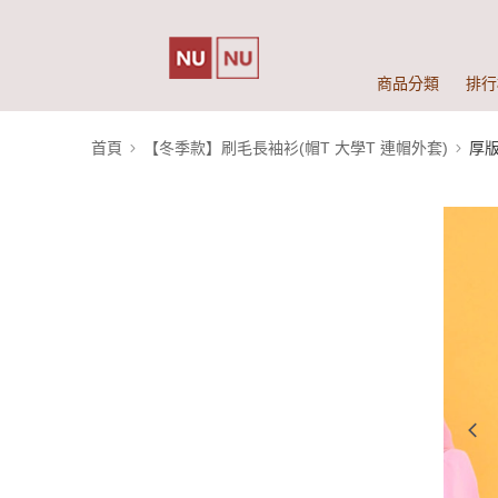
商品分類
排行
首頁
【冬季款】刷毛長袖衫(帽T 大學T 連帽外套)
厚