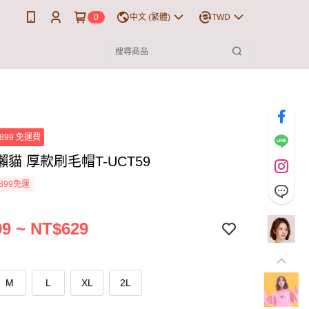
0
中文 (繁體)
TWD
899 免運費
貓 厚款刷毛帽T-UCT59
899免運
9 ~ NT$629
M
L
XL
2L