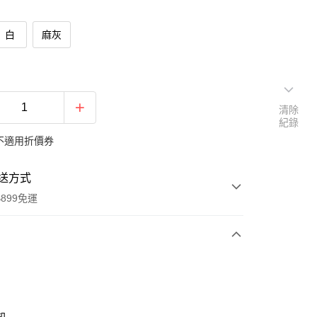
白
麻灰
清除
紀錄
不適用折價券
送方式
899免運
次付款
期付款
0 利率 每期
NT$199
21家銀行