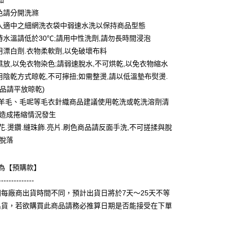
知
0 利率 每期
NT$99
21家銀行
庫商業銀行
第一商業銀行
淺色請分開洗滌
業銀行
彰化商業銀行
 0 利率 每期
NT$49
21家銀行
放入適中之細網洗衣袋中弱速水洗以保持商品型態
庫商業銀行
第一商業銀行
業儲蓄銀行
台北富邦商業銀行
業銀行
彰化商業銀行
滌時水溫請低於30℃;請用中性洗劑,請勿長時間浸泡
庫商業銀行
第一商業銀行
付款
華商業銀行
兆豐國際商業銀行
業儲蓄銀行
台北富邦商業銀行
使用漂白劑.衣物柔軟劑,以免破壞布料
業銀行
彰化商業銀行
小企業銀行
台中商業銀行
華商業銀行
兆豐國際商業銀行
業儲蓄銀行
台北富邦商業銀行
可濕放,以免衣物染色;請弱速脫水,不可烘乾,以免衣物縮水
台灣）商業銀行
華泰商業銀行
小企業銀行
台中商業銀行
華商業銀行
兆豐國際商業銀行
業銀行
遠東國際商業銀行
採用陰乾方式晾乾,不可擰扭;如需整燙,請以低溫墊布熨燙.
台灣）商業銀行
華泰商業銀行
小企業銀行
台中商業銀行
業銀行
永豐商業銀行
商品請平放晾乾)
業銀行
遠東國際商業銀行
台灣）商業銀行
華泰商業銀行
業銀行
星展（台灣）商業銀行
業銀行
永豐商業銀行
革.羊毛、毛呢等毛衣針織商品建議使用乾洗或乾洗溶劑清
業銀行
遠東國際商業銀行
際商業銀行
中國信託商業銀行
業銀行
星展（台灣）商業銀行
免造成捲縮情況發生
業銀行
永豐商業銀行
天信用卡公司
際商業銀行
中國信託商業銀行
業銀行
星展（台灣）商業銀行
繡花.燙鑽.縫珠飾.亮片.刷色商品請反面手洗,不可搓揉與脫
天信用卡公司
際商業銀行
中國信託商業銀行
y
免脫落
天信用卡公司
款為【預購款】
分期
--------------
每廠商出貨時間不同，預計出貨日將於7天～25天不等
你分期使用說明】
享後付
出貨，若欲購買此商品請務必推算日期是否能接受在下單
由台灣大哥大提供，台灣大哥大用戶可立即使用無須另外申請。
式選擇「大哥付你分期」，訂單成立後會自動跳轉到大哥付的交易
證手機門號後，選擇欲分期的期數、繳款截止日，確認付款後即
FTEE先享後付」】