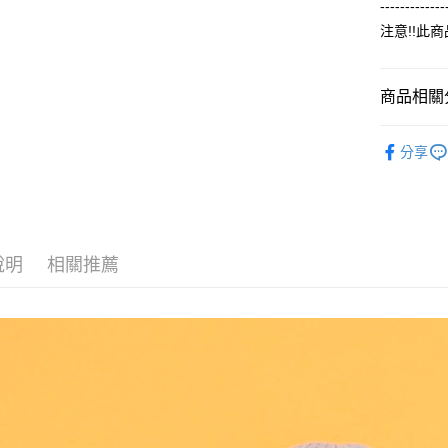
-------------
ATM付款
完成交易
AFTEE
3.實際核
注意!!此
便利好安
4.訂單成
１．簡單
消。如遇
２．便利
運送方式
無法說明
３．安心
商品相關分
【繳款方
全家付款
1.分期款
【「AFT
【冬季款】
醒簡訊。
每筆NT$6
１．於結帳
分享
2.透過簡
付」結帳
ALL
帳／街口支
付款後全
２．訂單
３．收到繳
每筆NT$6
【注意事
／ATM／
1.本服務
※ 請注意
7-11付款
用戶於交
絡購買商品
說明
相關推薦
款買賣價
先享後付
每筆NT$6
2.基於同
※ 交易是
資料（包
是否繳費成
付款後7-1
用，由本
付客戶支
每筆NT$6
3.完整用
【注意事
宅配
１．透過由
交易，需
每筆NT$6
求債權轉
２．關於
https://aft