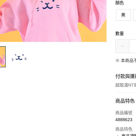
顏色
黑
數量
※ 本商品
付款與運
超取滿NT$
付款方式
商品特色
信用卡一
商品編號
4888623
信用卡分
商品特色
3 期 