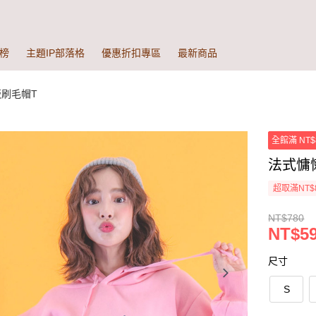
榜
主題IP部落格
優惠折扣專區
最新商品
版刷毛帽T
全館滿 NT$
法式慵懶
超取滿NT$
NT$780
NT$59
尺寸
S