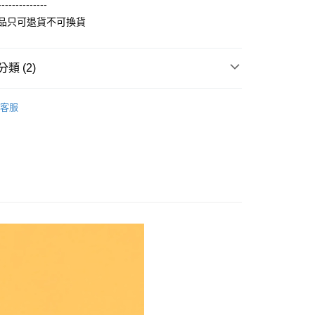
--------------
。
先享後付是「在收到商品之後才付款」的支付方式。 讓您購物簡單
准額度、可分期數及費用金額請依後續交易確認頁面所載為準。
商品只可退貨不可換貨
心！
立30分鐘內，如未前往確認交易或遇審核未通過，訂單將自動取
：不需註冊會員、不需綁卡、不需儲值。
「轉專審核」未通過狀況，表示未達大哥付你分期系統評分，恕
：只要手機號碼，簡訊認證，即可結帳。
評估內容。
：先確認商品／服務後，再付款。
類 (2)
式說明】
取貨
項不併入電信帳單，「大哥付你分期」於每月結算日後寄送繳費提
EE先享後付」結帳流程】
刷毛長袖衫(帽T 大學T 連帽外套)
厚版刷毛帽T
5，滿NT$899(含以上)免運費
方式選擇「AFTEE先享後付」後，將跳轉至「AFTEE先享後
客服
訊連結打開帳單後，可選擇「超商條碼／台灣大直營門市／銀行轉
頁面，進行簡訊認證並確認金額後，即可完成結帳。
付／iPASS MONEY」等通路繳費。
家取貨
成立數日內，您將收到繳費通知簡訊。
費通知簡訊後14天內，點擊此簡訊中的連結，可透過四大超商
0，滿NT$899(含以上)免運費
項】
網路銀行／等多元方式進行付款，方視為交易完成。
係由「台灣大哥大股份有限公司」（以下簡稱本公司）所提供，讓
：結帳手續完成當下不需立刻繳費，但若您需要取消訂單，請聯
取貨
易時，得透過本服務購買商品或服務，並由商店將買賣／分期付
的店家。未經商家同意取消之訂單仍視為有效，需透過AFTEE
金債權讓與本公司後，依約使用本公司帳單繳交帳款。
繳納相關費用。
5，滿NT$899(含以上)免運費
意付款使用「大哥付你分期」之契約關係目的，商店將以您的個人
否成功請以「AFTEE先享後付 」之結帳頁面顯示為準，若有關於
含姓名、電話或地址）提供予台灣大哥大進項蒐集、處理及利
功／繳費後需取消欲退款等相關疑問，請聯繫「AFTEE先享後
1取貨
公司與您本人進行分期帳單所需資料之確認、核對及更正。
援中心」
https://netprotections.freshdesk.com/support/home
0，滿NT$899(含以上)免運費
戶服務條款，請詳閱以下連結：
https://oppay.tw/userRule
項】
恩沛科技股份有限公司提供之「AFTEE先享後付」服務完成之
依本服務之必要範圍內提供個人資料，並將交易相關給付款項請
5，滿NT$899(含以上)免運費
讓予恩沛科技股份有限公司。
個人資料處理事宜，請瀏覽以下網址：
ee.tw/terms/#terms3