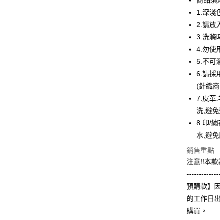
商品須
6 期 
合作金
1.深
華南商
12 期
2.請
合作金
上海商
華南商
3.洗
合作金
超商取貨
國泰世
上海商
4.勿
華南商
臺灣中
國泰世
LINE Pay
上海商
5.不
匯豐（
臺灣中
國泰世
聯邦商
6.請
匯豐（
Apple Pay
臺灣中
元大商
(針織
聯邦商
匯豐（
玉山商
街口支付
元大商
7.皮
聯邦商
台新國
玉山商
洗,避
元大商
台灣樂
悠遊付
台新國
玉山商
8.印/
台灣樂
台新國
Google Pa
水,避
台灣樂
銷售重點
全盈+PAY
注意!!本
大哥付你
-------------
相關說明
預購款】因
【大哥付
AFTEE先
的工作日
1.本服務
2.付款方
相關說明
購買。
流程，驗
【關於「A