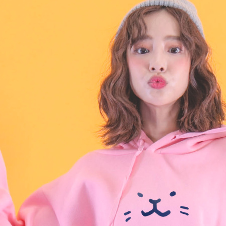
３．未成
「AFTE
任。
４．使用「
即時審查
結果請求
５．嚴禁
形，恩沛
動。