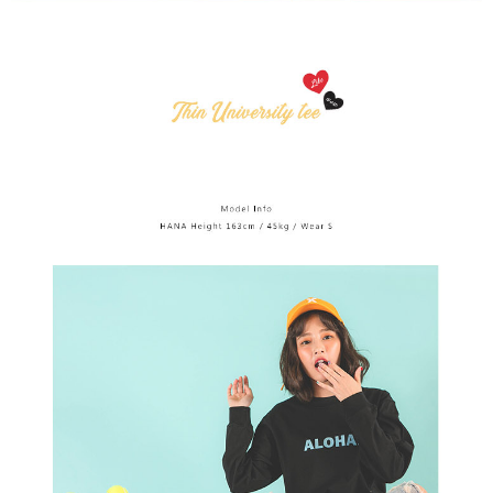
adalah berdasarkan halaman pengesahan transaksi seterusnya.
4. Dalam masa 30 minit selepas pesanan ditubuhkan, jika tidak pergi
untuk mengesahkan transaksi atau jika tidak lulus semakan, pesanan
akan dibatalkan secara automatik. Jika terdapat situasi "pindah untuk
semakan khusus" yang tidak lulus, ini menunjukkan bahawa sistem
penilaian tidak mencukupi, tiada penjelasan mengenai kandungan
penilaian boleh diberikan.
【Penerangan Kaedah Pembayaran】
1. Pembayaran ansuran tidak digabungkan dalam bil telekomunikasi,
"Pembayaran Ansuran Gogo" akan menghantar SMS peringatan
pembayaran selepas tarikh penyelesaian bulanan.
2. Melalui pautan SMS untuk membuka bil, anda boleh memilih untuk
membayar melalui "Kod bar kedai serbaneka / Kedai rasmi Taiwan
Mobile / Pemindahan bank / Pembayaran J街口 / iPASS MONEY" dan
saluran lain.
【Nota Penting】
1. Perkhidmatan ini disediakan oleh "Taiwan Mobile Co., Ltd." untuk
membolehkan pengguna membeli produk atau perkhidmatan melalui
perkhidmatan ini semasa transaksi, dan kedai akan menyerahkan hak
tuntutan harga jual/beli ansuran kepada syarikat ini untuk membayar bil
menggunakan bil syarikat ini.
2. Berdasarkan tujuan kontrak persetujuan pembayaran menggunakan
"Pembayaran Ansuran Gogo", kedai akan memberikan maklumat peribadi