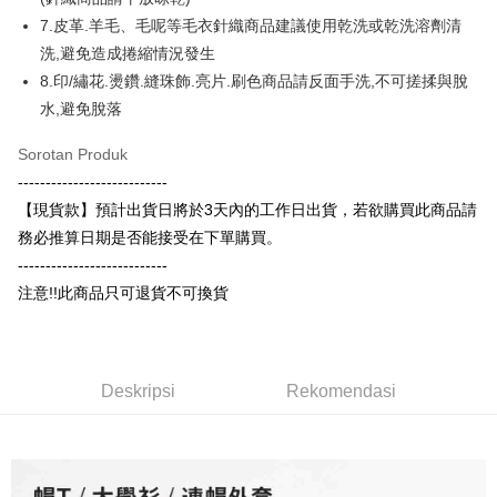
JKOPAY
HSBC Bank (Taiwan) Limited
Hwatai Bank
Bank Cathay United
Mega International
HSBC Bank (Taiwan)
Hwatai Bank
7.皮革.羊毛、毛呢等毛衣針織商品建議使用乾洗或乾洗溶劑清
Union Bank of Taiwan
Far Eastern International Bank
Commercial Bank
Limited
Easy Wallet
洗,避免造成捲縮情況發生
Yuanta Commercial Bank
Bank SinoPac
Taiwan Business Bank
Taichung Commercial
Union Bank of Taiwan
Far Eastern International
Bank Komersial E.SUN
DBS Bank
8.印/繡花.燙鑽.縫珠飾.亮片.刷色商品請反面手洗,不可搓揉與脫
Bank
Google Pay
Bank
Bank Antarabangsa Taishin
Bank CTBC
水,避免脫落
HSBC Bank (Taiwan)
Hwatai Bank
Yuanta Commercial Bank
Bank SinoPac
Syarikat Kad Kredit Rakuten
Plus PAY
Limited
Bank Komersial E.SUN
DBS Bank
Taiwan
Sorotan Produk
Union Bank of Taiwan
Far Eastern International
Bank Antarabangsa
Bank CTBC
OP Pay Later
Bank
Taishin
---------------------------
Deskripsi
Yuanta Commercial Bank
Bank SinoPac
Syarikat Kad Kredit
【現貨款】預計出貨日將於3天內的工作日出貨，若欲購買此商品請
[Terma Penggunaan untuk OP Pay Later]
Bank Komersial E.SUN
DBS Bank
Rakuten Taiwan
AFTEE
務必推算日期是否能接受在下單購買。
Bank Antarabangsa
Bank CTBC
Perkhidmatan ini disediakan oleh Taiwan Mobile dan tersedia untuk
Deskripsi
---------------------------
Taishin
pengguna Taiwan Mobile tanpa memerlukan permohonan tambahan.
Pertama, Mengenai Perkhidmatan AFTEE Beli Sekarang Bayar Kemudian
注意!!此商品只可退貨不可換貨
Syarikat Kad Kredit
Pemindahan ATM
1. Dengan memilih AFTEE sebagai kaedah pembayaran, mesej
Rakuten Taiwan
Jika anda memilih OP Pay Later sebagai kaedah pembayaran, sistem
pengesahan AFTEE akan muncul.
akan mengarahkan anda secara automatik ke proses transaksi OP Pay
2. Anda boleh meneruskan pembayaran selepas pengesahan SMS.
Pilihan Penghantaran
Later selepas pesanan dibuat. Anda perlu mengesahkan nombor telefon
3. Tiada bayaran diperlukan apabila pesanan disahkan. Produk akan
mudah alih anda, memilih bilangan ansuran, dan menetapkan tarikh
dihantar ke alamat yang ditetapkan.
Deskripsi
Rekomendasi
全家付款取貨
akhir pembayaran. Transaksi akan dianggap selesai setelah pembayaran
4. Setelah pesanan disahkan, anda akan menerima SMS pembayaran
disahkan.
NT$65/pesanan | Penghantaran percuma untuk pesanan
manakala ahli aplikasi akan menerima pemberitahuan tolak aplikasi
NT$899 atau lebih
AFTEE.
Had kredit yang diluluskan, tempoh ansuran yang tersedia, dan yuran
5. Tiada bayaran diperlukan apabila anda menerima produk. Sila buat
yang dikenakan adalah tertakluk kepada maklumat yang dinyatakan
pembayaran di empat kedai serbaneka utama, ATM atau perbankan
付款後全家取貨