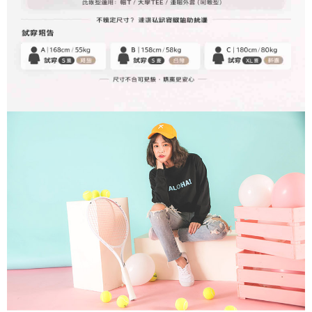
Syarikat, dan pelanggan hendaklah membuat pembayaran mengikut
Perkhidmatan AFTEE Beli Sekarang Bayar Kemudian disediakan oleh NP
perjanjian menggunakan sistem bil Syarikat.
Taiwan, Inc. dan AFTEE akan membuat bil kepada pengguna. AFTEE
akan menggunakan data peribadi yang dikumpul (termasuk nama
Untuk memenuhi hubungan kontrak yang terjalin melalui persetujuan
pembeli, no. telefon, nama penerima, no. telefon, alamat penerima) untuk
penggunaan OP Pay Later, peniaga akan memberikan maklumat peribadi
penggunaan perkhidmatan. Sila rujuk kepada "Penyata Pengumpulan
anda (termasuk nama, nombor telefon, atau alamat) kepada Syarikat bagi
Data Peribadi, Pemprosesan, Penggunaan"
tujuan pengumpulan, pemprosesan dan penggunaan data yang
(https://aftee.tw/privacypolicy/
) untuk maklumat lanjut.
diperlukan untuk pengebilan ansuran, termasuk pengesahan,
pengesahan semula dan pembetulan.
Jumlah yang diperakui untuk pengguna kali pertama yang lulus
kelulusan boleh sehingga NT$10,000. Jika pengguna tidak membuat
Untuk terma perkhidmatan penuh, sila rujuk pautan berikut:
pembayaran dalam tempoh tersebut, yuran pembayaran lewat sebanyak
https://oppay.tw/userRule
" target="_blank" class="link revert-
20% setahun akan dikenakan. Pengguna bawah umur dikehendaki
style">https://oppay.tw/userRule
mendapatkan kebenaran daripada ibu bapa atau penjaga yang sah
untuk menggunakan AFTEE.
【Panduan Penggunaan Pembayaran Ansuran Gogo】
1. Perkhidmatan ini disediakan oleh Taiwan Mobile, pengguna telefon
Sila hubungi NP Taiwan Inc. di
cs_tw@netprotections.co.jp
jika anda
mudah alih boleh segera menggunakan tanpa perlu memohon lagi.
mempunyai sebarang kebimbangan mengenai pemprosesan dan
(Hanya untuk nombor langganan peribadi, tidak terbuka untuk syarikat
penggunaan pada data peribadi. Jika anda tidak bersetuju dengan data
dan kad prabayar)
peribadi yang disenaraikan seperti di atas akan dikumpul dan digunakan
2. Pilihan kaedah pembayaran "Pembayaran Ansuran Gogo", selepas
oleh AFTEE, sila jangan gunakan perkhidmatan ini.
pesanan ditubuhkan, akan secara automatik dialihkan ke proses
transaksi Gogo, selepas pengesahan nombor telefon, pilih bilangan
ansuran yang diingini, tarikh akhir pembayaran, dan setelah
mengesahkan pembayaran, transaksi akan selesai.
3. Jumlah kelulusan sebenar, bilangan ansuran dan jumlah bayaran