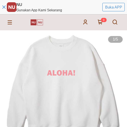
NU
Buka APP
Gunakan App Kami Sekarang
0
1
/
5