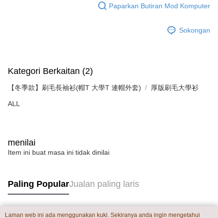
Paparkan Butiran Mod Komputer
Sokongan
Kategori Berkaitan (2)
【冬季款】刷毛長袖衫(帽T 大學T 連帽外套)
厚版刷毛大學衫
ALL
menilai
Item ini buat masa ini tidak dinilai
Paling Popular
Jualan paling laris
Laman web ini ada menggunakan kuki. Sekiranya anda ingin mengetahui