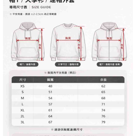
pada halaman pengesahan transaksi seterusnya.
dalam talian dengan SMS pembayaran atau pemberitahuan tolak aplikasi
NT$60/pesanan | Penghantaran percuma untuk pesanan
AFTEE.
Jika transaksi tidak disahkan dalam masa 30 minit selepas pesanan
NT$899 atau lebih
dibuat, atau jika permohonan gagal dalam proses semakan, pesanan
Sila ambil perhatian bahawa tempoh pembayaran adalah 14 hari. Walau
akan dibatalkan secara automatik. Jika permohonan gagal pada
7-11付款取貨
bagaimanapun, bagi mereka yang telah memuat turun Aplikasi AFTEE
peringkat "semakan manual", ini bermakna kriteria pemarkahan sistem
dan mendaftar sebagai ahli AFTEE boleh menikmati tempoh pembayaran
NT$65/pesanan | Penghantaran percuma untuk pesanan
tidak dipenuhi; butiran penilaian khusus tidak akan didedahkan.
sehingga 45 hari.
NT$899 atau lebih
[Arahan Pembayaran]
Tempoh pembayaran dikira dari masa kedai meminta pembayaran anda,
付款後7-11取貨
ditambah dengan bilangan hari yang boleh dilanjutkan oleh AFTEE. Anda
Pembayaran ansuran melalui OP Pay Later akan dibilkan secara
boleh melanjutkan tempoh pembayaran anda sebelum anda menerima
NT$60/pesanan | Penghantaran percuma untuk pesanan
berasingan dan tidak termasuk dalam bil telekom anda. SMS peringatan
pesanan. Walau bagaimanapun, tiada jaminan bahawa anda boleh
pembayaran akan dihantar selepas kitaran bil bulanan.
NT$899 atau lebih
menerima pesanan anda semasa tempoh pembayaran (cth.: produk
prapesanan atau produk yang mungkin mengambil masa yang lebih
Selepas mengakses bil melalui pautan dalam SMS, anda boleh
宅配
lama untuk dihantar). Oleh itu, anda dikehendaki membuat pembayaran
menyelesaikan pembayaran anda melalui salah satu saluran berikut: kod
kepada AFTEE dalam tempoh sama ada anda menerima pesanan.
NT$65/pesanan | Penghantaran percuma untuk pesanan
bar kedai serbaneka, kedai runcit Taiwan Mobile, pemindahan bank,
JKOPay, atau iPASS MONEY.
NT$899 atau lebih
Kedua, Sekatan Pembayaran
1. Jumlah yang diperakui untuk pengguna kali pertama boleh sehingga
[Nota Penting]
NT$10,000. Amaun diperakui sebenar yang diluluskan akan berdasarkan
keputusan pensijilan dan semakan oleh AFTEE.
Perkhidmatan ini disediakan oleh Taiwan Mobile Co., Ltd. (“Syarikat”),
2. Amaun perbelanjaan minimum mestilah lebih besar daripada NT$20.
yang membolehkan pelanggan membeli barangan atau perkhidmatan
3. Pada masa ini hanya tersedia untuk ahli Taiwan.
melalui perkhidmatan ini pada masa transaksi. Hasil daripada pembelian
atau pembayaran ansuran akan dipindahkan oleh peniaga kepada
Ketiga, Syarat Perkhidmatan