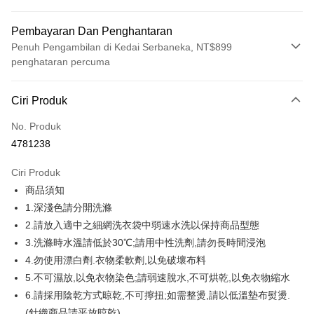
Pembayaran Dan Penghantaran
Penuh Pengambilan di Kedai Serbaneka, NT$899
penghataran percuma
Kaedah Pembayaran
Ciri Produk
Kad Kredit (Bayaran Penuh)
No. Produk
Ansuran Kad Kredit
4781238
3 ansuran pada kadar faedah 0,
NT$159
setiap ansuran
Ciri Produk
21 Bank
6 ansuran pada kadar faedah 0,
NT$79
setiap
Taiwan Cooperative Bank
Bank Komersial Pertama
商品須知
Hua Nan Commercial
Chang Hwa Commercial
ansuran
21 Bank
Bank
Bank
1.深淺色請分開洗滌
12 ansuran pada kadar faedah 0,
NT$39
setiap ansuran
Taiwan Cooperative Bank
Bank Komersial Pertama
The Shanghai
Bank Komersial Taipei
2.請放入適中之細網洗衣袋中弱速水洗以保持商品型態
Hua Nan Commercial Bank
Chang Hwa Commercial Bank
21 Bank
Taiwan Cooperative Bank
Bank Komersial Pertama
Commercial & Savings
Fubon
Pengambilan di Kedai Serbaneka
3.洗滌時水溫請低於30℃;請用中性洗劑,請勿長時間浸泡
The Shanghai Commercial &
Bank Komersial Taipei Fubon
Hua Nan Commercial
Chang Hwa Commercial
Bank
Savings Bank
4.勿使用漂白劑.衣物柔軟劑,以免破壞布料
LINE Pay
Bank
Bank
Bank Cathay United
Mega International
Bank Cathay United
Mega International Commercial
5.不可濕放,以免衣物染色;請弱速脫水,不可烘乾,以免衣物縮水
The Shanghai
Bank Komersial Taipei
Commercial Bank
Bank
Apple Pay
Commercial & Savings
Fubon
6.請採用陰乾方式晾乾,不可擰扭;如需整燙,請以低溫墊布熨燙.
Taiwan Business Bank
Taichung Commercial
Taiwan Business Bank
Taichung Commercial Bank
Bank
Bank
(針織商品請平放晾乾)