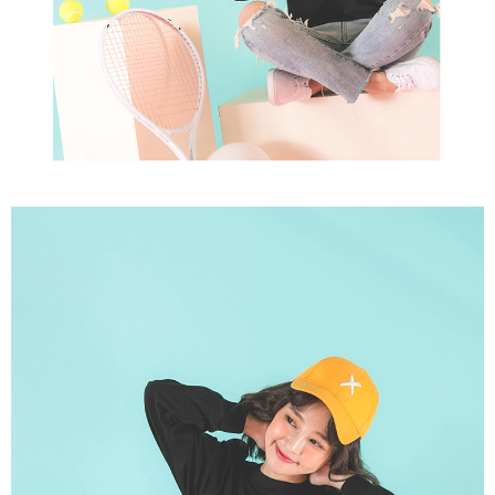
anda (termasuk nama, telefon atau alamat) kepada Taiwan Mobile untuk
pengumpulan, pemprosesan dan penggunaan, untuk pengesahan,
semakan dan pembetulan data yang diperlukan untuk bil ansuran oleh
Taiwan Mobile.
3. Sila baca syarat perkhidmatan pengguna secara lengkap melalui
pautan berikut: https://oppay.tw/userRule