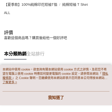
１．透過由恩沛科技股份有限公司提供之「AFTEE先享後付」服務完成之交
每筆NT$65，滿NT$899(含以上)免運費
【夏季款】100%純棉印花短袖T恤
純棉短袖 T Shirt
易，需依本服務之必要範圍內提供個人資料，並將交易相關給付款項請求債
權轉讓予恩沛科技股份有限公司。
ALL
２．關於個人資料處理事宜，請瀏覽以下網址：
https://aftee.tw/terms/#terms3
３．未成年的使用者請事先徵得法定代理人或監護人之同意方可使用
「AFTEE先享後付」，若未經同意申辦者引起之損失，本公司不負相關責
任。
評價
４．使用「AFTEE先享後付」時，將依據個別帳號之用戶狀況，依本公司即
喜歡這個商品嗎？購買後給他一個好評吧
時審查核予不同之上限額度；若仍有額度不足之情形，本公司將視審查結果
請求用戶進行身份認證。
５．嚴禁一人註冊多個帳號或使用他人資訊註冊。若發現惡意使用之情形，
本分類熱銷
全站排行
恩沛科技股份有限公司將有權停止該用戶之使用額度並採取法律行動。
本網站中使用 cookie，欲查詢有關本網站使用 cookie 方式之詳情，及若您不希
熱門標籤
望在電腦上使用 cookie 時應如何變更電腦的 cookie 設定，請參閱本網站「
隱私
權條款
」之 Cookie 聲明。您繼續使用本網站即表示您同意本公司得按本網站使
用條款之 Cookie 聲明使用 cookie。
了解更多 >
我知道了