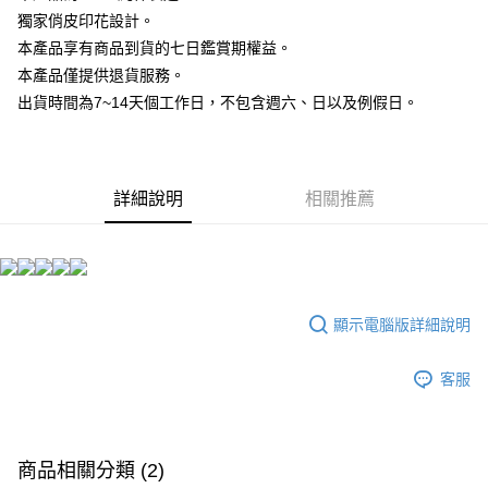
【大哥付你分期使用說明】
獨家俏皮印花設計。
AFTEE先享後付
1.本服務由台灣大哥大提供，台灣大哥大用戶可立即使用無須另外申請。
本產品享有商品到貨的七日鑑賞期權益。
2.付款方式選擇「大哥付你分期」，訂單成立後會自動跳轉到大哥付的交易
相關說明
流程，驗證手機門號後，選擇欲分期的期數、繳款截止日，確認付款後即完
本產品僅提供退貨服務。
【關於「AFTEE先享後付」】
成交易。
ATM付款
AFTEE先享後付是「在收到商品之後才付款」的支付方式。 讓您購物簡單
出貨時間為7~14天個工作日，不包含週六、日以及例假日。
3.實際核准額度、可分期數及費用金額請依後續交易確認頁面所載為準。
便利好安心！
4.訂單成立30分鐘內，如未前往確認交易或遇審核未通過，訂單將自動取
１．簡單：不需註冊會員、不需綁卡、不需儲值。
運送方式
消。如遇「轉專審核」未通過狀況，表示未達大哥付你分期系統評分，恕無
２．便利：只要手機號碼，簡訊認證，即可結帳。
法說明評估內容。
３．安心：先確認商品／服務後，再付款。
全家付款取貨
【繳款方式說明】
詳細說明
相關推薦
1.分期款項不併入電信帳單，「大哥付你分期」於每月結算日後寄送繳費提
每筆NT$65，滿NT$899(含以上)免運費
【「AFTEE先享後付」結帳流程】
醒簡訊。
１．於結帳方式選擇「AFTEE先享後付」後，將跳轉至「AFTEE先享後付」
2.透過簡訊連結打開帳單後，可選擇「超商條碼／台灣大直營門市／銀行轉
付款後全家取貨
結帳頁面，進行簡訊認證並確認金額後，即可完成結帳。
帳／街口支付／iPASS MONEY」等通路繳費。
２．訂單成立數日內，您將收到繳費通知簡訊。
每筆NT$60，滿NT$899(含以上)免運費
３．收到繳費通知簡訊後14天內，點擊此簡訊中的連結，可透過四大超商／
【注意事項】
ATM／網路銀行／等多元方式進行付款，方視為交易完成。
7-11付款取貨
1.本服務係由「台灣大哥大股份有限公司」（以下簡稱本公司）所提供，讓
顯示電腦版詳細說明
※ 請注意：結帳手續完成當下不需立刻繳費，但若您需要取消訂單，請聯絡
用戶於交易時，得透過本服務購買商品或服務，並由商店將買賣／分期付款
每筆NT$65，滿NT$899(含以上)免運費
購買商品的店家。未經商家同意取消之訂單仍視為有效，需透過AFTEE先享
買賣價金債權讓與本公司後，依約使用本公司帳單繳交帳款。
後付繳納相關費用。
客服
2.基於同意付款使用「大哥付你分期」之契約關係目的，商店將以您的個人
付款後7-11取貨
※ 交易是否成功請以「AFTEE先享後付 」之結帳頁面顯示為準，若有關於
資料（包含姓名、電話或地址）提供予台灣大哥大進項蒐集、處理及利用，
是否繳費成功／繳費後需取消欲退款等相關疑問，請聯繫「AFTEE先享後付
每筆NT$60，滿NT$899(含以上)免運費
由本公司與您本人進行分期帳單所需資料之確認、核對及更正。
客戶支援中心」
https://netprotections.freshdesk.com/support/home
3.完整用戶服務條款，請詳閱以下連結：
https://oppay.tw/userRule
宅配
商品相關分類 (2)
【注意事項】