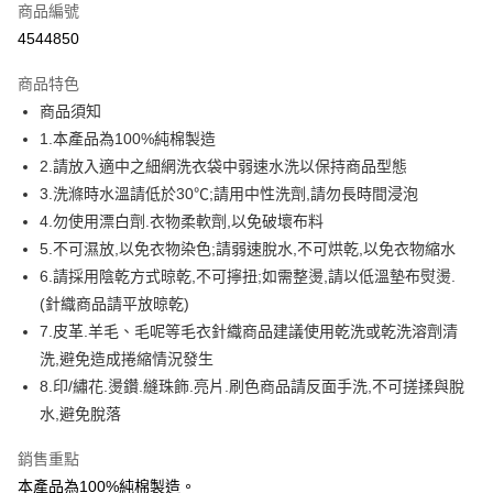
商品編號
信用卡分期付款
4544850
3 期 0 利率 每期
NT$93
21家銀行
商品特色
6 期 0 利率 每期
NT$46
21家銀行
合作金庫商業銀行
第一商業銀行
商品須知
華南商業銀行
彰化商業銀行
12 期 0 利率 每期
NT$23
21家銀行
合作金庫商業銀行
第一商業銀行
1.本產品為100%純棉製造
上海商業儲蓄銀行
台北富邦商業銀行
華南商業銀行
彰化商業銀行
合作金庫商業銀行
第一商業銀行
超商取貨付款
國泰世華商業銀行
兆豐國際商業銀行
2.請放入適中之細網洗衣袋中弱速水洗以保持商品型態
上海商業儲蓄銀行
台北富邦商業銀行
華南商業銀行
彰化商業銀行
臺灣中小企業銀行
台中商業銀行
3.洗滌時水溫請低於30℃;請用中性洗劑,請勿長時間浸泡
國泰世華商業銀行
兆豐國際商業銀行
LINE Pay
上海商業儲蓄銀行
台北富邦商業銀行
匯豐（台灣）商業銀行
華泰商業銀行
臺灣中小企業銀行
台中商業銀行
4.勿使用漂白劑.衣物柔軟劑,以免破壞布料
國泰世華商業銀行
兆豐國際商業銀行
聯邦商業銀行
遠東國際商業銀行
匯豐（台灣）商業銀行
華泰商業銀行
Apple Pay
5.不可濕放,以免衣物染色;請弱速脫水,不可烘乾,以免衣物縮水
臺灣中小企業銀行
台中商業銀行
元大商業銀行
永豐商業銀行
聯邦商業銀行
遠東國際商業銀行
匯豐（台灣）商業銀行
華泰商業銀行
6.請採用陰乾方式晾乾,不可擰扭;如需整燙,請以低溫墊布熨燙.
玉山商業銀行
星展（台灣）商業銀行
街口支付
元大商業銀行
永豐商業銀行
聯邦商業銀行
遠東國際商業銀行
(針織商品請平放晾乾)
台新國際商業銀行
中國信託商業銀行
玉山商業銀行
星展（台灣）商業銀行
元大商業銀行
永豐商業銀行
台灣樂天信用卡公司
悠遊付
7.皮革.羊毛、毛呢等毛衣針織商品建議使用乾洗或乾洗溶劑清
台新國際商業銀行
中國信託商業銀行
玉山商業銀行
星展（台灣）商業銀行
洗,避免造成捲縮情況發生
台灣樂天信用卡公司
台新國際商業銀行
中國信託商業銀行
Google Pay
8.印/繡花.燙鑽.縫珠飾.亮片.刷色商品請反面手洗,不可搓揉與脫
台灣樂天信用卡公司
全盈+PAY
水,避免脫落
大哥付你分期
銷售重點
相關說明
本產品為100%純棉製造。