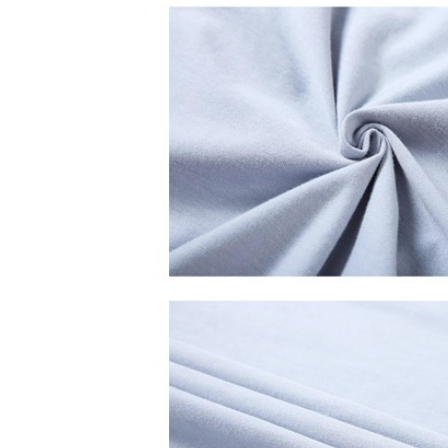
「AFTE
任。
４．使用「
即時審查
結果請求
５．嚴禁
形，恩沛
動。