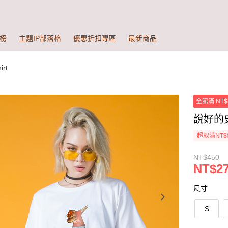
榜
主題IP部落格
優惠折扣專區
最新商品
rt
全館滿 NT$
說好的史
超取滿NT$
NT$450
NT$27
尺寸
S