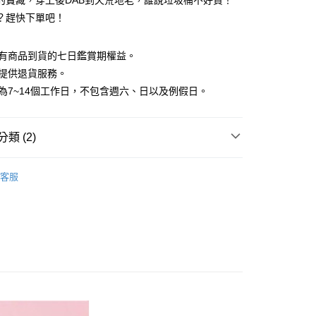
的寶藏，穿上後DAB到天荒地老，誰說垃圾桶不好貨！
業銀行
彰化商業銀行
 0 利率 每期
NT$23
21家銀行
？趕快下單吧！
庫商業銀行
第一商業銀行
業儲蓄銀行
台北富邦商業銀行
業銀行
彰化商業銀行
庫商業銀行
第一商業銀行
付款
華商業銀行
兆豐國際商業銀行
業儲蓄銀行
台北富邦商業銀行
業銀行
彰化商業銀行
享有商品到貨的七日鑑賞期權益。
小企業銀行
台中商業銀行
華商業銀行
兆豐國際商業銀行
業儲蓄銀行
台北富邦商業銀行
台灣）商業銀行
華泰商業銀行
僅提供退貨服務。
小企業銀行
台中商業銀行
華商業銀行
兆豐國際商業銀行
業銀行
遠東國際商業銀行
間為7~14個工作日，不包含週六、日以及例假日。
台灣）商業銀行
華泰商業銀行
小企業銀行
台中商業銀行
業銀行
永豐商業銀行
業銀行
遠東國際商業銀行
台灣）商業銀行
華泰商業銀行
業銀行
星展（台灣）商業銀行
業銀行
永豐商業銀行
業銀行
遠東國際商業銀行
際商業銀行
中國信託商業銀行
類 (2)
業銀行
星展（台灣）商業銀行
業銀行
永豐商業銀行
天信用卡公司
際商業銀行
中國信託商業銀行
業銀行
星展（台灣）商業銀行
100%純棉印花短袖T恤
純棉短袖 T Shirt
天信用卡公司
際商業銀行
中國信託商業銀行
y
客服
天信用卡公司
分期
你分期使用說明】
享後付
由台灣大哥大提供，台灣大哥大用戶可立即使用無須另外申請。
式選擇「大哥付你分期」，訂單成立後會自動跳轉到大哥付的交易
證手機門號後，選擇欲分期的期數、繳款截止日，確認付款後即
FTEE先享後付」】
。
先享後付是「在收到商品之後才付款」的支付方式。 讓您購物簡單