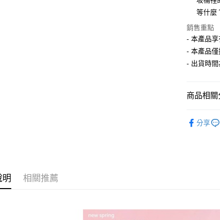
圾桶裡
華南商
12 期
等什麼
合作金
上海商
華南商
合作金
銷售重點
超商取貨
國泰世
上海商
華南商
- 本產品
臺灣中
國泰世
LINE Pay
上海商
匯豐（
- 本產品
臺灣中
國泰世
聯邦商
- 出貨時
匯豐（
Apple Pay
臺灣中
元大商
聯邦商
匯豐（
玉山商
街口支付
元大商
聯邦商
台新國
商品相關分
玉山商
元大商
台灣樂
悠遊付
台新國
玉山商
【夏季款】
台灣樂
台新國
Google Pa
分享
台灣樂
ALL
全盈+PAY
大哥付你
相關說明
說明
相關推薦
【大哥付
AFTEE先
1.本服務
2.付款方
相關說明
流程，驗
【關於「A
ATM付款
完成交易
AFTEE