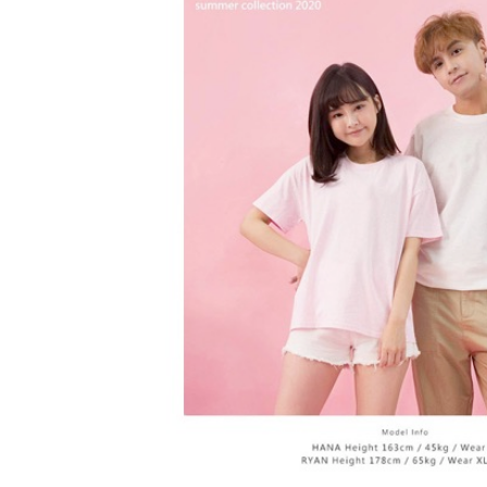
3.實際核
便利好安
4.訂單成
１．簡單
消。如遇
２．便利
運送方式
無法說明
３．安心
【繳款方
全家付款
1.分期款
【「AFT
醒簡訊。
每筆NT$6
１．於結帳
2.透過簡
付」結帳
帳／街口支
付款後全
２．訂單
３．收到繳
每筆NT$6
【注意事
／ATM／
1.本服務
※ 請注意
7-11付款
用戶於交
絡購買商品
款買賣價
先享後付
每筆NT$6
2.基於同
※ 交易是
資料（包
是否繳費成
付款後7-1
用，由本
付客戶支
每筆NT$6
3.完整用
【注意事
宅配
１．透過由
交易，需
每筆NT$6
求債權轉
２．關於
https://aft
３．未成