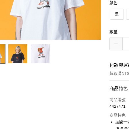
顏色
黑
數量
付款與運
超取滿NT$
付款方式
商品特色
信用卡一
商品編號
4427471
信用卡分
商品特色
3 期 
拋開一
6 期 
合作金