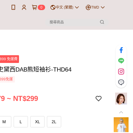
0
中文 (繁體)
TWD
899 免運費
黛西DAB熊短袖衫-THD64
899免運
9 ~ NT$299
M
L
XL
2L