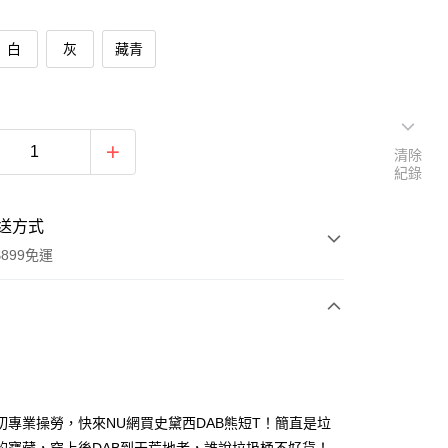
白
灰
藏青
清除
紀錄
送方式
899免運
次付款
期付款
0 利率 每期
NT$93
21家銀行
切專業操勞，快來NU網買史黛西DAB熊短T！簡直是垃
0 利率 每期
NT$46
21家銀行
庫商業銀行
第一商業銀行