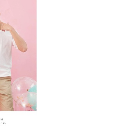
准額度、可分期數及費用金額請依後續交易確認頁面所載為準。
心！
立30分鐘內，如未前往確認交易或遇審核未通過，訂單將自動取
：不需註冊會員、不需綁卡、不需儲值。
「轉專審核」未通過狀況，表示未達大哥付你分期系統評分，恕
：只要手機號碼，簡訊認證，即可結帳。
評估內容。
：先確認商品／服務後，再付款。
式說明】
取貨
項不併入電信帳單，「大哥付你分期」於每月結算日後寄送繳費提
EE先享後付」結帳流程】
5，滿NT$899(含以上)免運費
方式選擇「AFTEE先享後付」後，將跳轉至「AFTEE先享後
訊連結打開帳單後，可選擇「超商條碼／台灣大直營門市／銀行轉
頁面，進行簡訊認證並確認金額後，即可完成結帳。
付／iPASS MONEY」等通路繳費。
家取貨
成立數日內，您將收到繳費通知簡訊。
費通知簡訊後14天內，點擊此簡訊中的連結，可透過四大超商
0，滿NT$899(含以上)免運費
項】
網路銀行／等多元方式進行付款，方視為交易完成。
係由「台灣大哥大股份有限公司」（以下簡稱本公司）所提供，讓
：結帳手續完成當下不需立刻繳費，但若您需要取消訂單，請聯
取貨
易時，得透過本服務購買商品或服務，並由商店將買賣／分期付
的店家。未經商家同意取消之訂單仍視為有效，需透過AFTEE
金債權讓與本公司後，依約使用本公司帳單繳交帳款。
繳納相關費用。
5，滿NT$899(含以上)免運費
意付款使用「大哥付你分期」之契約關係目的，商店將以您的個人
否成功請以「AFTEE先享後付 」之結帳頁面顯示為準，若有關於
含姓名、電話或地址）提供予台灣大哥大進項蒐集、處理及利
功／繳費後需取消欲退款等相關疑問，請聯繫「AFTEE先享後
1取貨
公司與您本人進行分期帳單所需資料之確認、核對及更正。
援中心」
https://netprotections.freshdesk.com/support/home
0，滿NT$899(含以上)免運費
戶服務條款，請詳閱以下連結：
https://oppay.tw/userRule
項】
恩沛科技股份有限公司提供之「AFTEE先享後付」服務完成之
依本服務之必要範圍內提供個人資料，並將交易相關給付款項請
5，滿NT$899(含以上)免運費
讓予恩沛科技股份有限公司。
個人資料處理事宜，請瀏覽以下網址：
ee.tw/terms/#terms3
年的使用者請事先徵得法定代理人或監護人之同意方可使用