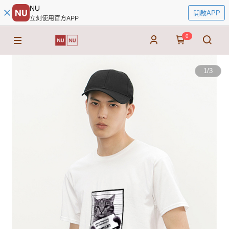
NU
開啟APP
立刻使用官方APP
0
1
/
3