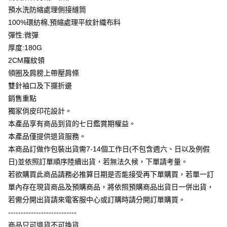
【大哥付你分期使用說明】
預水洗防縮處理側接縫筒
AFTEE先享後付
1.本服務由台灣大哥大提供，台灣大哥大用戶可立即使用無須另外申請。
100%環紡棉,預縮處理平紋針織布料
2.付款方式選擇「大哥付你分期」，訂單成立後會自動跳轉到大哥付的交易
相關說明
流程，驗證手機門號後，選擇欲分期的期數、繳款截止日，確認付款後即完
彈性:微彈
【關於「AFTEE先享後付」】
成交易。
ATM付款
AFTEE先享後付是「在收到商品之後才付款」的支付方式。 讓您購物簡單
厚度:180G
3.實際核准額度、可分期數及費用金額請依後續交易確認頁面所載為準。
便利好安心！
4.訂單成立30分鐘內，如未前往確認交易或遇審核未通過，訂單將自動取
2CM羅紋領
１．簡單：不需註冊會員、不需綁卡、不需儲值。
運送方式
消。如遇「轉專審核」未通過狀況，表示未達大哥付你分期系統評分，恕無
２．便利：只要手機號碼，簡訊認證，即可結帳。
領圈及肩膀上帶壓肩條
法說明評估內容。
３．安心：先確認商品／服務後，再付款。
全家付款取貨
雙針袖口及下擺折邊
【繳款方式說明】
1.分期款項不併入電信帳單，「大哥付你分期」於每月結算日後寄送繳費提
每筆NT$65，滿NT$899(含以上)免運費
銷售重點
【「AFTEE先享後付」結帳流程】
醒簡訊。
１．於結帳方式選擇「AFTEE先享後付」後，將跳轉至「AFTEE先享後付」
獨家俏皮印花設計。
2.透過簡訊連結打開帳單後，可選擇「超商條碼／台灣大直營門市／銀行轉
付款後全家取貨
結帳頁面，進行簡訊認證並確認金額後，即可完成結帳。
帳／街口支付／iPASS MONEY」等通路繳費。
本產品享有商品到貨的七日鑑賞期權益。
２．訂單成立數日內，您將收到繳費通知簡訊。
每筆NT$60，滿NT$899(含以上)免運費
本產品僅提供退貨服務。
３．收到繳費通知簡訊後14天內，點擊此簡訊中的連結，可透過四大超商／
【注意事項】
ATM／網路銀行／等多元方式進行付款，方視為交易完成。
本商品訂做作包裝出貨需7-14個工作日(不包含週六、日以及例假
7-11付款取貨
1.本服務係由「台灣大哥大股份有限公司」（以下簡稱本公司）所提供，讓
※ 請注意：結帳手續完成當下不需立刻繳費，但若您需要取消訂單，請聯絡
用戶於交易時，得透過本服務購買商品或服務，並由商店將買賣／分期付款
日)並依照訂單順序陸續出貨，若無法久候，下單請考量。
每筆NT$65，滿NT$899(含以上)免運費
購買商品的店家。未經商家同意取消之訂單仍視為有效，需透過AFTEE先享
買賣價金債權讓與本公司後，依約使用本公司帳單繳交帳款。
後付繳納相關費用。
若欲購買此商品請務必推算日期是否能接受再下單購買，若單一訂
2.基於同意付款使用「大哥付你分期」之契約關係目的，商店將以您的個人
付款後7-11取貨
※ 交易是否成功請以「AFTEE先享後付 」之結帳頁面顯示為準，若有關於
單內存在現貨商品及預購商品，將依照預購商品出貨日一併出貨，
資料（包含姓名、電話或地址）提供予台灣大哥大進項蒐集、處理及利用，
是否繳費成功／繳費後需取消欲退款等相關疑問，請聯繫「AFTEE先享後付
每筆NT$60，滿NT$899(含以上)免運費
由本公司與您本人進行分期帳單所需資料之確認、核對及更正。
若需分開出貨請來電客服中心或訂購時請分開訂單購買。
客戶支援中心」
https://netprotections.freshdesk.com/support/home
3.完整用戶服務條款，請詳閱以下連結：
https://oppay.tw/userRule
---------------------------
宅配
【注意事項】
商品只可退貨不可換貨