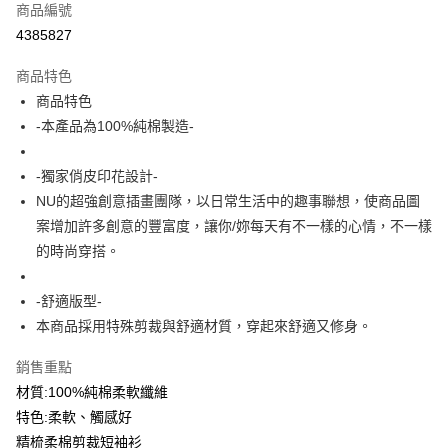
商品編號
信用卡分期付款
4385827
3 期 0 利率 每期
NT$93
21家銀行
商品特色
6 期 0 利率 每期
NT$46
21家銀行
合作金庫商業銀行
第一商業銀行
商品特色
華南商業銀行
彰化商業銀行
12 期 0 利率 每期
NT$23
21家銀行
合作金庫商業銀行
第一商業銀行
-本產品為100%純棉製造-
上海商業儲蓄銀行
台北富邦商業銀行
華南商業銀行
彰化商業銀行
合作金庫商業銀行
第一商業銀行
超商取貨付款
國泰世華商業銀行
兆豐國際商業銀行
上海商業儲蓄銀行
台北富邦商業銀行
華南商業銀行
彰化商業銀行
臺灣中小企業銀行
台中商業銀行
-獨家俏皮印花設計-
國泰世華商業銀行
兆豐國際商業銀行
LINE Pay
上海商業儲蓄銀行
台北富邦商業銀行
匯豐（台灣）商業銀行
華泰商業銀行
臺灣中小企業銀行
台中商業銀行
NU的超強創意插畫團隊，以日常生活中的趣事聯想，使商品圖
國泰世華商業銀行
兆豐國際商業銀行
聯邦商業銀行
遠東國際商業銀行
匯豐（台灣）商業銀行
華泰商業銀行
Apple Pay
案增加許多創意的豐富度，讓你/妳每天有不一樣的心情，不一樣
臺灣中小企業銀行
台中商業銀行
元大商業銀行
永豐商業銀行
聯邦商業銀行
遠東國際商業銀行
匯豐（台灣）商業銀行
華泰商業銀行
的時尚穿搭。
玉山商業銀行
星展（台灣）商業銀行
街口支付
元大商業銀行
永豐商業銀行
聯邦商業銀行
遠東國際商業銀行
台新國際商業銀行
中國信託商業銀行
玉山商業銀行
星展（台灣）商業銀行
元大商業銀行
永豐商業銀行
台灣樂天信用卡公司
悠遊付
-舒適版型-
台新國際商業銀行
中國信託商業銀行
玉山商業銀行
星展（台灣）商業銀行
本商品採用特殊剪裁與舒適材質，穿起來舒適又修身。
台灣樂天信用卡公司
台新國際商業銀行
中國信託商業銀行
Google Pay
台灣樂天信用卡公司
銷售重點
全盈+PAY
材質:100%純棉柔軟纖維
大哥付你分期
特色:柔軟、觸感好
相關說明
精梳柔棉剪裁短袖衫