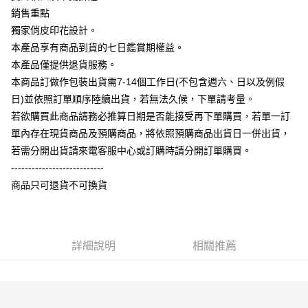
【大哥付你分期使用說明】
銷售重點
AFTEE先享後付
1.本服務由台灣大哥大提供，台灣大哥大用戶可立即使用無須另外申請。
獨家俏皮印花設計。
2.付款方式選擇「大哥付你分期」，訂單成立後會自動跳轉到大哥付的交易
相關說明
流程，驗證手機門號後，選擇欲分期的期數、繳款截止日，確認付款後即完
本產品享有商品到貨的七日鑑賞期權益。
【關於「AFTEE先享後付」】
成交易。
ATM付款
AFTEE先享後付是「在收到商品之後才付款」的支付方式。 讓您購物簡單
本產品僅提供退貨服務。
3.實際核准額度、可分期數及費用金額請依後續交易確認頁面所載為準。
便利好安心！
4.訂單成立30分鐘內，如未前往確認交易或遇審核未通過，訂單將自動取
本商品訂做作包裝出貨需7-14個工作日(不包含週六、日以及例假
１．簡單：不需註冊會員、不需綁卡、不需儲值。
運送方式
消。如遇「轉專審核」未通過狀況，表示未達大哥付你分期系統評分，恕無
２．便利：只要手機號碼，簡訊認證，即可結帳。
日)並依照訂單順序陸續出貨，若無法久候，下單請考量。
法說明評估內容。
３．安心：先確認商品／服務後，再付款。
全家付款取貨
若欲購買此商品請務必推算日期是否能接受再下單購買，若單一訂
【繳款方式說明】
1.分期款項不併入電信帳單，「大哥付你分期」於每月結算日後寄送繳費提
每筆NT$65，滿NT$899(含以上)免運費
單內存在現貨商品及預購商品，將依照預購商品出貨日一併出貨，
【「AFTEE先享後付」結帳流程】
醒簡訊。
１．於結帳方式選擇「AFTEE先享後付」後，將跳轉至「AFTEE先享後付」
若需分開出貨請來電客服中心或訂購時請分開訂單購買。
2.透過簡訊連結打開帳單後，可選擇「超商條碼／台灣大直營門市／銀行轉
付款後全家取貨
結帳頁面，進行簡訊認證並確認金額後，即可完成結帳。
帳／街口支付／iPASS MONEY」等通路繳費。
---------------------------
２．訂單成立數日內，您將收到繳費通知簡訊。
每筆NT$60，滿NT$899(含以上)免運費
商品只可退貨不可換貨
３．收到繳費通知簡訊後14天內，點擊此簡訊中的連結，可透過四大超商／
【注意事項】
ATM／網路銀行／等多元方式進行付款，方視為交易完成。
7-11付款取貨
1.本服務係由「台灣大哥大股份有限公司」（以下簡稱本公司）所提供，讓
※ 請注意：結帳手續完成當下不需立刻繳費，但若您需要取消訂單，請聯絡
用戶於交易時，得透過本服務購買商品或服務，並由商店將買賣／分期付款
每筆NT$65，滿NT$899(含以上)免運費
購買商品的店家。未經商家同意取消之訂單仍視為有效，需透過AFTEE先享
買賣價金債權讓與本公司後，依約使用本公司帳單繳交帳款。
後付繳納相關費用。
2.基於同意付款使用「大哥付你分期」之契約關係目的，商店將以您的個人
詳細說明
相關推薦
付款後7-11取貨
※ 交易是否成功請以「AFTEE先享後付 」之結帳頁面顯示為準，若有關於
資料（包含姓名、電話或地址）提供予台灣大哥大進項蒐集、處理及利用，
是否繳費成功／繳費後需取消欲退款等相關疑問，請聯繫「AFTEE先享後付
每筆NT$60，滿NT$899(含以上)免運費
由本公司與您本人進行分期帳單所需資料之確認、核對及更正。
客戶支援中心」
https://netprotections.freshdesk.com/support/home
3.完整用戶服務條款，請詳閱以下連結：
https://oppay.tw/userRule
宅配
【注意事項】