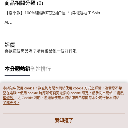
商品相關分類 (2)
【夏季款】100%純棉印花短袖T恤
純棉短袖 T Shirt
ALL
評價
喜歡這個商品嗎？購買後給他一個好評吧
本分類熱銷
全站排行
本網站中使用 cookie，欲查詢有關本網站使用 cookie 方式之詳情，及若您不希
熱門標籤
望在電腦上使用 cookie 時應如何變更電腦的 cookie 設定，請參閱本網站「
隱私
權條款
」之 Cookie 聲明。您繼續使用本網站即表示您同意本公司得按本網站使
用條款之 Cookie 聲明使用 cookie。
了解更多 >
我知道了