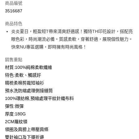
商品編號
信用卡分期付款
3516687
3 期 0 利率 每期
NT$93
21家銀行
商品特色
6 期 0 利率 每期
NT$46
21家銀行
合作金庫商業銀行
第一商業銀行
炎炎夏日，輕盈短T帶來清爽舒適感！獨特TH印花設計，搭配亮
華南商業銀行
彰化商業銀行
12 期 0 利率 每期
NT$23
21家銀行
合作金庫商業銀行
第一商業銀行
眼色彩，時尚潮流必備。質感柔軟，穿著舒適，展現個性魅力。
上海商業儲蓄銀行
台北富邦商業銀行
華南商業銀行
彰化商業銀行
合作金庫商業銀行
第一商業銀行
超商取貨付款
國泰世華商業銀行
兆豐國際商業銀行
快來NU專區選購，即時擁有時尚風格！
上海商業儲蓄銀行
台北富邦商業銀行
華南商業銀行
彰化商業銀行
臺灣中小企業銀行
台中商業銀行
國泰世華商業銀行
兆豐國際商業銀行
LINE Pay
上海商業儲蓄銀行
台北富邦商業銀行
銷售重點
匯豐（台灣）商業銀行
華泰商業銀行
臺灣中小企業銀行
台中商業銀行
國泰世華商業銀行
兆豐國際商業銀行
聯邦商業銀行
遠東國際商業銀行
材質:100%純棉柔軟纖維
匯豐（台灣）商業銀行
華泰商業銀行
Apple Pay
臺灣中小企業銀行
台中商業銀行
元大商業銀行
永豐商業銀行
特色:柔軟、觸感好
聯邦商業銀行
遠東國際商業銀行
匯豐（台灣）商業銀行
華泰商業銀行
玉山商業銀行
星展（台灣）商業銀行
街口支付
元大商業銀行
永豐商業銀行
精梳柔棉剪裁短袖衫
聯邦商業銀行
遠東國際商業銀行
台新國際商業銀行
中國信託商業銀行
玉山商業銀行
星展（台灣）商業銀行
預水洗防縮處理側接縫筒
元大商業銀行
永豐商業銀行
台灣樂天信用卡公司
悠遊付
台新國際商業銀行
中國信託商業銀行
玉山商業銀行
星展（台灣）商業銀行
100%環紡棉,預縮處理平紋針織布料
台灣樂天信用卡公司
台新國際商業銀行
中國信託商業銀行
Google Pay
彈性:微彈
台灣樂天信用卡公司
厚度:180G
全盈+PAY
2CM羅紋領
大哥付你分期
領圈及肩膀上帶壓肩條
相關說明
雙針袖口及下擺折邊