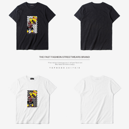
１．透過由恩沛科技股份有限公司提供之「AFTEE先享後付」服務完成之交
每筆NT$65，滿NT$899(含以上)免運費
易，需依本服務之必要範圍內提供個人資料，並將交易相關給付款項請求債
權轉讓予恩沛科技股份有限公司。
２．關於個人資料處理事宜，請瀏覽以下網址：
https://aftee.tw/terms/#terms3
３．未成年的使用者請事先徵得法定代理人或監護人之同意方可使用
「AFTEE先享後付」，若未經同意申辦者引起之損失，本公司不負相關責
任。
４．使用「AFTEE先享後付」時，將依據個別帳號之用戶狀況，依本公司即
時審查核予不同之上限額度；若仍有額度不足之情形，本公司將視審查結果
請求用戶進行身份認證。
５．嚴禁一人註冊多個帳號或使用他人資訊註冊。若發現惡意使用之情形，
恩沛科技股份有限公司將有權停止該用戶之使用額度並採取法律行動。