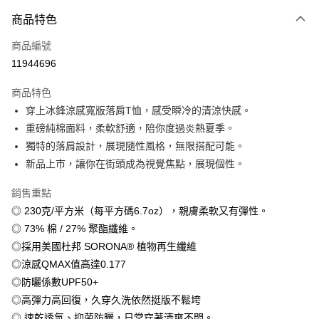
付款方式
商品特色
信用卡一次付款
商品編號
信用卡分期付款
11944696
3 期 0 利率 每期
NT$179
21家銀行
商品特色
6 期 0 利率 每期
NT$89
21家銀行
合作金庫商業銀行
第一商業銀行
穿上冰鋒涼感寬版落肩T恤，感受瞬冷的清涼快感。
華南商業銀行
彰化商業銀行
12 期 0 利率 每期
NT$44
21家銀行
合作金庫商業銀行
第一商業銀行
重磅純棉面料，柔軟舒適，陪你度過炎熱夏季。
上海商業儲蓄銀行
台北富邦商業銀行
華南商業銀行
彰化商業銀行
合作金庫商業銀行
第一商業銀行
超商取貨付款
國泰世華商業銀行
兆豐國際商業銀行
獨特的落肩設計，展現隨性風格，無限搭配可能。
上海商業儲蓄銀行
台北富邦商業銀行
華南商業銀行
彰化商業銀行
臺灣中小企業銀行
台中商業銀行
新品上市，讓你在街頭成為視覺焦點，展現個性。
國泰世華商業銀行
兆豐國際商業銀行
LINE Pay
上海商業儲蓄銀行
台北富邦商業銀行
匯豐（台灣）商業銀行
華泰商業銀行
臺灣中小企業銀行
台中商業銀行
國泰世華商業銀行
兆豐國際商業銀行
聯邦商業銀行
遠東國際商業銀行
銷售重點
匯豐（台灣）商業銀行
華泰商業銀行
Apple Pay
臺灣中小企業銀行
台中商業銀行
元大商業銀行
永豐商業銀行
◎ 230克/平方米（每平方碼6.7oz），親膚柔軟又有彈性。
聯邦商業銀行
遠東國際商業銀行
匯豐（台灣）商業銀行
華泰商業銀行
玉山商業銀行
星展（台灣）商業銀行
街口支付
元大商業銀行
永豐商業銀行
◎ 73% 棉 / 27% 聚酯纖維。
聯邦商業銀行
遠東國際商業銀行
台新國際商業銀行
中國信託商業銀行
玉山商業銀行
星展（台灣）商業銀行
◎採用美國杜邦 SORONA® 植物再生纖維
元大商業銀行
永豐商業銀行
台灣樂天信用卡公司
悠遊付
台新國際商業銀行
中國信託商業銀行
玉山商業銀行
星展（台灣）商業銀行
◎涼感QMAX值高達0.177
台灣樂天信用卡公司
台新國際商業銀行
中國信託商業銀行
Google Pay
◎防曬係數UPF50+
台灣樂天信用卡公司
◎高彈力高回復，久穿久洗依然挺版不鬆垮
全盈+PAY
◎ 速乾透氣、抑菌防曬，日常穿著清爽不悶。