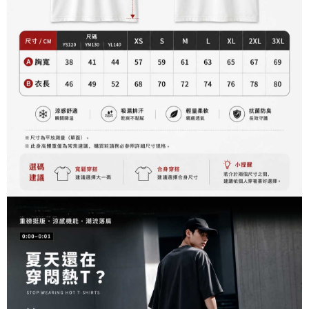
客戶支援中心」
https://netprotections.freshdesk.com/support/home
3.完整用戶服務條款，請詳閱以下連結：
https://oppay.tw/userRule
宅配
【注意事項】
１．透過由恩沛科技股份有限公司提供之「AFTEE先享後付」服務完成之交
每筆NT$65，滿NT$899(含以上)免運費
易，需依本服務之必要範圍內提供個人資料，並將交易相關給付款項請求債
權轉讓予恩沛科技股份有限公司。
２．關於個人資料處理事宜，請瀏覽以下網址：
https://aftee.tw/terms/#terms3
３．未成年的使用者請事先徵得法定代理人或監護人之同意方可使用
「AFTEE先享後付」，若未經同意申辦者引起之損失，本公司不負相關責
任。
４．使用「AFTEE先享後付」時，將依據個別帳號之用戶狀況，依本公司即
時審查核予不同之上限額度；若仍有額度不足之情形，本公司將視審查結果
請求用戶進行身份認證。
５．嚴禁一人註冊多個帳號或使用他人資訊註冊。若發現惡意使用之情形，
恩沛科技股份有限公司將有權停止該用戶之使用額度並採取法律行動。