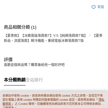
客服
商品相關分類 (1)
【夏季款】【冰鋒寬版落肩款T】V.S【純棉落肩款T恤】
【夏季
新品，涼感落肩】瞬冷機能，重磅寬版冰鋒落肩款T恤
評價
喜歡這個商品嗎？購買後給他一個好評吧
本分類熱銷
全站排行
本網站中使用 cookie，欲查詢有關本網站使用 cookie 方式之詳情，及若您不希
熱門標籤
望在電腦上使用 cookie 時應如何變更電腦的 cookie 設定，請參閱本網站「
隱私
權條款
」之 Cookie 聲明。您繼續使用本網站即表示您同意本公司得按本網站使