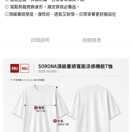
大哥付你分期
◎ 寬鬆剪裁修飾身形，潮流穿搭必備品。
相關說明
◎頂級重磅厚挺、彈性好、透氣又耐穿，日常穿著更舒服自在
【大哥付你分期使用說明】
AFTEE先享後付
1.本服務由台灣大哥大提供，台灣大哥大用戶可立即使用無須另外申請。
2.付款方式選擇「大哥付你分期」，訂單成立後會自動跳轉到大哥付的交易
相關說明
流程，驗證手機門號後，選擇欲分期的期數、繳款截止日，確認付款後即完
【關於「AFTEE先享後付」】
成交易。
詳細說明
相關推薦
ATM付款
AFTEE先享後付是「在收到商品之後才付款」的支付方式。 讓您購物簡單
3.實際核准額度、可分期數及費用金額請依後續交易確認頁面所載為準。
便利好安心！
4.訂單成立30分鐘內，如未前往確認交易或遇審核未通過，訂單將自動取
１．簡單：不需註冊會員、不需綁卡、不需儲值。
運送方式
消。如遇「轉專審核」未通過狀況，表示未達大哥付你分期系統評分，恕無
２．便利：只要手機號碼，簡訊認證，即可結帳。
法說明評估內容。
３．安心：先確認商品／服務後，再付款。
全家付款取貨
【繳款方式說明】
1.分期款項不併入電信帳單，「大哥付你分期」於每月結算日後寄送繳費提
每筆NT$65，滿NT$899(含以上)免運費
【「AFTEE先享後付」結帳流程】
醒簡訊。
１．於結帳方式選擇「AFTEE先享後付」後，將跳轉至「AFTEE先享後付」
2.透過簡訊連結打開帳單後，可選擇「超商條碼／台灣大直營門市／銀行轉
付款後全家取貨
結帳頁面，進行簡訊認證並確認金額後，即可完成結帳。
帳／街口支付／iPASS MONEY」等通路繳費。
２．訂單成立數日內，您將收到繳費通知簡訊。
每筆NT$60，滿NT$899(含以上)免運費
３．收到繳費通知簡訊後14天內，點擊此簡訊中的連結，可透過四大超商／
【注意事項】
ATM／網路銀行／等多元方式進行付款，方視為交易完成。
7-11付款取貨
1.本服務係由「台灣大哥大股份有限公司」（以下簡稱本公司）所提供，讓
※ 請注意：結帳手續完成當下不需立刻繳費，但若您需要取消訂單，請聯絡
用戶於交易時，得透過本服務購買商品或服務，並由商店將買賣／分期付款
每筆NT$65，滿NT$899(含以上)免運費
購買商品的店家。未經商家同意取消之訂單仍視為有效，需透過AFTEE先享
買賣價金債權讓與本公司後，依約使用本公司帳單繳交帳款。
後付繳納相關費用。
2.基於同意付款使用「大哥付你分期」之契約關係目的，商店將以您的個人
付款後7-11取貨
※ 交易是否成功請以「AFTEE先享後付 」之結帳頁面顯示為準，若有關於
資料（包含姓名、電話或地址）提供予台灣大哥大進項蒐集、處理及利用，
是否繳費成功／繳費後需取消欲退款等相關疑問，請聯繫「AFTEE先享後付
每筆NT$60，滿NT$899(含以上)免運費
由本公司與您本人進行分期帳單所需資料之確認、核對及更正。