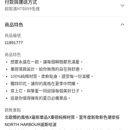
付款與運送方式
超取滿NT$899免運
付款方式
商品特色
信用卡一次付款
商品編號
信用卡分期付款
11891777
3 期 0 利率 每期
NT$99
21家銀行
商品特色
6 期 0 利率 每期
NT$49
21家銀行
合作金庫商業銀行
第一商業銀行
想要永遠在一起，讓每個瞬間都充滿愛。
華南商業銀行
彰化商業銀行
12 期 0 利率 每期
NT$24
21家銀行
合作金庫商業銀行
第一商業銀行
重磅落肩設計，給你無限的自在與舒適。
上海商業儲蓄銀行
台北富邦商業銀行
華南商業銀行
彰化商業銀行
合作金庫商業銀行
第一商業銀行
超商取貨付款
國泰世華商業銀行
兆豐國際商業銀行
100%純棉材質，柔軟貼身，感受每一份溫暖。
上海商業儲蓄銀行
台北富邦商業銀行
華南商業銀行
彰化商業銀行
臺灣中小企業銀行
台中商業銀行
獨特印花，讓你的風格在夏季中閃耀。
國泰世華商業銀行
兆豐國際商業銀行
LINE Pay
上海商業儲蓄銀行
台北富邦商業銀行
匯豐（台灣）商業銀行
華泰商業銀行
臺灣中小企業銀行
台中商業銀行
穿上它，與摯愛一同迎接每個美好日子。
國泰世華商業銀行
兆豐國際商業銀行
聯邦商業銀行
遠東國際商業銀行
匯豐（台灣）商業銀行
華泰商業銀行
Apple Pay
這是你值得擁有的夏日必備單品。
臺灣中小企業銀行
台中商業銀行
元大商業銀行
永豐商業銀行
聯邦商業銀行
遠東國際商業銀行
匯豐（台灣）商業銀行
華泰商業銀行
玉山商業銀行
星展（台灣）商業銀行
街口支付
元大商業銀行
永豐商業銀行
銷售重點
聯邦商業銀行
遠東國際商業銀行
台新國際商業銀行
中國信託商業銀行
玉山商業銀行
星展（台灣）商業銀行
北歐簡約風格X最新單品X重磅純棉材質，當年度新款新色潮穿搭
元大商業銀行
永豐商業銀行
台灣樂天信用卡公司
悠遊付
台新國際商業銀行
中國信託商業銀行
玉山商業銀行
星展（台灣）商業銀行
NORTH HARBOUR諾斯哈波
台灣樂天信用卡公司
台新國際商業銀行
中國信託商業銀行
Google Pay