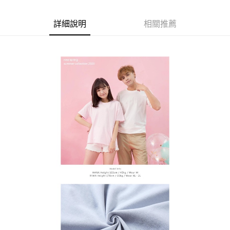
每筆NT$60，滿NT$899(含以上)免運費
由本公司與您本人進行分期帳單所需資料之確認、核對及更正。
客戶支援中心」
https://netprotections.freshdesk.com/support/home
3.完整用戶服務條款，請詳閱以下連結：
https://oppay.tw/userRule
宅配
【注意事項】
詳細說明
相關推薦
１．透過由恩沛科技股份有限公司提供之「AFTEE先享後付」服務完成之交
每筆NT$65，滿NT$899(含以上)免運費
易，需依本服務之必要範圍內提供個人資料，並將交易相關給付款項請求債
權轉讓予恩沛科技股份有限公司。
２．關於個人資料處理事宜，請瀏覽以下網址：
https://aftee.tw/terms/#terms3
３．未成年的使用者請事先徵得法定代理人或監護人之同意方可使用
「AFTEE先享後付」，若未經同意申辦者引起之損失，本公司不負相關責
任。
４．使用「AFTEE先享後付」時，將依據個別帳號之用戶狀況，依本公司即
時審查核予不同之上限額度；若仍有額度不足之情形，本公司將視審查結果
請求用戶進行身份認證。
５．嚴禁一人註冊多個帳號或使用他人資訊註冊。若發現惡意使用之情形，
恩沛科技股份有限公司將有權停止該用戶之使用額度並採取法律行動。