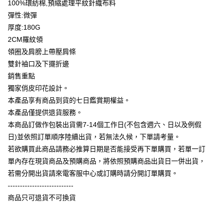
100%環紡棉,預縮處理平紋針織布料
大哥付你分期
彈性:微彈
相關說明
厚度:180G
【大哥付你分期使用說明】
2CM羅紋領
AFTEE先享後付
1.本服務由台灣大哥大提供，台灣大哥大用戶可立即使用無須另外申請。
領圈及肩膀上帶壓肩條
2.付款方式選擇「大哥付你分期」，訂單成立後會自動跳轉到大哥付的交易
相關說明
流程，驗證手機門號後，選擇欲分期的期數、繳款截止日，確認付款後即完
雙針袖口及下擺折邊
【關於「AFTEE先享後付」】
成交易。
ATM付款
AFTEE先享後付是「在收到商品之後才付款」的支付方式。 讓您購物簡單
銷售重點
3.實際核准額度、可分期數及費用金額請依後續交易確認頁面所載為準。
便利好安心！
4.訂單成立30分鐘內，如未前往確認交易或遇審核未通過，訂單將自動取
獨家俏皮印花設計。
１．簡單：不需註冊會員、不需綁卡、不需儲值。
運送方式
消。如遇「轉專審核」未通過狀況，表示未達大哥付你分期系統評分，恕無
２．便利：只要手機號碼，簡訊認證，即可結帳。
本產品享有商品到貨的七日鑑賞期權益。
法說明評估內容。
３．安心：先確認商品／服務後，再付款。
全家付款取貨
本產品僅提供退貨服務。
【繳款方式說明】
1.分期款項不併入電信帳單，「大哥付你分期」於每月結算日後寄送繳費提
每筆NT$65，滿NT$899(含以上)免運費
本商品訂做作包裝出貨需7-14個工作日(不包含週六、日以及例假
【「AFTEE先享後付」結帳流程】
醒簡訊。
１．於結帳方式選擇「AFTEE先享後付」後，將跳轉至「AFTEE先享後付」
日)並依照訂單順序陸續出貨，若無法久候，下單請考量。
2.透過簡訊連結打開帳單後，可選擇「超商條碼／台灣大直營門市／銀行轉
付款後全家取貨
結帳頁面，進行簡訊認證並確認金額後，即可完成結帳。
帳／街口支付／iPASS MONEY」等通路繳費。
若欲購買此商品請務必推算日期是否能接受再下單購買，若單一訂
２．訂單成立數日內，您將收到繳費通知簡訊。
每筆NT$60，滿NT$899(含以上)免運費
單內存在現貨商品及預購商品，將依照預購商品出貨日一併出貨，
３．收到繳費通知簡訊後14天內，點擊此簡訊中的連結，可透過四大超商／
【注意事項】
ATM／網路銀行／等多元方式進行付款，方視為交易完成。
若需分開出貨請來電客服中心或訂購時請分開訂單購買。
7-11付款取貨
1.本服務係由「台灣大哥大股份有限公司」（以下簡稱本公司）所提供，讓
※ 請注意：結帳手續完成當下不需立刻繳費，但若您需要取消訂單，請聯絡
用戶於交易時，得透過本服務購買商品或服務，並由商店將買賣／分期付款
---------------------------
每筆NT$65，滿NT$899(含以上)免運費
購買商品的店家。未經商家同意取消之訂單仍視為有效，需透過AFTEE先享
買賣價金債權讓與本公司後，依約使用本公司帳單繳交帳款。
後付繳納相關費用。
商品只可退貨不可換貨
2.基於同意付款使用「大哥付你分期」之契約關係目的，商店將以您的個人
付款後7-11取貨
※ 交易是否成功請以「AFTEE先享後付 」之結帳頁面顯示為準，若有關於
資料（包含姓名、電話或地址）提供予台灣大哥大進項蒐集、處理及利用，
是否繳費成功／繳費後需取消欲退款等相關疑問，請聯繫「AFTEE先享後付