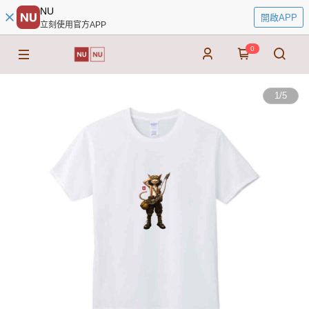
NU
開啟APP
立刻使用官方APP
0
1
/
5