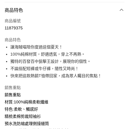
付款方式
商品特色
信用卡一次付款
商品編號
信用卡分期付款
11879375
3 期 0 利率 每期
NT$93
21家銀行
商品特色
6 期 0 利率 每期
NT$46
21家銀行
合作金庫商業銀行
第一商業銀行
讓海賊喵陪你度過這個夏天！
華南商業銀行
彰化商業銀行
12 期 0 利率 每期
NT$23
21家銀行
合作金庫商業銀行
第一商業銀行
100%純棉材質，舒適透氣，穿上不再熱。
上海商業儲蓄銀行
台北富邦商業銀行
華南商業銀行
彰化商業銀行
合作金庫商業銀行
第一商業銀行
超商取貨付款
國泰世華商業銀行
兆豐國際商業銀行
獨特的百發百中狙擊王設計，展現你的個性。
上海商業儲蓄銀行
台北富邦商業銀行
華南商業銀行
彰化商業銀行
臺灣中小企業銀行
台中商業銀行
不論搭配短褲或牛仔褲，隨性又時尚！
國泰世華商業銀行
兆豐國際商業銀行
LINE Pay
上海商業儲蓄銀行
台北富邦商業銀行
匯豐（台灣）商業銀行
華泰商業銀行
臺灣中小企業銀行
台中商業銀行
快來把這款熱銷T恤帶回家，成為眾人矚目的焦點！
國泰世華商業銀行
兆豐國際商業銀行
聯邦商業銀行
遠東國際商業銀行
匯豐（台灣）商業銀行
華泰商業銀行
Apple Pay
臺灣中小企業銀行
台中商業銀行
元大商業銀行
永豐商業銀行
銷售重點
聯邦商業銀行
遠東國際商業銀行
匯豐（台灣）商業銀行
華泰商業銀行
玉山商業銀行
星展（台灣）商業銀行
街口支付
元大商業銀行
永豐商業銀行
銷售重點
聯邦商業銀行
遠東國際商業銀行
台新國際商業銀行
中國信託商業銀行
玉山商業銀行
星展（台灣）商業銀行
材質:100%純棉柔軟纖維
元大商業銀行
永豐商業銀行
台灣樂天信用卡公司
悠遊付
台新國際商業銀行
中國信託商業銀行
玉山商業銀行
星展（台灣）商業銀行
特色:柔軟、觸感好
台灣樂天信用卡公司
台新國際商業銀行
中國信託商業銀行
Google Pay
精梳柔棉剪裁短袖衫
台灣樂天信用卡公司
預水洗防縮處理側接縫筒
全盈+PAY