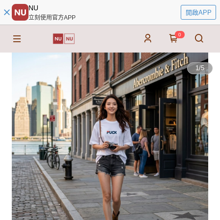
NU
開啟APP
立刻使用官方APP
0
1
/
5