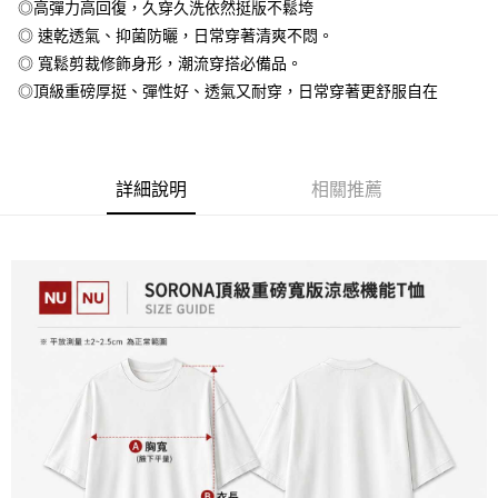
◎高彈力高回復，久穿久洗依然挺版不鬆垮
全盈+PAY
◎ 速乾透氣、抑菌防曬，日常穿著清爽不悶。
大哥付你分期
◎ 寬鬆剪裁修飾身形，潮流穿搭必備品。
相關說明
◎頂級重磅厚挺、彈性好、透氣又耐穿，日常穿著更舒服自在
【大哥付你分期使用說明】
AFTEE先享後付
1.本服務由台灣大哥大提供，台灣大哥大用戶可立即使用無須另外申請。
2.付款方式選擇「大哥付你分期」，訂單成立後會自動跳轉到大哥付的交易
相關說明
流程，驗證手機門號後，選擇欲分期的期數、繳款截止日，確認付款後即完
【關於「AFTEE先享後付」】
成交易。
詳細說明
相關推薦
ATM付款
AFTEE先享後付是「在收到商品之後才付款」的支付方式。 讓您購物簡單
3.實際核准額度、可分期數及費用金額請依後續交易確認頁面所載為準。
便利好安心！
4.訂單成立30分鐘內，如未前往確認交易或遇審核未通過，訂單將自動取
１．簡單：不需註冊會員、不需綁卡、不需儲值。
運送方式
消。如遇「轉專審核」未通過狀況，表示未達大哥付你分期系統評分，恕無
２．便利：只要手機號碼，簡訊認證，即可結帳。
法說明評估內容。
３．安心：先確認商品／服務後，再付款。
全家付款取貨
【繳款方式說明】
1.分期款項不併入電信帳單，「大哥付你分期」於每月結算日後寄送繳費提
每筆NT$65，滿NT$899(含以上)免運費
【「AFTEE先享後付」結帳流程】
醒簡訊。
１．於結帳方式選擇「AFTEE先享後付」後，將跳轉至「AFTEE先享後付」
2.透過簡訊連結打開帳單後，可選擇「超商條碼／台灣大直營門市／銀行轉
付款後全家取貨
結帳頁面，進行簡訊認證並確認金額後，即可完成結帳。
帳／街口支付／iPASS MONEY」等通路繳費。
２．訂單成立數日內，您將收到繳費通知簡訊。
每筆NT$60，滿NT$899(含以上)免運費
３．收到繳費通知簡訊後14天內，點擊此簡訊中的連結，可透過四大超商／
【注意事項】
ATM／網路銀行／等多元方式進行付款，方視為交易完成。
7-11付款取貨
1.本服務係由「台灣大哥大股份有限公司」（以下簡稱本公司）所提供，讓
※ 請注意：結帳手續完成當下不需立刻繳費，但若您需要取消訂單，請聯絡
用戶於交易時，得透過本服務購買商品或服務，並由商店將買賣／分期付款
每筆NT$65，滿NT$899(含以上)免運費
購買商品的店家。未經商家同意取消之訂單仍視為有效，需透過AFTEE先享
買賣價金債權讓與本公司後，依約使用本公司帳單繳交帳款。
後付繳納相關費用。
2.基於同意付款使用「大哥付你分期」之契約關係目的，商店將以您的個人
付款後7-11取貨
※ 交易是否成功請以「AFTEE先享後付 」之結帳頁面顯示為準，若有關於