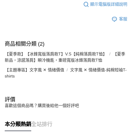
顯示電腦版詳細說明
客服
商品相關分類 (2)
【夏季款】【冰鋒寬版落肩款T】V.S【純棉落肩款T恤】
【夏季
新品，涼感落肩】瞬冷機能，重磅寬版冰鋒落肩款T恤
【主題專區】文字風 ✕ 情緒價值
文字風 ✕ 情緒價值-純棉短袖T-
shirts
評價
喜歡這個商品嗎？購買後給他一個好評吧
本分類熱銷
全站排行