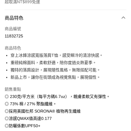
超取滿NT$899免運
付款方式
商品特色
信用卡一次付款
商品編號
信用卡分期付款
11832725
3 期 0 利率 每期
NT$179
21家銀行
商品特色
6 期 0 利率 每期
NT$89
21家銀行
合作金庫商業銀行
第一商業銀行
穿上冰鋒涼感寬版落肩T恤，感受瞬冷的清涼快感。
華南商業銀行
彰化商業銀行
12 期 0 利率 每期
NT$44
21家銀行
合作金庫商業銀行
第一商業銀行
重磅純棉面料，柔軟舒適，陪你度過炎熱夏季。
上海商業儲蓄銀行
台北富邦商業銀行
華南商業銀行
彰化商業銀行
合作金庫商業銀行
第一商業銀行
超商取貨付款
國泰世華商業銀行
兆豐國際商業銀行
獨特的落肩設計，展現隨性風格，無限搭配可能。
上海商業儲蓄銀行
台北富邦商業銀行
華南商業銀行
彰化商業銀行
臺灣中小企業銀行
台中商業銀行
新品上市，讓你在街頭成為視覺焦點，展現個性。
國泰世華商業銀行
兆豐國際商業銀行
LINE Pay
上海商業儲蓄銀行
台北富邦商業銀行
匯豐（台灣）商業銀行
華泰商業銀行
臺灣中小企業銀行
台中商業銀行
國泰世華商業銀行
兆豐國際商業銀行
聯邦商業銀行
遠東國際商業銀行
銷售重點
匯豐（台灣）商業銀行
華泰商業銀行
Apple Pay
臺灣中小企業銀行
台中商業銀行
元大商業銀行
永豐商業銀行
◎ 230克/平方米（每平方碼6.7oz），親膚柔軟又有彈性。
聯邦商業銀行
遠東國際商業銀行
匯豐（台灣）商業銀行
華泰商業銀行
玉山商業銀行
星展（台灣）商業銀行
街口支付
元大商業銀行
永豐商業銀行
◎ 73% 棉 / 27% 聚酯纖維。
聯邦商業銀行
遠東國際商業銀行
台新國際商業銀行
中國信託商業銀行
玉山商業銀行
星展（台灣）商業銀行
◎採用美國杜邦 SORONA® 植物再生纖維
元大商業銀行
永豐商業銀行
台灣樂天信用卡公司
悠遊付
台新國際商業銀行
中國信託商業銀行
玉山商業銀行
星展（台灣）商業銀行
◎涼感QMAX值高達0.177
台灣樂天信用卡公司
台新國際商業銀行
中國信託商業銀行
Google Pay
◎防曬係數UPF50+
台灣樂天信用卡公司