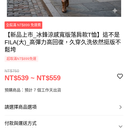
全館滿 NT$899 免運費
【新品上市_冰鋒涼感寬版落肩款T恤】這不是
FILA(大)_高彈力高回復，久穿久洗依然挺版不
鬆垮
超取滿NT$899免運
NT$750
NT$539 ~ NT$559
預購商品：預計 7 個工作天出貨
請選擇商品選項
付款與運送方式