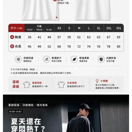
資料（包含姓名、電話或地址）提供予台灣大哥大進項蒐集、處理及利用，
是否繳費成功／繳費後需取消欲退款等相關疑問，請聯繫「AFTEE先享後付
每筆NT$60，滿NT$899(含以上)免運費
由本公司與您本人進行分期帳單所需資料之確認、核對及更正。
客戶支援中心」
https://netprotections.freshdesk.com/support/home
3.完整用戶服務條款，請詳閱以下連結：
https://oppay.tw/userRule
宅配
【注意事項】
１．透過由恩沛科技股份有限公司提供之「AFTEE先享後付」服務完成之交
每筆NT$65，滿NT$899(含以上)免運費
易，需依本服務之必要範圍內提供個人資料，並將交易相關給付款項請求債
權轉讓予恩沛科技股份有限公司。
２．關於個人資料處理事宜，請瀏覽以下網址：
https://aftee.tw/terms/#terms3
３．未成年的使用者請事先徵得法定代理人或監護人之同意方可使用
「AFTEE先享後付」，若未經同意申辦者引起之損失，本公司不負相關責
任。
４．使用「AFTEE先享後付」時，將依據個別帳號之用戶狀況，依本公司即
時審查核予不同之上限額度；若仍有額度不足之情形，本公司將視審查結果
請求用戶進行身份認證。
５．嚴禁一人註冊多個帳號或使用他人資訊註冊。若發現惡意使用之情形，
恩沛科技股份有限公司將有權停止該用戶之使用額度並採取法律行動。