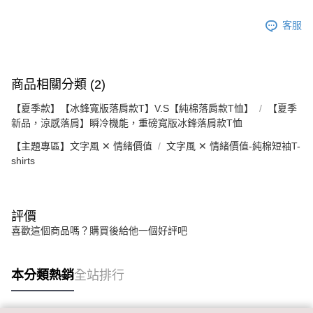
客服
商品相關分類 (2)
【夏季款】【冰鋒寬版落肩款T】V.S【純棉落肩款T恤】
【夏季
新品，涼感落肩】瞬冷機能，重磅寬版冰鋒落肩款T恤
【主題專區】文字風 ✕ 情緒價值
文字風 ✕ 情緒價值-純棉短袖T-
shirts
評價
喜歡這個商品嗎？購買後給他一個好評吧
本分類熱銷
全站排行