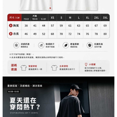
每筆NT$60，滿NT$899(含以上)免運費
由本公司與您本人進行分期帳單所需資料之確認、核對及更正。
客戶支援中心」
https://netprotections.freshdesk.com/support/home
3.完整用戶服務條款，請詳閱以下連結：
https://oppay.tw/userRule
宅配
【注意事項】
１．透過由恩沛科技股份有限公司提供之「AFTEE先享後付」服務完成之交
每筆NT$65，滿NT$899(含以上)免運費
易，需依本服務之必要範圍內提供個人資料，並將交易相關給付款項請求債
權轉讓予恩沛科技股份有限公司。
２．關於個人資料處理事宜，請瀏覽以下網址：
https://aftee.tw/terms/#terms3
３．未成年的使用者請事先徵得法定代理人或監護人之同意方可使用
「AFTEE先享後付」，若未經同意申辦者引起之損失，本公司不負相關責
任。
４．使用「AFTEE先享後付」時，將依據個別帳號之用戶狀況，依本公司即
時審查核予不同之上限額度；若仍有額度不足之情形，本公司將視審查結果
請求用戶進行身份認證。
５．嚴禁一人註冊多個帳號或使用他人資訊註冊。若發現惡意使用之情形，
恩沛科技股份有限公司將有權停止該用戶之使用額度並採取法律行動。