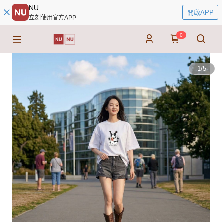
NU
開啟APP
立刻使用官方APP
0
1
/
5