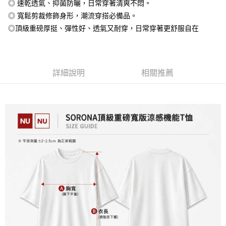
◎ 速乾透氣、抑菌防曬，日常穿著清爽不悶。
大哥付你分期
◎ 寬鬆剪裁修飾身形，潮流穿搭必備品。
相關說明
◎頂級重磅厚挺、彈性好、透氣又耐穿，日常穿著更舒服自在
【大哥付你分期使用說明】
AFTEE先享後付
1.本服務由台灣大哥大提供，台灣大哥大用戶可立即使用無須另外申請。
2.付款方式選擇「大哥付你分期」，訂單成立後會自動跳轉到大哥付的交易
相關說明
流程，驗證手機門號後，選擇欲分期的期數、繳款截止日，確認付款後即完
【關於「AFTEE先享後付」】
成交易。
詳細說明
相關推薦
ATM付款
AFTEE先享後付是「在收到商品之後才付款」的支付方式。 讓您購物簡單
3.實際核准額度、可分期數及費用金額請依後續交易確認頁面所載為準。
便利好安心！
4.訂單成立30分鐘內，如未前往確認交易或遇審核未通過，訂單將自動取
１．簡單：不需註冊會員、不需綁卡、不需儲值。
運送方式
消。如遇「轉專審核」未通過狀況，表示未達大哥付你分期系統評分，恕無
２．便利：只要手機號碼，簡訊認證，即可結帳。
法說明評估內容。
３．安心：先確認商品／服務後，再付款。
全家付款取貨
【繳款方式說明】
1.分期款項不併入電信帳單，「大哥付你分期」於每月結算日後寄送繳費提
每筆NT$65，滿NT$899(含以上)免運費
【「AFTEE先享後付」結帳流程】
醒簡訊。
１．於結帳方式選擇「AFTEE先享後付」後，將跳轉至「AFTEE先享後付」
2.透過簡訊連結打開帳單後，可選擇「超商條碼／台灣大直營門市／銀行轉
付款後全家取貨
結帳頁面，進行簡訊認證並確認金額後，即可完成結帳。
帳／街口支付／iPASS MONEY」等通路繳費。
２．訂單成立數日內，您將收到繳費通知簡訊。
每筆NT$60，滿NT$899(含以上)免運費
３．收到繳費通知簡訊後14天內，點擊此簡訊中的連結，可透過四大超商／
【注意事項】
ATM／網路銀行／等多元方式進行付款，方視為交易完成。
7-11付款取貨
1.本服務係由「台灣大哥大股份有限公司」（以下簡稱本公司）所提供，讓
※ 請注意：結帳手續完成當下不需立刻繳費，但若您需要取消訂單，請聯絡
用戶於交易時，得透過本服務購買商品或服務，並由商店將買賣／分期付款
每筆NT$65，滿NT$899(含以上)免運費
購買商品的店家。未經商家同意取消之訂單仍視為有效，需透過AFTEE先享
買賣價金債權讓與本公司後，依約使用本公司帳單繳交帳款。
後付繳納相關費用。
2.基於同意付款使用「大哥付你分期」之契約關係目的，商店將以您的個人
付款後7-11取貨
※ 交易是否成功請以「AFTEE先享後付 」之結帳頁面顯示為準，若有關於
資料（包含姓名、電話或地址）提供予台灣大哥大進項蒐集、處理及利用，
是否繳費成功／繳費後需取消欲退款等相關疑問，請聯繫「AFTEE先享後付