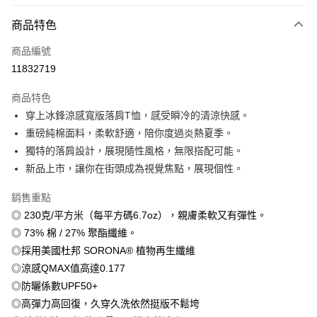
付款方式
商品特色
信用卡一次付款
商品編號
信用卡分期付款
11832719
3 期 0 利率 每期
NT$179
21家銀行
商品特色
6 期 0 利率 每期
NT$89
21家銀行
合作金庫商業銀行
第一商業銀行
穿上冰鋒涼感寬版落肩T恤，感受瞬冷的清涼快感。
華南商業銀行
彰化商業銀行
12 期 0 利率 每期
NT$44
21家銀行
合作金庫商業銀行
第一商業銀行
重磅純棉面料，柔軟舒適，陪你度過炎熱夏季。
上海商業儲蓄銀行
台北富邦商業銀行
華南商業銀行
彰化商業銀行
合作金庫商業銀行
第一商業銀行
超商取貨付款
國泰世華商業銀行
兆豐國際商業銀行
獨特的落肩設計，展現隨性風格，無限搭配可能。
上海商業儲蓄銀行
台北富邦商業銀行
華南商業銀行
彰化商業銀行
臺灣中小企業銀行
台中商業銀行
新品上市，讓你在街頭成為視覺焦點，展現個性。
國泰世華商業銀行
兆豐國際商業銀行
LINE Pay
上海商業儲蓄銀行
台北富邦商業銀行
匯豐（台灣）商業銀行
華泰商業銀行
臺灣中小企業銀行
台中商業銀行
國泰世華商業銀行
兆豐國際商業銀行
聯邦商業銀行
遠東國際商業銀行
銷售重點
匯豐（台灣）商業銀行
華泰商業銀行
Apple Pay
臺灣中小企業銀行
台中商業銀行
元大商業銀行
永豐商業銀行
◎ 230克/平方米（每平方碼6.7oz），親膚柔軟又有彈性。
聯邦商業銀行
遠東國際商業銀行
匯豐（台灣）商業銀行
華泰商業銀行
玉山商業銀行
星展（台灣）商業銀行
街口支付
元大商業銀行
永豐商業銀行
◎ 73% 棉 / 27% 聚酯纖維。
聯邦商業銀行
遠東國際商業銀行
台新國際商業銀行
中國信託商業銀行
玉山商業銀行
星展（台灣）商業銀行
◎採用美國杜邦 SORONA® 植物再生纖維
元大商業銀行
永豐商業銀行
台灣樂天信用卡公司
悠遊付
台新國際商業銀行
中國信託商業銀行
玉山商業銀行
星展（台灣）商業銀行
◎涼感QMAX值高達0.177
台灣樂天信用卡公司
台新國際商業銀行
中國信託商業銀行
Google Pay
◎防曬係數UPF50+
台灣樂天信用卡公司
◎高彈力高回復，久穿久洗依然挺版不鬆垮
全盈+PAY