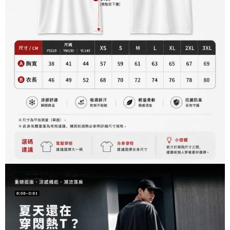
資料（包含姓名、電話或地址）提供予台灣大哥大進項蒐集、處理及利用，
是否繳費成功／繳費後需取消欲退款等相關疑問，請聯繫「AFTEE先享後付
每筆NT$60，滿NT$899(含以上)免運費
由本公司與您本人進行分期帳單所需資料之確認、核對及更正。
客戶支援中心」
https://netprotections.freshdesk.com/support/home
3.完整用戶服務條款，請詳閱以下連結：
https://oppay.tw/userRule
宅配
【注意事項】
１．透過由恩沛科技股份有限公司提供之「AFTEE先享後付」服務完成之交
每筆NT$65，滿NT$899(含以上)免運費
易，需依本服務之必要範圍內提供個人資料，並將交易相關給付款項請求債
權轉讓予恩沛科技股份有限公司。
２．關於個人資料處理事宜，請瀏覽以下網址：
https://aftee.tw/terms/#terms3
３．未成年的使用者請事先徵得法定代理人或監護人之同意方可使用
「AFTEE先享後付」，若未經同意申辦者引起之損失，本公司不負相關責
任。
４．使用「AFTEE先享後付」時，將依據個別帳號之用戶狀況，依本公司即
時審查核予不同之上限額度；若仍有額度不足之情形，本公司將視審查結果
請求用戶進行身份認證。
５．嚴禁一人註冊多個帳號或使用他人資訊註冊。若發現惡意使用之情形，
恩沛科技股份有限公司將有權停止該用戶之使用額度並採取法律行動。