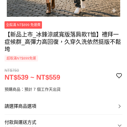
全館滿 NT$899 免運費
【新品上市_冰鋒涼感寬版落肩款T恤】禮拜一
症候群_高彈力高回復，久穿久洗依然挺版不鬆
垮
超取滿NT$899免運
NT$750
NT$539 ~ NT$559
預購商品：預計 7 個工作天出貨
請選擇商品選項
付款與運送方式