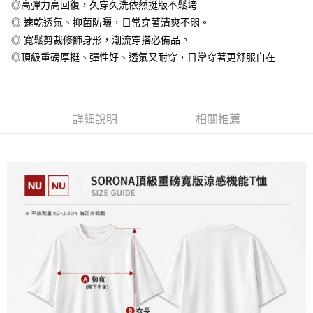
◎高彈力高回復，久穿久洗依然挺版不鬆垮
全盈+PAY
◎ 速乾透氣、抑菌防曬，日常穿著清爽不悶。
大哥付你分期
◎ 寬鬆剪裁修飾身形，潮流穿搭必備品。
相關說明
◎頂級重磅厚挺、彈性好、透氣又耐穿，日常穿著更舒服自在
【大哥付你分期使用說明】
AFTEE先享後付
1.本服務由台灣大哥大提供，台灣大哥大用戶可立即使用無須另外申請。
2.付款方式選擇「大哥付你分期」，訂單成立後會自動跳轉到大哥付的交易
相關說明
流程，驗證手機門號後，選擇欲分期的期數、繳款截止日，確認付款後即完
【關於「AFTEE先享後付」】
成交易。
詳細說明
相關推薦
ATM付款
AFTEE先享後付是「在收到商品之後才付款」的支付方式。 讓您購物簡單
3.實際核准額度、可分期數及費用金額請依後續交易確認頁面所載為準。
便利好安心！
4.訂單成立30分鐘內，如未前往確認交易或遇審核未通過，訂單將自動取
１．簡單：不需註冊會員、不需綁卡、不需儲值。
運送方式
消。如遇「轉專審核」未通過狀況，表示未達大哥付你分期系統評分，恕無
２．便利：只要手機號碼，簡訊認證，即可結帳。
法說明評估內容。
３．安心：先確認商品／服務後，再付款。
全家付款取貨
【繳款方式說明】
1.分期款項不併入電信帳單，「大哥付你分期」於每月結算日後寄送繳費提
每筆NT$65，滿NT$899(含以上)免運費
【「AFTEE先享後付」結帳流程】
醒簡訊。
１．於結帳方式選擇「AFTEE先享後付」後，將跳轉至「AFTEE先享後付」
2.透過簡訊連結打開帳單後，可選擇「超商條碼／台灣大直營門市／銀行轉
付款後全家取貨
結帳頁面，進行簡訊認證並確認金額後，即可完成結帳。
帳／街口支付／iPASS MONEY」等通路繳費。
２．訂單成立數日內，您將收到繳費通知簡訊。
每筆NT$60，滿NT$899(含以上)免運費
３．收到繳費通知簡訊後14天內，點擊此簡訊中的連結，可透過四大超商／
【注意事項】
ATM／網路銀行／等多元方式進行付款，方視為交易完成。
7-11付款取貨
1.本服務係由「台灣大哥大股份有限公司」（以下簡稱本公司）所提供，讓
※ 請注意：結帳手續完成當下不需立刻繳費，但若您需要取消訂單，請聯絡
用戶於交易時，得透過本服務購買商品或服務，並由商店將買賣／分期付款
每筆NT$65，滿NT$899(含以上)免運費
購買商品的店家。未經商家同意取消之訂單仍視為有效，需透過AFTEE先享
買賣價金債權讓與本公司後，依約使用本公司帳單繳交帳款。
後付繳納相關費用。
2.基於同意付款使用「大哥付你分期」之契約關係目的，商店將以您的個人
付款後7-11取貨
※ 交易是否成功請以「AFTEE先享後付 」之結帳頁面顯示為準，若有關於