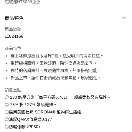
超取滿NT$899免運
付款方式
商品特色
信用卡一次付款
商品編號
信用卡分期付款
11824166
3 期 0 利率 每期
NT$179
21家銀行
商品特色
6 期 0 利率 每期
NT$89
21家銀行
合作金庫商業銀行
第一商業銀行
穿上冰鋒涼感寬版落肩T恤，感受瞬冷的清涼快感。
華南商業銀行
彰化商業銀行
12 期 0 利率 每期
NT$44
21家銀行
合作金庫商業銀行
第一商業銀行
重磅純棉面料，柔軟舒適，陪你度過炎熱夏季。
上海商業儲蓄銀行
台北富邦商業銀行
華南商業銀行
彰化商業銀行
合作金庫商業銀行
第一商業銀行
超商取貨付款
國泰世華商業銀行
兆豐國際商業銀行
獨特的落肩設計，展現隨性風格，無限搭配可能。
上海商業儲蓄銀行
台北富邦商業銀行
華南商業銀行
彰化商業銀行
臺灣中小企業銀行
台中商業銀行
新品上市，讓你在街頭成為視覺焦點，展現個性。
國泰世華商業銀行
兆豐國際商業銀行
LINE Pay
上海商業儲蓄銀行
台北富邦商業銀行
匯豐（台灣）商業銀行
華泰商業銀行
臺灣中小企業銀行
台中商業銀行
國泰世華商業銀行
兆豐國際商業銀行
聯邦商業銀行
遠東國際商業銀行
銷售重點
匯豐（台灣）商業銀行
華泰商業銀行
Apple Pay
臺灣中小企業銀行
台中商業銀行
元大商業銀行
永豐商業銀行
◎ 230克/平方米（每平方碼6.7oz），親膚柔軟又有彈性。
聯邦商業銀行
遠東國際商業銀行
匯豐（台灣）商業銀行
華泰商業銀行
玉山商業銀行
星展（台灣）商業銀行
街口支付
元大商業銀行
永豐商業銀行
◎ 73% 棉 / 27% 聚酯纖維。
聯邦商業銀行
遠東國際商業銀行
台新國際商業銀行
中國信託商業銀行
玉山商業銀行
星展（台灣）商業銀行
◎採用美國杜邦 SORONA® 植物再生纖維
元大商業銀行
永豐商業銀行
台灣樂天信用卡公司
悠遊付
台新國際商業銀行
中國信託商業銀行
玉山商業銀行
星展（台灣）商業銀行
◎涼感QMAX值高達0.177
台灣樂天信用卡公司
台新國際商業銀行
中國信託商業銀行
Google Pay
◎防曬係數UPF50+
台灣樂天信用卡公司