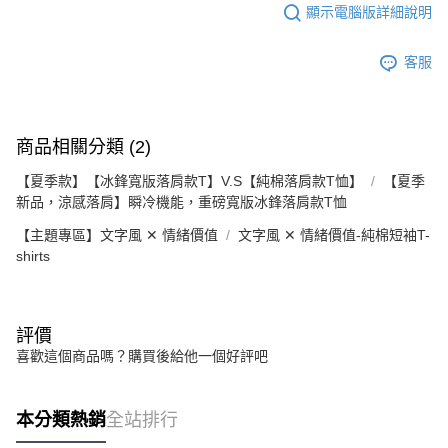
顯示電腦版詳細說明
客服
商品相關分類 (2)
【夏季款】【冰鋒寬版落肩款T】V.S【純棉落肩款T恤】
【夏季
新品，涼感落肩】瞬冷機能，重磅寬版冰鋒落肩款T恤
【主題專區】文字風 ✕ 情緒價值
文字風 ✕ 情緒價值-純棉短袖T-
shirts
評價
喜歡這個商品嗎？購買後給他一個好評吧
本分類熱銷
全站排行