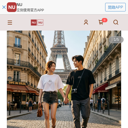
NU
開啟APP
立刻使用官方APP
0
1
/
5