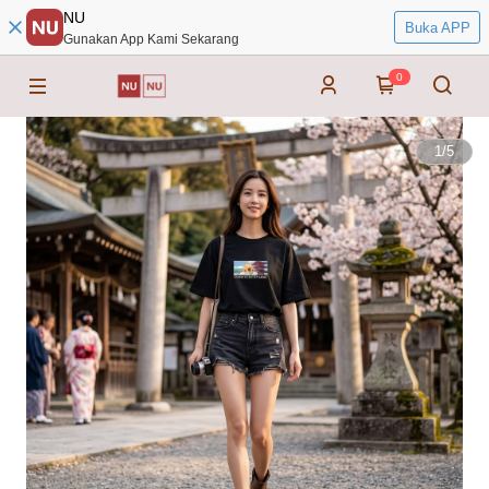
NU
Buka APP
Gunakan App Kami Sekarang
0
1
/
5