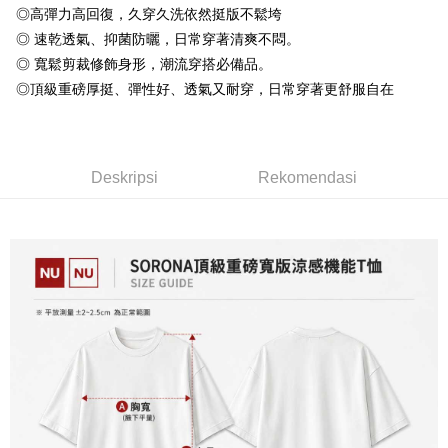
Bank
Google Pay
Bank
◎高彈力高回復，久穿久洗依然挺版不鬆垮
Bank Antarabangsa Taishin
Bank CTBC
HSBC Bank (Taiwan)
Hwatai Bank
Yuanta Commercial Bank
Bank SinoPac
Syarikat Kad Kredit Rakuten
◎ 速乾透氣、抑菌防曬，日常穿著清爽不悶。
Plus PAY
Limited
Bank Komersial E.SUN
DBS Bank
Taiwan
◎ 寬鬆剪裁修飾身形，潮流穿搭必備品。
Union Bank of Taiwan
Far Eastern International
Bank Antarabangsa
Bank CTBC
OP Pay Later
Bank
Taishin
◎頂級重磅厚挺、彈性好、透氣又耐穿，日常穿著更舒服自在
Deskripsi
Yuanta Commercial Bank
Bank SinoPac
Syarikat Kad Kredit
[Terma Penggunaan untuk OP Pay Later]
Bank Komersial E.SUN
DBS Bank
Rakuten Taiwan
AFTEE
Bank Antarabangsa
Bank CTBC
Perkhidmatan ini disediakan oleh Taiwan Mobile dan tersedia untuk
Deskripsi
Taishin
Deskripsi
Rekomendasi
pengguna Taiwan Mobile tanpa memerlukan permohonan tambahan.
Pertama, Mengenai Perkhidmatan AFTEE Beli Sekarang Bayar Kemudian
Syarikat Kad Kredit
Pemindahan ATM
1. Dengan memilih AFTEE sebagai kaedah pembayaran, mesej
Rakuten Taiwan
Jika anda memilih OP Pay Later sebagai kaedah pembayaran, sistem
pengesahan AFTEE akan muncul.
akan mengarahkan anda secara automatik ke proses transaksi OP Pay
2. Anda boleh meneruskan pembayaran selepas pengesahan SMS.
Pilihan Penghantaran
Later selepas pesanan dibuat. Anda perlu mengesahkan nombor telefon
3. Tiada bayaran diperlukan apabila pesanan disahkan. Produk akan
mudah alih anda, memilih bilangan ansuran, dan menetapkan tarikh
dihantar ke alamat yang ditetapkan.
全家付款取貨
akhir pembayaran. Transaksi akan dianggap selesai setelah pembayaran
4. Setelah pesanan disahkan, anda akan menerima SMS pembayaran
disahkan.
NT$65/pesanan | Penghantaran percuma untuk pesanan
manakala ahli aplikasi akan menerima pemberitahuan tolak aplikasi
NT$899 atau lebih
AFTEE.
Had kredit yang diluluskan, tempoh ansuran yang tersedia, dan yuran
5. Tiada bayaran diperlukan apabila anda menerima produk. Sila buat
yang dikenakan adalah tertakluk kepada maklumat yang dinyatakan
pembayaran di empat kedai serbaneka utama, ATM atau perbankan
付款後全家取貨
pada halaman pengesahan transaksi seterusnya.
dalam talian dengan SMS pembayaran atau pemberitahuan tolak aplikasi
NT$60/pesanan | Penghantaran percuma untuk pesanan
AFTEE.
Jika transaksi tidak disahkan dalam masa 30 minit selepas pesanan
NT$899 atau lebih
dibuat, atau jika permohonan gagal dalam proses semakan, pesanan
Sila ambil perhatian bahawa tempoh pembayaran adalah 14 hari. Walau