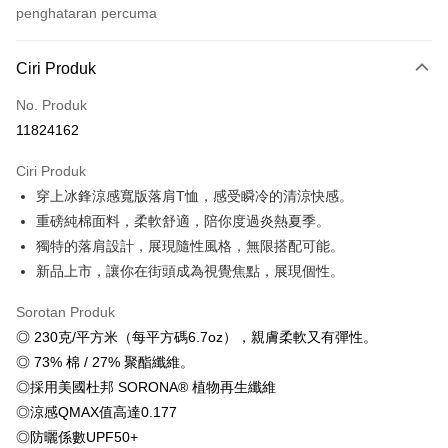
penghataran percuma
Kaedah Pembayaran
Ciri Produk
Kad Kredit (Bayaran Penuh)
No. Produk
Ansuran Kad Kredit
11824162
3 ansuran pada kadar faedah 0,
NT$179
setiap ansuran
Ciri Produk
21 Bank
6 ansuran pada kadar faedah 0,
NT$89
setiap
Taiwan Cooperative Bank
Bank Komersial Pertama
穿上冰鋒涼感寬版落肩T恤，感受瞬冷的清涼快感。
Hua Nan Commercial
Chang Hwa Commercial
ansuran
21 Bank
Bank
Bank
重磅純棉面料，柔軟舒適，陪你度過炎熱夏季。
12 ansuran pada kadar faedah 0,
NT$44
setiap ansuran
Taiwan Cooperative Bank
Bank Komersial Pertama
The Shanghai
Bank Komersial Taipei
獨特的落肩設計，展現隨性風格，無限搭配可能。
Hua Nan Commercial Bank
Chang Hwa Commercial Bank
21 Bank
Taiwan Cooperative Bank
Bank Komersial Pertama
Commercial & Savings
Fubon
Pengambilan di Kedai Serbaneka
新品上市，讓你在街頭成為視覺焦點，展現個性。
The Shanghai Commercial &
Bank Komersial Taipei Fubon
Hua Nan Commercial
Chang Hwa Commercial
Bank
Savings Bank
LINE Pay
Bank
Bank
Bank Cathay United
Mega International
Sorotan Produk
Bank Cathay United
Mega International Commercial
The Shanghai
Bank Komersial Taipei
Commercial Bank
◎ 230克/平方米（每平方碼6.7oz），親膚柔軟又有彈性。
Bank
Apple Pay
Commercial & Savings
Fubon
Taiwan Business Bank
Taichung Commercial
Taiwan Business Bank
Taichung Commercial Bank
◎ 73% 棉 / 27% 聚酯纖維。
Bank
Bank
JKOPAY
HSBC Bank (Taiwan) Limited
Hwatai Bank
◎採用美國杜邦 SORONA® 植物再生纖維
Bank Cathay United
Mega International
HSBC Bank (Taiwan)
Hwatai Bank
Union Bank of Taiwan
Far Eastern International Bank
Commercial Bank
Limited
◎涼感QMAX值高達0.177
Easy Wallet
Yuanta Commercial Bank
Bank SinoPac
Taiwan Business Bank
Taichung Commercial
Union Bank of Taiwan
Far Eastern International
◎防曬係數UPF50+
Bank Komersial E.SUN
DBS Bank