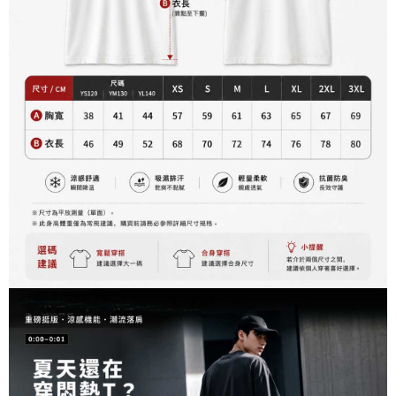
akan dibatalkan secara automatik. Jika permohonan gagal pada
7-11付款取貨
bagaimanapun, bagi mereka yang telah memuat turun Aplikasi AFTEE
peringkat "semakan manual", ini bermakna kriteria pemarkahan sistem
dan mendaftar sebagai ahli AFTEE boleh menikmati tempoh pembayaran
NT$65/pesanan | Penghantaran percuma untuk pesanan
tidak dipenuhi; butiran penilaian khusus tidak akan didedahkan.
sehingga 45 hari.
NT$899 atau lebih
[Arahan Pembayaran]
Tempoh pembayaran dikira dari masa kedai meminta pembayaran anda,
付款後7-11取貨
ditambah dengan bilangan hari yang boleh dilanjutkan oleh AFTEE. Anda
Pembayaran ansuran melalui OP Pay Later akan dibilkan secara
boleh melanjutkan tempoh pembayaran anda sebelum anda menerima
NT$60/pesanan | Penghantaran percuma untuk pesanan
berasingan dan tidak termasuk dalam bil telekom anda. SMS peringatan
pesanan. Walau bagaimanapun, tiada jaminan bahawa anda boleh
pembayaran akan dihantar selepas kitaran bil bulanan.
NT$899 atau lebih
menerima pesanan anda semasa tempoh pembayaran (cth.: produk
prapesanan atau produk yang mungkin mengambil masa yang lebih
Selepas mengakses bil melalui pautan dalam SMS, anda boleh
宅配
lama untuk dihantar). Oleh itu, anda dikehendaki membuat pembayaran
menyelesaikan pembayaran anda melalui salah satu saluran berikut: kod
kepada AFTEE dalam tempoh sama ada anda menerima pesanan.
NT$65/pesanan | Penghantaran percuma untuk pesanan
bar kedai serbaneka, kedai runcit Taiwan Mobile, pemindahan bank,
JKOPay, atau iPASS MONEY.
NT$899 atau lebih
Kedua, Sekatan Pembayaran
1. Jumlah yang diperakui untuk pengguna kali pertama boleh sehingga
[Nota Penting]
NT$10,000. Amaun diperakui sebenar yang diluluskan akan berdasarkan
keputusan pensijilan dan semakan oleh AFTEE.
Perkhidmatan ini disediakan oleh Taiwan Mobile Co., Ltd. (“Syarikat”),
2. Amaun perbelanjaan minimum mestilah lebih besar daripada NT$20.
yang membolehkan pelanggan membeli barangan atau perkhidmatan
3. Pada masa ini hanya tersedia untuk ahli Taiwan.
melalui perkhidmatan ini pada masa transaksi. Hasil daripada pembelian
atau pembayaran ansuran akan dipindahkan oleh peniaga kepada
Ketiga, Syarat Perkhidmatan
Syarikat, dan pelanggan hendaklah membuat pembayaran mengikut
Perkhidmatan AFTEE Beli Sekarang Bayar Kemudian disediakan oleh NP
perjanjian menggunakan sistem bil Syarikat.
Taiwan, Inc. dan AFTEE akan membuat bil kepada pengguna. AFTEE
akan menggunakan data peribadi yang dikumpul (termasuk nama
Untuk memenuhi hubungan kontrak yang terjalin melalui persetujuan
pembeli, no. telefon, nama penerima, no. telefon, alamat penerima) untuk