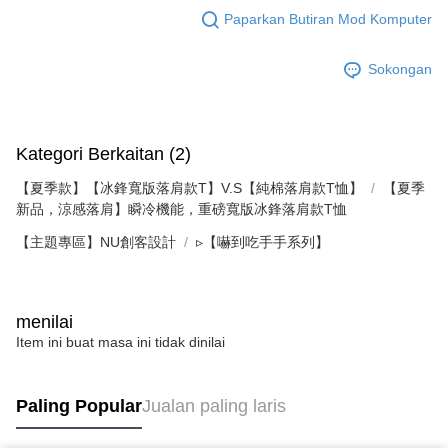
semakan khusus" yang tidak lulus, ini menunjukkan bahawa sistem
Paparkan Butiran Mod Komputer
penilaian tidak mencukupi, tiada penjelasan mengenai kandungan
penilaian boleh diberikan.
Sokongan
【Penerangan Kaedah Pembayaran】
1. Pembayaran ansuran tidak digabungkan dalam bil telekomunikasi,
"Pembayaran Ansuran Gogo" akan menghantar SMS peringatan
pembayaran selepas tarikh penyelesaian bulanan.
2. Melalui pautan SMS untuk membuka bil, anda boleh memilih untuk
Kategori Berkaitan (2)
membayar melalui "Kod bar kedai serbaneka / Kedai rasmi Taiwan
Mobile / Pemindahan bank / Pembayaran J街口 / iPASS MONEY" dan
【夏季款】【冰鋒寬版落肩款T】V.S【純棉落肩款T恤】
【夏季
saluran lain.
新品，涼感落肩】瞬冷機能，重磅寬版冰鋒落肩款T恤
【Nota Penting】
【主題專區】NU創客設計
▹【嚇到吃手手系列】
1. Perkhidmatan ini disediakan oleh "Taiwan Mobile Co., Ltd." untuk
membolehkan pengguna membeli produk atau perkhidmatan melalui
perkhidmatan ini semasa transaksi, dan kedai akan menyerahkan hak
tuntutan harga jual/beli ansuran kepada syarikat ini untuk membayar bil
menilai
menggunakan bil syarikat ini.
Item ini buat masa ini tidak dinilai
2. Berdasarkan tujuan kontrak persetujuan pembayaran menggunakan
"Pembayaran Ansuran Gogo", kedai akan memberikan maklumat peribadi
anda (termasuk nama, telefon atau alamat) kepada Taiwan Mobile untuk
pengumpulan, pemprosesan dan penggunaan, untuk pengesahan,
Paling Popular
Jualan paling laris
semakan dan pembetulan data yang diperlukan untuk bil ansuran oleh
Taiwan Mobile.