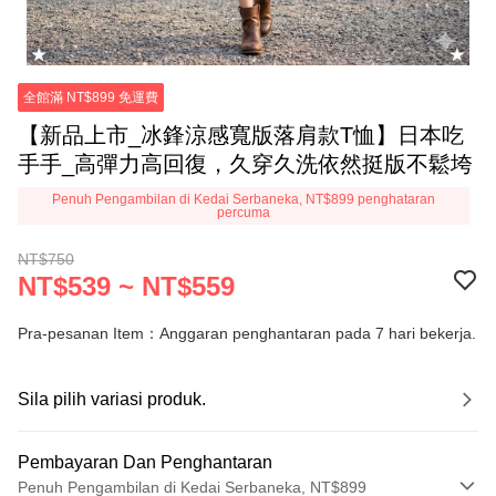
全館滿 NT$899 免運費
【新品上市_冰鋒涼感寬版落肩款T恤】日本吃
手手_高彈力高回復，久穿久洗依然挺版不鬆垮
Penuh Pengambilan di Kedai Serbaneka, NT$899 penghataran
percuma
NT$750
NT$539 ~ NT$559
Pra-pesanan Item：Anggaran penghantaran pada 7 hari bekerja.
Sila pilih variasi produk.
Pembayaran Dan Penghantaran
Penuh Pengambilan di Kedai Serbaneka, NT$899