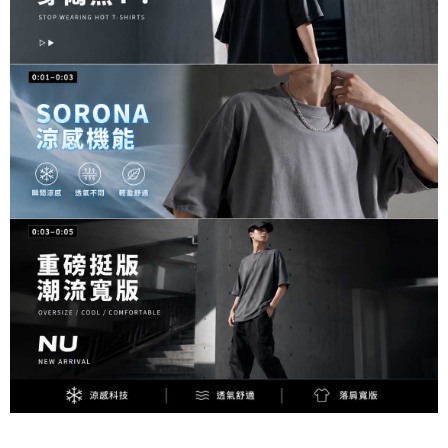
penggunaan OP Pay Later, peniaga akan memberikan maklumat peribadi
penggunaan perkhidmatan. Sila rujuk kepada "Penyata Pengumpulan
anda (termasuk nama, nombor telefon, atau alamat) kepada Syarikat bagi
Data Peribadi, Pemprosesan, Penggunaan"
tujuan pengumpulan, pemprosesan dan penggunaan data yang
(https://aftee.tw/privacypolicy/
) untuk maklumat lanjut.
diperlukan untuk pengebilan ansuran, termasuk pengesahan,
pengesahan semula dan pembetulan.
Jumlah yang diperakui untuk pengguna kali pertama yang lulus
kelulusan boleh sehingga NT$10,000. Jika pengguna tidak membuat
Untuk terma perkhidmatan penuh, sila rujuk pautan berikut:
pembayaran dalam tempoh tersebut, yuran pembayaran lewat sebanyak
https://oppay.tw/userRule
" target="_blank" class="link revert-
20% setahun akan dikenakan. Pengguna bawah umur dikehendaki
style">https://oppay.tw/userRule
mendapatkan kebenaran daripada ibu bapa atau penjaga yang sah
untuk menggunakan AFTEE.
【Panduan Penggunaan Pembayaran Ansuran Gogo】
1. Perkhidmatan ini disediakan oleh Taiwan Mobile, pengguna telefon
Sila hubungi NP Taiwan Inc. di
cs_tw@netprotections.co.jp
jika anda
mudah alih boleh segera menggunakan tanpa perlu memohon lagi.
mempunyai sebarang kebimbangan mengenai pemprosesan dan
(Hanya untuk nombor langganan peribadi, tidak terbuka untuk syarikat
penggunaan pada data peribadi. Jika anda tidak bersetuju dengan data
dan kad prabayar)
peribadi yang disenaraikan seperti di atas akan dikumpul dan digunakan
2. Pilihan kaedah pembayaran "Pembayaran Ansuran Gogo", selepas
oleh AFTEE, sila jangan gunakan perkhidmatan ini.
pesanan ditubuhkan, akan secara automatik dialihkan ke proses
transaksi Gogo, selepas pengesahan nombor telefon, pilih bilangan
ansuran yang diingini, tarikh akhir pembayaran, dan setelah
mengesahkan pembayaran, transaksi akan selesai.
3. Jumlah kelulusan sebenar, bilangan ansuran dan jumlah bayaran
adalah berdasarkan halaman pengesahan transaksi seterusnya.
4. Dalam masa 30 minit selepas pesanan ditubuhkan, jika tidak pergi
untuk mengesahkan transaksi atau jika tidak lulus semakan, pesanan
akan dibatalkan secara automatik. Jika terdapat situasi "pindah untuk