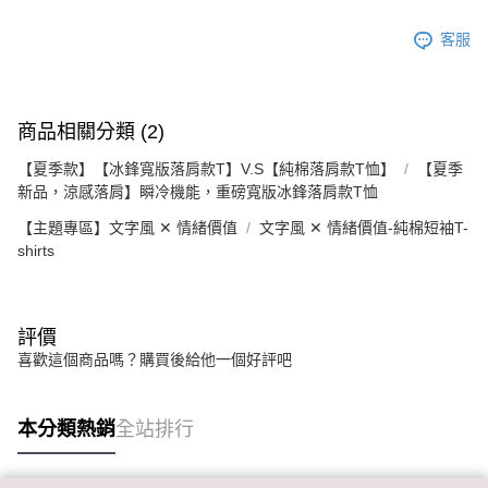
客服
商品相關分類 (2)
【夏季款】【冰鋒寬版落肩款T】V.S【純棉落肩款T恤】
【夏季
新品，涼感落肩】瞬冷機能，重磅寬版冰鋒落肩款T恤
【主題專區】文字風 ✕ 情緒價值
文字風 ✕ 情緒價值-純棉短袖T-
shirts
評價
喜歡這個商品嗎？購買後給他一個好評吧
本分類熱銷
全站排行