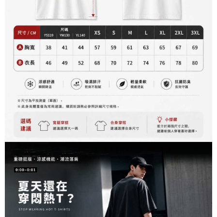
每筆NT$60，滿NT$899(含以上)免運費
由本公司與您本人進行分期帳單所需資料之確認、核對及更正。
客戶支援中心」
https://netprotections.freshdesk.com/support/home
3.完整用戶服務條款，請詳閱以下連結：
https://oppay.tw/userRule
宅配
【注意事項】
１．透過由恩沛科技股份有限公司提供之「AFTEE先享後付」服務完成之交
每筆NT$65，滿NT$899(含以上)免運費
易，需依本服務之必要範圍內提供個人資料，並將交易相關給付款項請求債
權轉讓予恩沛科技股份有限公司。
２．關於個人資料處理事宜，請瀏覽以下網址：
https://aftee.tw/terms/#terms3
３．未成年的使用者請事先徵得法定代理人或監護人之同意方可使用
「AFTEE先享後付」，若未經同意申辦者引起之損失，本公司不負相關責
任。
４．使用「AFTEE先享後付」時，將依據個別帳號之用戶狀況，依本公司即
時審查核予不同之上限額度；若仍有額度不足之情形，本公司將視審查結果
請求用戶進行身份認證。
５．嚴禁一人註冊多個帳號或使用他人資訊註冊。若發現惡意使用之情形，
恩沛科技股份有限公司將有權停止該用戶之使用額度並採取法律行動。