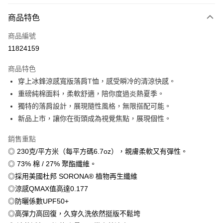
付款方式
商品特色
信用卡一次付款
商品編號
信用卡分期付款
11824159
3 期 0 利率 每期
NT$179
21家銀行
商品特色
6 期 0 利率 每期
NT$89
21家銀行
合作金庫商業銀行
第一商業銀行
穿上冰鋒涼感寬版落肩T恤，感受瞬冷的清涼快感。
華南商業銀行
彰化商業銀行
12 期 0 利率 每期
NT$44
21家銀行
合作金庫商業銀行
第一商業銀行
重磅純棉面料，柔軟舒適，陪你度過炎熱夏季。
上海商業儲蓄銀行
台北富邦商業銀行
華南商業銀行
彰化商業銀行
合作金庫商業銀行
第一商業銀行
超商取貨付款
國泰世華商業銀行
兆豐國際商業銀行
獨特的落肩設計，展現隨性風格，無限搭配可能。
上海商業儲蓄銀行
台北富邦商業銀行
華南商業銀行
彰化商業銀行
臺灣中小企業銀行
台中商業銀行
新品上市，讓你在街頭成為視覺焦點，展現個性。
國泰世華商業銀行
兆豐國際商業銀行
LINE Pay
上海商業儲蓄銀行
台北富邦商業銀行
匯豐（台灣）商業銀行
華泰商業銀行
臺灣中小企業銀行
台中商業銀行
國泰世華商業銀行
兆豐國際商業銀行
聯邦商業銀行
遠東國際商業銀行
銷售重點
匯豐（台灣）商業銀行
華泰商業銀行
Apple Pay
臺灣中小企業銀行
台中商業銀行
元大商業銀行
永豐商業銀行
◎ 230克/平方米（每平方碼6.7oz），親膚柔軟又有彈性。
聯邦商業銀行
遠東國際商業銀行
匯豐（台灣）商業銀行
華泰商業銀行
玉山商業銀行
星展（台灣）商業銀行
街口支付
元大商業銀行
永豐商業銀行
◎ 73% 棉 / 27% 聚酯纖維。
聯邦商業銀行
遠東國際商業銀行
台新國際商業銀行
中國信託商業銀行
玉山商業銀行
星展（台灣）商業銀行
◎採用美國杜邦 SORONA® 植物再生纖維
元大商業銀行
永豐商業銀行
台灣樂天信用卡公司
悠遊付
台新國際商業銀行
中國信託商業銀行
玉山商業銀行
星展（台灣）商業銀行
◎涼感QMAX值高達0.177
台灣樂天信用卡公司
台新國際商業銀行
中國信託商業銀行
Google Pay
◎防曬係數UPF50+
台灣樂天信用卡公司
◎高彈力高回復，久穿久洗依然挺版不鬆垮
全盈+PAY