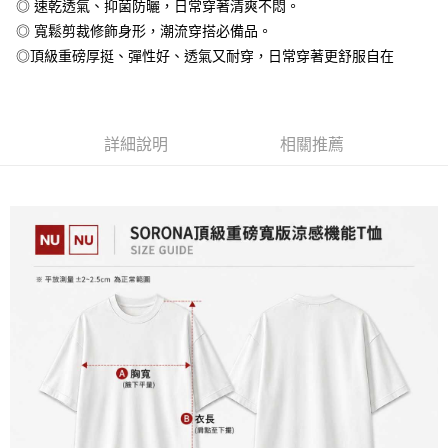
◎ 速乾透氣、抑菌防曬，日常穿著清爽不悶。
大哥付你分期
◎ 寬鬆剪裁修飾身形，潮流穿搭必備品。
相關說明
◎頂級重磅厚挺、彈性好、透氣又耐穿，日常穿著更舒服自在
【大哥付你分期使用說明】
AFTEE先享後付
1.本服務由台灣大哥大提供，台灣大哥大用戶可立即使用無須另外申請。
2.付款方式選擇「大哥付你分期」，訂單成立後會自動跳轉到大哥付的交易
相關說明
流程，驗證手機門號後，選擇欲分期的期數、繳款截止日，確認付款後即完
【關於「AFTEE先享後付」】
成交易。
詳細說明
相關推薦
ATM付款
AFTEE先享後付是「在收到商品之後才付款」的支付方式。 讓您購物簡單
3.實際核准額度、可分期數及費用金額請依後續交易確認頁面所載為準。
便利好安心！
4.訂單成立30分鐘內，如未前往確認交易或遇審核未通過，訂單將自動取
１．簡單：不需註冊會員、不需綁卡、不需儲值。
運送方式
消。如遇「轉專審核」未通過狀況，表示未達大哥付你分期系統評分，恕無
２．便利：只要手機號碼，簡訊認證，即可結帳。
法說明評估內容。
３．安心：先確認商品／服務後，再付款。
全家付款取貨
【繳款方式說明】
1.分期款項不併入電信帳單，「大哥付你分期」於每月結算日後寄送繳費提
每筆NT$65，滿NT$899(含以上)免運費
【「AFTEE先享後付」結帳流程】
醒簡訊。
１．於結帳方式選擇「AFTEE先享後付」後，將跳轉至「AFTEE先享後付」
2.透過簡訊連結打開帳單後，可選擇「超商條碼／台灣大直營門市／銀行轉
付款後全家取貨
結帳頁面，進行簡訊認證並確認金額後，即可完成結帳。
帳／街口支付／iPASS MONEY」等通路繳費。
２．訂單成立數日內，您將收到繳費通知簡訊。
每筆NT$60，滿NT$899(含以上)免運費
３．收到繳費通知簡訊後14天內，點擊此簡訊中的連結，可透過四大超商／
【注意事項】
ATM／網路銀行／等多元方式進行付款，方視為交易完成。
7-11付款取貨
1.本服務係由「台灣大哥大股份有限公司」（以下簡稱本公司）所提供，讓
※ 請注意：結帳手續完成當下不需立刻繳費，但若您需要取消訂單，請聯絡
用戶於交易時，得透過本服務購買商品或服務，並由商店將買賣／分期付款
每筆NT$65，滿NT$899(含以上)免運費
購買商品的店家。未經商家同意取消之訂單仍視為有效，需透過AFTEE先享
買賣價金債權讓與本公司後，依約使用本公司帳單繳交帳款。
後付繳納相關費用。
2.基於同意付款使用「大哥付你分期」之契約關係目的，商店將以您的個人
付款後7-11取貨
※ 交易是否成功請以「AFTEE先享後付 」之結帳頁面顯示為準，若有關於
資料（包含姓名、電話或地址）提供予台灣大哥大進項蒐集、處理及利用，
是否繳費成功／繳費後需取消欲退款等相關疑問，請聯繫「AFTEE先享後付