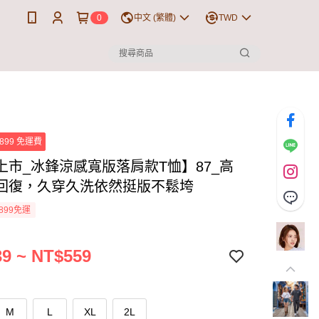
0
中文 (繁體)
TWD
899 免運費
上市_冰鋒涼感寬版落肩款T恤】87_高
回復，久穿久洗依然挺版不鬆垮
899免運
9 ~ NT$559
M
L
XL
2L