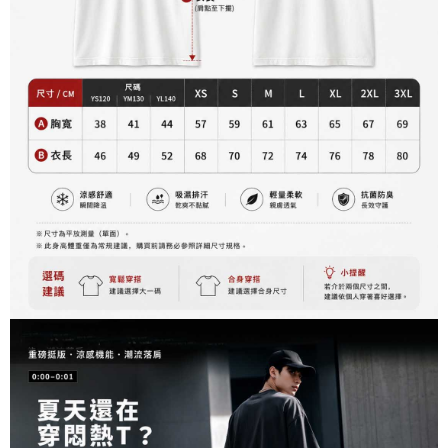
資料（包含姓名、電話或地址）提供予台灣大哥大進項蒐集、處理及利用，
是否繳費成功／繳費後需取消欲退款等相關疑問，請聯繫「AFTEE先享後付
每筆NT$60，滿NT$899(含以上)免運費
由本公司與您本人進行分期帳單所需資料之確認、核對及更正。
客戶支援中心」
https://netprotections.freshdesk.com/support/home
3.完整用戶服務條款，請詳閱以下連結：
https://oppay.tw/userRule
宅配
【注意事項】
１．透過由恩沛科技股份有限公司提供之「AFTEE先享後付」服務完成之交
每筆NT$65，滿NT$899(含以上)免運費
易，需依本服務之必要範圍內提供個人資料，並將交易相關給付款項請求債
權轉讓予恩沛科技股份有限公司。
２．關於個人資料處理事宜，請瀏覽以下網址：
https://aftee.tw/terms/#terms3
３．未成年的使用者請事先徵得法定代理人或監護人之同意方可使用
「AFTEE先享後付」，若未經同意申辦者引起之損失，本公司不負相關責
任。
４．使用「AFTEE先享後付」時，將依據個別帳號之用戶狀況，依本公司即
時審查核予不同之上限額度；若仍有額度不足之情形，本公司將視審查結果
請求用戶進行身份認證。
５．嚴禁一人註冊多個帳號或使用他人資訊註冊。若發現惡意使用之情形，
恩沛科技股份有限公司將有權停止該用戶之使用額度並採取法律行動。