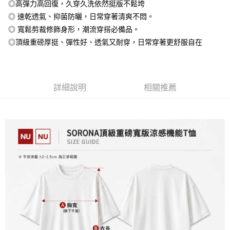
◎高彈力高回復，久穿久洗依然挺版不鬆垮
全盈+PAY
◎ 速乾透氣、抑菌防曬，日常穿著清爽不悶。
大哥付你分期
◎ 寬鬆剪裁修飾身形，潮流穿搭必備品。
相關說明
◎頂級重磅厚挺、彈性好、透氣又耐穿，日常穿著更舒服自在
【大哥付你分期使用說明】
AFTEE先享後付
1.本服務由台灣大哥大提供，台灣大哥大用戶可立即使用無須另外申請。
2.付款方式選擇「大哥付你分期」，訂單成立後會自動跳轉到大哥付的交易
相關說明
流程，驗證手機門號後，選擇欲分期的期數、繳款截止日，確認付款後即完
【關於「AFTEE先享後付」】
成交易。
詳細說明
相關推薦
ATM付款
AFTEE先享後付是「在收到商品之後才付款」的支付方式。 讓您購物簡單
3.實際核准額度、可分期數及費用金額請依後續交易確認頁面所載為準。
便利好安心！
4.訂單成立30分鐘內，如未前往確認交易或遇審核未通過，訂單將自動取
１．簡單：不需註冊會員、不需綁卡、不需儲值。
運送方式
消。如遇「轉專審核」未通過狀況，表示未達大哥付你分期系統評分，恕無
２．便利：只要手機號碼，簡訊認證，即可結帳。
法說明評估內容。
３．安心：先確認商品／服務後，再付款。
全家付款取貨
【繳款方式說明】
1.分期款項不併入電信帳單，「大哥付你分期」於每月結算日後寄送繳費提
每筆NT$65，滿NT$899(含以上)免運費
【「AFTEE先享後付」結帳流程】
醒簡訊。
１．於結帳方式選擇「AFTEE先享後付」後，將跳轉至「AFTEE先享後付」
2.透過簡訊連結打開帳單後，可選擇「超商條碼／台灣大直營門市／銀行轉
付款後全家取貨
結帳頁面，進行簡訊認證並確認金額後，即可完成結帳。
帳／街口支付／iPASS MONEY」等通路繳費。
２．訂單成立數日內，您將收到繳費通知簡訊。
每筆NT$60，滿NT$899(含以上)免運費
３．收到繳費通知簡訊後14天內，點擊此簡訊中的連結，可透過四大超商／
【注意事項】
ATM／網路銀行／等多元方式進行付款，方視為交易完成。
7-11付款取貨
1.本服務係由「台灣大哥大股份有限公司」（以下簡稱本公司）所提供，讓
※ 請注意：結帳手續完成當下不需立刻繳費，但若您需要取消訂單，請聯絡
用戶於交易時，得透過本服務購買商品或服務，並由商店將買賣／分期付款
每筆NT$65，滿NT$899(含以上)免運費
購買商品的店家。未經商家同意取消之訂單仍視為有效，需透過AFTEE先享
買賣價金債權讓與本公司後，依約使用本公司帳單繳交帳款。
後付繳納相關費用。
2.基於同意付款使用「大哥付你分期」之契約關係目的，商店將以您的個人
付款後7-11取貨
※ 交易是否成功請以「AFTEE先享後付 」之結帳頁面顯示為準，若有關於