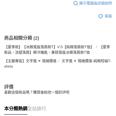
顯示電腦版詳細說明
客服
商品相關分類 (2)
【夏季款】【冰鋒寬版落肩款T】V.S【純棉落肩款T恤】
【夏季
新品，涼感落肩】瞬冷機能，重磅寬版冰鋒落肩款T恤
【主題專區】文字風 ✕ 情緒價值
文字風 ✕ 情緒價值-純棉短袖T-
shirts
評價
喜歡這個商品嗎？購買後給他一個好評吧
本分類熱銷
全站排行