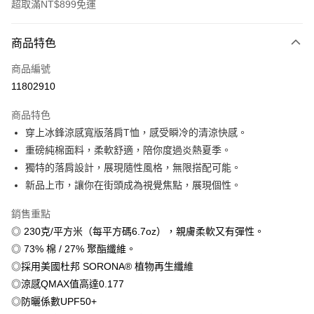
超取滿NT$899免運
付款方式
商品特色
信用卡一次付款
商品編號
信用卡分期付款
11802910
3 期 0 利率 每期
NT$166
21家銀行
商品特色
6 期 0 利率 每期
NT$83
21家銀行
合作金庫商業銀行
第一商業銀行
穿上冰鋒涼感寬版落肩T恤，感受瞬冷的清涼快感。
華南商業銀行
彰化商業銀行
12 期 0 利率 每期
NT$41
21家銀行
合作金庫商業銀行
第一商業銀行
重磅純棉面料，柔軟舒適，陪你度過炎熱夏季。
上海商業儲蓄銀行
台北富邦商業銀行
華南商業銀行
彰化商業銀行
合作金庫商業銀行
第一商業銀行
超商取貨付款
國泰世華商業銀行
兆豐國際商業銀行
獨特的落肩設計，展現隨性風格，無限搭配可能。
上海商業儲蓄銀行
台北富邦商業銀行
華南商業銀行
彰化商業銀行
臺灣中小企業銀行
台中商業銀行
新品上市，讓你在街頭成為視覺焦點，展現個性。
國泰世華商業銀行
兆豐國際商業銀行
LINE Pay
上海商業儲蓄銀行
台北富邦商業銀行
匯豐（台灣）商業銀行
華泰商業銀行
臺灣中小企業銀行
台中商業銀行
國泰世華商業銀行
兆豐國際商業銀行
聯邦商業銀行
遠東國際商業銀行
銷售重點
匯豐（台灣）商業銀行
華泰商業銀行
Apple Pay
臺灣中小企業銀行
台中商業銀行
元大商業銀行
永豐商業銀行
◎ 230克/平方米（每平方碼6.7oz），親膚柔軟又有彈性。
聯邦商業銀行
遠東國際商業銀行
匯豐（台灣）商業銀行
華泰商業銀行
玉山商業銀行
星展（台灣）商業銀行
街口支付
元大商業銀行
永豐商業銀行
◎ 73% 棉 / 27% 聚酯纖維。
聯邦商業銀行
遠東國際商業銀行
台新國際商業銀行
中國信託商業銀行
玉山商業銀行
星展（台灣）商業銀行
◎採用美國杜邦 SORONA® 植物再生纖維
元大商業銀行
永豐商業銀行
台灣樂天信用卡公司
悠遊付
台新國際商業銀行
中國信託商業銀行
玉山商業銀行
星展（台灣）商業銀行
◎涼感QMAX值高達0.177
台灣樂天信用卡公司
台新國際商業銀行
中國信託商業銀行
Google Pay
◎防曬係數UPF50+
台灣樂天信用卡公司