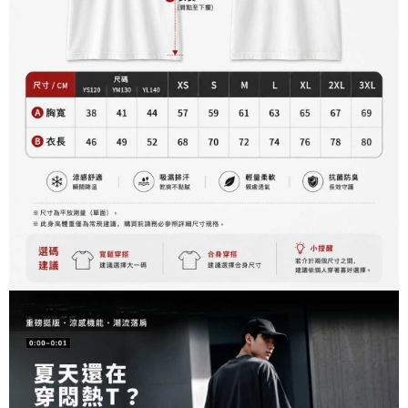
資料（包含姓名、電話或地址）提供予台灣大哥大進項蒐集、處理及利用，
是否繳費成功／繳費後需取消欲退款等相關疑問，請聯繫「AFTEE先享後付
每筆NT$60，滿NT$899(含以上)免運費
由本公司與您本人進行分期帳單所需資料之確認、核對及更正。
客戶支援中心」
https://netprotections.freshdesk.com/support/home
3.完整用戶服務條款，請詳閱以下連結：
https://oppay.tw/userRule
宅配
【注意事項】
１．透過由恩沛科技股份有限公司提供之「AFTEE先享後付」服務完成之交
每筆NT$65，滿NT$899(含以上)免運費
易，需依本服務之必要範圍內提供個人資料，並將交易相關給付款項請求債
權轉讓予恩沛科技股份有限公司。
２．關於個人資料處理事宜，請瀏覽以下網址：
https://aftee.tw/terms/#terms3
３．未成年的使用者請事先徵得法定代理人或監護人之同意方可使用
「AFTEE先享後付」，若未經同意申辦者引起之損失，本公司不負相關責
任。
４．使用「AFTEE先享後付」時，將依據個別帳號之用戶狀況，依本公司即
時審查核予不同之上限額度；若仍有額度不足之情形，本公司將視審查結果
請求用戶進行身份認證。
５．嚴禁一人註冊多個帳號或使用他人資訊註冊。若發現惡意使用之情形，
恩沛科技股份有限公司將有權停止該用戶之使用額度並採取法律行動。