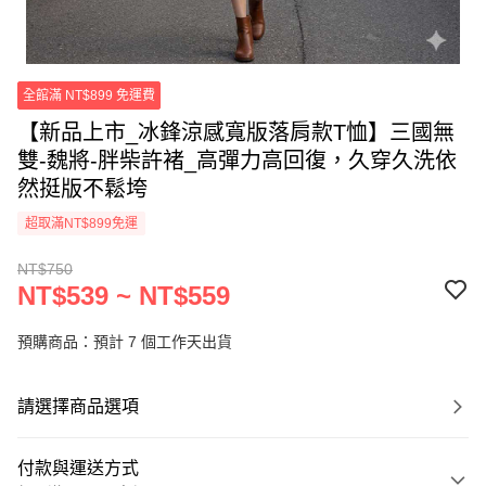
全館滿 NT$899 免運費
【新品上市_冰鋒涼感寬版落肩款T恤】三國無
雙-魏將-胖柴許褚_高彈力高回復，久穿久洗依
然挺版不鬆垮
超取滿NT$899免運
NT$750
NT$539 ~ NT$559
預購商品：預計 7 個工作天出貨
請選擇商品選項
付款與運送方式