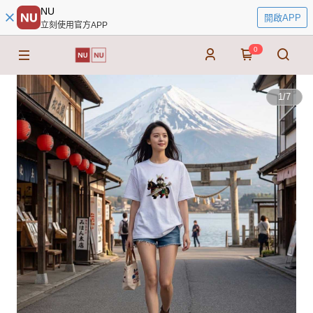
NU
開啟APP
立刻使用官方APP
0
1
/
7