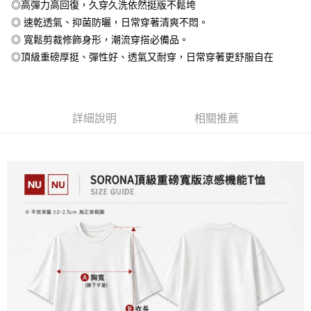
◎高彈力高回復，久穿久洗依然挺版不鬆垮
全盈+PAY
◎ 速乾透氣、抑菌防曬，日常穿著清爽不悶。
大哥付你分期
◎ 寬鬆剪裁修飾身形，潮流穿搭必備品。
相關說明
◎頂級重磅厚挺、彈性好、透氣又耐穿，日常穿著更舒服自在
【大哥付你分期使用說明】
AFTEE先享後付
1.本服務由台灣大哥大提供，台灣大哥大用戶可立即使用無須另外申請。
2.付款方式選擇「大哥付你分期」，訂單成立後會自動跳轉到大哥付的交易
相關說明
流程，驗證手機門號後，選擇欲分期的期數、繳款截止日，確認付款後即完
【關於「AFTEE先享後付」】
成交易。
詳細說明
相關推薦
ATM付款
AFTEE先享後付是「在收到商品之後才付款」的支付方式。 讓您購物簡單
3.實際核准額度、可分期數及費用金額請依後續交易確認頁面所載為準。
便利好安心！
4.訂單成立30分鐘內，如未前往確認交易或遇審核未通過，訂單將自動取
１．簡單：不需註冊會員、不需綁卡、不需儲值。
運送方式
消。如遇「轉專審核」未通過狀況，表示未達大哥付你分期系統評分，恕無
２．便利：只要手機號碼，簡訊認證，即可結帳。
法說明評估內容。
３．安心：先確認商品／服務後，再付款。
全家付款取貨
【繳款方式說明】
1.分期款項不併入電信帳單，「大哥付你分期」於每月結算日後寄送繳費提
每筆NT$65，滿NT$899(含以上)免運費
【「AFTEE先享後付」結帳流程】
醒簡訊。
１．於結帳方式選擇「AFTEE先享後付」後，將跳轉至「AFTEE先享後付」
2.透過簡訊連結打開帳單後，可選擇「超商條碼／台灣大直營門市／銀行轉
付款後全家取貨
結帳頁面，進行簡訊認證並確認金額後，即可完成結帳。
帳／街口支付／iPASS MONEY」等通路繳費。
２．訂單成立數日內，您將收到繳費通知簡訊。
每筆NT$60，滿NT$899(含以上)免運費
３．收到繳費通知簡訊後14天內，點擊此簡訊中的連結，可透過四大超商／
【注意事項】
ATM／網路銀行／等多元方式進行付款，方視為交易完成。
7-11付款取貨
1.本服務係由「台灣大哥大股份有限公司」（以下簡稱本公司）所提供，讓
※ 請注意：結帳手續完成當下不需立刻繳費，但若您需要取消訂單，請聯絡
用戶於交易時，得透過本服務購買商品或服務，並由商店將買賣／分期付款
每筆NT$65，滿NT$899(含以上)免運費
購買商品的店家。未經商家同意取消之訂單仍視為有效，需透過AFTEE先享
買賣價金債權讓與本公司後，依約使用本公司帳單繳交帳款。
後付繳納相關費用。
2.基於同意付款使用「大哥付你分期」之契約關係目的，商店將以您的個人
付款後7-11取貨
※ 交易是否成功請以「AFTEE先享後付 」之結帳頁面顯示為準，若有關於