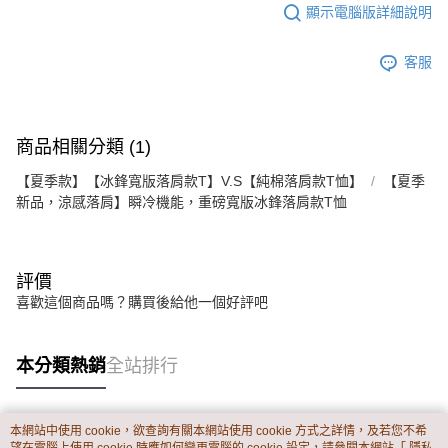
顯示電腦版詳細說明
客服
商品相關分類 (1)
【夏季款】【冰鋒寬版落肩款T】V.S【純棉落肩款T恤】
【夏季
新品，涼感落肩】瞬冷機能，重磅寬版冰鋒落肩款T恤
評價
喜歡這個商品嗎？購買後給他一個好評吧
本分類熱銷
全站排行
本網站中使用 cookie，欲查詢有關本網站使用 cookie 方式之詳情，及若您不希
熱門標籤