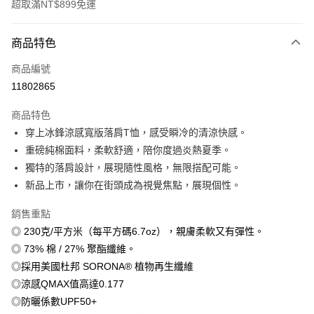
超取滿NT$899免運
付款方式
商品特色
信用卡一次付款
商品編號
信用卡分期付款
11802865
3 期 0 利率 每期
NT$179
21家銀行
商品特色
6 期 0 利率 每期
NT$89
21家銀行
合作金庫商業銀行
第一商業銀行
穿上冰鋒涼感寬版落肩T恤，感受瞬冷的清涼快感。
華南商業銀行
彰化商業銀行
12 期 0 利率 每期
NT$44
21家銀行
合作金庫商業銀行
第一商業銀行
重磅純棉面料，柔軟舒適，陪你度過炎熱夏季。
上海商業儲蓄銀行
台北富邦商業銀行
華南商業銀行
彰化商業銀行
合作金庫商業銀行
第一商業銀行
超商取貨付款
國泰世華商業銀行
兆豐國際商業銀行
獨特的落肩設計，展現隨性風格，無限搭配可能。
上海商業儲蓄銀行
台北富邦商業銀行
華南商業銀行
彰化商業銀行
臺灣中小企業銀行
台中商業銀行
新品上市，讓你在街頭成為視覺焦點，展現個性。
國泰世華商業銀行
兆豐國際商業銀行
LINE Pay
上海商業儲蓄銀行
台北富邦商業銀行
匯豐（台灣）商業銀行
華泰商業銀行
臺灣中小企業銀行
台中商業銀行
國泰世華商業銀行
兆豐國際商業銀行
聯邦商業銀行
遠東國際商業銀行
銷售重點
匯豐（台灣）商業銀行
華泰商業銀行
Apple Pay
臺灣中小企業銀行
台中商業銀行
元大商業銀行
永豐商業銀行
◎ 230克/平方米（每平方碼6.7oz），親膚柔軟又有彈性。
聯邦商業銀行
遠東國際商業銀行
匯豐（台灣）商業銀行
華泰商業銀行
玉山商業銀行
星展（台灣）商業銀行
街口支付
元大商業銀行
永豐商業銀行
◎ 73% 棉 / 27% 聚酯纖維。
聯邦商業銀行
遠東國際商業銀行
台新國際商業銀行
中國信託商業銀行
玉山商業銀行
星展（台灣）商業銀行
◎採用美國杜邦 SORONA® 植物再生纖維
元大商業銀行
永豐商業銀行
台灣樂天信用卡公司
悠遊付
台新國際商業銀行
中國信託商業銀行
玉山商業銀行
星展（台灣）商業銀行
◎涼感QMAX值高達0.177
台灣樂天信用卡公司
台新國際商業銀行
中國信託商業銀行
Google Pay
◎防曬係數UPF50+
台灣樂天信用卡公司