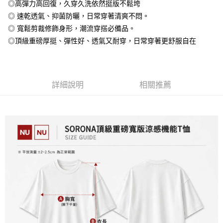
◎高彈力高回復，久穿久洗依然挺版不鬆垮
全盈+PAY
◎ 速乾透氣、抑菌防曬，日常穿著清爽不悶。
大哥付你分期
◎ 寬鬆剪裁修飾身形，潮流穿搭必備品。
相關說明
◎頂級重磅厚挺、彈性好、透氣又耐穿，日常穿著更舒服自在
【大哥付你分期使用說明】
AFTEE先享後付
1.本服務由台灣大哥大提供，台灣大哥大用戶可立即使用無須另外申請。
2.付款方式選擇「大哥付你分期」，訂單成立後會自動跳轉到大哥付的交易
相關說明
流程，驗證手機門號後，選擇欲分期的期數、繳款截止日，確認付款後即完
【關於「AFTEE先享後付」】
成交易。
詳細說明
相關推薦
ATM付款
AFTEE先享後付是「在收到商品之後才付款」的支付方式。 讓您購物簡單
3.實際核准額度、可分期數及費用金額請依後續交易確認頁面所載為準。
便利好安心！
4.訂單成立30分鐘內，如未前往確認交易或遇審核未通過，訂單將自動取
１．簡單：不需註冊會員、不需綁卡、不需儲值。
運送方式
消。如遇「轉專審核」未通過狀況，表示未達大哥付你分期系統評分，恕無
２．便利：只要手機號碼，簡訊認證，即可結帳。
法說明評估內容。
３．安心：先確認商品／服務後，再付款。
全家付款取貨
【繳款方式說明】
1.分期款項不併入電信帳單，「大哥付你分期」於每月結算日後寄送繳費提
每筆NT$65，滿NT$899(含以上)免運費
【「AFTEE先享後付」結帳流程】
醒簡訊。
１．於結帳方式選擇「AFTEE先享後付」後，將跳轉至「AFTEE先享後付」
2.透過簡訊連結打開帳單後，可選擇「超商條碼／台灣大直營門市／銀行轉
付款後全家取貨
結帳頁面，進行簡訊認證並確認金額後，即可完成結帳。
帳／街口支付／iPASS MONEY」等通路繳費。
２．訂單成立數日內，您將收到繳費通知簡訊。
每筆NT$60，滿NT$899(含以上)免運費
３．收到繳費通知簡訊後14天內，點擊此簡訊中的連結，可透過四大超商／
【注意事項】
ATM／網路銀行／等多元方式進行付款，方視為交易完成。
7-11付款取貨
1.本服務係由「台灣大哥大股份有限公司」（以下簡稱本公司）所提供，讓
※ 請注意：結帳手續完成當下不需立刻繳費，但若您需要取消訂單，請聯絡
用戶於交易時，得透過本服務購買商品或服務，並由商店將買賣／分期付款
每筆NT$65，滿NT$899(含以上)免運費
購買商品的店家。未經商家同意取消之訂單仍視為有效，需透過AFTEE先享
買賣價金債權讓與本公司後，依約使用本公司帳單繳交帳款。
後付繳納相關費用。
2.基於同意付款使用「大哥付你分期」之契約關係目的，商店將以您的個人
付款後7-11取貨
※ 交易是否成功請以「AFTEE先享後付 」之結帳頁面顯示為準，若有關於