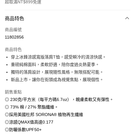
超取滿NT$899免運
付款方式
商品特色
信用卡一次付款
商品編號
信用卡分期付款
11802856
3 期 0 利率 每期
NT$179
21家銀行
商品特色
6 期 0 利率 每期
NT$89
21家銀行
合作金庫商業銀行
第一商業銀行
穿上冰鋒涼感寬版落肩T恤，感受瞬冷的清涼快感。
華南商業銀行
彰化商業銀行
12 期 0 利率 每期
NT$44
21家銀行
合作金庫商業銀行
第一商業銀行
重磅純棉面料，柔軟舒適，陪你度過炎熱夏季。
上海商業儲蓄銀行
台北富邦商業銀行
華南商業銀行
彰化商業銀行
合作金庫商業銀行
第一商業銀行
超商取貨付款
國泰世華商業銀行
兆豐國際商業銀行
獨特的落肩設計，展現隨性風格，無限搭配可能。
上海商業儲蓄銀行
台北富邦商業銀行
華南商業銀行
彰化商業銀行
臺灣中小企業銀行
台中商業銀行
新品上市，讓你在街頭成為視覺焦點，展現個性。
國泰世華商業銀行
兆豐國際商業銀行
LINE Pay
上海商業儲蓄銀行
台北富邦商業銀行
匯豐（台灣）商業銀行
華泰商業銀行
臺灣中小企業銀行
台中商業銀行
國泰世華商業銀行
兆豐國際商業銀行
聯邦商業銀行
遠東國際商業銀行
銷售重點
匯豐（台灣）商業銀行
華泰商業銀行
Apple Pay
臺灣中小企業銀行
台中商業銀行
元大商業銀行
永豐商業銀行
◎ 230克/平方米（每平方碼6.7oz），親膚柔軟又有彈性。
聯邦商業銀行
遠東國際商業銀行
匯豐（台灣）商業銀行
華泰商業銀行
玉山商業銀行
星展（台灣）商業銀行
街口支付
元大商業銀行
永豐商業銀行
◎ 73% 棉 / 27% 聚酯纖維。
聯邦商業銀行
遠東國際商業銀行
台新國際商業銀行
中國信託商業銀行
玉山商業銀行
星展（台灣）商業銀行
◎採用美國杜邦 SORONA® 植物再生纖維
元大商業銀行
永豐商業銀行
台灣樂天信用卡公司
悠遊付
台新國際商業銀行
中國信託商業銀行
玉山商業銀行
星展（台灣）商業銀行
◎涼感QMAX值高達0.177
台灣樂天信用卡公司
台新國際商業銀行
中國信託商業銀行
Google Pay
◎防曬係數UPF50+
台灣樂天信用卡公司