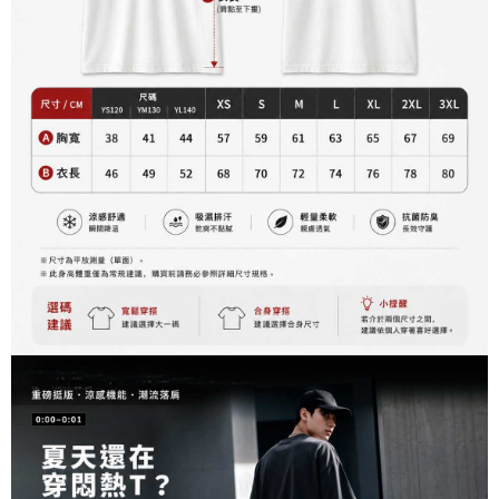
資料（包含姓名、電話或地址）提供予台灣大哥大進項蒐集、處理及利用，
是否繳費成功／繳費後需取消欲退款等相關疑問，請聯繫「AFTEE先享後付
每筆NT$60，滿NT$899(含以上)免運費
由本公司與您本人進行分期帳單所需資料之確認、核對及更正。
客戶支援中心」
https://netprotections.freshdesk.com/support/home
3.完整用戶服務條款，請詳閱以下連結：
https://oppay.tw/userRule
宅配
【注意事項】
１．透過由恩沛科技股份有限公司提供之「AFTEE先享後付」服務完成之交
每筆NT$65，滿NT$899(含以上)免運費
易，需依本服務之必要範圍內提供個人資料，並將交易相關給付款項請求債
權轉讓予恩沛科技股份有限公司。
２．關於個人資料處理事宜，請瀏覽以下網址：
https://aftee.tw/terms/#terms3
３．未成年的使用者請事先徵得法定代理人或監護人之同意方可使用
「AFTEE先享後付」，若未經同意申辦者引起之損失，本公司不負相關責
任。
４．使用「AFTEE先享後付」時，將依據個別帳號之用戶狀況，依本公司即
時審查核予不同之上限額度；若仍有額度不足之情形，本公司將視審查結果
請求用戶進行身份認證。
５．嚴禁一人註冊多個帳號或使用他人資訊註冊。若發現惡意使用之情形，
恩沛科技股份有限公司將有權停止該用戶之使用額度並採取法律行動。