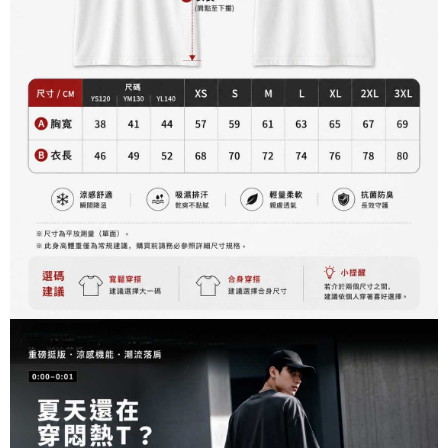
とに計算されます。AFTEEで注文すると、商品を受け取るまで支払い期限
配送毎にNT$60、NT$899以上で送料無料
【注意事項】
を延長できますが、商品を期限内に受け取れない場合があります（例：予
1. 本サービスは「台湾大哥大株式会社」（以下「当社」といいます）によ
約商品や商品到着日が比較的遅い商品）。そのため、商品到着の有無に関
宅配
って提供され、ユーザーが取引時に本サービスを通じて商品やサービスを
わらず、AFTEEで指定された期限内にお支払いください。
購入できるようにし、店舗が売買／分割払い売買の債権を当社に譲渡した
配送毎にNT$65、NT$899以上で送料無料
後、契約に基づいて当社の請求書で帳款を支払うことになります。
二、支払い限度額
2. 「OP Pay Later」を利用する契約関係の目的から、店舗はあなたの個人
1.初回 AFTEEを ご利用の際に、認証結果及び当社の審査の結果に基づ
情報（名前、電話または住所を含む）を台湾大哥大に提供し、収集、処理
き、限度額が設定されます。
および利用するために、当社があなた本人と分割請求書に必要な情報の確
2.決済金額は最低NT$20です。
認、照合および修正を行います。
3.現在、台湾の会員のみご利用いただけます。
3. 完全なユーザーサービス規約については、以下のリンクを参照してくだ
さい：
https://oppay.tw/userRule
三、利用規約「AFTEE代金後払い」（以下当サービスという）はネットプ
ロテクションズ（以下 AFTEE という）が提供し、AFTEEが代金を徴収し
ます。当サービスご利用の際に提供しなければならない個人情報（注文者
の氏名、電話番号、受取人の氏名、電話番号、受取人住所を含むがこれに
限らない）は、AFTEEに渡され当サービスで必要な範囲内で利用されま
す。AFTEEの個人情報の収集、処理、利用について、詳細はAFTEE公式ホ
ームページの『個人情報の収集、処理及び利用に関する声明』をご参照く
ださい（
https://aftee.tw/privacypolicy/
）。
AFTEEの初回ご利用の際に、審査を通過すれば、最高額がNT$10,000にな
ります。支払い期限を過ぎた場合、その金額に基づいて年利20%の遅延滞
納金が加算されます。未成年の利用者は、事前に法定代理人または後見人
の同意を得ればAFTEEをご利用いただけます。