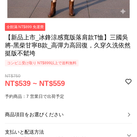
全館滿 NT$899 免運費
【新品上市_冰鋒涼感寬版落肩款T恤】三國吳
將-黑柴甘寧B款_高彈力高回復，久穿久洗依然
挺版不鬆垮
コンビニ受け取り NT$899以上で送料無料
NT$750
NT$539 ~ NT$559
予約商品：7 営業日で出荷予定
商品項目をお選びください
支払いと配送方法