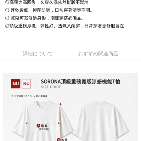
◎高彈力高回復，久穿久洗依然挺版不鬆垮
Plus Pay
◎ 速乾透氣、抑菌防曬，日常穿著清爽不悶。
OP Pay Later
◎ 寬鬆剪裁修飾身形，潮流穿搭必備品。
説明
◎頂級重磅厚挺、彈性好、透氣又耐穿，日常穿著更舒服自在
【OP Pay Later 使用説明】
AFTEE代金後払い
1. 本サービスは台湾大哥大によって提供され、台湾大哥大のユーザーは追
加の申請なしで即時に利用可能です。
説明
2. 支払い方法で「OP Pay Later」を選択すると、注文が成立した後に自動
一、 AFTEE代金後払いについて
的に OP Pay Later の取引プロセスに移行し、携帯番号を確認後、分割払
詳細について
おすすめ関連商品
ATM払い
1.お支払い方法でAFTEE代金後払いを選択すると、携帯電話認証ウィンド
いの回数や支払い期限を選択し、支払いを確認すると取引が完了します。
ウが表示されます。
3. 実際の承認額、分割回数および費用については、後続の取引確認ページ
2.SMSで認証してお支払い手続を進めてください。
配送方法
を基準とします。
3.注文するときのお支払いは不要です。商品はご指定の住所に配送されま
4. 注文成立後30分以内に確認取引を行わない場合や審査が通過しない場
す。
全家付款取貨
合、注文は自動的にキャンセルされます。「転専審査」に未通過の状況が
4.ご注文が完了すると、携帯に支払い通知のSMSが届きます。アプリ会員
発生した場合は、システムの評価基準に達していないことを意味し、評価
配送毎にNT$65、NT$899以上で送料無料
の場合は、AFTEE アプリプッシュ通知が届きます。
内容についての説明はいたしかねます。
5.商品受け取り時のお支払いは不要です。商品を確かめてから、SMSまた
付款後全家取貨
はアプリの通知に従って、4大コンビニ、またはATM/オンラインバンキン
グでお支払いください。
配送毎にNT$60、NT$899以上で送料無料
【支払い方法の説明】
1. 分割払いの金額は電信請求書に統合されず、「OP Pay Later」は毎月の
代金納付期限は最短で 14 日以内ですので、ご注意ください。AFTEE アプ
7-11付款取貨
締め日後に支払いリマインダーのSMSを送信します。
リをダウンロードして AFTEE 会員になるとお支払い期限を最長 45 日以内
2. SMSのリンクを通じて請求書を開いた後、「コンビニバーコード／台湾
配送毎にNT$65、NT$899以上で送料無料
まで延長できます。
大直営店舗／銀行振込／街口支払い／iPASS MONEY」などのチャネルで
支払いを選択できます。
付款後7-11取貨
お支払期限は、ショップが請求した期日と、AFTEEで延長できる日数をも