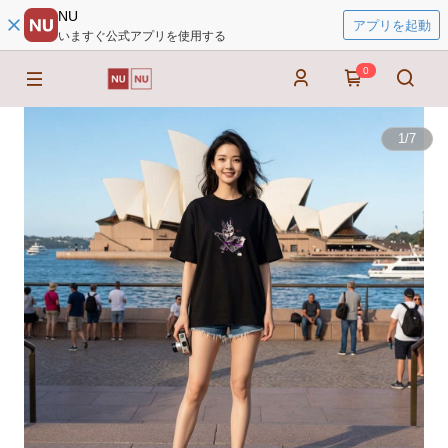
NU
アプリを起動
いますぐ公式アプリを使用する
0
1
/
7