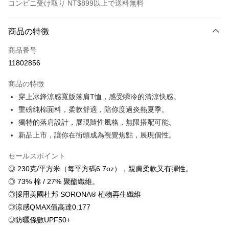
コンビニ受け取り NT$899以上で送料無料
お支払い方法
商品の特徴
クレジットカード1回払い
商品番号
クレジットカード分割払い
11802856
3回払い、金利0、毎回
NT$179
21行の銀行
商品の特徴
6回払い、金利0、毎回
NT$89
21行の銀行
合作金庫商業銀行
第一商業銀行
穿上冰鋒涼感寬版落肩T恤，感受瞬冷的清涼快感。
華南商業銀行
彰化商業銀行
12回払い、金利0、毎回
NT$44
21行の銀行
合作金庫商業銀行
第一商業銀行
重磅純棉面料，柔軟舒適，陪你度過炎熱夏季。
上海商業儲蓄銀行
台北富邦商業銀行
華南商業銀行
彰化商業銀行
合作金庫商業銀行
第一商業銀行
コンビニ店頭代金引換
国泰世華商業銀行
兆豐國際商業銀行
獨特的落肩設計，展現隨性風格，無限搭配可能。
上海商業儲蓄銀行
台北富邦商業銀行
華南商業銀行
彰化商業銀行
台湾中小企業銀行
台中商業銀行
新品上市，讓你在街頭成為視覺焦點，展現個性。
国泰世華商業銀行
兆豐國際商業銀行
LINE Pay
上海商業儲蓄銀行
台北富邦商業銀行
HSBC(台湾)商業銀行
華泰商業銀行
台湾中小企業銀行
台中商業銀行
国泰世華商業銀行
兆豐國際商業銀行
聯邦商業銀行
遠東国際商業銀行
セールスポイント
HSBC(台湾)商業銀行
華泰商業銀行
Apple Pay
台湾中小企業銀行
台中商業銀行
元大商業銀行
永豐商業銀行
聯邦商業銀行
遠東国際商業銀行
◎ 230克/平方米（每平方碼6.7oz），親膚柔軟又有彈性。
HSBC(台湾)商業銀行
華泰商業銀行
玉山商業銀行
星展(台湾)商業銀行
JKOPAY
元大商業銀行
永豐商業銀行
◎ 73% 棉 / 27% 聚酯纖維。
聯邦商業銀行
遠東国際商業銀行
台新國際商業銀行
中国信託商業銀行
玉山商業銀行
星展(台湾)商業銀行
元大商業銀行
永豐商業銀行
◎採用美國杜邦 SORONA® 植物再生纖維
台湾楽天クレジットカード会社
Easy Wallet
台新國際商業銀行
中国信託商業銀行
玉山商業銀行
星展(台湾)商業銀行
◎涼感QMAX值高達0.177
台湾楽天クレジットカード会社
台新國際商業銀行
中国信託商業銀行
Google Pay
◎防曬係數UPF50+
台湾楽天クレジットカード会社