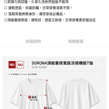
◎高彈力高回復，久穿久洗依然挺版不鬆垮
全盈+PAY
◎ 速乾透氣、抑菌防曬，日常穿著清爽不悶。
大哥付你分期
◎ 寬鬆剪裁修飾身形，潮流穿搭必備品。
相關說明
◎頂級重磅厚挺、彈性好、透氣又耐穿，日常穿著更舒服自在
【大哥付你分期使用說明】
AFTEE先享後付
1.本服務由台灣大哥大提供，台灣大哥大用戶可立即使用無須另外申請。
2.付款方式選擇「大哥付你分期」，訂單成立後會自動跳轉到大哥付的交易
相關說明
流程，驗證手機門號後，選擇欲分期的期數、繳款截止日，確認付款後即完
【關於「AFTEE先享後付」】
成交易。
詳細說明
相關推薦
ATM付款
AFTEE先享後付是「在收到商品之後才付款」的支付方式。 讓您購物簡單
3.實際核准額度、可分期數及費用金額請依後續交易確認頁面所載為準。
便利好安心！
4.訂單成立30分鐘內，如未前往確認交易或遇審核未通過，訂單將自動取
１．簡單：不需註冊會員、不需綁卡、不需儲值。
運送方式
消。如遇「轉專審核」未通過狀況，表示未達大哥付你分期系統評分，恕無
２．便利：只要手機號碼，簡訊認證，即可結帳。
法說明評估內容。
３．安心：先確認商品／服務後，再付款。
全家付款取貨
【繳款方式說明】
1.分期款項不併入電信帳單，「大哥付你分期」於每月結算日後寄送繳費提
每筆NT$65，滿NT$899(含以上)免運費
【「AFTEE先享後付」結帳流程】
醒簡訊。
１．於結帳方式選擇「AFTEE先享後付」後，將跳轉至「AFTEE先享後付」
2.透過簡訊連結打開帳單後，可選擇「超商條碼／台灣大直營門市／銀行轉
付款後全家取貨
結帳頁面，進行簡訊認證並確認金額後，即可完成結帳。
帳／街口支付／iPASS MONEY」等通路繳費。
２．訂單成立數日內，您將收到繳費通知簡訊。
每筆NT$60，滿NT$899(含以上)免運費
３．收到繳費通知簡訊後14天內，點擊此簡訊中的連結，可透過四大超商／
【注意事項】
ATM／網路銀行／等多元方式進行付款，方視為交易完成。
7-11付款取貨
1.本服務係由「台灣大哥大股份有限公司」（以下簡稱本公司）所提供，讓
※ 請注意：結帳手續完成當下不需立刻繳費，但若您需要取消訂單，請聯絡
用戶於交易時，得透過本服務購買商品或服務，並由商店將買賣／分期付款
每筆NT$65，滿NT$899(含以上)免運費
購買商品的店家。未經商家同意取消之訂單仍視為有效，需透過AFTEE先享
買賣價金債權讓與本公司後，依約使用本公司帳單繳交帳款。
後付繳納相關費用。
2.基於同意付款使用「大哥付你分期」之契約關係目的，商店將以您的個人
付款後7-11取貨
※ 交易是否成功請以「AFTEE先享後付 」之結帳頁面顯示為準，若有關於