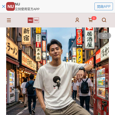
NU
開啟APP
立刻使用官方APP
0
1
/
7