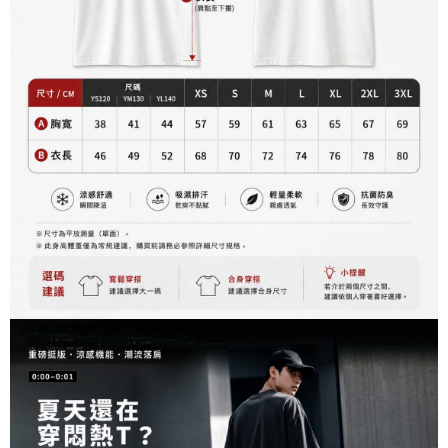
資料（包含姓名、電話或地址）提供予台灣大哥大進項蒐集、處理及利用，
是否繳費成功／繳費後需取消欲退款等相關疑問，請聯繫「AFTEE先享後付
每筆NT$60，滿NT$899(含以上)免運費
由本公司與您本人進行分期帳單所需資料之確認、核對及更正。
客戶支援中心」
https://netprotections.freshdesk.com/support/home
3.完整用戶服務條款，請詳閱以下連結：
https://oppay.tw/userRule
宅配
【注意事項】
１．透過由恩沛科技股份有限公司提供之「AFTEE先享後付」服務完成之交
每筆NT$65，滿NT$899(含以上)免運費
易，需依本服務之必要範圍內提供個人資料，並將交易相關給付款項請求債
權轉讓予恩沛科技股份有限公司。
２．關於個人資料處理事宜，請瀏覽以下網址：
https://aftee.tw/terms/#terms3
３．未成年的使用者請事先徵得法定代理人或監護人之同意方可使用
「AFTEE先享後付」，若未經同意申辦者引起之損失，本公司不負相關責
任。
４．使用「AFTEE先享後付」時，將依據個別帳號之用戶狀況，依本公司即
時審查核予不同之上限額度；若仍有額度不足之情形，本公司將視審查結果
請求用戶進行身份認證。
５．嚴禁一人註冊多個帳號或使用他人資訊註冊。若發現惡意使用之情形，
恩沛科技股份有限公司將有權停止該用戶之使用額度並採取法律行動。