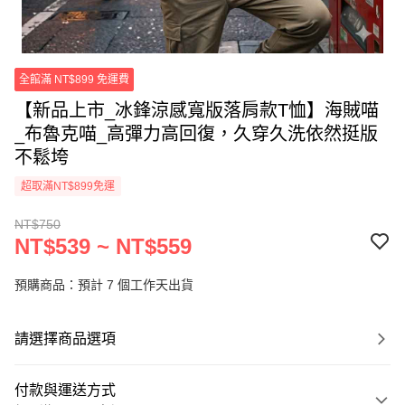
全館滿 NT$899 免運費
【新品上市_冰鋒涼感寬版落肩款T恤】海賊喵
_布魯克喵_高彈力高回復，久穿久洗依然挺版
不鬆垮
超取滿NT$899免運
NT$750
NT$539 ~ NT$559
預購商品：預計 7 個工作天出貨
請選擇商品選項
付款與運送方式