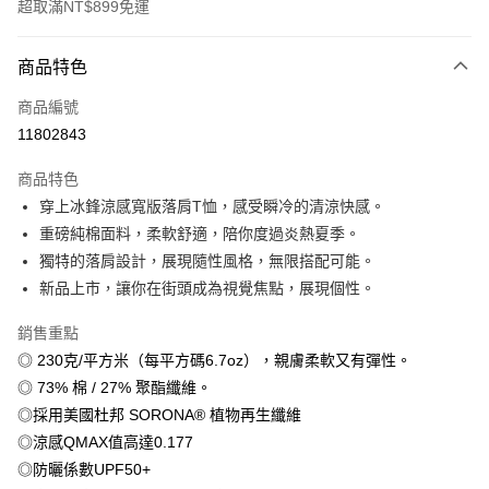
超取滿NT$899免運
付款方式
商品特色
信用卡一次付款
商品編號
信用卡分期付款
11802843
3 期 0 利率 每期
NT$179
21家銀行
商品特色
6 期 0 利率 每期
NT$89
21家銀行
合作金庫商業銀行
第一商業銀行
穿上冰鋒涼感寬版落肩T恤，感受瞬冷的清涼快感。
華南商業銀行
彰化商業銀行
12 期 0 利率 每期
NT$44
21家銀行
合作金庫商業銀行
第一商業銀行
重磅純棉面料，柔軟舒適，陪你度過炎熱夏季。
上海商業儲蓄銀行
台北富邦商業銀行
華南商業銀行
彰化商業銀行
合作金庫商業銀行
第一商業銀行
超商取貨付款
國泰世華商業銀行
兆豐國際商業銀行
獨特的落肩設計，展現隨性風格，無限搭配可能。
上海商業儲蓄銀行
台北富邦商業銀行
華南商業銀行
彰化商業銀行
臺灣中小企業銀行
台中商業銀行
新品上市，讓你在街頭成為視覺焦點，展現個性。
國泰世華商業銀行
兆豐國際商業銀行
LINE Pay
上海商業儲蓄銀行
台北富邦商業銀行
匯豐（台灣）商業銀行
華泰商業銀行
臺灣中小企業銀行
台中商業銀行
國泰世華商業銀行
兆豐國際商業銀行
聯邦商業銀行
遠東國際商業銀行
銷售重點
匯豐（台灣）商業銀行
華泰商業銀行
Apple Pay
臺灣中小企業銀行
台中商業銀行
元大商業銀行
永豐商業銀行
◎ 230克/平方米（每平方碼6.7oz），親膚柔軟又有彈性。
聯邦商業銀行
遠東國際商業銀行
匯豐（台灣）商業銀行
華泰商業銀行
玉山商業銀行
星展（台灣）商業銀行
街口支付
元大商業銀行
永豐商業銀行
◎ 73% 棉 / 27% 聚酯纖維。
聯邦商業銀行
遠東國際商業銀行
台新國際商業銀行
中國信託商業銀行
玉山商業銀行
星展（台灣）商業銀行
◎採用美國杜邦 SORONA® 植物再生纖維
元大商業銀行
永豐商業銀行
台灣樂天信用卡公司
悠遊付
台新國際商業銀行
中國信託商業銀行
玉山商業銀行
星展（台灣）商業銀行
◎涼感QMAX值高達0.177
台灣樂天信用卡公司
台新國際商業銀行
中國信託商業銀行
Google Pay
◎防曬係數UPF50+
台灣樂天信用卡公司