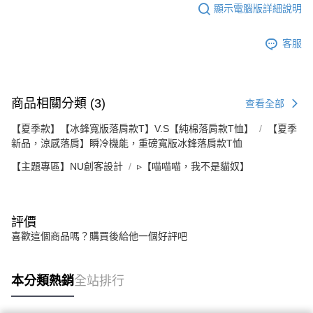
顯示電腦版詳細說明
客服
商品相關分類 (3)
查看全部
【夏季款】【冰鋒寬版落肩款T】V.S【純棉落肩款T恤】
【夏季
新品，涼感落肩】瞬冷機能，重磅寬版冰鋒落肩款T恤
【主題專區】NU創客設計
▹【喵喵喵，我不是貓奴】
評價
喜歡這個商品嗎？購買後給他一個好評吧
本分類熱銷
全站排行