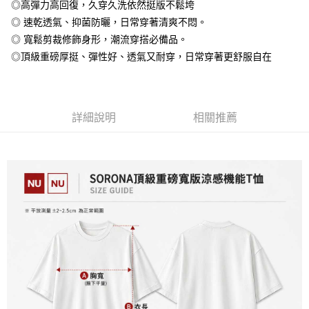
◎高彈力高回復，久穿久洗依然挺版不鬆垮
全盈+PAY
◎ 速乾透氣、抑菌防曬，日常穿著清爽不悶。
大哥付你分期
◎ 寬鬆剪裁修飾身形，潮流穿搭必備品。
相關說明
◎頂級重磅厚挺、彈性好、透氣又耐穿，日常穿著更舒服自在
【大哥付你分期使用說明】
AFTEE先享後付
1.本服務由台灣大哥大提供，台灣大哥大用戶可立即使用無須另外申請。
2.付款方式選擇「大哥付你分期」，訂單成立後會自動跳轉到大哥付的交易
相關說明
流程，驗證手機門號後，選擇欲分期的期數、繳款截止日，確認付款後即完
【關於「AFTEE先享後付」】
成交易。
詳細說明
相關推薦
ATM付款
AFTEE先享後付是「在收到商品之後才付款」的支付方式。 讓您購物簡單
3.實際核准額度、可分期數及費用金額請依後續交易確認頁面所載為準。
便利好安心！
4.訂單成立30分鐘內，如未前往確認交易或遇審核未通過，訂單將自動取
１．簡單：不需註冊會員、不需綁卡、不需儲值。
運送方式
消。如遇「轉專審核」未通過狀況，表示未達大哥付你分期系統評分，恕無
２．便利：只要手機號碼，簡訊認證，即可結帳。
法說明評估內容。
３．安心：先確認商品／服務後，再付款。
全家付款取貨
【繳款方式說明】
1.分期款項不併入電信帳單，「大哥付你分期」於每月結算日後寄送繳費提
每筆NT$65，滿NT$899(含以上)免運費
【「AFTEE先享後付」結帳流程】
醒簡訊。
１．於結帳方式選擇「AFTEE先享後付」後，將跳轉至「AFTEE先享後付」
2.透過簡訊連結打開帳單後，可選擇「超商條碼／台灣大直營門市／銀行轉
付款後全家取貨
結帳頁面，進行簡訊認證並確認金額後，即可完成結帳。
帳／街口支付／iPASS MONEY」等通路繳費。
２．訂單成立數日內，您將收到繳費通知簡訊。
每筆NT$60，滿NT$899(含以上)免運費
３．收到繳費通知簡訊後14天內，點擊此簡訊中的連結，可透過四大超商／
【注意事項】
ATM／網路銀行／等多元方式進行付款，方視為交易完成。
7-11付款取貨
1.本服務係由「台灣大哥大股份有限公司」（以下簡稱本公司）所提供，讓
※ 請注意：結帳手續完成當下不需立刻繳費，但若您需要取消訂單，請聯絡
用戶於交易時，得透過本服務購買商品或服務，並由商店將買賣／分期付款
每筆NT$65，滿NT$899(含以上)免運費
購買商品的店家。未經商家同意取消之訂單仍視為有效，需透過AFTEE先享
買賣價金債權讓與本公司後，依約使用本公司帳單繳交帳款。
後付繳納相關費用。
2.基於同意付款使用「大哥付你分期」之契約關係目的，商店將以您的個人
付款後7-11取貨
※ 交易是否成功請以「AFTEE先享後付 」之結帳頁面顯示為準，若有關於