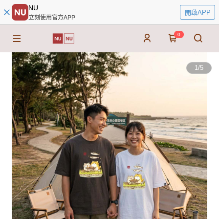
NU
開啟APP
立刻使用官方APP
0
1
/
5