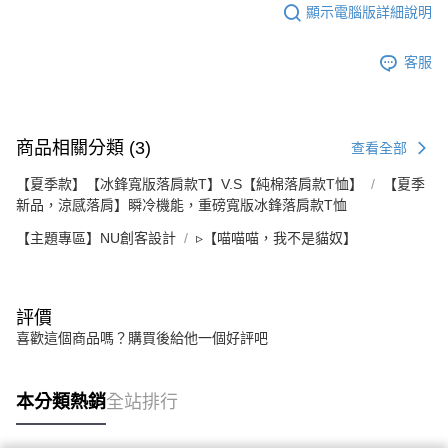
顯示電腦版詳細說明
客服
商品相關分類 (3)
查看全部
【夏季款】【冰鋒寬版落肩款T】V.S【純棉落肩款T恤】
【夏季
新品，涼感落肩】瞬冷機能，重磅寬版冰鋒落肩款T恤
【主題專區】NU創客設計
▹【喵喵喵，我不是貓奴】
評價
喜歡這個商品嗎？購買後給他一個好評吧
本分類熱銷
全站排行