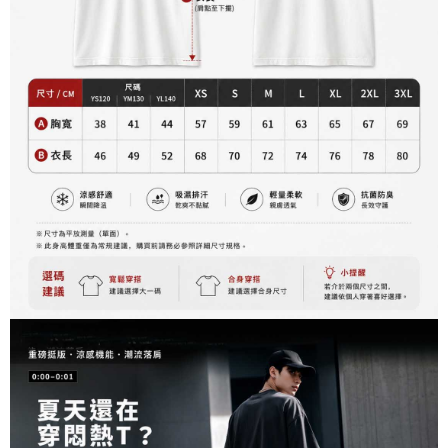
資料（包含姓名、電話或地址）提供予台灣大哥大進項蒐集、處理及利用，
是否繳費成功／繳費後需取消欲退款等相關疑問，請聯繫「AFTEE先享後付
每筆NT$60，滿NT$899(含以上)免運費
由本公司與您本人進行分期帳單所需資料之確認、核對及更正。
客戶支援中心」
https://netprotections.freshdesk.com/support/home
3.完整用戶服務條款，請詳閱以下連結：
https://oppay.tw/userRule
宅配
【注意事項】
１．透過由恩沛科技股份有限公司提供之「AFTEE先享後付」服務完成之交
每筆NT$65，滿NT$899(含以上)免運費
易，需依本服務之必要範圍內提供個人資料，並將交易相關給付款項請求債
權轉讓予恩沛科技股份有限公司。
２．關於個人資料處理事宜，請瀏覽以下網址：
https://aftee.tw/terms/#terms3
３．未成年的使用者請事先徵得法定代理人或監護人之同意方可使用
「AFTEE先享後付」，若未經同意申辦者引起之損失，本公司不負相關責
任。
４．使用「AFTEE先享後付」時，將依據個別帳號之用戶狀況，依本公司即
時審查核予不同之上限額度；若仍有額度不足之情形，本公司將視審查結果
請求用戶進行身份認證。
５．嚴禁一人註冊多個帳號或使用他人資訊註冊。若發現惡意使用之情形，
恩沛科技股份有限公司將有權停止該用戶之使用額度並採取法律行動。