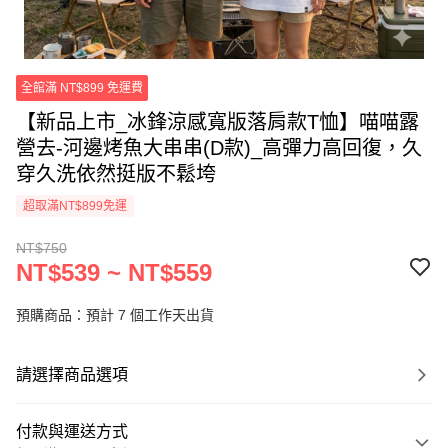
全館滿 NT$899 免運費
【新品上市_冰鋒涼感寬版落肩款T恤】喵喵露
營去-河邊烤魚大串串(D款)_高彈力高回復，久
穿久洗依然挺版不鬆垮
超取滿NT$899免運
NT$750
NT$539 ~ NT$559
預購商品：預計 7 個工作天出貨
請選擇商品選項
付款與運送方式