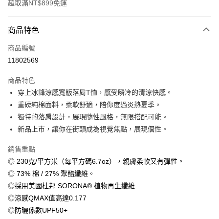
超取滿NT$899免運
付款方式
商品特色
信用卡一次付款
商品編號
信用卡分期付款
11802569
3 期 0 利率 每期
NT$179
21家銀行
商品特色
6 期 0 利率 每期
NT$89
21家銀行
合作金庫商業銀行
第一商業銀行
穿上冰鋒涼感寬版落肩T恤，感受瞬冷的清涼快感。
華南商業銀行
彰化商業銀行
12 期 0 利率 每期
NT$44
21家銀行
合作金庫商業銀行
第一商業銀行
重磅純棉面料，柔軟舒適，陪你度過炎熱夏季。
上海商業儲蓄銀行
台北富邦商業銀行
華南商業銀行
彰化商業銀行
合作金庫商業銀行
第一商業銀行
超商取貨付款
國泰世華商業銀行
兆豐國際商業銀行
獨特的落肩設計，展現隨性風格，無限搭配可能。
上海商業儲蓄銀行
台北富邦商業銀行
華南商業銀行
彰化商業銀行
臺灣中小企業銀行
台中商業銀行
新品上市，讓你在街頭成為視覺焦點，展現個性。
國泰世華商業銀行
兆豐國際商業銀行
LINE Pay
上海商業儲蓄銀行
台北富邦商業銀行
匯豐（台灣）商業銀行
華泰商業銀行
臺灣中小企業銀行
台中商業銀行
國泰世華商業銀行
兆豐國際商業銀行
聯邦商業銀行
遠東國際商業銀行
銷售重點
匯豐（台灣）商業銀行
華泰商業銀行
Apple Pay
臺灣中小企業銀行
台中商業銀行
元大商業銀行
永豐商業銀行
◎ 230克/平方米（每平方碼6.7oz），親膚柔軟又有彈性。
聯邦商業銀行
遠東國際商業銀行
匯豐（台灣）商業銀行
華泰商業銀行
玉山商業銀行
星展（台灣）商業銀行
街口支付
元大商業銀行
永豐商業銀行
◎ 73% 棉 / 27% 聚酯纖維。
聯邦商業銀行
遠東國際商業銀行
台新國際商業銀行
中國信託商業銀行
玉山商業銀行
星展（台灣）商業銀行
◎採用美國杜邦 SORONA® 植物再生纖維
元大商業銀行
永豐商業銀行
台灣樂天信用卡公司
悠遊付
台新國際商業銀行
中國信託商業銀行
玉山商業銀行
星展（台灣）商業銀行
◎涼感QMAX值高達0.177
台灣樂天信用卡公司
台新國際商業銀行
中國信託商業銀行
Google Pay
◎防曬係數UPF50+
台灣樂天信用卡公司