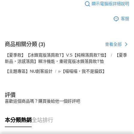
顯示電腦版詳細說明
客服
商品相關分類 (3)
查看全部
【夏季款】【冰鋒寬版落肩款T】V.S【純棉落肩款T恤】
【夏季
新品，涼感落肩】瞬冷機能，重磅寬版冰鋒落肩款T恤
【主題專區】NU創客設計
▹【喵喵喵，我不是貓奴】
評價
喜歡這個商品嗎？購買後給他一個好評吧
本分類熱銷
全站排行