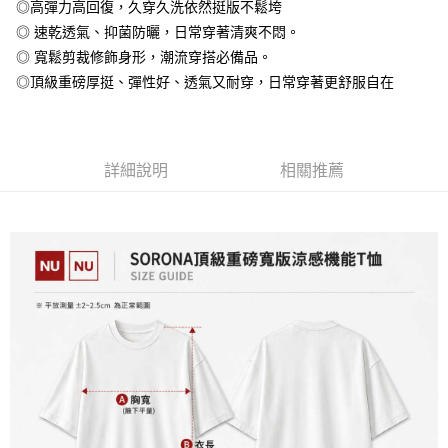
◎高彈力高回復，久穿久洗依然挺版不鬆垮
全盈+PAY
◎ 速乾透氣、抑菌防曬，日常穿著清爽不悶。
大哥付你分期
◎ 寬鬆剪裁修飾身形，潮流穿搭必備品。
相關說明
◎頂級重磅厚挺、彈性好、透氣又耐穿，日常穿著更舒服自在
【大哥付你分期使用說明】
AFTEE先享後付
1.本服務由台灣大哥大提供，台灣大哥大用戶可立即使用無須另外申請。
2.付款方式選擇「大哥付你分期」，訂單成立後會自動跳轉到大哥付的交易
相關說明
流程，驗證手機門號後，選擇欲分期的期數、繳款截止日，確認付款後即完
【關於「AFTEE先享後付」】
成交易。
詳細說明
相關推薦
ATM付款
AFTEE先享後付是「在收到商品之後才付款」的支付方式。 讓您購物簡單
3.實際核准額度、可分期數及費用金額請依後續交易確認頁面所載為準。
便利好安心！
4.訂單成立30分鐘內，如未前往確認交易或遇審核未通過，訂單將自動取
１．簡單：不需註冊會員、不需綁卡、不需儲值。
運送方式
消。如遇「轉專審核」未通過狀況，表示未達大哥付你分期系統評分，恕無
２．便利：只要手機號碼，簡訊認證，即可結帳。
法說明評估內容。
３．安心：先確認商品／服務後，再付款。
全家付款取貨
【繳款方式說明】
1.分期款項不併入電信帳單，「大哥付你分期」於每月結算日後寄送繳費提
每筆NT$65，滿NT$899(含以上)免運費
【「AFTEE先享後付」結帳流程】
醒簡訊。
１．於結帳方式選擇「AFTEE先享後付」後，將跳轉至「AFTEE先享後付」
2.透過簡訊連結打開帳單後，可選擇「超商條碼／台灣大直營門市／銀行轉
付款後全家取貨
結帳頁面，進行簡訊認證並確認金額後，即可完成結帳。
帳／街口支付／iPASS MONEY」等通路繳費。
２．訂單成立數日內，您將收到繳費通知簡訊。
每筆NT$60，滿NT$899(含以上)免運費
３．收到繳費通知簡訊後14天內，點擊此簡訊中的連結，可透過四大超商／
【注意事項】
ATM／網路銀行／等多元方式進行付款，方視為交易完成。
7-11付款取貨
1.本服務係由「台灣大哥大股份有限公司」（以下簡稱本公司）所提供，讓
※ 請注意：結帳手續完成當下不需立刻繳費，但若您需要取消訂單，請聯絡
用戶於交易時，得透過本服務購買商品或服務，並由商店將買賣／分期付款
每筆NT$65，滿NT$899(含以上)免運費
購買商品的店家。未經商家同意取消之訂單仍視為有效，需透過AFTEE先享
買賣價金債權讓與本公司後，依約使用本公司帳單繳交帳款。
後付繳納相關費用。
2.基於同意付款使用「大哥付你分期」之契約關係目的，商店將以您的個人
付款後7-11取貨
※ 交易是否成功請以「AFTEE先享後付 」之結帳頁面顯示為準，若有關於