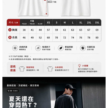
資料（包含姓名、電話或地址）提供予台灣大哥大進項蒐集、處理及利用，
是否繳費成功／繳費後需取消欲退款等相關疑問，請聯繫「AFTEE先享後付
每筆NT$60，滿NT$899(含以上)免運費
由本公司與您本人進行分期帳單所需資料之確認、核對及更正。
客戶支援中心」
https://netprotections.freshdesk.com/support/home
3.完整用戶服務條款，請詳閱以下連結：
https://oppay.tw/userRule
宅配
【注意事項】
１．透過由恩沛科技股份有限公司提供之「AFTEE先享後付」服務完成之交
每筆NT$65，滿NT$899(含以上)免運費
易，需依本服務之必要範圍內提供個人資料，並將交易相關給付款項請求債
權轉讓予恩沛科技股份有限公司。
２．關於個人資料處理事宜，請瀏覽以下網址：
https://aftee.tw/terms/#terms3
３．未成年的使用者請事先徵得法定代理人或監護人之同意方可使用
「AFTEE先享後付」，若未經同意申辦者引起之損失，本公司不負相關責
任。
４．使用「AFTEE先享後付」時，將依據個別帳號之用戶狀況，依本公司即
時審查核予不同之上限額度；若仍有額度不足之情形，本公司將視審查結果
請求用戶進行身份認證。
５．嚴禁一人註冊多個帳號或使用他人資訊註冊。若發現惡意使用之情形，
恩沛科技股份有限公司將有權停止該用戶之使用額度並採取法律行動。