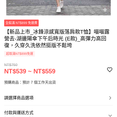
全館滿 NT$899 免運費
【新品上市_冰鋒涼感寬版落肩款T恤】喵喵露
營去-湖邊陽傘下午后時光 (E款)_高彈力高回
復，久穿久洗依然挺版不鬆垮
超取滿NT$899免運
NT$750
NT$539 ~ NT$559
預購商品：預計 7 個工作天出貨
請選擇商品選項
付款與運送方式