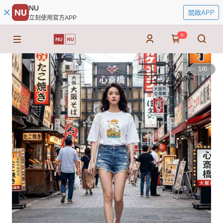
NU
開啟APP
立刻使用官方APP
0
1
/
6