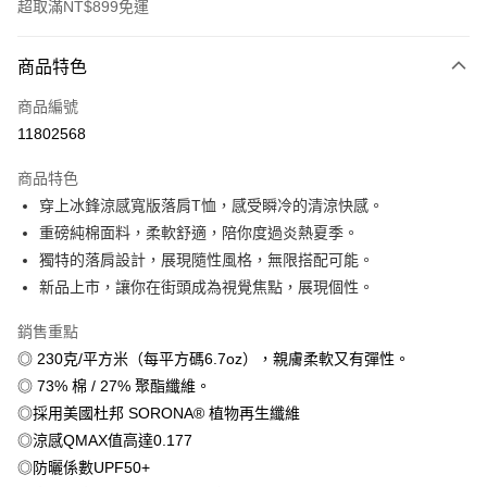
超取滿NT$899免運
付款方式
商品特色
信用卡一次付款
商品編號
信用卡分期付款
11802568
3 期 0 利率 每期
NT$179
21家銀行
商品特色
6 期 0 利率 每期
NT$89
21家銀行
合作金庫商業銀行
第一商業銀行
穿上冰鋒涼感寬版落肩T恤，感受瞬冷的清涼快感。
華南商業銀行
彰化商業銀行
12 期 0 利率 每期
NT$44
21家銀行
合作金庫商業銀行
第一商業銀行
重磅純棉面料，柔軟舒適，陪你度過炎熱夏季。
上海商業儲蓄銀行
台北富邦商業銀行
華南商業銀行
彰化商業銀行
合作金庫商業銀行
第一商業銀行
超商取貨付款
國泰世華商業銀行
兆豐國際商業銀行
獨特的落肩設計，展現隨性風格，無限搭配可能。
上海商業儲蓄銀行
台北富邦商業銀行
華南商業銀行
彰化商業銀行
臺灣中小企業銀行
台中商業銀行
新品上市，讓你在街頭成為視覺焦點，展現個性。
國泰世華商業銀行
兆豐國際商業銀行
LINE Pay
上海商業儲蓄銀行
台北富邦商業銀行
匯豐（台灣）商業銀行
華泰商業銀行
臺灣中小企業銀行
台中商業銀行
國泰世華商業銀行
兆豐國際商業銀行
聯邦商業銀行
遠東國際商業銀行
銷售重點
匯豐（台灣）商業銀行
華泰商業銀行
Apple Pay
臺灣中小企業銀行
台中商業銀行
元大商業銀行
永豐商業銀行
◎ 230克/平方米（每平方碼6.7oz），親膚柔軟又有彈性。
聯邦商業銀行
遠東國際商業銀行
匯豐（台灣）商業銀行
華泰商業銀行
玉山商業銀行
星展（台灣）商業銀行
街口支付
元大商業銀行
永豐商業銀行
◎ 73% 棉 / 27% 聚酯纖維。
聯邦商業銀行
遠東國際商業銀行
台新國際商業銀行
中國信託商業銀行
玉山商業銀行
星展（台灣）商業銀行
◎採用美國杜邦 SORONA® 植物再生纖維
元大商業銀行
永豐商業銀行
台灣樂天信用卡公司
悠遊付
台新國際商業銀行
中國信託商業銀行
玉山商業銀行
星展（台灣）商業銀行
◎涼感QMAX值高達0.177
台灣樂天信用卡公司
台新國際商業銀行
中國信託商業銀行
Google Pay
◎防曬係數UPF50+
台灣樂天信用卡公司