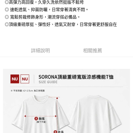
◎高彈力高回復，久穿久洗依然挺版不鬆垮
全盈+PAY
◎ 速乾透氣、抑菌防曬，日常穿著清爽不悶。
大哥付你分期
◎ 寬鬆剪裁修飾身形，潮流穿搭必備品。
相關說明
◎頂級重磅厚挺、彈性好、透氣又耐穿，日常穿著更舒服自在
【大哥付你分期使用說明】
AFTEE先享後付
1.本服務由台灣大哥大提供，台灣大哥大用戶可立即使用無須另外申請。
2.付款方式選擇「大哥付你分期」，訂單成立後會自動跳轉到大哥付的交易
相關說明
流程，驗證手機門號後，選擇欲分期的期數、繳款截止日，確認付款後即完
【關於「AFTEE先享後付」】
成交易。
詳細說明
相關推薦
ATM付款
AFTEE先享後付是「在收到商品之後才付款」的支付方式。 讓您購物簡單
3.實際核准額度、可分期數及費用金額請依後續交易確認頁面所載為準。
便利好安心！
4.訂單成立30分鐘內，如未前往確認交易或遇審核未通過，訂單將自動取
１．簡單：不需註冊會員、不需綁卡、不需儲值。
運送方式
消。如遇「轉專審核」未通過狀況，表示未達大哥付你分期系統評分，恕無
２．便利：只要手機號碼，簡訊認證，即可結帳。
法說明評估內容。
３．安心：先確認商品／服務後，再付款。
全家付款取貨
【繳款方式說明】
1.分期款項不併入電信帳單，「大哥付你分期」於每月結算日後寄送繳費提
每筆NT$65，滿NT$899(含以上)免運費
【「AFTEE先享後付」結帳流程】
醒簡訊。
１．於結帳方式選擇「AFTEE先享後付」後，將跳轉至「AFTEE先享後付」
2.透過簡訊連結打開帳單後，可選擇「超商條碼／台灣大直營門市／銀行轉
付款後全家取貨
結帳頁面，進行簡訊認證並確認金額後，即可完成結帳。
帳／街口支付／iPASS MONEY」等通路繳費。
２．訂單成立數日內，您將收到繳費通知簡訊。
每筆NT$60，滿NT$899(含以上)免運費
３．收到繳費通知簡訊後14天內，點擊此簡訊中的連結，可透過四大超商／
【注意事項】
ATM／網路銀行／等多元方式進行付款，方視為交易完成。
7-11付款取貨
1.本服務係由「台灣大哥大股份有限公司」（以下簡稱本公司）所提供，讓
※ 請注意：結帳手續完成當下不需立刻繳費，但若您需要取消訂單，請聯絡
用戶於交易時，得透過本服務購買商品或服務，並由商店將買賣／分期付款
每筆NT$65，滿NT$899(含以上)免運費
購買商品的店家。未經商家同意取消之訂單仍視為有效，需透過AFTEE先享
買賣價金債權讓與本公司後，依約使用本公司帳單繳交帳款。
後付繳納相關費用。
2.基於同意付款使用「大哥付你分期」之契約關係目的，商店將以您的個人
付款後7-11取貨
※ 交易是否成功請以「AFTEE先享後付 」之結帳頁面顯示為準，若有關於