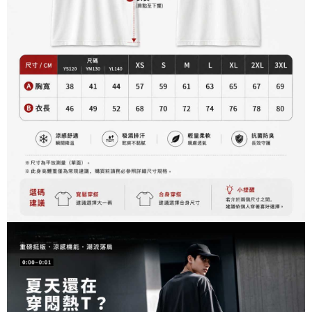
資料（包含姓名、電話或地址）提供予台灣大哥大進項蒐集、處理及利用，
是否繳費成功／繳費後需取消欲退款等相關疑問，請聯繫「AFTEE先享後付
每筆NT$60，滿NT$899(含以上)免運費
由本公司與您本人進行分期帳單所需資料之確認、核對及更正。
客戶支援中心」
https://netprotections.freshdesk.com/support/home
3.完整用戶服務條款，請詳閱以下連結：
https://oppay.tw/userRule
宅配
【注意事項】
１．透過由恩沛科技股份有限公司提供之「AFTEE先享後付」服務完成之交
每筆NT$65，滿NT$899(含以上)免運費
易，需依本服務之必要範圍內提供個人資料，並將交易相關給付款項請求債
權轉讓予恩沛科技股份有限公司。
２．關於個人資料處理事宜，請瀏覽以下網址：
https://aftee.tw/terms/#terms3
３．未成年的使用者請事先徵得法定代理人或監護人之同意方可使用
「AFTEE先享後付」，若未經同意申辦者引起之損失，本公司不負相關責
任。
４．使用「AFTEE先享後付」時，將依據個別帳號之用戶狀況，依本公司即
時審查核予不同之上限額度；若仍有額度不足之情形，本公司將視審查結果
請求用戶進行身份認證。
５．嚴禁一人註冊多個帳號或使用他人資訊註冊。若發現惡意使用之情形，
恩沛科技股份有限公司將有權停止該用戶之使用額度並採取法律行動。