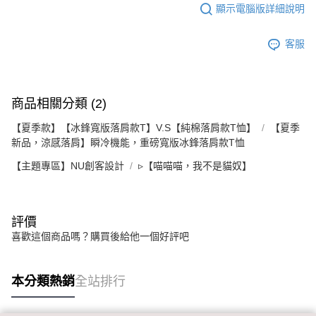
顯示電腦版詳細說明
客服
商品相關分類 (2)
【夏季款】【冰鋒寬版落肩款T】V.S【純棉落肩款T恤】
【夏季
新品，涼感落肩】瞬冷機能，重磅寬版冰鋒落肩款T恤
【主題專區】NU創客設計
▹【喵喵喵，我不是貓奴】
評價
喜歡這個商品嗎？購買後給他一個好評吧
本分類熱銷
全站排行