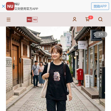
NU
開啟APP
立刻使用官方APP
0
1
/
5