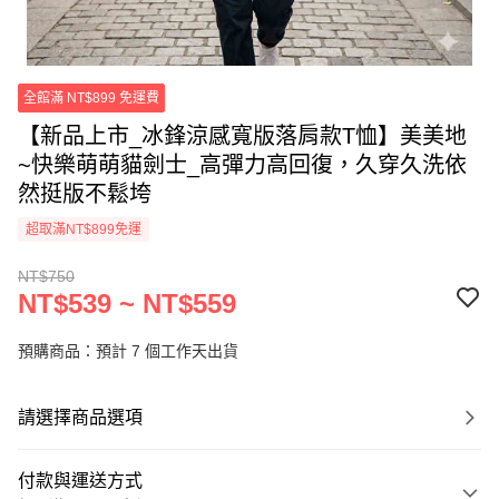
全館滿 NT$899 免運費
【新品上市_冰鋒涼感寬版落肩款T恤】美美地
~快樂萌萌貓劍士_高彈力高回復，久穿久洗依
然挺版不鬆垮
超取滿NT$899免運
NT$750
NT$539 ~ NT$559
預購商品：預計 7 個工作天出貨
請選擇商品選項
付款與運送方式