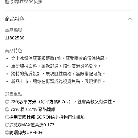
超取滿NT$899免運
付款方式
商品特色
信用卡一次付款
商品編號
信用卡分期付款
11802536
3 期 0 利率 每期
NT$179
21家銀行
商品特色
6 期 0 利率 每期
NT$89
21家銀行
合作金庫商業銀行
第一商業銀行
穿上冰鋒涼感寬版落肩T恤，感受瞬冷的清涼快感。
華南商業銀行
彰化商業銀行
12 期 0 利率 每期
NT$44
21家銀行
合作金庫商業銀行
第一商業銀行
重磅純棉面料，柔軟舒適，陪你度過炎熱夏季。
上海商業儲蓄銀行
台北富邦商業銀行
華南商業銀行
彰化商業銀行
合作金庫商業銀行
第一商業銀行
超商取貨付款
國泰世華商業銀行
兆豐國際商業銀行
獨特的落肩設計，展現隨性風格，無限搭配可能。
上海商業儲蓄銀行
台北富邦商業銀行
華南商業銀行
彰化商業銀行
臺灣中小企業銀行
台中商業銀行
新品上市，讓你在街頭成為視覺焦點，展現個性。
國泰世華商業銀行
兆豐國際商業銀行
LINE Pay
上海商業儲蓄銀行
台北富邦商業銀行
匯豐（台灣）商業銀行
華泰商業銀行
臺灣中小企業銀行
台中商業銀行
國泰世華商業銀行
兆豐國際商業銀行
聯邦商業銀行
遠東國際商業銀行
銷售重點
匯豐（台灣）商業銀行
華泰商業銀行
Apple Pay
臺灣中小企業銀行
台中商業銀行
元大商業銀行
永豐商業銀行
◎ 230克/平方米（每平方碼6.7oz），親膚柔軟又有彈性。
聯邦商業銀行
遠東國際商業銀行
匯豐（台灣）商業銀行
華泰商業銀行
玉山商業銀行
星展（台灣）商業銀行
街口支付
元大商業銀行
永豐商業銀行
◎ 73% 棉 / 27% 聚酯纖維。
聯邦商業銀行
遠東國際商業銀行
台新國際商業銀行
中國信託商業銀行
玉山商業銀行
星展（台灣）商業銀行
◎採用美國杜邦 SORONA® 植物再生纖維
元大商業銀行
永豐商業銀行
台灣樂天信用卡公司
悠遊付
台新國際商業銀行
中國信託商業銀行
玉山商業銀行
星展（台灣）商業銀行
◎涼感QMAX值高達0.177
台灣樂天信用卡公司
台新國際商業銀行
中國信託商業銀行
Google Pay
◎防曬係數UPF50+
台灣樂天信用卡公司