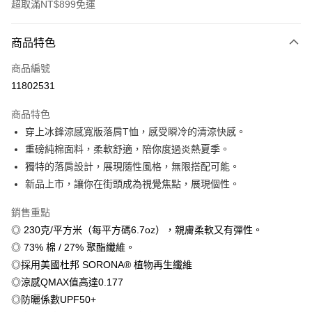
超取滿NT$899免運
付款方式
商品特色
信用卡一次付款
商品編號
信用卡分期付款
11802531
3 期 0 利率 每期
NT$179
21家銀行
商品特色
6 期 0 利率 每期
NT$89
21家銀行
合作金庫商業銀行
第一商業銀行
穿上冰鋒涼感寬版落肩T恤，感受瞬冷的清涼快感。
華南商業銀行
彰化商業銀行
12 期 0 利率 每期
NT$44
21家銀行
合作金庫商業銀行
第一商業銀行
重磅純棉面料，柔軟舒適，陪你度過炎熱夏季。
上海商業儲蓄銀行
台北富邦商業銀行
華南商業銀行
彰化商業銀行
合作金庫商業銀行
第一商業銀行
超商取貨付款
國泰世華商業銀行
兆豐國際商業銀行
獨特的落肩設計，展現隨性風格，無限搭配可能。
上海商業儲蓄銀行
台北富邦商業銀行
華南商業銀行
彰化商業銀行
臺灣中小企業銀行
台中商業銀行
新品上市，讓你在街頭成為視覺焦點，展現個性。
國泰世華商業銀行
兆豐國際商業銀行
LINE Pay
上海商業儲蓄銀行
台北富邦商業銀行
匯豐（台灣）商業銀行
華泰商業銀行
臺灣中小企業銀行
台中商業銀行
國泰世華商業銀行
兆豐國際商業銀行
聯邦商業銀行
遠東國際商業銀行
銷售重點
匯豐（台灣）商業銀行
華泰商業銀行
Apple Pay
臺灣中小企業銀行
台中商業銀行
元大商業銀行
永豐商業銀行
◎ 230克/平方米（每平方碼6.7oz），親膚柔軟又有彈性。
聯邦商業銀行
遠東國際商業銀行
匯豐（台灣）商業銀行
華泰商業銀行
玉山商業銀行
星展（台灣）商業銀行
街口支付
元大商業銀行
永豐商業銀行
◎ 73% 棉 / 27% 聚酯纖維。
聯邦商業銀行
遠東國際商業銀行
台新國際商業銀行
中國信託商業銀行
玉山商業銀行
星展（台灣）商業銀行
◎採用美國杜邦 SORONA® 植物再生纖維
元大商業銀行
永豐商業銀行
台灣樂天信用卡公司
悠遊付
台新國際商業銀行
中國信託商業銀行
玉山商業銀行
星展（台灣）商業銀行
◎涼感QMAX值高達0.177
台灣樂天信用卡公司
台新國際商業銀行
中國信託商業銀行
Google Pay
◎防曬係數UPF50+
台灣樂天信用卡公司