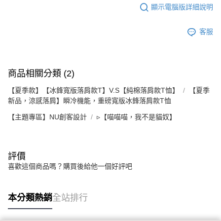
顯示電腦版詳細說明
客服
商品相關分類 (2)
【夏季款】【冰鋒寬版落肩款T】V.S【純棉落肩款T恤】
【夏季
新品，涼感落肩】瞬冷機能，重磅寬版冰鋒落肩款T恤
【主題專區】NU創客設計
▹【喵喵喵，我不是貓奴】
評價
喜歡這個商品嗎？購買後給他一個好評吧
本分類熱銷
全站排行