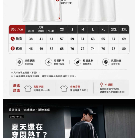
資料（包含姓名、電話或地址）提供予台灣大哥大進項蒐集、處理及利用，
是否繳費成功／繳費後需取消欲退款等相關疑問，請聯繫「AFTEE先享後付
每筆NT$60，滿NT$899(含以上)免運費
由本公司與您本人進行分期帳單所需資料之確認、核對及更正。
客戶支援中心」
https://netprotections.freshdesk.com/support/home
3.完整用戶服務條款，請詳閱以下連結：
https://oppay.tw/userRule
宅配
【注意事項】
１．透過由恩沛科技股份有限公司提供之「AFTEE先享後付」服務完成之交
每筆NT$65，滿NT$899(含以上)免運費
易，需依本服務之必要範圍內提供個人資料，並將交易相關給付款項請求債
權轉讓予恩沛科技股份有限公司。
２．關於個人資料處理事宜，請瀏覽以下網址：
https://aftee.tw/terms/#terms3
３．未成年的使用者請事先徵得法定代理人或監護人之同意方可使用
「AFTEE先享後付」，若未經同意申辦者引起之損失，本公司不負相關責
任。
４．使用「AFTEE先享後付」時，將依據個別帳號之用戶狀況，依本公司即
時審查核予不同之上限額度；若仍有額度不足之情形，本公司將視審查結果
請求用戶進行身份認證。
５．嚴禁一人註冊多個帳號或使用他人資訊註冊。若發現惡意使用之情形，
恩沛科技股份有限公司將有權停止該用戶之使用額度並採取法律行動。