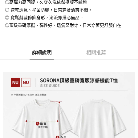
◎高彈力高回復，久穿久洗依然挺版不鬆垮
全盈+PAY
◎ 速乾透氣、抑菌防曬，日常穿著清爽不悶。
大哥付你分期
◎ 寬鬆剪裁修飾身形，潮流穿搭必備品。
相關說明
◎頂級重磅厚挺、彈性好、透氣又耐穿，日常穿著更舒服自在
【大哥付你分期使用說明】
AFTEE先享後付
1.本服務由台灣大哥大提供，台灣大哥大用戶可立即使用無須另外申請。
2.付款方式選擇「大哥付你分期」，訂單成立後會自動跳轉到大哥付的交易
相關說明
流程，驗證手機門號後，選擇欲分期的期數、繳款截止日，確認付款後即完
【關於「AFTEE先享後付」】
成交易。
詳細說明
相關推薦
ATM付款
AFTEE先享後付是「在收到商品之後才付款」的支付方式。 讓您購物簡單
3.實際核准額度、可分期數及費用金額請依後續交易確認頁面所載為準。
便利好安心！
4.訂單成立30分鐘內，如未前往確認交易或遇審核未通過，訂單將自動取
１．簡單：不需註冊會員、不需綁卡、不需儲值。
運送方式
消。如遇「轉專審核」未通過狀況，表示未達大哥付你分期系統評分，恕無
２．便利：只要手機號碼，簡訊認證，即可結帳。
法說明評估內容。
３．安心：先確認商品／服務後，再付款。
全家付款取貨
【繳款方式說明】
1.分期款項不併入電信帳單，「大哥付你分期」於每月結算日後寄送繳費提
每筆NT$65，滿NT$899(含以上)免運費
【「AFTEE先享後付」結帳流程】
醒簡訊。
１．於結帳方式選擇「AFTEE先享後付」後，將跳轉至「AFTEE先享後付」
2.透過簡訊連結打開帳單後，可選擇「超商條碼／台灣大直營門市／銀行轉
付款後全家取貨
結帳頁面，進行簡訊認證並確認金額後，即可完成結帳。
帳／街口支付／iPASS MONEY」等通路繳費。
２．訂單成立數日內，您將收到繳費通知簡訊。
每筆NT$60，滿NT$899(含以上)免運費
３．收到繳費通知簡訊後14天內，點擊此簡訊中的連結，可透過四大超商／
【注意事項】
ATM／網路銀行／等多元方式進行付款，方視為交易完成。
7-11付款取貨
1.本服務係由「台灣大哥大股份有限公司」（以下簡稱本公司）所提供，讓
※ 請注意：結帳手續完成當下不需立刻繳費，但若您需要取消訂單，請聯絡
用戶於交易時，得透過本服務購買商品或服務，並由商店將買賣／分期付款
每筆NT$65，滿NT$899(含以上)免運費
購買商品的店家。未經商家同意取消之訂單仍視為有效，需透過AFTEE先享
買賣價金債權讓與本公司後，依約使用本公司帳單繳交帳款。
後付繳納相關費用。
2.基於同意付款使用「大哥付你分期」之契約關係目的，商店將以您的個人
付款後7-11取貨
※ 交易是否成功請以「AFTEE先享後付 」之結帳頁面顯示為準，若有關於