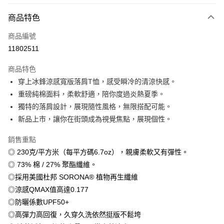
付款方式
商品特色
信用卡一次付款
商品編號
信用卡分期付款
11802511
3 期 0 利率 每期
NT$179
21家銀行
商品特色
6 期 0 利率 每期
NT$89
21家銀行
合作金庫商業銀行
第一商業銀行
穿上冰鋒涼感寬版落肩T恤，感受瞬冷的清涼快感。
華南商業銀行
彰化商業銀行
12 期 0 利率 每期
NT$44
21家銀行
合作金庫商業銀行
第一商業銀行
重磅純棉面料，柔軟舒適，陪你度過炎熱夏季。
上海商業儲蓄銀行
台北富邦商業銀行
華南商業銀行
彰化商業銀行
合作金庫商業銀行
第一商業銀行
超商取貨付款
國泰世華商業銀行
兆豐國際商業銀行
獨特的落肩設計，展現隨性風格，無限搭配可能。
上海商業儲蓄銀行
台北富邦商業銀行
華南商業銀行
彰化商業銀行
臺灣中小企業銀行
台中商業銀行
新品上市，讓你在街頭成為視覺焦點，展現個性。
國泰世華商業銀行
兆豐國際商業銀行
LINE Pay
上海商業儲蓄銀行
台北富邦商業銀行
匯豐（台灣）商業銀行
華泰商業銀行
臺灣中小企業銀行
台中商業銀行
國泰世華商業銀行
兆豐國際商業銀行
聯邦商業銀行
遠東國際商業銀行
銷售重點
匯豐（台灣）商業銀行
華泰商業銀行
Apple Pay
臺灣中小企業銀行
台中商業銀行
元大商業銀行
永豐商業銀行
◎ 230克/平方米（每平方碼6.7oz），親膚柔軟又有彈性。
聯邦商業銀行
遠東國際商業銀行
匯豐（台灣）商業銀行
華泰商業銀行
玉山商業銀行
星展（台灣）商業銀行
街口支付
元大商業銀行
永豐商業銀行
◎ 73% 棉 / 27% 聚酯纖維。
聯邦商業銀行
遠東國際商業銀行
台新國際商業銀行
中國信託商業銀行
玉山商業銀行
星展（台灣）商業銀行
◎採用美國杜邦 SORONA® 植物再生纖維
元大商業銀行
永豐商業銀行
台灣樂天信用卡公司
悠遊付
台新國際商業銀行
中國信託商業銀行
玉山商業銀行
星展（台灣）商業銀行
◎涼感QMAX值高達0.177
台灣樂天信用卡公司
台新國際商業銀行
中國信託商業銀行
Google Pay
◎防曬係數UPF50+
台灣樂天信用卡公司
◎高彈力高回復，久穿久洗依然挺版不鬆垮
全盈+PAY