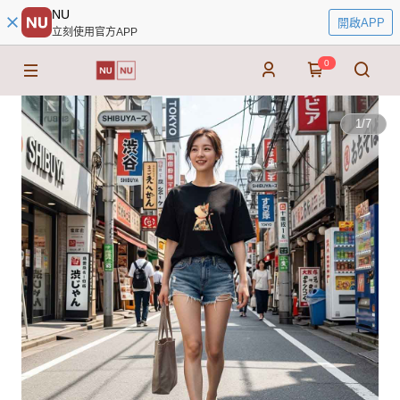
NU
開啟APP
立刻使用官方APP
0
1
/
7