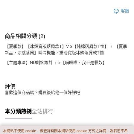
客服
商品相關分類 (2)
【夏季款】【冰鋒寬版落肩款T】V.S【純棉落肩款T恤】
【夏季
新品，涼感落肩】瞬冷機能，重磅寬版冰鋒落肩款T恤
【主題專區】NU創客設計
▹【喵喵喵，我不是貓奴】
評價
喜歡這個商品嗎？購買後給他一個好評吧
本分類熱銷
全站排行
本網站中使用 cookie，欲查詢有關本網站使用 cookie 方式之詳情，及若您不希