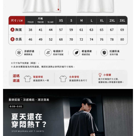
每筆NT$60，滿NT$899(含以上)免運費
由本公司與您本人進行分期帳單所需資料之確認、核對及更正。
客戶支援中心」
https://netprotections.freshdesk.com/support/home
3.完整用戶服務條款，請詳閱以下連結：
https://oppay.tw/userRule
宅配
【注意事項】
１．透過由恩沛科技股份有限公司提供之「AFTEE先享後付」服務完成之交
每筆NT$65，滿NT$899(含以上)免運費
易，需依本服務之必要範圍內提供個人資料，並將交易相關給付款項請求債
權轉讓予恩沛科技股份有限公司。
２．關於個人資料處理事宜，請瀏覽以下網址：
https://aftee.tw/terms/#terms3
３．未成年的使用者請事先徵得法定代理人或監護人之同意方可使用
「AFTEE先享後付」，若未經同意申辦者引起之損失，本公司不負相關責
任。
４．使用「AFTEE先享後付」時，將依據個別帳號之用戶狀況，依本公司即
時審查核予不同之上限額度；若仍有額度不足之情形，本公司將視審查結果
請求用戶進行身份認證。
５．嚴禁一人註冊多個帳號或使用他人資訊註冊。若發現惡意使用之情形，
恩沛科技股份有限公司將有權停止該用戶之使用額度並採取法律行動。