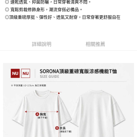
◎ 速乾透氣、抑菌防曬，日常穿著清爽不悶。
大哥付你分期
◎ 寬鬆剪裁修飾身形，潮流穿搭必備品。
相關說明
◎頂級重磅厚挺、彈性好、透氣又耐穿，日常穿著更舒服自在
【大哥付你分期使用說明】
AFTEE先享後付
1.本服務由台灣大哥大提供，台灣大哥大用戶可立即使用無須另外申請。
2.付款方式選擇「大哥付你分期」，訂單成立後會自動跳轉到大哥付的交易
相關說明
流程，驗證手機門號後，選擇欲分期的期數、繳款截止日，確認付款後即完
【關於「AFTEE先享後付」】
成交易。
詳細說明
相關推薦
ATM付款
AFTEE先享後付是「在收到商品之後才付款」的支付方式。 讓您購物簡單
3.實際核准額度、可分期數及費用金額請依後續交易確認頁面所載為準。
便利好安心！
4.訂單成立30分鐘內，如未前往確認交易或遇審核未通過，訂單將自動取
１．簡單：不需註冊會員、不需綁卡、不需儲值。
運送方式
消。如遇「轉專審核」未通過狀況，表示未達大哥付你分期系統評分，恕無
２．便利：只要手機號碼，簡訊認證，即可結帳。
法說明評估內容。
３．安心：先確認商品／服務後，再付款。
全家付款取貨
【繳款方式說明】
1.分期款項不併入電信帳單，「大哥付你分期」於每月結算日後寄送繳費提
每筆NT$65，滿NT$899(含以上)免運費
【「AFTEE先享後付」結帳流程】
醒簡訊。
１．於結帳方式選擇「AFTEE先享後付」後，將跳轉至「AFTEE先享後付」
2.透過簡訊連結打開帳單後，可選擇「超商條碼／台灣大直營門市／銀行轉
付款後全家取貨
結帳頁面，進行簡訊認證並確認金額後，即可完成結帳。
帳／街口支付／iPASS MONEY」等通路繳費。
２．訂單成立數日內，您將收到繳費通知簡訊。
每筆NT$60，滿NT$899(含以上)免運費
３．收到繳費通知簡訊後14天內，點擊此簡訊中的連結，可透過四大超商／
【注意事項】
ATM／網路銀行／等多元方式進行付款，方視為交易完成。
7-11付款取貨
1.本服務係由「台灣大哥大股份有限公司」（以下簡稱本公司）所提供，讓
※ 請注意：結帳手續完成當下不需立刻繳費，但若您需要取消訂單，請聯絡
用戶於交易時，得透過本服務購買商品或服務，並由商店將買賣／分期付款
每筆NT$65，滿NT$899(含以上)免運費
購買商品的店家。未經商家同意取消之訂單仍視為有效，需透過AFTEE先享
買賣價金債權讓與本公司後，依約使用本公司帳單繳交帳款。
後付繳納相關費用。
2.基於同意付款使用「大哥付你分期」之契約關係目的，商店將以您的個人
付款後7-11取貨
※ 交易是否成功請以「AFTEE先享後付 」之結帳頁面顯示為準，若有關於
資料（包含姓名、電話或地址）提供予台灣大哥大進項蒐集、處理及利用，
是否繳費成功／繳費後需取消欲退款等相關疑問，請聯繫「AFTEE先享後付