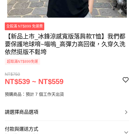
全館滿 NT$899 免運費
【新品上市_冰鋒涼感寬版落肩款T恤】我們都
要保護地球唷~喵嗚_高彈力高回復，久穿久洗
依然挺版不鬆垮
超取滿NT$899免運
NT$750
NT$539 ~ NT$559
預購商品：預計 7 個工作天出貨
請選擇商品選項
付款與運送方式