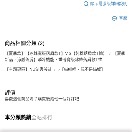
顯示電腦版詳細說明
客服
商品相關分類 (2)
【夏季款】【冰鋒寬版落肩款T】V.S【純棉落肩款T恤】
【夏季
新品，涼感落肩】瞬冷機能，重磅寬版冰鋒落肩款T恤
【主題專區】NU創客設計
▹【喵喵喵，我不是貓奴】
評價
喜歡這個商品嗎？購買後給他一個好評吧
本分類熱銷
全站排行