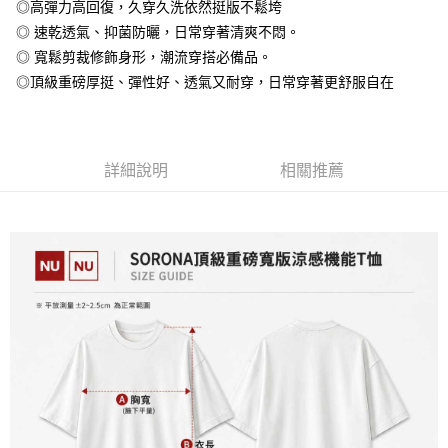
◎高彈力高回復，久穿久洗依然挺版不鬆垮
全盈+PAY
◎ 速乾透氣、抑菌防曬，日常穿著清爽不悶。
大哥付你分期
◎ 寬鬆剪裁修飾身形，潮流穿搭必備品。
相關說明
◎頂級重磅厚挺、彈性好、透氣又耐穿，日常穿著更舒服自在
【大哥付你分期使用說明】
AFTEE先享後付
1.本服務由台灣大哥大提供，台灣大哥大用戶可立即使用無須另外申請。
2.付款方式選擇「大哥付你分期」，訂單成立後會自動跳轉到大哥付的交易
相關說明
流程，驗證手機門號後，選擇欲分期的期數、繳款截止日，確認付款後即完
【關於「AFTEE先享後付」】
成交易。
詳細說明
相關推薦
ATM付款
AFTEE先享後付是「在收到商品之後才付款」的支付方式。 讓您購物簡單
3.實際核准額度、可分期數及費用金額請依後續交易確認頁面所載為準。
便利好安心！
4.訂單成立30分鐘內，如未前往確認交易或遇審核未通過，訂單將自動取
１．簡單：不需註冊會員、不需綁卡、不需儲值。
運送方式
消。如遇「轉專審核」未通過狀況，表示未達大哥付你分期系統評分，恕無
２．便利：只要手機號碼，簡訊認證，即可結帳。
法說明評估內容。
３．安心：先確認商品／服務後，再付款。
全家付款取貨
【繳款方式說明】
1.分期款項不併入電信帳單，「大哥付你分期」於每月結算日後寄送繳費提
每筆NT$65，滿NT$899(含以上)免運費
【「AFTEE先享後付」結帳流程】
醒簡訊。
１．於結帳方式選擇「AFTEE先享後付」後，將跳轉至「AFTEE先享後付」
2.透過簡訊連結打開帳單後，可選擇「超商條碼／台灣大直營門市／銀行轉
付款後全家取貨
結帳頁面，進行簡訊認證並確認金額後，即可完成結帳。
帳／街口支付／iPASS MONEY」等通路繳費。
２．訂單成立數日內，您將收到繳費通知簡訊。
每筆NT$60，滿NT$899(含以上)免運費
３．收到繳費通知簡訊後14天內，點擊此簡訊中的連結，可透過四大超商／
【注意事項】
ATM／網路銀行／等多元方式進行付款，方視為交易完成。
7-11付款取貨
1.本服務係由「台灣大哥大股份有限公司」（以下簡稱本公司）所提供，讓
※ 請注意：結帳手續完成當下不需立刻繳費，但若您需要取消訂單，請聯絡
用戶於交易時，得透過本服務購買商品或服務，並由商店將買賣／分期付款
每筆NT$65，滿NT$899(含以上)免運費
購買商品的店家。未經商家同意取消之訂單仍視為有效，需透過AFTEE先享
買賣價金債權讓與本公司後，依約使用本公司帳單繳交帳款。
後付繳納相關費用。
2.基於同意付款使用「大哥付你分期」之契約關係目的，商店將以您的個人
付款後7-11取貨
※ 交易是否成功請以「AFTEE先享後付 」之結帳頁面顯示為準，若有關於