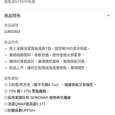
超取滿NT$899免運
付款方式
商品特色
信用卡一次付款
商品編號
信用卡分期付款
11802403
3 期 0 利率 每期
NT$179
21家銀行
商品特色
6 期 0 利率 每期
NT$89
21家銀行
合作金庫商業銀行
第一商業銀行
穿上冰鋒涼感寬版落肩T恤，感受瞬冷的清涼快感。
華南商業銀行
彰化商業銀行
12 期 0 利率 每期
NT$44
21家銀行
合作金庫商業銀行
第一商業銀行
重磅純棉面料，柔軟舒適，陪你度過炎熱夏季。
上海商業儲蓄銀行
台北富邦商業銀行
華南商業銀行
彰化商業銀行
合作金庫商業銀行
第一商業銀行
超商取貨付款
國泰世華商業銀行
兆豐國際商業銀行
獨特的落肩設計，展現隨性風格，無限搭配可能。
上海商業儲蓄銀行
台北富邦商業銀行
華南商業銀行
彰化商業銀行
臺灣中小企業銀行
台中商業銀行
新品上市，讓你在街頭成為視覺焦點，展現個性。
國泰世華商業銀行
兆豐國際商業銀行
LINE Pay
上海商業儲蓄銀行
台北富邦商業銀行
匯豐（台灣）商業銀行
華泰商業銀行
臺灣中小企業銀行
台中商業銀行
國泰世華商業銀行
兆豐國際商業銀行
聯邦商業銀行
遠東國際商業銀行
銷售重點
匯豐（台灣）商業銀行
華泰商業銀行
Apple Pay
臺灣中小企業銀行
台中商業銀行
元大商業銀行
永豐商業銀行
◎ 230克/平方米（每平方碼6.7oz），親膚柔軟又有彈性。
聯邦商業銀行
遠東國際商業銀行
匯豐（台灣）商業銀行
華泰商業銀行
玉山商業銀行
星展（台灣）商業銀行
街口支付
元大商業銀行
永豐商業銀行
◎ 73% 棉 / 27% 聚酯纖維。
聯邦商業銀行
遠東國際商業銀行
台新國際商業銀行
中國信託商業銀行
玉山商業銀行
星展（台灣）商業銀行
◎採用美國杜邦 SORONA® 植物再生纖維
元大商業銀行
永豐商業銀行
台灣樂天信用卡公司
悠遊付
台新國際商業銀行
中國信託商業銀行
玉山商業銀行
星展（台灣）商業銀行
◎涼感QMAX值高達0.177
台灣樂天信用卡公司
台新國際商業銀行
中國信託商業銀行
Google Pay
◎防曬係數UPF50+
台灣樂天信用卡公司