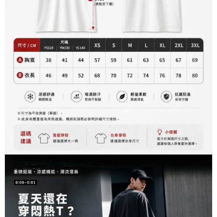
資料（包含姓名、電話或地址）提供予台灣大哥大進項蒐集、處理及利用，
是否繳費成功／繳費後需取消欲退款等相關疑問，請聯繫「AFTEE先享後付
每筆NT$60，滿NT$899(含以上)免運費
由本公司與您本人進行分期帳單所需資料之確認、核對及更正。
客戶支援中心」
https://netprotections.freshdesk.com/support/home
3.完整用戶服務條款，請詳閱以下連結：
https://oppay.tw/userRule
宅配
【注意事項】
１．透過由恩沛科技股份有限公司提供之「AFTEE先享後付」服務完成之交
每筆NT$65，滿NT$899(含以上)免運費
易，需依本服務之必要範圍內提供個人資料，並將交易相關給付款項請求債
權轉讓予恩沛科技股份有限公司。
２．關於個人資料處理事宜，請瀏覽以下網址：
https://aftee.tw/terms/#terms3
３．未成年的使用者請事先徵得法定代理人或監護人之同意方可使用
「AFTEE先享後付」，若未經同意申辦者引起之損失，本公司不負相關責
任。
４．使用「AFTEE先享後付」時，將依據個別帳號之用戶狀況，依本公司即
時審查核予不同之上限額度；若仍有額度不足之情形，本公司將視審查結果
請求用戶進行身份認證。
５．嚴禁一人註冊多個帳號或使用他人資訊註冊。若發現惡意使用之情形，
恩沛科技股份有限公司將有權停止該用戶之使用額度並採取法律行動。