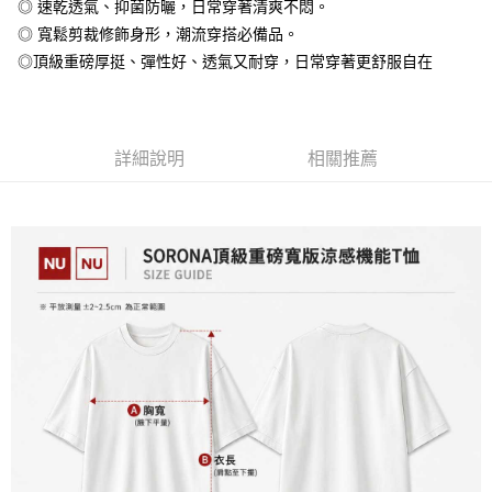
◎ 速乾透氣、抑菌防曬，日常穿著清爽不悶。
大哥付你分期
◎ 寬鬆剪裁修飾身形，潮流穿搭必備品。
相關說明
◎頂級重磅厚挺、彈性好、透氣又耐穿，日常穿著更舒服自在
【大哥付你分期使用說明】
AFTEE先享後付
1.本服務由台灣大哥大提供，台灣大哥大用戶可立即使用無須另外申請。
2.付款方式選擇「大哥付你分期」，訂單成立後會自動跳轉到大哥付的交易
相關說明
流程，驗證手機門號後，選擇欲分期的期數、繳款截止日，確認付款後即完
【關於「AFTEE先享後付」】
成交易。
詳細說明
相關推薦
ATM付款
AFTEE先享後付是「在收到商品之後才付款」的支付方式。 讓您購物簡單
3.實際核准額度、可分期數及費用金額請依後續交易確認頁面所載為準。
便利好安心！
4.訂單成立30分鐘內，如未前往確認交易或遇審核未通過，訂單將自動取
１．簡單：不需註冊會員、不需綁卡、不需儲值。
運送方式
消。如遇「轉專審核」未通過狀況，表示未達大哥付你分期系統評分，恕無
２．便利：只要手機號碼，簡訊認證，即可結帳。
法說明評估內容。
３．安心：先確認商品／服務後，再付款。
全家付款取貨
【繳款方式說明】
1.分期款項不併入電信帳單，「大哥付你分期」於每月結算日後寄送繳費提
每筆NT$65，滿NT$899(含以上)免運費
【「AFTEE先享後付」結帳流程】
醒簡訊。
１．於結帳方式選擇「AFTEE先享後付」後，將跳轉至「AFTEE先享後付」
2.透過簡訊連結打開帳單後，可選擇「超商條碼／台灣大直營門市／銀行轉
付款後全家取貨
結帳頁面，進行簡訊認證並確認金額後，即可完成結帳。
帳／街口支付／iPASS MONEY」等通路繳費。
２．訂單成立數日內，您將收到繳費通知簡訊。
每筆NT$60，滿NT$899(含以上)免運費
３．收到繳費通知簡訊後14天內，點擊此簡訊中的連結，可透過四大超商／
【注意事項】
ATM／網路銀行／等多元方式進行付款，方視為交易完成。
7-11付款取貨
1.本服務係由「台灣大哥大股份有限公司」（以下簡稱本公司）所提供，讓
※ 請注意：結帳手續完成當下不需立刻繳費，但若您需要取消訂單，請聯絡
用戶於交易時，得透過本服務購買商品或服務，並由商店將買賣／分期付款
每筆NT$65，滿NT$899(含以上)免運費
購買商品的店家。未經商家同意取消之訂單仍視為有效，需透過AFTEE先享
買賣價金債權讓與本公司後，依約使用本公司帳單繳交帳款。
後付繳納相關費用。
2.基於同意付款使用「大哥付你分期」之契約關係目的，商店將以您的個人
付款後7-11取貨
※ 交易是否成功請以「AFTEE先享後付 」之結帳頁面顯示為準，若有關於
資料（包含姓名、電話或地址）提供予台灣大哥大進項蒐集、處理及利用，
是否繳費成功／繳費後需取消欲退款等相關疑問，請聯繫「AFTEE先享後付