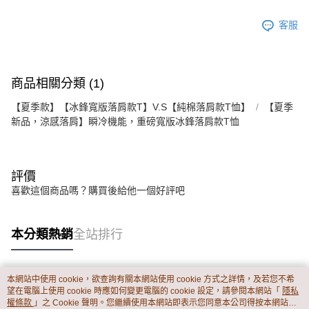
客服
商品相關分類 (1)
【夏季款】【冰鋒寬版落肩款T】V.S【純棉落肩款T恤】
【夏季
新品，涼感落肩】瞬冷機能，重磅寬版冰鋒落肩款T恤
評價
喜歡這個商品嗎？購買後給他一個好評吧
本分類熱銷
全站排行
本網站中使用 cookie，欲查詢有關本網站使用 cookie 方式之詳情，及若您不希
熱門標籤
望在電腦上使用 cookie 時應如何變更電腦的 cookie 設定，請參閱本網站「
隱私
權條款
」之 Cookie 聲明。您繼續使用本網站即表示您同意本公司得按本網站使