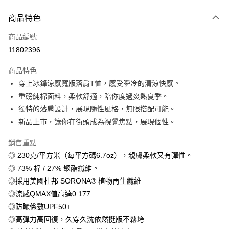
付款方式
商品特色
信用卡一次付款
商品編號
信用卡分期付款
11802396
3 期 0 利率 每期
NT$179
21家銀行
商品特色
6 期 0 利率 每期
NT$89
21家銀行
合作金庫商業銀行
第一商業銀行
穿上冰鋒涼感寬版落肩T恤，感受瞬冷的清涼快感。
華南商業銀行
彰化商業銀行
12 期 0 利率 每期
NT$44
21家銀行
合作金庫商業銀行
第一商業銀行
重磅純棉面料，柔軟舒適，陪你度過炎熱夏季。
上海商業儲蓄銀行
台北富邦商業銀行
華南商業銀行
彰化商業銀行
合作金庫商業銀行
第一商業銀行
超商取貨付款
國泰世華商業銀行
兆豐國際商業銀行
獨特的落肩設計，展現隨性風格，無限搭配可能。
上海商業儲蓄銀行
台北富邦商業銀行
華南商業銀行
彰化商業銀行
臺灣中小企業銀行
台中商業銀行
新品上市，讓你在街頭成為視覺焦點，展現個性。
國泰世華商業銀行
兆豐國際商業銀行
LINE Pay
上海商業儲蓄銀行
台北富邦商業銀行
匯豐（台灣）商業銀行
華泰商業銀行
臺灣中小企業銀行
台中商業銀行
國泰世華商業銀行
兆豐國際商業銀行
聯邦商業銀行
遠東國際商業銀行
銷售重點
匯豐（台灣）商業銀行
華泰商業銀行
Apple Pay
臺灣中小企業銀行
台中商業銀行
元大商業銀行
永豐商業銀行
◎ 230克/平方米（每平方碼6.7oz），親膚柔軟又有彈性。
聯邦商業銀行
遠東國際商業銀行
匯豐（台灣）商業銀行
華泰商業銀行
玉山商業銀行
星展（台灣）商業銀行
街口支付
元大商業銀行
永豐商業銀行
◎ 73% 棉 / 27% 聚酯纖維。
聯邦商業銀行
遠東國際商業銀行
台新國際商業銀行
中國信託商業銀行
玉山商業銀行
星展（台灣）商業銀行
◎採用美國杜邦 SORONA® 植物再生纖維
元大商業銀行
永豐商業銀行
台灣樂天信用卡公司
悠遊付
台新國際商業銀行
中國信託商業銀行
玉山商業銀行
星展（台灣）商業銀行
◎涼感QMAX值高達0.177
台灣樂天信用卡公司
台新國際商業銀行
中國信託商業銀行
Google Pay
◎防曬係數UPF50+
台灣樂天信用卡公司
◎高彈力高回復，久穿久洗依然挺版不鬆垮
全盈+PAY