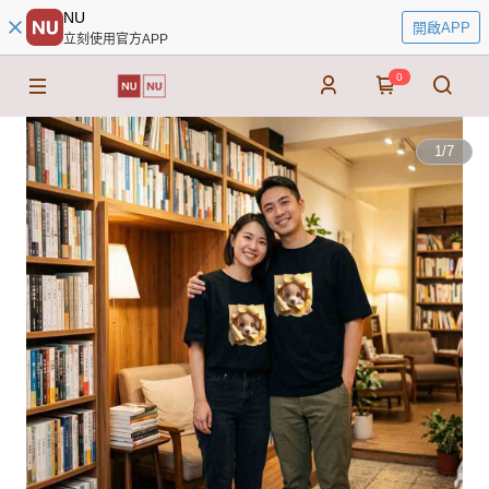
NU
開啟APP
立刻使用官方APP
0
1
/
7