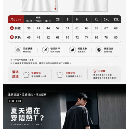
每筆NT$60，滿NT$899(含以上)免運費
由本公司與您本人進行分期帳單所需資料之確認、核對及更正。
客戶支援中心」
https://netprotections.freshdesk.com/support/home
3.完整用戶服務條款，請詳閱以下連結：
https://oppay.tw/userRule
宅配
【注意事項】
１．透過由恩沛科技股份有限公司提供之「AFTEE先享後付」服務完成之交
每筆NT$65，滿NT$899(含以上)免運費
易，需依本服務之必要範圍內提供個人資料，並將交易相關給付款項請求債
權轉讓予恩沛科技股份有限公司。
２．關於個人資料處理事宜，請瀏覽以下網址：
https://aftee.tw/terms/#terms3
３．未成年的使用者請事先徵得法定代理人或監護人之同意方可使用
「AFTEE先享後付」，若未經同意申辦者引起之損失，本公司不負相關責
任。
４．使用「AFTEE先享後付」時，將依據個別帳號之用戶狀況，依本公司即
時審查核予不同之上限額度；若仍有額度不足之情形，本公司將視審查結果
請求用戶進行身份認證。
５．嚴禁一人註冊多個帳號或使用他人資訊註冊。若發現惡意使用之情形，
恩沛科技股份有限公司將有權停止該用戶之使用額度並採取法律行動。