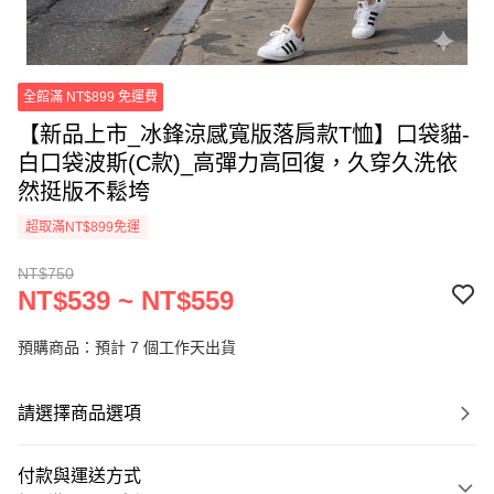
全館滿 NT$899 免運費
【新品上市_冰鋒涼感寬版落肩款T恤】口袋貓-
白口袋波斯(C款)_高彈力高回復，久穿久洗依
然挺版不鬆垮
超取滿NT$899免運
NT$750
NT$539 ~ NT$559
預購商品：預計 7 個工作天出貨
請選擇商品選項
付款與運送方式