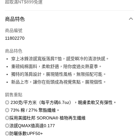
超取滿NT$899免運
付款方式
商品特色
信用卡一次付款
商品編號
信用卡分期付款
11802270
3 期 0 利率 每期
NT$179
21家銀行
商品特色
6 期 0 利率 每期
NT$89
21家銀行
合作金庫商業銀行
第一商業銀行
穿上冰鋒涼感寬版落肩T恤，感受瞬冷的清涼快感。
華南商業銀行
彰化商業銀行
12 期 0 利率 每期
NT$44
21家銀行
合作金庫商業銀行
第一商業銀行
重磅純棉面料，柔軟舒適，陪你度過炎熱夏季。
上海商業儲蓄銀行
台北富邦商業銀行
華南商業銀行
彰化商業銀行
合作金庫商業銀行
第一商業銀行
超商取貨付款
國泰世華商業銀行
兆豐國際商業銀行
獨特的落肩設計，展現隨性風格，無限搭配可能。
上海商業儲蓄銀行
台北富邦商業銀行
華南商業銀行
彰化商業銀行
臺灣中小企業銀行
台中商業銀行
新品上市，讓你在街頭成為視覺焦點，展現個性。
國泰世華商業銀行
兆豐國際商業銀行
LINE Pay
上海商業儲蓄銀行
台北富邦商業銀行
匯豐（台灣）商業銀行
華泰商業銀行
臺灣中小企業銀行
台中商業銀行
國泰世華商業銀行
兆豐國際商業銀行
聯邦商業銀行
遠東國際商業銀行
銷售重點
匯豐（台灣）商業銀行
華泰商業銀行
Apple Pay
臺灣中小企業銀行
台中商業銀行
元大商業銀行
永豐商業銀行
◎ 230克/平方米（每平方碼6.7oz），親膚柔軟又有彈性。
聯邦商業銀行
遠東國際商業銀行
匯豐（台灣）商業銀行
華泰商業銀行
玉山商業銀行
星展（台灣）商業銀行
街口支付
元大商業銀行
永豐商業銀行
◎ 73% 棉 / 27% 聚酯纖維。
聯邦商業銀行
遠東國際商業銀行
台新國際商業銀行
中國信託商業銀行
玉山商業銀行
星展（台灣）商業銀行
◎採用美國杜邦 SORONA® 植物再生纖維
元大商業銀行
永豐商業銀行
台灣樂天信用卡公司
悠遊付
台新國際商業銀行
中國信託商業銀行
玉山商業銀行
星展（台灣）商業銀行
◎涼感QMAX值高達0.177
台灣樂天信用卡公司
台新國際商業銀行
中國信託商業銀行
Google Pay
◎防曬係數UPF50+
台灣樂天信用卡公司