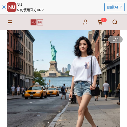
NU
開啟APP
立刻使用官方APP
0
1
/
7