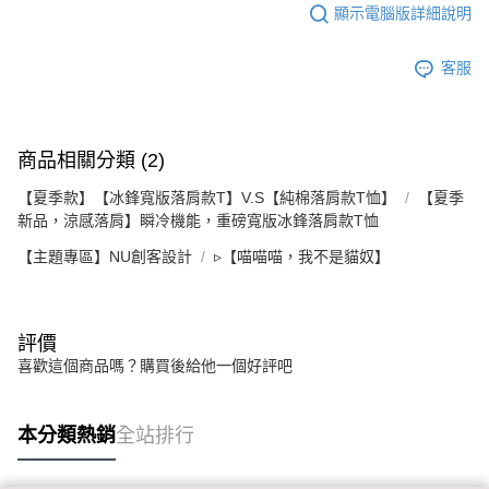
顯示電腦版詳細說明
客服
商品相關分類 (2)
【夏季款】【冰鋒寬版落肩款T】V.S【純棉落肩款T恤】
【夏季
新品，涼感落肩】瞬冷機能，重磅寬版冰鋒落肩款T恤
【主題專區】NU創客設計
▹【喵喵喵，我不是貓奴】
評價
喜歡這個商品嗎？購買後給他一個好評吧
本分類熱銷
全站排行