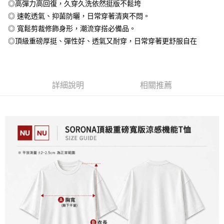
◎高彈力高回復，久穿久洗依然挺版不鬆垮
全盈+PAY
◎ 速乾透氣、抑菌防曬，日常穿著清爽不悶。
大哥付你分期
◎ 寬鬆剪裁修飾身形，潮流穿搭必備品。
相關說明
◎頂級重磅厚挺、彈性好、透氣又耐穿，日常穿著更舒服自在
【大哥付你分期使用說明】
AFTEE先享後付
1.本服務由台灣大哥大提供，台灣大哥大用戶可立即使用無須另外申請。
2.付款方式選擇「大哥付你分期」，訂單成立後會自動跳轉到大哥付的交易
相關說明
流程，驗證手機門號後，選擇欲分期的期數、繳款截止日，確認付款後即完
【關於「AFTEE先享後付」】
成交易。
詳細說明
相關推薦
ATM付款
AFTEE先享後付是「在收到商品之後才付款」的支付方式。 讓您購物簡單
3.實際核准額度、可分期數及費用金額請依後續交易確認頁面所載為準。
便利好安心！
4.訂單成立30分鐘內，如未前往確認交易或遇審核未通過，訂單將自動取
１．簡單：不需註冊會員、不需綁卡、不需儲值。
運送方式
消。如遇「轉專審核」未通過狀況，表示未達大哥付你分期系統評分，恕無
２．便利：只要手機號碼，簡訊認證，即可結帳。
法說明評估內容。
３．安心：先確認商品／服務後，再付款。
全家付款取貨
【繳款方式說明】
1.分期款項不併入電信帳單，「大哥付你分期」於每月結算日後寄送繳費提
每筆NT$65，滿NT$899(含以上)免運費
【「AFTEE先享後付」結帳流程】
醒簡訊。
１．於結帳方式選擇「AFTEE先享後付」後，將跳轉至「AFTEE先享後付」
2.透過簡訊連結打開帳單後，可選擇「超商條碼／台灣大直營門市／銀行轉
付款後全家取貨
結帳頁面，進行簡訊認證並確認金額後，即可完成結帳。
帳／街口支付／iPASS MONEY」等通路繳費。
２．訂單成立數日內，您將收到繳費通知簡訊。
每筆NT$60，滿NT$899(含以上)免運費
３．收到繳費通知簡訊後14天內，點擊此簡訊中的連結，可透過四大超商／
【注意事項】
ATM／網路銀行／等多元方式進行付款，方視為交易完成。
7-11付款取貨
1.本服務係由「台灣大哥大股份有限公司」（以下簡稱本公司）所提供，讓
※ 請注意：結帳手續完成當下不需立刻繳費，但若您需要取消訂單，請聯絡
用戶於交易時，得透過本服務購買商品或服務，並由商店將買賣／分期付款
每筆NT$65，滿NT$899(含以上)免運費
購買商品的店家。未經商家同意取消之訂單仍視為有效，需透過AFTEE先享
買賣價金債權讓與本公司後，依約使用本公司帳單繳交帳款。
後付繳納相關費用。
2.基於同意付款使用「大哥付你分期」之契約關係目的，商店將以您的個人
付款後7-11取貨
※ 交易是否成功請以「AFTEE先享後付 」之結帳頁面顯示為準，若有關於