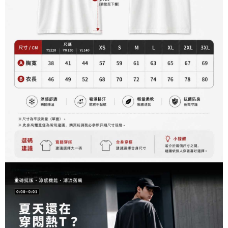
資料（包含姓名、電話或地址）提供予台灣大哥大進項蒐集、處理及利用，
是否繳費成功／繳費後需取消欲退款等相關疑問，請聯繫「AFTEE先享後付
每筆NT$60，滿NT$899(含以上)免運費
由本公司與您本人進行分期帳單所需資料之確認、核對及更正。
客戶支援中心」
https://netprotections.freshdesk.com/support/home
3.完整用戶服務條款，請詳閱以下連結：
https://oppay.tw/userRule
宅配
【注意事項】
１．透過由恩沛科技股份有限公司提供之「AFTEE先享後付」服務完成之交
每筆NT$65，滿NT$899(含以上)免運費
易，需依本服務之必要範圍內提供個人資料，並將交易相關給付款項請求債
權轉讓予恩沛科技股份有限公司。
２．關於個人資料處理事宜，請瀏覽以下網址：
https://aftee.tw/terms/#terms3
３．未成年的使用者請事先徵得法定代理人或監護人之同意方可使用
「AFTEE先享後付」，若未經同意申辦者引起之損失，本公司不負相關責
任。
４．使用「AFTEE先享後付」時，將依據個別帳號之用戶狀況，依本公司即
時審查核予不同之上限額度；若仍有額度不足之情形，本公司將視審查結果
請求用戶進行身份認證。
５．嚴禁一人註冊多個帳號或使用他人資訊註冊。若發現惡意使用之情形，
恩沛科技股份有限公司將有權停止該用戶之使用額度並採取法律行動。