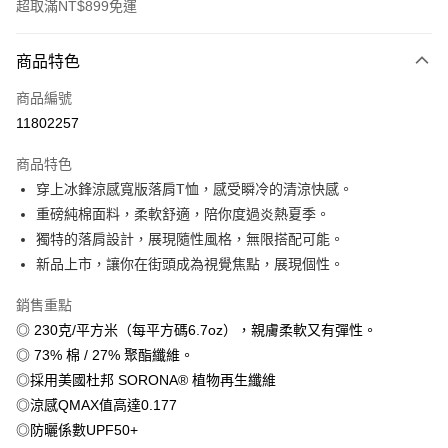
超取滿NT$899免運
付款方式
商品特色
信用卡一次付款
商品編號
信用卡分期付款
11802257
3 期 0 利率 每期
NT$179
21家銀行
商品特色
6 期 0 利率 每期
NT$89
21家銀行
合作金庫商業銀行
第一商業銀行
穿上冰鋒涼感寬版落肩T恤，感受瞬冷的清涼快感。
華南商業銀行
彰化商業銀行
12 期 0 利率 每期
NT$44
21家銀行
合作金庫商業銀行
第一商業銀行
重磅純棉面料，柔軟舒適，陪你度過炎熱夏季。
上海商業儲蓄銀行
台北富邦商業銀行
華南商業銀行
彰化商業銀行
合作金庫商業銀行
第一商業銀行
超商取貨付款
國泰世華商業銀行
兆豐國際商業銀行
獨特的落肩設計，展現隨性風格，無限搭配可能。
上海商業儲蓄銀行
台北富邦商業銀行
華南商業銀行
彰化商業銀行
臺灣中小企業銀行
台中商業銀行
新品上市，讓你在街頭成為視覺焦點，展現個性。
國泰世華商業銀行
兆豐國際商業銀行
LINE Pay
上海商業儲蓄銀行
台北富邦商業銀行
匯豐（台灣）商業銀行
華泰商業銀行
臺灣中小企業銀行
台中商業銀行
國泰世華商業銀行
兆豐國際商業銀行
聯邦商業銀行
遠東國際商業銀行
銷售重點
匯豐（台灣）商業銀行
華泰商業銀行
Apple Pay
臺灣中小企業銀行
台中商業銀行
元大商業銀行
永豐商業銀行
◎ 230克/平方米（每平方碼6.7oz），親膚柔軟又有彈性。
聯邦商業銀行
遠東國際商業銀行
匯豐（台灣）商業銀行
華泰商業銀行
玉山商業銀行
星展（台灣）商業銀行
街口支付
元大商業銀行
永豐商業銀行
◎ 73% 棉 / 27% 聚酯纖維。
聯邦商業銀行
遠東國際商業銀行
台新國際商業銀行
中國信託商業銀行
玉山商業銀行
星展（台灣）商業銀行
◎採用美國杜邦 SORONA® 植物再生纖維
元大商業銀行
永豐商業銀行
台灣樂天信用卡公司
悠遊付
台新國際商業銀行
中國信託商業銀行
玉山商業銀行
星展（台灣）商業銀行
◎涼感QMAX值高達0.177
台灣樂天信用卡公司
台新國際商業銀行
中國信託商業銀行
Google Pay
◎防曬係數UPF50+
台灣樂天信用卡公司