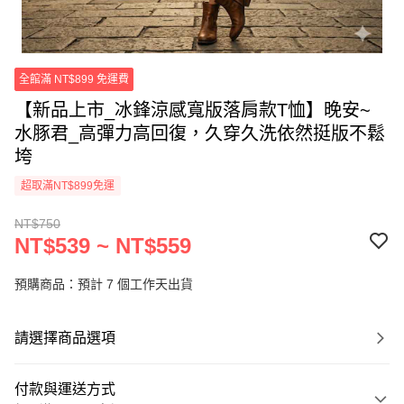
全館滿 NT$899 免運費
【新品上市_冰鋒涼感寬版落肩款T恤】晚安~
水豚君_高彈力高回復，久穿久洗依然挺版不鬆
垮
超取滿NT$899免運
NT$750
NT$539 ~ NT$559
預購商品：預計 7 個工作天出貨
請選擇商品選項
付款與運送方式