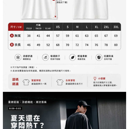
資料（包含姓名、電話或地址）提供予台灣大哥大進項蒐集、處理及利用，
是否繳費成功／繳費後需取消欲退款等相關疑問，請聯繫「AFTEE先享後付
每筆NT$60，滿NT$899(含以上)免運費
由本公司與您本人進行分期帳單所需資料之確認、核對及更正。
客戶支援中心」
https://netprotections.freshdesk.com/support/home
3.完整用戶服務條款，請詳閱以下連結：
https://oppay.tw/userRule
宅配
【注意事項】
１．透過由恩沛科技股份有限公司提供之「AFTEE先享後付」服務完成之交
每筆NT$65，滿NT$899(含以上)免運費
易，需依本服務之必要範圍內提供個人資料，並將交易相關給付款項請求債
權轉讓予恩沛科技股份有限公司。
２．關於個人資料處理事宜，請瀏覽以下網址：
https://aftee.tw/terms/#terms3
３．未成年的使用者請事先徵得法定代理人或監護人之同意方可使用
「AFTEE先享後付」，若未經同意申辦者引起之損失，本公司不負相關責
任。
４．使用「AFTEE先享後付」時，將依據個別帳號之用戶狀況，依本公司即
時審查核予不同之上限額度；若仍有額度不足之情形，本公司將視審查結果
請求用戶進行身份認證。
５．嚴禁一人註冊多個帳號或使用他人資訊註冊。若發現惡意使用之情形，
恩沛科技股份有限公司將有權停止該用戶之使用額度並採取法律行動。