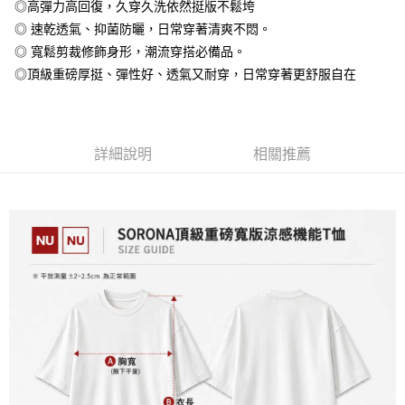
◎高彈力高回復，久穿久洗依然挺版不鬆垮
全盈+PAY
◎ 速乾透氣、抑菌防曬，日常穿著清爽不悶。
大哥付你分期
◎ 寬鬆剪裁修飾身形，潮流穿搭必備品。
相關說明
◎頂級重磅厚挺、彈性好、透氣又耐穿，日常穿著更舒服自在
【大哥付你分期使用說明】
AFTEE先享後付
1.本服務由台灣大哥大提供，台灣大哥大用戶可立即使用無須另外申請。
2.付款方式選擇「大哥付你分期」，訂單成立後會自動跳轉到大哥付的交易
相關說明
流程，驗證手機門號後，選擇欲分期的期數、繳款截止日，確認付款後即完
【關於「AFTEE先享後付」】
成交易。
詳細說明
相關推薦
ATM付款
AFTEE先享後付是「在收到商品之後才付款」的支付方式。 讓您購物簡單
3.實際核准額度、可分期數及費用金額請依後續交易確認頁面所載為準。
便利好安心！
4.訂單成立30分鐘內，如未前往確認交易或遇審核未通過，訂單將自動取
１．簡單：不需註冊會員、不需綁卡、不需儲值。
運送方式
消。如遇「轉專審核」未通過狀況，表示未達大哥付你分期系統評分，恕無
２．便利：只要手機號碼，簡訊認證，即可結帳。
法說明評估內容。
３．安心：先確認商品／服務後，再付款。
全家付款取貨
【繳款方式說明】
1.分期款項不併入電信帳單，「大哥付你分期」於每月結算日後寄送繳費提
每筆NT$65，滿NT$899(含以上)免運費
【「AFTEE先享後付」結帳流程】
醒簡訊。
１．於結帳方式選擇「AFTEE先享後付」後，將跳轉至「AFTEE先享後付」
2.透過簡訊連結打開帳單後，可選擇「超商條碼／台灣大直營門市／銀行轉
付款後全家取貨
結帳頁面，進行簡訊認證並確認金額後，即可完成結帳。
帳／街口支付／iPASS MONEY」等通路繳費。
２．訂單成立數日內，您將收到繳費通知簡訊。
每筆NT$60，滿NT$899(含以上)免運費
３．收到繳費通知簡訊後14天內，點擊此簡訊中的連結，可透過四大超商／
【注意事項】
ATM／網路銀行／等多元方式進行付款，方視為交易完成。
7-11付款取貨
1.本服務係由「台灣大哥大股份有限公司」（以下簡稱本公司）所提供，讓
※ 請注意：結帳手續完成當下不需立刻繳費，但若您需要取消訂單，請聯絡
用戶於交易時，得透過本服務購買商品或服務，並由商店將買賣／分期付款
每筆NT$65，滿NT$899(含以上)免運費
購買商品的店家。未經商家同意取消之訂單仍視為有效，需透過AFTEE先享
買賣價金債權讓與本公司後，依約使用本公司帳單繳交帳款。
後付繳納相關費用。
2.基於同意付款使用「大哥付你分期」之契約關係目的，商店將以您的個人
付款後7-11取貨
※ 交易是否成功請以「AFTEE先享後付 」之結帳頁面顯示為準，若有關於