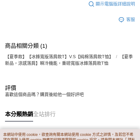
顯示電腦版詳細說明
客服
商品相關分類 (1)
【夏季款】【冰鋒寬版落肩款T】V.S【純棉落肩款T恤】
【夏季
新品，涼感落肩】瞬冷機能，重磅寬版冰鋒落肩款T恤
評價
喜歡這個商品嗎？購買後給他一個好評吧
本分類熱銷
全站排行
本網站中使用 cookie，欲查詢有關本網站使用 cookie 方式之詳情，及若您不希
熱門標籤