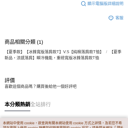
顯示電腦版詳細說明
客服
商品相關分類 (1)
【夏季款】【冰鋒寬版落肩款T】V.S【純棉落肩款T恤】
【夏季
新品，涼感落肩】瞬冷機能，重磅寬版冰鋒落肩款T恤
評價
喜歡這個商品嗎？購買後給他一個好評吧
本分類熱銷
全站排行
本網站中使用 cookie，欲查詢有關本網站使用 cookie 方式之詳情，及若您不希
熱門標籤