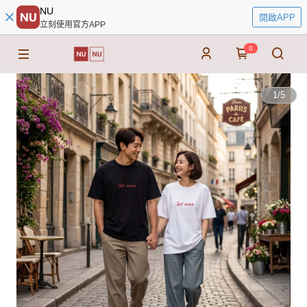
NU
開啟APP
立刻使用官方APP
0
1
/
5