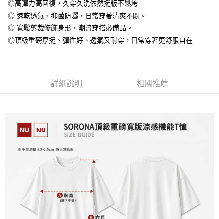
◎高彈力高回復，久穿久洗依然挺版不鬆垮
全盈+PAY
◎ 速乾透氣、抑菌防曬，日常穿著清爽不悶。
大哥付你分期
◎ 寬鬆剪裁修飾身形，潮流穿搭必備品。
相關說明
◎頂級重磅厚挺、彈性好、透氣又耐穿，日常穿著更舒服自在
【大哥付你分期使用說明】
AFTEE先享後付
1.本服務由台灣大哥大提供，台灣大哥大用戶可立即使用無須另外申請。
2.付款方式選擇「大哥付你分期」，訂單成立後會自動跳轉到大哥付的交易
相關說明
流程，驗證手機門號後，選擇欲分期的期數、繳款截止日，確認付款後即完
【關於「AFTEE先享後付」】
成交易。
詳細說明
相關推薦
ATM付款
AFTEE先享後付是「在收到商品之後才付款」的支付方式。 讓您購物簡單
3.實際核准額度、可分期數及費用金額請依後續交易確認頁面所載為準。
便利好安心！
4.訂單成立30分鐘內，如未前往確認交易或遇審核未通過，訂單將自動取
１．簡單：不需註冊會員、不需綁卡、不需儲值。
運送方式
消。如遇「轉專審核」未通過狀況，表示未達大哥付你分期系統評分，恕無
２．便利：只要手機號碼，簡訊認證，即可結帳。
法說明評估內容。
３．安心：先確認商品／服務後，再付款。
全家付款取貨
【繳款方式說明】
1.分期款項不併入電信帳單，「大哥付你分期」於每月結算日後寄送繳費提
每筆NT$65，滿NT$899(含以上)免運費
【「AFTEE先享後付」結帳流程】
醒簡訊。
１．於結帳方式選擇「AFTEE先享後付」後，將跳轉至「AFTEE先享後付」
2.透過簡訊連結打開帳單後，可選擇「超商條碼／台灣大直營門市／銀行轉
付款後全家取貨
結帳頁面，進行簡訊認證並確認金額後，即可完成結帳。
帳／街口支付／iPASS MONEY」等通路繳費。
２．訂單成立數日內，您將收到繳費通知簡訊。
每筆NT$60，滿NT$899(含以上)免運費
３．收到繳費通知簡訊後14天內，點擊此簡訊中的連結，可透過四大超商／
【注意事項】
ATM／網路銀行／等多元方式進行付款，方視為交易完成。
7-11付款取貨
1.本服務係由「台灣大哥大股份有限公司」（以下簡稱本公司）所提供，讓
※ 請注意：結帳手續完成當下不需立刻繳費，但若您需要取消訂單，請聯絡
用戶於交易時，得透過本服務購買商品或服務，並由商店將買賣／分期付款
每筆NT$65，滿NT$899(含以上)免運費
購買商品的店家。未經商家同意取消之訂單仍視為有效，需透過AFTEE先享
買賣價金債權讓與本公司後，依約使用本公司帳單繳交帳款。
後付繳納相關費用。
2.基於同意付款使用「大哥付你分期」之契約關係目的，商店將以您的個人
付款後7-11取貨
※ 交易是否成功請以「AFTEE先享後付 」之結帳頁面顯示為準，若有關於