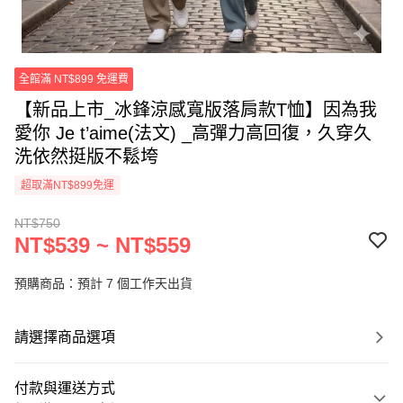
全館滿 NT$899 免運費
【新品上市_冰鋒涼感寬版落肩款T恤】因為我
愛你 Je t’aime(法文) _高彈力高回復，久穿久
洗依然挺版不鬆垮
超取滿NT$899免運
NT$750
NT$539 ~ NT$559
預購商品：預計 7 個工作天出貨
請選擇商品選項
付款與運送方式