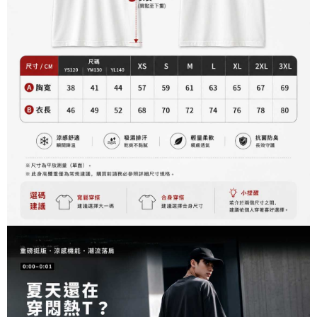
資料（包含姓名、電話或地址）提供予台灣大哥大進項蒐集、處理及利用，
是否繳費成功／繳費後需取消欲退款等相關疑問，請聯繫「AFTEE先享後付
每筆NT$60，滿NT$899(含以上)免運費
由本公司與您本人進行分期帳單所需資料之確認、核對及更正。
客戶支援中心」
https://netprotections.freshdesk.com/support/home
3.完整用戶服務條款，請詳閱以下連結：
https://oppay.tw/userRule
宅配
【注意事項】
１．透過由恩沛科技股份有限公司提供之「AFTEE先享後付」服務完成之交
每筆NT$65，滿NT$899(含以上)免運費
易，需依本服務之必要範圍內提供個人資料，並將交易相關給付款項請求債
權轉讓予恩沛科技股份有限公司。
２．關於個人資料處理事宜，請瀏覽以下網址：
https://aftee.tw/terms/#terms3
３．未成年的使用者請事先徵得法定代理人或監護人之同意方可使用
「AFTEE先享後付」，若未經同意申辦者引起之損失，本公司不負相關責
任。
４．使用「AFTEE先享後付」時，將依據個別帳號之用戶狀況，依本公司即
時審查核予不同之上限額度；若仍有額度不足之情形，本公司將視審查結果
請求用戶進行身份認證。
５．嚴禁一人註冊多個帳號或使用他人資訊註冊。若發現惡意使用之情形，
恩沛科技股份有限公司將有權停止該用戶之使用額度並採取法律行動。