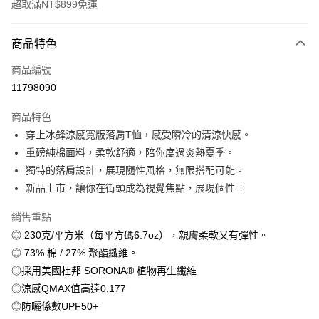
超取滿NT$899免運
付款方式
商品特色
信用卡一次付款
商品編號
信用卡分期付款
11798090
3 期 0 利率 每期
NT$179
21家銀行
商品特色
6 期 0 利率 每期
NT$89
21家銀行
合作金庫商業銀行
第一商業銀行
穿上冰鋒涼感寬版落肩T恤，感受瞬冷的清涼快感。
華南商業銀行
彰化商業銀行
12 期 0 利率 每期
NT$44
21家銀行
合作金庫商業銀行
第一商業銀行
重磅純棉面料，柔軟舒適，陪你度過炎熱夏季。
上海商業儲蓄銀行
台北富邦商業銀行
華南商業銀行
彰化商業銀行
合作金庫商業銀行
第一商業銀行
超商取貨付款
國泰世華商業銀行
兆豐國際商業銀行
獨特的落肩設計，展現隨性風格，無限搭配可能。
上海商業儲蓄銀行
台北富邦商業銀行
華南商業銀行
彰化商業銀行
臺灣中小企業銀行
台中商業銀行
新品上市，讓你在街頭成為視覺焦點，展現個性。
國泰世華商業銀行
兆豐國際商業銀行
LINE Pay
上海商業儲蓄銀行
台北富邦商業銀行
匯豐（台灣）商業銀行
華泰商業銀行
臺灣中小企業銀行
台中商業銀行
國泰世華商業銀行
兆豐國際商業銀行
聯邦商業銀行
遠東國際商業銀行
銷售重點
匯豐（台灣）商業銀行
華泰商業銀行
Apple Pay
臺灣中小企業銀行
台中商業銀行
元大商業銀行
永豐商業銀行
◎ 230克/平方米（每平方碼6.7oz），親膚柔軟又有彈性。
聯邦商業銀行
遠東國際商業銀行
匯豐（台灣）商業銀行
華泰商業銀行
玉山商業銀行
星展（台灣）商業銀行
街口支付
元大商業銀行
永豐商業銀行
◎ 73% 棉 / 27% 聚酯纖維。
聯邦商業銀行
遠東國際商業銀行
台新國際商業銀行
中國信託商業銀行
玉山商業銀行
星展（台灣）商業銀行
◎採用美國杜邦 SORONA® 植物再生纖維
元大商業銀行
永豐商業銀行
台灣樂天信用卡公司
悠遊付
台新國際商業銀行
中國信託商業銀行
玉山商業銀行
星展（台灣）商業銀行
◎涼感QMAX值高達0.177
台灣樂天信用卡公司
台新國際商業銀行
中國信託商業銀行
Google Pay
◎防曬係數UPF50+
台灣樂天信用卡公司