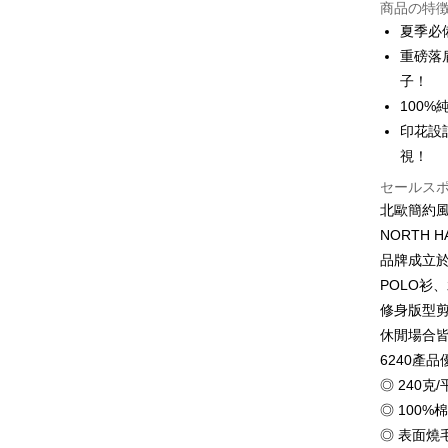
商品の特
3回払
夏季必
6回払
合作金
重磅落
華南商
12回
合作金
子！
上海商
華南商
100
合作金
コンビニ
国泰世
上海商
華南商
印花設
台湾中
国泰世
LINE Pay
上海商
視！
HSBC
台湾中
国泰世
聯邦商
HSBC
セールス
Apple Pay
台湾中
元大商
聯邦商
北歐簡約
HSBC
玉山商
JKOPAY
元大商
NORTH 
聯邦商
台新國
玉山商
元大商
品牌成立於
台湾楽
Easy Walle
台新國
玉山商
POLO衫
台湾楽
台新國
Google Pa
修身版型
台湾楽
休閒場合
Plus Pay
6240產品
OP Pay La
◎ 240
説明
◎ 100%
【OP Pay
AFTEE
◎ 表面
1. 本サ