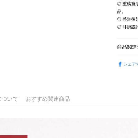
追加の申
説明
◎ 重磅
2. 支払い
一、 AF
品。
ATM払い
動的に OP
1.お支払
払いの回
◎ 整道後
ドウが表
す。
2.SMS
◎ 耳掛設
3. 実際
3.注文す
配送方法
ジを基準
す。
4. 注文
4.ご注文
全家付款
合、注文
商品関連
員の場合は
が発生し
配送毎にN
5.商品受
評価内容
たはアプリ
【夏季款】
付款後全
ングでお
シェア
磅純棉T恤
配送毎にN
【支払い
代金納付期
【夏季款】
1. 分割払
プリをダウ
熱銷】10
7-11付款
の締め日後
以内まで
2. SM
配送毎にN
湾大直営店
お支払期限
について
おすすめ関連商品
で支払い
付款後7-1
もとに計算
期限を延
配送毎にN
【注意事
（例：予
1. 本サ
の有無に関
宅配
よって提
スを購入
二、支払
配送毎にN
渡した後
1.初回 