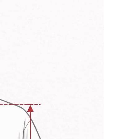
額が設定されます。
 Pay Later」を利用する契約関係の目的から、店舗はあなたの個
は最低NT$20です。
名前、電話または住所を含む）を台湾大哥大に提供し、収集、
台湾の会員のみご利用いただけます。
び利用するために、当社があなた本人と分割請求書に必要な情
、照合および修正を行います。
約「AFTEE代金後払い」（以下当サービスという）はネット
なユーザーサービス規約については、以下のリンクを参照してく
ョンズ（以下 AFTEE という）が提供し、AFTEEが代金を徴収
tps://oppay.tw/userRule
当サービスご利用の際に提供しなければならない個人情報（注
名、電話番号、受取人の氏名、電話番号、受取人住所を含むが
ない）は、AFTEEに渡され当サービスで必要な範囲内で利用
AFTEEの個人情報の収集、処理、利用について、詳細は
公式ホームページの『個人情報の収集、処理及び利用に関する声
参照ください（
https://aftee.tw/privacypolicy/
）。
の初回ご利用の際に、審査を通過すれば、最高額がNT$10,000に
支払い期限を過ぎた場合、その金額に基づいて年利20%の遅
が加算されます。未成年の利用者は、事前に法定代理人または
意を得ればAFTEEをご利用いただけます。
の処理、利用について疑問がある、または関連する法律の権利
たい場合は、ネットプロテクションズ
rotections.co.jp
にご連絡ください。上記に示した個人情報
購入注文書とあわせてAFTEEにご提供いただく、または
にあなたの個人情報の収集、処理、利用を許可することににご同
けない場合は、当サービスを選択しないでください。