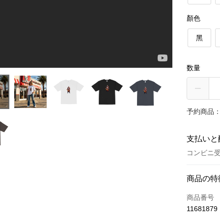
顏色
黑
数量
予約商品：
支払いと
コンビニ受
お支払い
商品の特
クレジット
商品番号
11681879
クレジッ