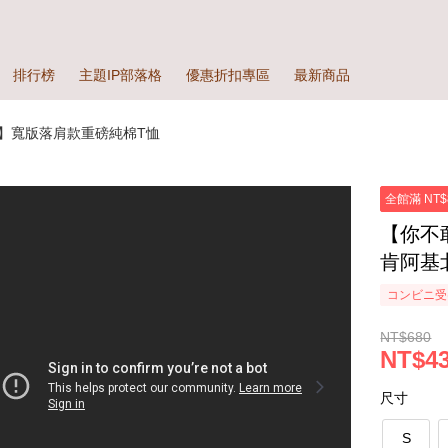
排行榜
主題IP部落格
優惠折扣專區
最新商品
】寬版落肩款重磅純棉T恤
全館滿 NT$
【你不
肯阿基
コンビニ受
NT$680
NT$43
尺寸
S