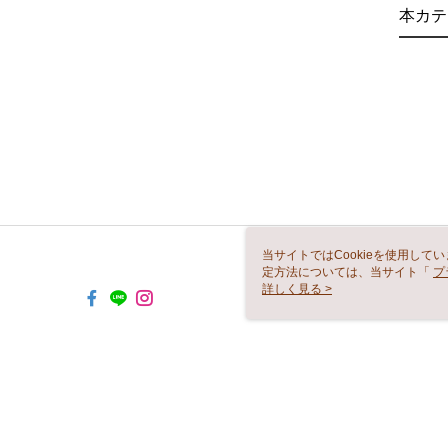
本カテ
当サイトではCookieを使用して
定方法については、当サイト「
プ
き使用される場合、当社がサイト利用
詳しく見る >