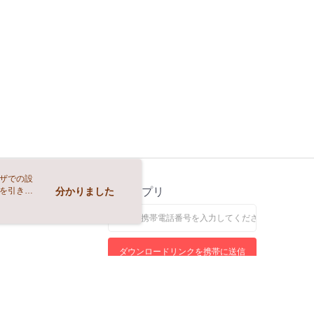
ウザでの設
トを引き続
ス
分かりました
公式アプリ
なします。
ダウンロードリンクを携帯に送信
れる電話をお受けになりましたら、詐欺防止ホットライン165までご連絡ください