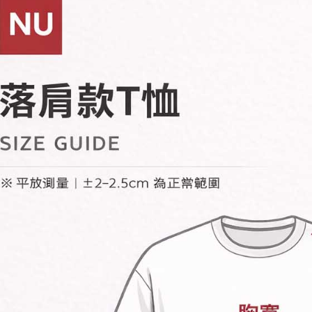
す。
き、限度
2. 「OP
2.決済金額
人情報（
3.現在、
処理およ
報の確認
三、利用規
3. 完全
プロテクシ
ださい：
ht
します。
文者の氏
これに限ら
されます。
AFTEE
明』をご
AFTEE
なります。
延滞納金
後見人の同
個人情報
を行使し
cs_tw@netp
を、必要な
AFTEE
意いただ