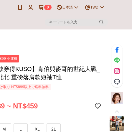
0
日本語
TWD
899 免運費
敢穿得KUSO】肯伯與麥哥的世紀大戰_
北北 重磅落肩款短袖T恤
け取り NT$899以上で送料無料
9 ~ NT$459
M
L
XL
2L