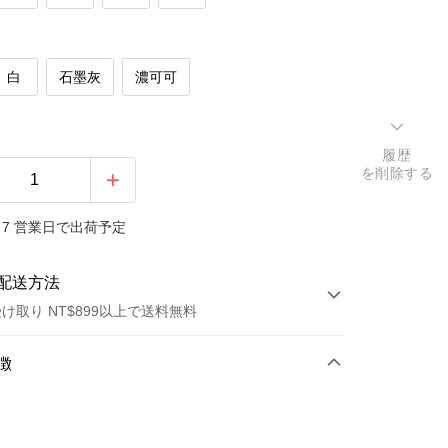
白
石墨灰
濃可可
履歴
を削除する
7 営業日で出荷予定
配送方法
け取り NT$899以上で送料無料
方法
徴
カード1回払い
トカード分割払い