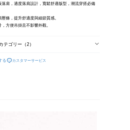
請なしで即時に利用可能です。
寬版落肩，適度落肩設計，寬鬆舒適版型，潮流穿搭必備
方法で「OP Pay Later」を選択すると、注文が成立した後に自
TEE代金後払いについて
 Pay Later の取引プロセスに移行し、携帯番号を確認後、分割
い方法でAFTEE代金後払いを選択すると、携帯電話認証ウィン
数や支払い期限を選択し、支払いを確認すると取引が完了しま
領壓條，提升舒適度與細節質感。
示されます。
で認証してお支払い手続を進めてください。
計，方便吊掛且不影響外觀。
の承認額、分割回数および費用については、後続の取引確認ペー
るときのお支払いは不要です。商品はご指定の住所に配送されま
とします。
成立後30分以内に確認取引を行わない場合や審査が通過しない場
が完了すると、携帯に支払い通知のSMSが届きます。アプリ会
取貨
は自動的にキャンセルされます。「転専審査」に未通過の状況
カテゴリー（2）
、AFTEE アプリプッシュ通知が届きます。
た場合は、システムの評価基準に達していないことを意味し、
T$65、NT$899以上で送料無料
け取り時のお支払いは不要です。商品を確かめてから、SMSま
についての説明はいたしかねます。
の通知に従って、4大コンビニ、またはATM/オンラインバンキ
100%純棉印花短袖T恤
【新品上市】寬版落肩款重
家取貨
支払いください。
する
カスタマーサービス
T$60、NT$899以上で送料無料
方法の説明】
限は最短で 14 日以内ですので、ご注意ください。AFTEE ア
【冰鋒寬版落肩款T】V.S【純棉落肩款T恤】
【經典
いの金額は電信請求書に統合されず、「OP Pay Later」は毎月
ンロードして AFTEE 会員になるとお支払い期限を最長 45 日
0%純棉 寬版落肩款T恤
取貨
に支払いリマインダーのSMSを送信します。
延長できます。
Sのリンクを通じて請求書を開いた後、「コンビニバーコード／台
T$65、NT$899以上で送料無料
舗／銀行振込／街口支払い／iPASS MONEY」などのチャネル
は、ショップが請求した期日と、AFTEEで延長できる日数を
を選択できます。
1取貨
されます。AFTEEで注文すると、商品を受け取るまで支払い
長できますが、商品を期限内に受け取れない場合があります
T$60、NT$899以上で送料無料
項】
約商品や商品到着日が比較的遅い商品）。そのため、商品到着
ービスは「台湾大哥大株式会社」（以下「当社」といいます）に
わらず、AFTEEで指定された期限内にお支払いください。
供され、ユーザーが取引時に本サービスを通じて商品やサービ
できるようにし、店舗が売買／分割払い売買の債権を当社に譲
い限度額
T$65、NT$899以上で送料無料
、契約に基づいて当社の請求書で帳款を支払うことになりま
AFTEEを ご利用の際に、認証結果及び当社の審査の結果に基づ