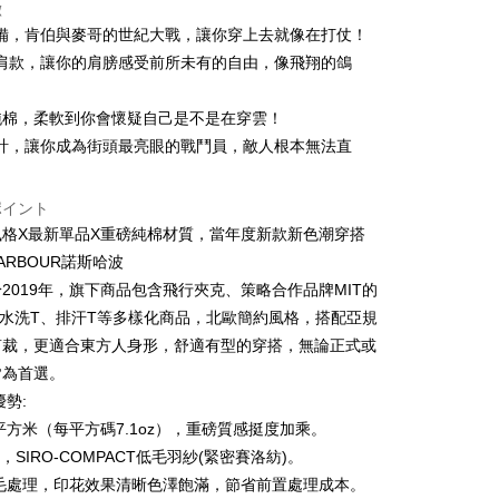
徴
い、金利0、毎回
NT$146
21行の銀行
備，肯伯與麥哥的世紀大戰，讓你穿上去就像在打仗！
い、金利0、毎回
NT$73
21行の銀行
庫商業銀行
第一商業銀行
肩款，讓你的肩膀感受前所未有的自由，像飛翔的鴿
業銀行
彰化商業銀行
払い、金利0、毎回
NT$36
21行の銀行
庫商業銀行
第一商業銀行
業儲蓄銀行
台北富邦商業銀行
業銀行
彰化商業銀行
%純棉，柔軟到你會懷疑自己是不是在穿雲！
庫商業銀行
第一商業銀行
店頭代金引換
華商業銀行
兆豐國際商業銀行
業儲蓄銀行
台北富邦商業銀行
業銀行
彰化商業銀行
計，讓你成為街頭最亮眼的戰鬥員，敵人根本無法直
小企業銀行
台中商業銀行
華商業銀行
兆豐國際商業銀行
業儲蓄銀行
台北富邦商業銀行
(台湾)商業銀行
華泰商業銀行
小企業銀行
台中商業銀行
華商業銀行
兆豐國際商業銀行
業銀行
遠東国際商業銀行
(台湾)商業銀行
華泰商業銀行
ポイント
小企業銀行
台中商業銀行
業銀行
永豐商業銀行
業銀行
遠東国際商業銀行
風格X最新單品X重磅純棉材質，當年度新款新色潮穿搭
(台湾)商業銀行
華泰商業銀行
業銀行
星展(台湾)商業銀行
業銀行
永豐商業銀行
HARBOUR諾斯哈波
業銀行
遠東国際商業銀行
際商業銀行
中国信託商業銀行
業銀行
星展(台湾)商業銀行
業銀行
永豐商業銀行
2019年，旗下商品包含飛行夾克、策略合作品牌MIT的
天クレジットカード会社
t
際商業銀行
中国信託商業銀行
業銀行
星展(台湾)商業銀行
、水洗T、排汗T等多樣化商品，北歐簡約風格，搭配亞規
天クレジットカード会社
際商業銀行
中国信託商業銀行
y
剪裁，更適合東方人身形，舒適有型的穿搭，無論正式或
天クレジットカード会社
皆為首選。
優勢:
ter
克/平方米（每平方碼7.1oz），重磅質感挺度加乘。
棉，SIRO-COMPACT低毛羽紗(緊密賽洛紡)。
 Later 使用説明】
代金後払い
燒毛處理，印花效果清晰色澤飽滿，節省前置處理成本。
ービスは台湾大哥大によって提供され、台湾大哥大のユーザーは