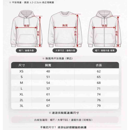
二、付款限制
台湾大哥大与本人进行分期账单所需资料之确认、核对及更正。
1. 初次使用 AFTEE 時，將依認證結果及本公司審查結果，核予每個人不同
宅配
3. 完整用户服务条款，请详阅以下链接：
https://oppay.tw/userRule
之上限額度
2. 結帳金額須大於NT$30
每笔NT$65，满NT$899(含以上)免运费
3. 目前僅支援台灣會員
三、聲明條款
「AFTEE先享後付」(下稱本服務)乃由恩沛科技股份有限公司(下稱 AFTEE )
所提供，並由 AFTEE 向您收取款項。因使用本服務所須提供之個人資料(包
含但不限於訂購人姓名、電話，收件人姓名、電話、收件地址)，將交付予
AFTEE 於本服務必要服務範圍內運用。關於 AFTEE 對於個人資料之蒐集、
處理、利用，詳參 AFTEE 官網之『個人資料蒐集、處理及利用告知聲明』
（
https://aftee.tw/privacypolicy/
）。
若款項超過繳費期限，將根據當次的金額加收年利率 16% 的逾期滯納金。
未成年的使用者，請事先徵得法定代理人或監護人之同意方可使用
AFTEE。
若您對於個人資料之處理、利用有任何疑問，或欲行使相關法律權利，請聯
繫恩沛科技股份有限公司。若您不同意我們將上開所示之個人資料，連同必
要之購買訂單資訊提供予 AFTEE ，或讓 AFTEE 蒐集處理利用您的個人資
料，請勿選用本服務。