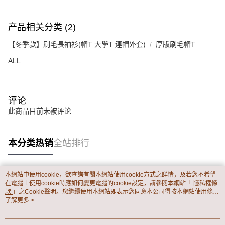
产品相关分类 (2)
【冬季款】刷毛長袖衫(帽T 大學T 連帽外套)
厚版刷毛帽T
ALL
评论
此商品目前未被评论
本分类热销
全站排行
本網站中使用cookie，欲查詢有關本網站使用cookie方式之詳情，及若您不希望
热门标签
在電腦上使用cookie時應如何變更電腦的cookie設定，請參閱本網站「
隱私權條
款
」之Cookie聲明。您繼續使用本網站即表示您同意本公司得按本網站使用條款
之Cookie聲明使用cookie。
了解更多 >