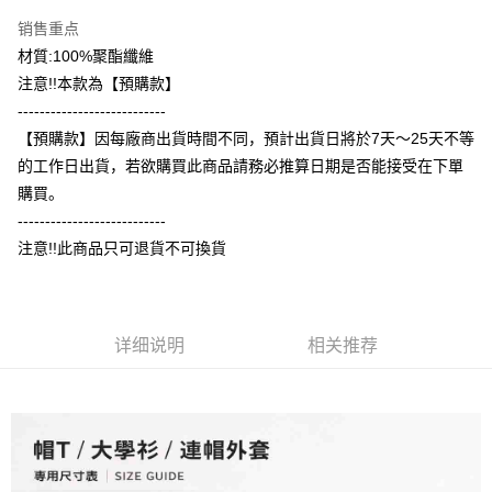
大哥付你分期
销售重点
相关说明
材質:100%聚酯纖維
【大哥付你分期使用说明】
注意!!本款為【預購款】
AFTEE先享后付
1. 本服务由台湾大哥大提供，电信用户可立即使用无须另外申请。（限个人
---------------------------
月租型门号，不开放公司户及预付卡使用）
相关说明
2. 付款方式选择 “大哥付你分期”，订单成立后会自动跳转到大哥付的交易流
【預購款】因每廠商出貨時間不同，預計出貨日將於7天～25天不等
一、關於 AFTEE先享後付
程，验证手机门号后，选择欲分期的期数、缴款截止日，确认付款后即完成
ATM付款
1. 於付款方式選擇AFTEE先享後付，將跳出AFTEE先享後付手機驗證視
的工作日出貨，若欲購買此商品請務必推算日期是否能接受在下單
交易。
窗。
3. 实际核准额度、可分期数及费用金额请依后续交易确认页面所载为准。
購買。
2. 進行簡訊驗證之後，即可完成結帳手續。
运送方式
4. 订单成立30分钟内，如未前往确认交易或遇审核未通过，订单将自动取
3. 訂單確認後不需事先繳費，商品會配送至您的指定地址。
---------------------------
消。如遇 “转专审核”未通过状况，表示未达系统评分，恕无法说明评估内
4. 下訂完成後，您的手機會收到一封繳費通知簡訊，APP會員則會收到
全家付款取貨
注意!!此商品只可退貨不可換貨
容。
AFTEE APP推播通知。
【缴款方式说明】
每笔NT$65，满NT$899(含以上)免运费
5. 收到商品當下無需繳費，確認無誤後，請再利用繳費通知簡訊或AFTEE
1. 分期款项不并入电信账单，“大哥付你分期”于每月结算日后寄送缴费提醒
APP於四大便利商店‧ATM/網銀等方式進行付款。
短信。
付款後全家取貨
2. 通过短信链接打开账单后，可选择 “超商条码／台湾大直营门市／银行转
請留意繳費期限為 14 天。唯有下載 AFTEE App 成為 AFTEE 會員者方能享
详细说明
相关推荐
每笔NT$60，满NT$899(含以上)免运费
账／街口支付／iPASS MONEY”等通路缴费。
有最長 45 天內付款之服務。
7-11付款取貨
【注意事项】
繳費期限，為商家向您請款的時間，再加上使用AFTEE可延長的天數所計算
1. 本服务系由 “台湾大哥大股份有限公司”所提供，让用户于交易时，得通过
每笔NT$65，满NT$899(含以上)免运费
出。使用AFTEE下訂可以延長您收到商品前的繳費天數，但無法保證一定能
本服务购买商品或服务，并由商店将买卖／分期付款买卖价金债权让与本公
夠在期限內收到商品(例如:預購商品或預計到貨時間較長者)。因此無論收到
司后，依约使用本公司账单缴交账款。
付款後7-11取貨
商品與否，仍需要請您在AFTEE規定的時間內完成繳費。
2. 基于同意付款使用 “大哥付你分期”之契约关系目的，商店将以您的个人资
每笔NT$60，满NT$899(含以上)免运费
料（包含姓名、电话或地址）提供予台湾大哥大进项收集、处理及利用，由