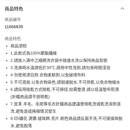
付款方式
商品特色
信用卡一次付款
商品编号
信用卡分期付款
11666839
3期 0利率，每期
NT$199
21家银行
商品特色
6期 0利率，每期
NT$99
21家银行
合作金库商业银行
第一商业银行
商品須知
华南商业银行
彰化商业银行
12期 0利率，每期
NT$49
21家银行
合作金库商业银行
第一商业银行
1.此款式為100%聚酯纖維
上海商业储蓄银行
台北富邦商业银行
华南商业银行
彰化商业银行
合作金库商业银行
第一商业银行
超商取货付款
国泰世华商业银行
兆丰国际商业银行
2.請放入適中之細網洗衣袋中弱速水洗以保持商品型態
上海商业储蓄银行
台北富邦商业银行
华南商业银行
彰化商业银行
台湾中小企业银行
台中商业银行
3.洗滌時水溫請低於30℃;請用中性洗劑,請勿長時間浸泡
国泰世华商业银行
兆丰国际商业银行
LINE Pay
上海商业储蓄银行
台北富邦商业银行
汇丰（台湾）商业银行
华泰商业银行
台湾中小企业银行
台中商业银行
4.勿使用漂白劑.衣物柔軟劑,以免破壞布料
国泰世华商业银行
兆丰国际商业银行
联邦商业银行
远东国际商业银行
汇丰（台湾）商业银行
华泰商业银行
Apple Pay
5.不可濕放,以免衣物染色;請弱速脫水,不可烘乾,以免衣物縮水
台湾中小企业银行
台中商业银行
元大商业银行
永丰商业银行
联邦商业银行
远东国际商业银行
汇丰（台湾）商业银行
华泰商业银行
6.請採用陰乾方式晾乾,不可擰扭;如需整燙,請以低溫墊布熨燙.
玉山商业银行
星展（台湾）商业银行
街口支付
元大商业银行
永丰商业银行
联邦商业银行
远东国际商业银行
(針織商品請平放晾乾)
台新国际商业银行
中国信托商业银行
玉山商业银行
星展（台湾）商业银行
元大商业银行
永丰商业银行
台湾乐天信用卡公司
悠遊付
7.皮革.羊毛、毛呢等毛衣針織商品建議使用乾洗或乾洗溶劑清
台新国际商业银行
中国信托商业银行
玉山商业银行
星展（台湾）商业银行
洗,避免造成捲縮情況發生
台湾乐天信用卡公司
台新国际商业银行
中国信托商业银行
Google Pay
8.印/繡花.燙鑽.縫珠飾.亮片.刷色商品請反面手洗,不可搓揉與脫
台湾乐天信用卡公司
Plus PAY
水,避免脫落