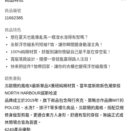
信用卡一次付款
商品編號
信用卡分期付款
11662385
3 期 0 利率 每期
NT$146
21家銀行
商品特色
6 期 0 利率 每期
NT$73
21家銀行
合作金庫商業銀行
第一商業銀行
想在夏天也能像亂馬一樣潑水潑得有型嗎？
華南商業銀行
彰化商業銀行
12 期 0 利率 每期
NT$36
21家銀行
合作金庫商業銀行
第一商業銀行
全新浮世繪系列短袖T恤，讓你瞬間變身動漫主角！
上海商業儲蓄銀行
台北富邦商業銀行
華南商業銀行
彰化商業銀行
合作金庫商業銀行
第一商業銀行
超商取貨付款
國泰世華商業銀行
兆豐國際商業銀行
100%純棉材質，舒服到讓你懷疑自己是不是在穿空氣！
上海商業儲蓄銀行
台北富邦商業銀行
華南商業銀行
彰化商業銀行
臺灣中小企業銀行
台中商業銀行
寬版落肩設計，隨便一穿就能贏得路人注目！
國泰世華商業銀行
兆豐國際商業銀行
LINE Pay
上海商業儲蓄銀行
台北富邦商業銀行
匯豐（台灣）商業銀行
華泰商業銀行
臺灣中小企業銀行
台中商業銀行
快來把這件T恤帶回家，讓你的衣櫃也變得浮世繪風情！
國泰世華商業銀行
兆豐國際商業銀行
聯邦商業銀行
遠東國際商業銀行
匯豐（台灣）商業銀行
華泰商業銀行
Apple Pay
臺灣中小企業銀行
台中商業銀行
元大商業銀行
永豐商業銀行
銷售重點
聯邦商業銀行
遠東國際商業銀行
匯豐（台灣）商業銀行
華泰商業銀行
玉山商業銀行
星展（台灣）商業銀行
街口支付
元大商業銀行
永豐商業銀行
北歐簡約風格X最新單品X重磅純棉材質，當年度新款新色潮穿搭
聯邦商業銀行
遠東國際商業銀行
台新國際商業銀行
中國信託商業銀行
玉山商業銀行
星展（台灣）商業銀行
NORTH HARBOUR諾斯哈波
元大商業銀行
永豐商業銀行
台灣樂天信用卡公司
悠遊付
台新國際商業銀行
中國信託商業銀行
玉山商業銀行
星展（台灣）商業銀行
品牌成立於2019年，旗下商品包含飛行夾克、策略合作品牌MIT的
台灣樂天信用卡公司
台新國際商業銀行
中國信託商業銀行
Google Pay
POLO衫、水洗T、排汗T等多樣化商品，北歐簡約風格，搭配亞規
台灣樂天信用卡公司
修身版型剪裁，更適合東方人身形，舒適有型的穿搭，無論正式或
全盈+PAY
休閒場合皆為首選。
大哥付你分期
6240產品優勢: