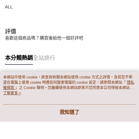
宅配
【注意事項】
ALL
１．透過由恩沛科技股份有限公司提供之「AFTEE先享後付」服務完成之交
每筆NT$65，滿NT$899(含以上)免運費
易，需依本服務之必要範圍內提供個人資料，並將交易相關給付款項請求債
權轉讓予恩沛科技股份有限公司。
２．關於個人資料處理事宜，請瀏覽以下網址：
https://aftee.tw/terms/#terms3
評價
３．未成年的使用者請事先徵得法定代理人或監護人之同意方可使用
喜歡這個商品嗎？購買後給他一個好評吧
「AFTEE先享後付」，若未經同意申辦者引起之損失，本公司不負相關責
任。
４．使用「AFTEE先享後付」時，將依據個別帳號之用戶狀況，依本公司即
本分類熱銷
全站排行
時審查核予不同之上限額度；若仍有額度不足之情形，本公司將視審查結果
請求用戶進行身份認證。
５．嚴禁一人註冊多個帳號或使用他人資訊註冊。若發現惡意使用之情形，
恩沛科技股份有限公司將有權停止該用戶之使用額度並採取法律行動。
本網站中使用 cookie，欲查詢有關本網站使用 cookie 方式之詳情，及若您不希
熱門標籤
望在電腦上使用 cookie 時應如何變更電腦的 cookie 設定，請參閱本網站「
隱私
權條款
」之 Cookie 聲明。您繼續使用本網站即表示您同意本公司得按本網站使
用條款之 Cookie 聲明使用 cookie。
了解更多 >
我知道了