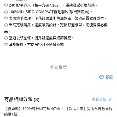
相關說明
◎ 240克/平方米（每平方碼7.1oz），重磅質感挺度加乘。
【大哥付你分期使用說明】
◎ 100%棉，SIRO-COMPACT低毛羽紗(緊密賽洛紡)。
AFTEE先享後付
1.本服務由台灣大哥大提供，台灣大哥大用戶可立即使用無須另外申請。
◎ 表面燒毛處理，印花效果清晰色澤飽滿，節省前置處理成本。
2.付款方式選擇「大哥付你分期」，訂單成立後會自動跳轉到大哥付的交易
相關說明
流程，驗證手機門號後，選擇欲分期的期數、繳款截止日，確認付款後即完
◎ 重磅寬版落肩，適度落肩設計，寬鬆舒適版型，潮流穿搭必備
【關於「AFTEE先享後付」】
成交易。
ATM付款
AFTEE先享後付是「在收到商品之後才付款」的支付方式。 讓您購物簡單
品。
3.實際核准額度、可分期數及費用金額請依後續交易確認頁面所載為準。
便利好安心！
4.訂單成立30分鐘內，如未前往確認交易或遇審核未通過，訂單將自動取
◎ 整道後領壓條，提升舒適度與細節質感。
１．簡單：不需註冊會員、不需綁卡、不需儲值。
運送方式
消。如遇「轉專審核」未通過狀況，表示未達大哥付你分期系統評分，恕無
２．便利：只要手機號碼，簡訊認證，即可結帳。
◎ 耳掛設計，方便吊掛且不影響外觀。
法說明評估內容。
３．安心：先確認商品／服務後，再付款。
全家付款取貨
【繳款方式說明】
1.分期款項不併入電信帳單，「大哥付你分期」於每月結算日後寄送繳費提
每筆NT$65，滿NT$899(含以上)免運費
【「AFTEE先享後付」結帳流程】
醒簡訊。
１．於結帳方式選擇「AFTEE先享後付」後，將跳轉至「AFTEE先享後付」
2.透過簡訊連結打開帳單後，可選擇「超商條碼／台灣大直營門市／銀行轉
付款後全家取貨
相關推薦
結帳頁面，進行簡訊認證並確認金額後，即可完成結帳。
帳／街口支付／iPASS MONEY」等通路繳費。
２．訂單成立數日內，您將收到繳費通知簡訊。
每筆NT$60，滿NT$899(含以上)免運費
客服
３．收到繳費通知簡訊後14天內，點擊此簡訊中的連結，可透過四大超商／
【注意事項】
ATM／網路銀行／等多元方式進行付款，方視為交易完成。
7-11付款取貨
1.本服務係由「台灣大哥大股份有限公司」（以下簡稱本公司）所提供，讓
※ 請注意：結帳手續完成當下不需立刻繳費，但若您需要取消訂單，請聯絡
用戶於交易時，得透過本服務購買商品或服務，並由商店將買賣／分期付款
每筆NT$65，滿NT$899(含以上)免運費
購買商品的店家。未經商家同意取消之訂單仍視為有效，需透過AFTEE先享
買賣價金債權讓與本公司後，依約使用本公司帳單繳交帳款。
後付繳納相關費用。
2.基於同意付款使用「大哥付你分期」之契約關係目的，商店將以您的個人
商品相關分類 (3)
查看全部
付款後7-11取貨
※ 交易是否成功請以「AFTEE先享後付 」之結帳頁面顯示為準，若有關於
資料（包含姓名、電話或地址）提供予台灣大哥大進項蒐集、處理及利用，
是否繳費成功／繳費後需取消欲退款等相關疑問，請聯繫「AFTEE先享後付
每筆NT$60，滿NT$899(含以上)免運費
由本公司與您本人進行分期帳單所需資料之確認、核對及更正。
【夏季款】100%純棉印花短袖T恤
【新品上市】寬版落肩款重磅
客戶支援中心」
https://netprotections.freshdesk.com/support/home
3.完整用戶服務條款，請詳閱以下連結：
https://oppay.tw/userRule
純棉T恤