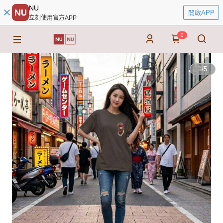
NU
開啟APP
立刻使用官方APP
0
1
/
5