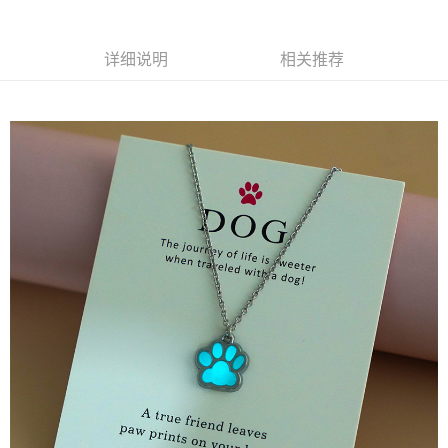
2. 結帳金額須大於NT$30
每笔NT$65，满NT$899(含以上)免运费
3. 目前僅支援台灣會員
三、聲明條款
详细说明
相关推荐
「AFTEE先享後付」(下稱本服務)乃由恩沛科技股份有限公司(下稱 AFTEE )
所提供，並由 AFTEE 向您收取款項。因使用本服務所須提供之個人資料(包
含但不限於訂購人姓名、電話，收件人姓名、電話、收件地址)，將交付予
AFTEE 於本服務必要服務範圍內運用。關於 AFTEE 對於個人資料之蒐集、
處理、利用，詳參 AFTEE 官網之『個人資料蒐集、處理及利用告知聲明』
（
https://aftee.tw/privacypolicy/
）。
若款項超過繳費期限，將根據當次的金額加收年利率 16% 的逾期滯納金。
未成年的使用者，請事先徵得法定代理人或監護人之同意方可使用
AFTEE。
若您對於個人資料之處理、利用有任何疑問，或欲行使相關法律權利，請聯
繫恩沛科技股份有限公司。若您不同意我們將上開所示之個人資料，連同必
要之購買訂單資訊提供予 AFTEE ，或讓 AFTEE 蒐集處理利用您的個人資
料，請勿選用本服務。