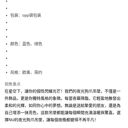
【大哥付你分期使用说明】
AFTEE先享后付
1. 本服务由台湾大哥大提供，电信用户可立即使用无须另外申请。（限个人
月租型门号，不开放公司户及预付卡使用）
相关说明
包装：opp袋包装
2. 付款方式选择 “大哥付你分期”，订单成立后会自动跳转到大哥付的交易流
一、關於 AFTEE先享後付
程，验证手机门号后，选择欲分期的期数、缴款截止日，确认付款后即完成
ATM付款
1. 於付款方式選擇AFTEE先享後付，將跳出AFTEE先享後付手機驗證視
交易。
窗。
3. 实际核准额度、可分期数及费用金额请依后续交易确认页面所载为准。
2. 進行簡訊驗證之後，即可完成結帳手續。
运送方式
4. 订单成立30分钟内，如未前往确认交易或遇审核未通过，订单将自动取
3. 訂單確認後不需事先繳費，商品會配送至您的指定地址。
消。如遇 “转专审核”未通过状况，表示未达系统评分，恕无法说明评估内
颜色：蓝色、绿色
4. 下訂完成後，您的手機會收到一封繳費通知簡訊，APP會員則會收到
全家付款取貨
容。
AFTEE APP推播通知。
【缴款方式说明】
每笔NT$65，满NT$899(含以上)免运费
5. 收到商品當下無需繳費，確認無誤後，請再利用繳費通知簡訊或AFTEE
1. 分期款项不并入电信账单，“大哥付你分期”于每月结算日后寄送缴费提醒
APP於四大便利商店‧ATM/網銀等方式進行付款。
短信。
付款後全家取貨
2. 通过短信链接打开账单后，可选择 “超商条码／台湾大直营门市／银行转
請留意繳費期限為 14 天。唯有下載 AFTEE App 成為 AFTEE 會員者方能享
风格：欧美、简约
每笔NT$60，满NT$899(含以上)免运费
账／街口支付／iPASS MONEY”等通路缴费。
有最長 45 天內付款之服務。
销售重点
7-11付款取貨
【注意事项】
繳費期限，為商家向您請款的時間，再加上使用AFTEE可延長的天數所計算
1. 本服务系由 “台湾大哥大股份有限公司”所提供，让用户于交易时，得通过
在星空下，讓你的個性閃耀光芒！我們的夜光狗爪吊墜，不僅是一
每笔NT$65，满NT$899(含以上)免运费
出。使用AFTEE下訂可以延長您收到商品前的繳費天數，但無法保證一定能
本服务购买商品或服务，并由商店将买卖／分期付款买卖价金债权让与本公
夠在期限內收到商品(例如:預購商品或預計到貨時間較長者)。因此無論收到
件飾品，更是你獨特風格的象徵。每當夜幕降臨，它輕盈地散發出
司后，依约使用本公司账单缴交账款。
付款後7-11取貨
商品與否，仍需要請您在AFTEE規定的時間內完成繳費。
柔和的光輝，如同你心中的夢想。無論是送給摯愛的朋友，還是為
2. 基于同意付款使用 “大哥付你分期”之契约关系目的，商店将以您的个人资
每笔NT$60，满NT$899(含以上)免运费
料（包含姓名、电话或地址）提供予台湾大哥大进项收集、处理及利用，由
自己增添一抹亮色，這款吊墜都能讓每個瞬間充滿溫暖與驚喜。選
二、付款限制
台湾大哥大与本人进行分期账单所需资料之确认、核对及更正。
1. 初次使用 AFTEE 時，將依認證結果及本公司審查結果，核予每個人不同
擇NU的夜光狗爪吊墜，讓每個夜晚都變得不再平凡！
宅配
3. 完整用户服务条款，请详阅以下链接：
https://oppay.tw/userRule
之上限額度