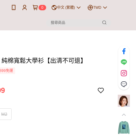
0
中文 (繁體)
TWD
】純棉寬鬆大學衫【出清不可退】
899免運
99
M2