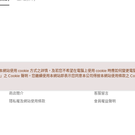
【繳款方
全家付款
1.分期款
【「AFT
醒簡訊。
每筆NT$6
１．於結帳
2.透過簡
付」結帳
帳／街口支
付款後全
２．訂單
３．收到繳
每筆NT$6
【注意事
／ATM／
1.本服務
※ 請注意
7-11付款
用戶於交
絡購買商品
款買賣價
先享後付
每筆NT$6
2.基於同
※ 交易是
資料（包
是否繳費成
付款後7-1
用，由本
付客戶支
本網站使用 cookie 方式之詳情，及若您不希望在電腦上使用 cookie 時應如何變更電腦的
每筆NT$6
3.完整用
」之 Cookie 聲明。您繼續使用本網站即表示您同意本公司得按本網站使用條款之 Coo
關於我們
客服資訊
【注意事
宅配
１．透過由
品牌故事
購物說明
交易，需
每筆NT$6
商店簡介
客服留言
求債權轉
２．關於
隱私權及網站使用條款
會員權益聲明
https://aft
聯絡我們
３．未成
「AFTE
任。
４．使用「
 (TW)
即時審查