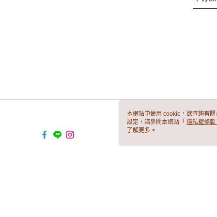
本網站中使用 cookie，欲查詢有關
設定，請參閱本網站「
隱私權條款
使用 cookie。
了解更多 >
TW-MWG1-61-95 Web2.0 Default
© 2026 by 唯驛有限公司