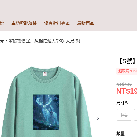
榜
主題IP部落格
優惠折扣專區
最新商品
9元，零碼撿便宜】純棉寬鬆大學衫(大尺碼)
【S號
超取滿NT$
NT$439
NT$1
尺寸S
M1
數量