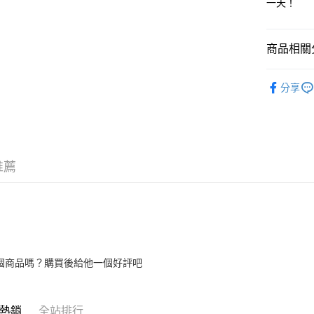
一天！
華南商
臺灣中
國泰世
LINE Pay
上海商
匯豐（
臺灣中
國泰世
聯邦商
匯豐（
Apple Pay
臺灣中
商品相關分
元大商
聯邦商
匯豐（
玉山商
街口支付
元大商
【零碼促銷
聯邦商
台新國
玉山商
分享
宜】純棉寬
元大商
台灣樂
悠遊付
台新國
玉山商
台灣樂
台新國
Google Pa
台灣樂
全盈+PAY
推薦
大哥付你
相關說明
【大哥付
AFTEE先
1.本服務
2.付款方
相關說明
流程，驗
【關於「A
ATM付款
完成交易
AFTEE
個商品嗎？購買後給他一個好評吧
3.實際核
便利好安
4.訂單成
１．簡單
消。如遇
２．便利
運送方式
無法說明
３．安心
熱銷
全站排行