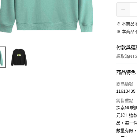
※ 本商品
※ 本商品
付款與運
超取滿NT$
付款方式
商品特色
信用卡一
商品編號
11613435
信用卡分
銷售重點
3 期 
探索NU的
6 期 
合作金
元起！這
華南商
12 期
品。每一
合作金
上海商
華南商
數量有限
合作金
超商取貨
國泰世
上海商