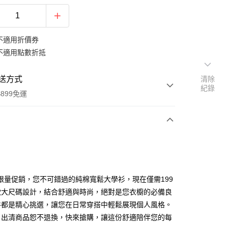
不適用折價券
不適用點數折抵
送方式
清除
紀錄
899免運
次付款
期付款
0 利率 每期
NT$66
21家銀行
限量促銷，您不可錯過的純棉寬鬆大學衫，現在僅需199
0 利率 每期
NT$33
21家銀行
庫商業銀行
第一商業銀行
款大尺碼設計，結合舒適與時尚，絕對是您衣櫥的必備良
業銀行
彰化商業銀行
 0 利率 每期
NT$16
21家銀行
件都是精心挑選，讓您在日常穿搭中輕鬆展現個人風格。
庫商業銀行
第一商業銀行
業儲蓄銀行
台北富邦商業銀行
業銀行
彰化商業銀行
，出清商品恕不退換，快來搶購，讓這份舒適陪伴您的每
庫商業銀行
第一商業銀行
付款
華商業銀行
兆豐國際商業銀行
業儲蓄銀行
台北富邦商業銀行