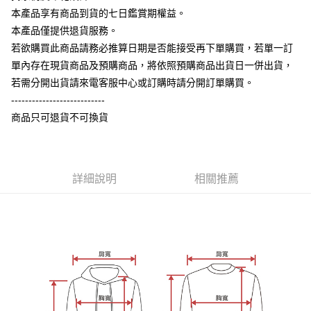
【大哥付你分期使用說明】
本產品享有商品到貨的七日鑑賞期權益。
AFTEE先享後付
1.本服務由台灣大哥大提供，台灣大哥大用戶可立即使用無須另外申請。
本產品僅提供退貨服務。
2.付款方式選擇「大哥付你分期」，訂單成立後會自動跳轉到大哥付的交易
相關說明
流程，驗證手機門號後，選擇欲分期的期數、繳款截止日，確認付款後即完
若欲購買此商品請務必推算日期是否能接受再下單購買，若單一訂
【關於「AFTEE先享後付」】
成交易。
ATM付款
AFTEE先享後付是「在收到商品之後才付款」的支付方式。 讓您購物簡單
單內存在現貨商品及預購商品，將依照預購商品出貨日一併出貨，
3.實際核准額度、可分期數及費用金額請依後續交易確認頁面所載為準。
便利好安心！
4.訂單成立30分鐘內，如未前往確認交易或遇審核未通過，訂單將自動取
若需分開出貨請來電客服中心或訂購時請分開訂單購買。
１．簡單：不需註冊會員、不需綁卡、不需儲值。
運送方式
消。如遇「轉專審核」未通過狀況，表示未達大哥付你分期系統評分，恕無
２．便利：只要手機號碼，簡訊認證，即可結帳。
---------------------------
法說明評估內容。
３．安心：先確認商品／服務後，再付款。
全家付款取貨
商品只可退貨不可換貨
【繳款方式說明】
1.分期款項不併入電信帳單，「大哥付你分期」於每月結算日後寄送繳費提
每筆NT$65，滿NT$899(含以上)免運費
【「AFTEE先享後付」結帳流程】
醒簡訊。
１．於結帳方式選擇「AFTEE先享後付」後，將跳轉至「AFTEE先享後付」
2.透過簡訊連結打開帳單後，可選擇「超商條碼／台灣大直營門市／銀行轉
付款後全家取貨
結帳頁面，進行簡訊認證並確認金額後，即可完成結帳。
帳／街口支付／iPASS MONEY」等通路繳費。
２．訂單成立數日內，您將收到繳費通知簡訊。
詳細說明
相關推薦
每筆NT$60，滿NT$899(含以上)免運費
３．收到繳費通知簡訊後14天內，點擊此簡訊中的連結，可透過四大超商／
【注意事項】
ATM／網路銀行／等多元方式進行付款，方視為交易完成。
7-11付款取貨
1.本服務係由「台灣大哥大股份有限公司」（以下簡稱本公司）所提供，讓
※ 請注意：結帳手續完成當下不需立刻繳費，但若您需要取消訂單，請聯絡
用戶於交易時，得透過本服務購買商品或服務，並由商店將買賣／分期付款
每筆NT$65，滿NT$899(含以上)免運費
購買商品的店家。未經商家同意取消之訂單仍視為有效，需透過AFTEE先享
買賣價金債權讓與本公司後，依約使用本公司帳單繳交帳款。
後付繳納相關費用。
2.基於同意付款使用「大哥付你分期」之契約關係目的，商店將以您的個人
付款後7-11取貨
※ 交易是否成功請以「AFTEE先享後付 」之結帳頁面顯示為準，若有關於
資料（包含姓名、電話或地址）提供予台灣大哥大進項蒐集、處理及利用，
是否繳費成功／繳費後需取消欲退款等相關疑問，請聯繫「AFTEE先享後付
每筆NT$60，滿NT$899(含以上)免運費
由本公司與您本人進行分期帳單所需資料之確認、核對及更正。
客戶支援中心」
https://netprotections.freshdesk.com/support/home
3.完整用戶服務條款，請詳閱以下連結：
https://oppay.tw/userRule
宅配
【注意事項】