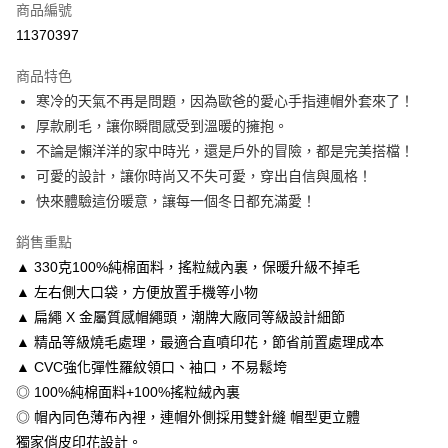
商品編號
信用卡分期付款
11370397
3 期 0 利率 每期
NT$213
21家銀行
商品特色
6 期 0 利率 每期
NT$106
21家銀行
合作金庫商業銀行
第一商業銀行
寒冷的天氣不再是問題，因為歐爸的愛心手指連帽外套來了！
華南商業銀行
彰化商業銀行
12 期 0 利率 每期
NT$53
21家銀行
合作金庫商業銀行
第一商業銀行
厚款刷毛，讓你瞬間感受到溫暖的擁抱。
上海商業儲蓄銀行
台北富邦商業銀行
華南商業銀行
彰化商業銀行
合作金庫商業銀行
第一商業銀行
超商取貨付款
國泰世華商業銀行
兆豐國際商業銀行
不論是懶洋洋的家中時光，還是戶外的冒險，都是完美搭檔！
上海商業儲蓄銀行
台北富邦商業銀行
華南商業銀行
彰化商業銀行
臺灣中小企業銀行
台中商業銀行
可愛的設計，讓你時尚又不失可愛，穿出自信與風格！
國泰世華商業銀行
兆豐國際商業銀行
LINE Pay
上海商業儲蓄銀行
台北富邦商業銀行
匯豐（台灣）商業銀行
華泰商業銀行
臺灣中小企業銀行
台中商業銀行
快來體驗這份暖意，讓每一個冬日都充滿愛！
國泰世華商業銀行
兆豐國際商業銀行
聯邦商業銀行
遠東國際商業銀行
匯豐（台灣）商業銀行
華泰商業銀行
Apple Pay
臺灣中小企業銀行
台中商業銀行
元大商業銀行
永豐商業銀行
銷售重點
聯邦商業銀行
遠東國際商業銀行
匯豐（台灣）商業銀行
華泰商業銀行
玉山商業銀行
星展（台灣）商業銀行
街口支付
元大商業銀行
永豐商業銀行
▲ 330克100%純棉面料，搖粒絨內裏，保暖升級不掉毛
聯邦商業銀行
遠東國際商業銀行
台新國際商業銀行
中國信託商業銀行
玉山商業銀行
星展（台灣）商業銀行
▲ 左右側大口袋，方便放置手機等小物
元大商業銀行
永豐商業銀行
台灣樂天信用卡公司
悠遊付
台新國際商業銀行
中國信託商業銀行
玉山商業銀行
星展（台灣）商業銀行
▲ 扁繩 X 金屬質感帽繩頭，潮牌大廠同等級設計細節
台灣樂天信用卡公司
台新國際商業銀行
中國信託商業銀行
Google Pay
▲ 精品等級燒毛處理，最適合直噴印花，節省前置處理成本
台灣樂天信用卡公司
▲ CVC強化彈性羅紋領口、袖口，不易鬆垮
全盈+PAY
◎ 100%純棉面料+100%搖粒絨內裏
大哥付你分期
◎ 帽內同色薄布內裡，連帽外側採用雙針縫 帽型更立體
相關說明
獨家俏皮印花設計。