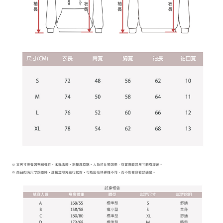
１．透過由恩沛科技股份有限公司提供之「AFTEE先享後付」服務完成之交
每筆NT$65，滿NT$899(含以上)免運費
易，需依本服務之必要範圍內提供個人資料，並將交易相關給付款項請求債
權轉讓予恩沛科技股份有限公司。
２．關於個人資料處理事宜，請瀏覽以下網址：
https://aftee.tw/terms/#terms3
３．未成年的使用者請事先徵得法定代理人或監護人之同意方可使用
「AFTEE先享後付」，若未經同意申辦者引起之損失，本公司不負相關責
任。
４．使用「AFTEE先享後付」時，將依據個別帳號之用戶狀況，依本公司即
時審查核予不同之上限額度；若仍有額度不足之情形，本公司將視審查結果
請求用戶進行身份認證。
５．嚴禁一人註冊多個帳號或使用他人資訊註冊。若發現惡意使用之情形，
恩沛科技股份有限公司將有權停止該用戶之使用額度並採取法律行動。