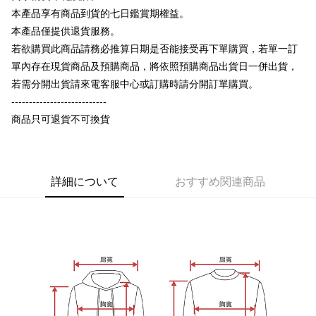
【OP Pay Later 使用説明】
本產品享有商品到貨的七日鑑賞期權益。
AFTEE代金後払い
1. 本サービスは台湾大哥大によって提供され、台湾大哥大のユーザーは追
加の申請なしで即時に利用可能です。
本產品僅提供退貨服務。
説明
2. 支払い方法で「OP Pay Later」を選択すると、注文が成立した後に自動
若欲購買此商品請務必推算日期是否能接受再下單購買，若單一訂
一、 AFTEE代金後払いについて
的に OP Pay Later の取引プロセスに移行し、携帯番号を確認後、分割払
ATM払い
1.お支払い方法でAFTEE代金後払いを選択すると、携帯電話認証ウィンド
單內存在現貨商品及預購商品，將依照預購商品出貨日一併出貨，
いの回数や支払い期限を選択し、支払いを確認すると取引が完了します。
ウが表示されます。
3. 実際の承認額、分割回数および費用については、後続の取引確認ページ
若需分開出貨請來電客服中心或訂購時請分開訂單購買。
2.SMSで認証してお支払い手続を進めてください。
配送方法
を基準とします。
3.注文するときのお支払いは不要です。商品はご指定の住所に配送されま
---------------------------
4. 注文成立後30分以内に確認取引を行わない場合や審査が通過しない場
す。
全家付款取貨
商品只可退貨不可換貨
合、注文は自動的にキャンセルされます。「転専審査」に未通過の状況が
4.ご注文が完了すると、携帯に支払い通知のSMSが届きます。アプリ会員
発生した場合は、システムの評価基準に達していないことを意味し、評価
配送毎にNT$65、NT$899以上で送料無料
の場合は、AFTEE アプリプッシュ通知が届きます。
内容についての説明はいたしかねます。
5.商品受け取り時のお支払いは不要です。商品を確かめてから、SMSまた
付款後全家取貨
はアプリの通知に従って、4大コンビニ、またはATM/オンラインバンキン
グでお支払いください。
配送毎にNT$60、NT$899以上で送料無料
詳細について
おすすめ関連商品
【支払い方法の説明】
1. 分割払いの金額は電信請求書に統合されず、「OP Pay Later」は毎月の
代金納付期限は最短で 14 日以内ですので、ご注意ください。AFTEE アプ
7-11付款取貨
締め日後に支払いリマインダーのSMSを送信します。
リをダウンロードして AFTEE 会員になるとお支払い期限を最長 45 日以内
2. SMSのリンクを通じて請求書を開いた後、「コンビニバーコード／台湾
配送毎にNT$65、NT$899以上で送料無料
まで延長できます。
大直営店舗／銀行振込／街口支払い／iPASS MONEY」などのチャネルで
支払いを選択できます。
付款後7-11取貨
お支払期限は、ショップが請求した期日と、AFTEEで延長できる日数をも
とに計算されます。AFTEEで注文すると、商品を受け取るまで支払い期限
配送毎にNT$60、NT$899以上で送料無料
【注意事項】
を延長できますが、商品を期限内に受け取れない場合があります（例：予
1. 本サービスは「台湾大哥大株式会社」（以下「当社」といいます）によ
約商品や商品到着日が比較的遅い商品）。そのため、商品到着の有無に関
宅配
って提供され、ユーザーが取引時に本サービスを通じて商品やサービスを
わらず、AFTEEで指定された期限内にお支払いください。
購入できるようにし、店舗が売買／分割払い売買の債権を当社に譲渡した
配送毎にNT$65、NT$899以上で送料無料