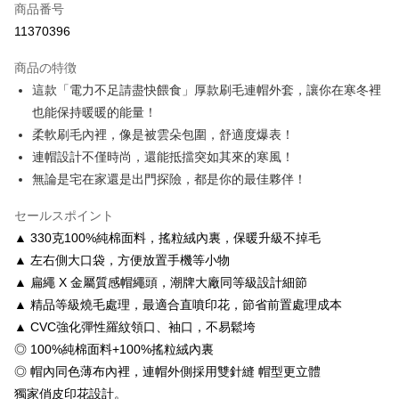
商品番号
クレジットカード分割払い
11370396
3回払い、金利0、毎回
NT$213
21行の銀行
商品の特徴
6回払い、金利0、毎回
NT$106
21行の銀行
合作金庫商業銀行
第一商業銀行
這款「電力不足請盡快餵食」厚款刷毛連帽外套，讓你在寒冬裡
華南商業銀行
彰化商業銀行
12回払い、金利0、毎回
NT$53
21行の銀行
合作金庫商業銀行
第一商業銀行
也能保持暖暖的能量！
上海商業儲蓄銀行
台北富邦商業銀行
華南商業銀行
彰化商業銀行
合作金庫商業銀行
第一商業銀行
コンビニ店頭代金引換
国泰世華商業銀行
兆豐國際商業銀行
柔軟刷毛內裡，像是被雲朵包圍，舒適度爆表！
上海商業儲蓄銀行
台北富邦商業銀行
華南商業銀行
彰化商業銀行
台湾中小企業銀行
台中商業銀行
連帽設計不僅時尚，還能抵擋突如其來的寒風！
国泰世華商業銀行
兆豐國際商業銀行
LINE Pay
上海商業儲蓄銀行
台北富邦商業銀行
HSBC(台湾)商業銀行
華泰商業銀行
台湾中小企業銀行
台中商業銀行
無論是宅在家還是出門探險，都是你的最佳夥伴！
国泰世華商業銀行
兆豐國際商業銀行
聯邦商業銀行
遠東国際商業銀行
HSBC(台湾)商業銀行
華泰商業銀行
Apple Pay
台湾中小企業銀行
台中商業銀行
元大商業銀行
永豐商業銀行
聯邦商業銀行
遠東国際商業銀行
セールスポイント
HSBC(台湾)商業銀行
華泰商業銀行
玉山商業銀行
星展(台湾)商業銀行
JKOPAY
元大商業銀行
永豐商業銀行
▲ 330克100%純棉面料，搖粒絨內裏，保暖升級不掉毛
聯邦商業銀行
遠東国際商業銀行
台新國際商業銀行
中国信託商業銀行
玉山商業銀行
星展(台湾)商業銀行
元大商業銀行
永豐商業銀行
▲ 左右側大口袋，方便放置手機等小物
台湾楽天クレジットカード会社
Easy Wallet
台新國際商業銀行
中国信託商業銀行
玉山商業銀行
星展(台湾)商業銀行
▲ 扁繩 X 金屬質感帽繩頭，潮牌大廠同等級設計細節
台湾楽天クレジットカード会社
台新國際商業銀行
中国信託商業銀行
Google Pay
▲ 精品等級燒毛處理，最適合直噴印花，節省前置處理成本
台湾楽天クレジットカード会社
▲ CVC強化彈性羅紋領口、袖口，不易鬆垮
Plus Pay
◎ 100%純棉面料+100%搖粒絨內裏
OP Pay Later
◎ 帽內同色薄布內裡，連帽外側採用雙針縫 帽型更立體
説明
獨家俏皮印花設計。