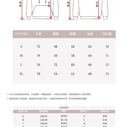
後、契約に基づいて当社の請求書で帳款を支払うことになります。
二、支払い限度額
2. 「OP Pay Later」を利用する契約関係の目的から、店舗はあなたの個人
1.初回 AFTEEを ご利用の際に、認証結果及び当社の審査の結果に基づ
情報（名前、電話または住所を含む）を台湾大哥大に提供し、収集、処理
き、限度額が設定されます。
および利用するために、当社があなた本人と分割請求書に必要な情報の確
2.決済金額は最低NT$20です。
認、照合および修正を行います。
3.現在、台湾の会員のみご利用いただけます。
3. 完全なユーザーサービス規約については、以下のリンクを参照してくだ
さい：
https://oppay.tw/userRule
三、利用規約「AFTEE代金後払い」（以下当サービスという）はネットプ
ロテクションズ（以下 AFTEE という）が提供し、AFTEEが代金を徴収し
ます。当サービスご利用の際に提供しなければならない個人情報（注文者
の氏名、電話番号、受取人の氏名、電話番号、受取人住所を含むがこれに
限らない）は、AFTEEに渡され当サービスで必要な範囲内で利用されま
す。AFTEEの個人情報の収集、処理、利用について、詳細はAFTEE公式ホ
ームページの『個人情報の収集、処理及び利用に関する声明』をご参照く
ださい（
https://aftee.tw/privacypolicy/
）。
AFTEEの初回ご利用の際に、審査を通過すれば、最高額がNT$10,000にな
ります。支払い期限を過ぎた場合、その金額に基づいて年利20%の遅延滞
納金が加算されます。未成年の利用者は、事前に法定代理人または後見人
の同意を得ればAFTEEをご利用いただけます。
個人情報の処理、利用について疑問がある、または関連する法律の権利を
行使したい場合は、ネットプロテクションズ
cs_tw@netprotections.co.jp
にご連絡ください。上記に示した個人情報を、必要な購入注文書とあわせ
てAFTEEにご提供いただく、またはAFTEEにあなたの個人情報の収集、処