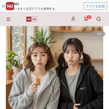
NU
アプリを起動
いますぐ公式アプリを使用する
0
1
/
4