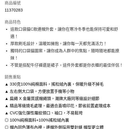
商品編號
信用卡分期付款
11370283
3 期 0 利率 每期
NT$213
21家銀行
商品特色
6 期 0 利率 每期
NT$106
21家銀行
合作金庫商業銀行
第一商業銀行
這款口袋貓C款連帽外套，讓你在寒冷冬季也能保持可愛和舒
華南商業銀行
彰化商業銀行
12 期 0 利率 每期
NT$53
21家銀行
合作金庫商業銀行
第一商業銀行
適！
上海商業儲蓄銀行
台北富邦商業銀行
華南商業銀行
彰化商業銀行
合作金庫商業銀行
第一商業銀行
超商取貨付款
國泰世華商業銀行
兆豐國際商業銀行
厚款刷毛設計，溫暖如擁抱，讓你每一天都充滿活力！
上海商業儲蓄銀行
台北富邦商業銀行
華南商業銀行
彰化商業銀行
臺灣中小企業銀行
台中商業銀行
獨特的口袋貓圖案，讓你成為人群中的焦點，隨時隨地都能撩
國泰世華商業銀行
兆豐國際商業銀行
LINE Pay
上海商業儲蓄銀行
台北富邦商業銀行
匯豐（台灣）商業銀行
華泰商業銀行
臺灣中小企業銀行
台中商業銀行
妹！
國泰世華商業銀行
兆豐國際商業銀行
聯邦商業銀行
遠東國際商業銀行
匯豐（台灣）商業銀行
華泰商業銀行
Apple Pay
不管是搭配牛仔褲還是裙子，這件外套都是你衣櫃的最佳伴侶！
臺灣中小企業銀行
台中商業銀行
元大商業銀行
永豐商業銀行
聯邦商業銀行
遠東國際商業銀行
匯豐（台灣）商業銀行
華泰商業銀行
玉山商業銀行
星展（台灣）商業銀行
街口支付
元大商業銀行
永豐商業銀行
銷售重點
聯邦商業銀行
遠東國際商業銀行
台新國際商業銀行
中國信託商業銀行
玉山商業銀行
星展（台灣）商業銀行
▲ 330克100%純棉面料，搖粒絨內裏，保暖升級不掉毛
元大商業銀行
永豐商業銀行
台灣樂天信用卡公司
悠遊付
台新國際商業銀行
中國信託商業銀行
玉山商業銀行
星展（台灣）商業銀行
▲ 左右側大口袋，方便放置手機等小物
台灣樂天信用卡公司
台新國際商業銀行
中國信託商業銀行
Google Pay
▲ 扁繩 X 金屬質感帽繩頭，潮牌大廠同等級設計細節
台灣樂天信用卡公司
▲ 精品等級燒毛處理，最適合直噴印花，節省前置處理成本
全盈+PAY
▲ CVC強化彈性羅紋領口、袖口，不易鬆垮
大哥付你分期
◎ 100%純棉面料+100%搖粒絨內裏
相關說明
◎ 帽內同色薄布內裡，連帽外側採用雙針縫 帽型更立體