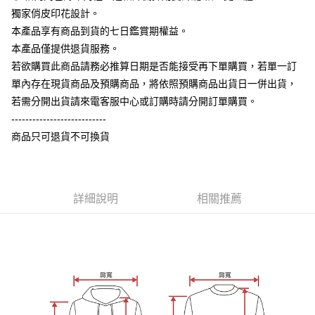
【大哥付你分期使用說明】
獨家俏皮印花設計。
AFTEE先享後付
1.本服務由台灣大哥大提供，台灣大哥大用戶可立即使用無須另外申請。
本產品享有商品到貨的七日鑑賞期權益。
2.付款方式選擇「大哥付你分期」，訂單成立後會自動跳轉到大哥付的交易
相關說明
流程，驗證手機門號後，選擇欲分期的期數、繳款截止日，確認付款後即完
本產品僅提供退貨服務。
【關於「AFTEE先享後付」】
成交易。
ATM付款
AFTEE先享後付是「在收到商品之後才付款」的支付方式。 讓您購物簡單
若欲購買此商品請務必推算日期是否能接受再下單購買，若單一訂
3.實際核准額度、可分期數及費用金額請依後續交易確認頁面所載為準。
便利好安心！
4.訂單成立30分鐘內，如未前往確認交易或遇審核未通過，訂單將自動取
單內存在現貨商品及預購商品，將依照預購商品出貨日一併出貨，
１．簡單：不需註冊會員、不需綁卡、不需儲值。
運送方式
消。如遇「轉專審核」未通過狀況，表示未達大哥付你分期系統評分，恕無
２．便利：只要手機號碼，簡訊認證，即可結帳。
若需分開出貨請來電客服中心或訂購時請分開訂單購買。
法說明評估內容。
３．安心：先確認商品／服務後，再付款。
全家付款取貨
---------------------------
【繳款方式說明】
1.分期款項不併入電信帳單，「大哥付你分期」於每月結算日後寄送繳費提
每筆NT$65，滿NT$899(含以上)免運費
商品只可退貨不可換貨
【「AFTEE先享後付」結帳流程】
醒簡訊。
１．於結帳方式選擇「AFTEE先享後付」後，將跳轉至「AFTEE先享後付」
2.透過簡訊連結打開帳單後，可選擇「超商條碼／台灣大直營門市／銀行轉
付款後全家取貨
結帳頁面，進行簡訊認證並確認金額後，即可完成結帳。
帳／街口支付／iPASS MONEY」等通路繳費。
２．訂單成立數日內，您將收到繳費通知簡訊。
每筆NT$60，滿NT$899(含以上)免運費
３．收到繳費通知簡訊後14天內，點擊此簡訊中的連結，可透過四大超商／
【注意事項】
詳細說明
相關推薦
ATM／網路銀行／等多元方式進行付款，方視為交易完成。
7-11付款取貨
1.本服務係由「台灣大哥大股份有限公司」（以下簡稱本公司）所提供，讓
※ 請注意：結帳手續完成當下不需立刻繳費，但若您需要取消訂單，請聯絡
用戶於交易時，得透過本服務購買商品或服務，並由商店將買賣／分期付款
每筆NT$65，滿NT$899(含以上)免運費
購買商品的店家。未經商家同意取消之訂單仍視為有效，需透過AFTEE先享
買賣價金債權讓與本公司後，依約使用本公司帳單繳交帳款。
後付繳納相關費用。
2.基於同意付款使用「大哥付你分期」之契約關係目的，商店將以您的個人
付款後7-11取貨
※ 交易是否成功請以「AFTEE先享後付 」之結帳頁面顯示為準，若有關於
資料（包含姓名、電話或地址）提供予台灣大哥大進項蒐集、處理及利用，
是否繳費成功／繳費後需取消欲退款等相關疑問，請聯繫「AFTEE先享後付
每筆NT$60，滿NT$899(含以上)免運費
由本公司與您本人進行分期帳單所需資料之確認、核對及更正。
客戶支援中心」
https://netprotections.freshdesk.com/support/home
3.完整用戶服務條款，請詳閱以下連結：
https://oppay.tw/userRule
宅配
【注意事項】