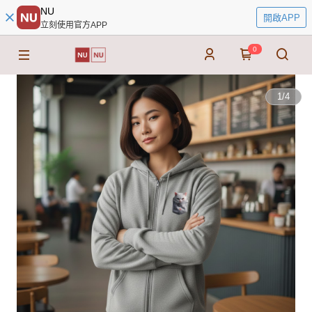
NU
開啟APP
立刻使用官方APP
0
1
/
4