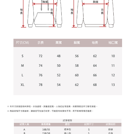
１．透過由恩沛科技股份有限公司提供之「AFTEE先享後付」服務完成之交
每筆NT$65，滿NT$899(含以上)免運費
易，需依本服務之必要範圍內提供個人資料，並將交易相關給付款項請求債
權轉讓予恩沛科技股份有限公司。
２．關於個人資料處理事宜，請瀏覽以下網址：
https://aftee.tw/terms/#terms3
３．未成年的使用者請事先徵得法定代理人或監護人之同意方可使用
「AFTEE先享後付」，若未經同意申辦者引起之損失，本公司不負相關責
任。
４．使用「AFTEE先享後付」時，將依據個別帳號之用戶狀況，依本公司即
時審查核予不同之上限額度；若仍有額度不足之情形，本公司將視審查結果
請求用戶進行身份認證。
５．嚴禁一人註冊多個帳號或使用他人資訊註冊。若發現惡意使用之情形，
恩沛科技股份有限公司將有權停止該用戶之使用額度並採取法律行動。