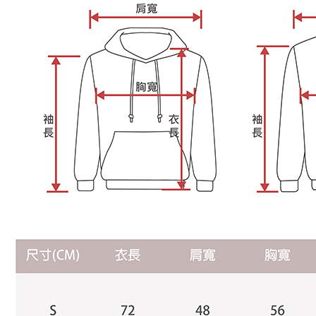
NT$899 at
boleh men
Selepas me
produk pr
menyelesai
宅配
lebih lama
kod bar ke
pembayara
NT$65/pes
JKOPay, a
pesanan.
NT$899 at
[Nota Pent
Kedua, Se
1. Jumlah 
Perkhidmata
NT$10,000.
yang memb
berdasarka
melalui pe
2. Amaun p
pembelian
3. Pada ma
kepada Sy
mengikut p
Ketiga, Sy
Perkhidma
Untuk meme
NP Taiwan
penggunaa
akan meng
peribadi a
pembeli, n
Syarikat 
untuk peng
yang diper
Pengumpul
pengesaha
(https://aft
Untuk term
Jumlah yan
https://op
kelulusan 
style">http
pembayara