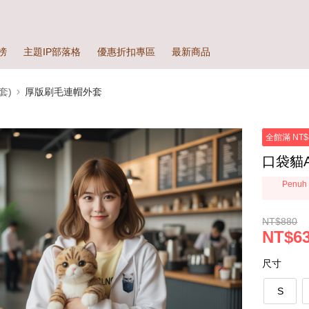
榜
主題IP部落格
優惠折扣專區
最新商品
套)
厚版刷毛連帽外套
全館滿 NT$
口袋貓
Penuh 
NT$880
NT$63
尺寸
S