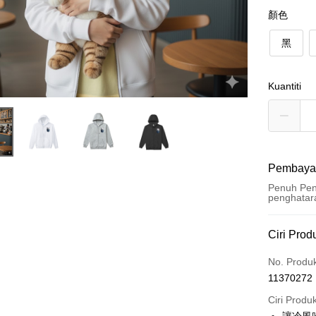
顏色
黑
Kuantiti
Pembaya
Penuh Pen
penghatar
Kaedah 
Ciri Prod
Kad Kredi
No. Produ
11370272
Ansuran K
Ciri Produ
3 ansu