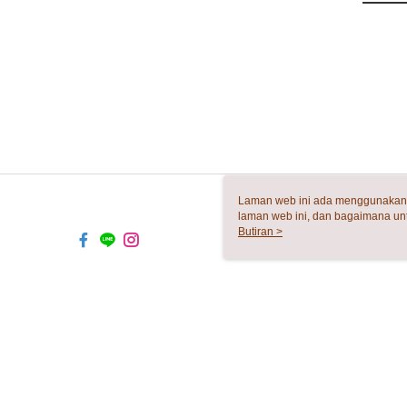
Laman web ini ada menggunakan k
laman web ini, dan bagaimana un
komputer anda, sila rujuk penera
Butiran >
ingin mengetahui secara terperin
komputer anda. Jika anda tidak m
TYO-TW-MWEBG131 Web2.0 Defa
© 2026 by 唯驛有限公司