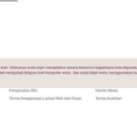
uki. Sekiranya anda ingin mengetahui secara terperinci bagaimana kuki digunak
tuk mengubah tetapan kuki komputer anda. Jika anda tidak mahu menggunakan ku
Tentang Kami
Khidmat Pelangga
ngan mengenai kuki.
Dasar Privasi
Laman web ini ada menggunakan kuki. Sekiran
Cerita Kami
Panduan Beli-Belah
ci bagaimana kuki digunakan di laman web ini, dan bagaimana untuk mengubah te
ahu menggunakan kuki di komputer anda, sila rujuk penerangan mengenai kuki.
Pengenalan Stor
Hantar Mesej
Terma Penggunaan Laman Web dan Dasar
Terma Keahlian
Privasi
Hubungi Kami
Sekiranya anda menerima panggi
ult (TW)
Laman web ini p