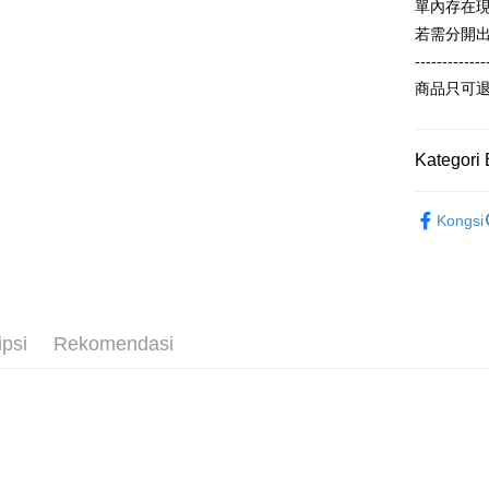
單內存在
Tais
pengguna 
Pertama, 
若需分開
Syari
Pemindah
Kemudian
Jika anda 
Raku
1. Dengan
-------------
akan menga
pengesaha
商品只可
Later sele
2. Anda b
Pilihan 
mudah alih
3. Tiada b
akhir pemb
dihantar k
全家付款
pembayara
4. Setela
Kategori 
NT$65/pes
manakala a
Had kredit
AFTEE.
NT$899 at
【冬季款】
yang diken
5. Tiada b
Kongsi
pada hala
pembayara
ALL
付款後全
dalam tal
NT$60/pes
Jika trans
aplikasi A
dibuat, at
NT$899 at
akan dibat
Sila ambil
peringkat 
bagaimanap
7-11付款
ipsi
Rekomendasi
tidak dipe
dan mendaf
NT$65/pes
pembayara
[Arahan P
NT$899 at
Tempoh pe
Pembayaran
ditambah d
付款後7-1
berasingan
Anda bole
NT$60/pes
pembayaran
menerima 