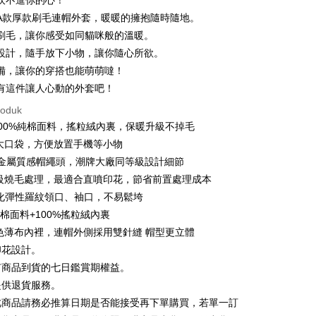
吹不進你的心！
21 Bank
ran pada kadar faedah 0,
NT$106
setiap
an Cooperative Bank
Bank Komersial Pertama
A款厚款刷毛連帽外套，暖暖的擁抱隨時隨地。
Nan Commercial
Chang Hwa Commercial
n
21 Bank
刷毛，讓你感受如同貓咪般的溫暖。
k
Bank
uran pada kadar faedah 0,
NT$53
setiap ansuran
Cooperative Bank
Bank Komersial Pertama
設計，隨手放下小物，讓你隨心所欲。
Shanghai
Bank Komersial Taipei
n Commercial Bank
Chang Hwa Commercial Bank
21 Bank
備，讓你的穿搭也能萌萌噠！
an Cooperative Bank
Bank Komersial Pertama
ercial & Savings
Fubon
an di Kedai Serbaneka
anghai Commercial &
Bank Komersial Taipei Fubon
Nan Commercial
Chang Hwa Commercial
k
有這件讓人心動的外套吧！
s Bank
k
Bank
 Cathay United
Mega International
roduk
thay United
Mega International Commercial
Shanghai
Bank Komersial Taipei
Commercial Bank
Bank
克100%純棉面料，搖粒絨內裏，保暖升級不掉毛
ercial & Savings
Fubon
an Business Bank
Taichung Commercial
Business Bank
Taichung Commercial Bank
大口袋，方便放置手機等小物
k
Bank
nk (Taiwan) Limited
Hwatai Bank
 Cathay United
Mega International
 Bank (Taiwan)
Hwatai Bank
X 金屬質感帽繩頭，潮牌大廠同等級設計細節
ank of Taiwan
Far Eastern International Bank
Commercial Bank
ted
t
等級燒毛處理，最適合直噴印花，節省前置處理成本
 Commercial Bank
Bank SinoPac
an Business Bank
Taichung Commercial
n Bank of Taiwan
Far Eastern International
強化彈性羅紋領口、袖口，不易鬆垮
omersial E.SUN
DBS Bank
Bank
y
Bank
tarabangsa Taishin
Bank CTBC
純棉面料+100%搖粒絨內裏
 Bank (Taiwan)
Hwatai Bank
ta Commercial Bank
Bank SinoPac
t Kad Kredit Rakuten
色薄布內裡，連帽外側採用雙針縫 帽型更立體
ted
 Komersial E.SUN
DBS Bank
n Bank of Taiwan
Far Eastern International
印花設計。
 Antarabangsa
Bank CTBC
ter
Bank
hin
有商品到貨的七日鑑賞期權益。
ta Commercial Bank
Bank SinoPac
kat Kad Kredit
提供退貨服務。
nggunaan untuk OP Pay Later]
 Komersial E.SUN
DBS Bank
ten Taiwan
此商品請務必推算日期是否能接受再下單購買，若單一訂
 Antarabangsa
Bank CTBC
an ini disediakan oleh Taiwan Mobile dan tersedia untuk