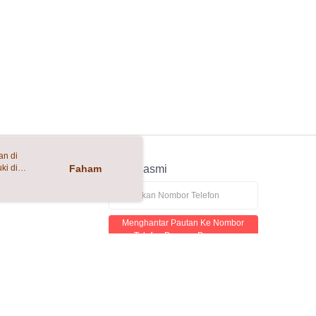
an di
ki di
n
Faham
APP Rasmi
ya anda
tapan kuki
Menghantar Pautan Ke Nombor
Telefon Dengan Percuma
lan telefon yang mencurigakan, sila hubungi Talian Hotline Anti-Penipuan 165
aling sesuai dilihat dengan menggunakan Google Chrome, Firefox, atau Edge.