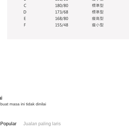
membayar m
Mobile / 
saluran lai
【Nota Pe
1. Perkhid
membolehk
perkhidmat
tuntutan h
menggunaka
2. Berdas
"Pembayar
peribadi a
Mobile un
pengesahan
ansuran ol
3. Sila ba
pautan beri
i
 buat masa ini tidak dinilai
 Popular
Jualan paling laris