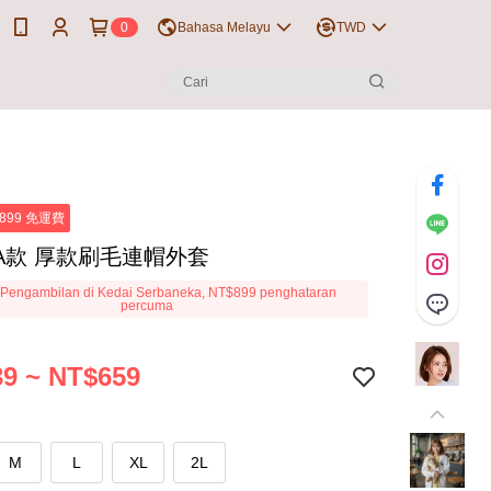
0
Bahasa Melayu
TWD
899 免運費
A款 厚款刷毛連帽外套
Pengambilan di Kedai Serbaneka, NT$899 penghataran
percuma
9 ~ NT$659
M
L
XL
2L