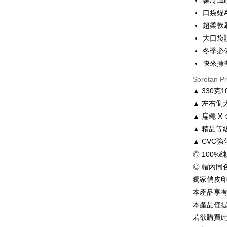
讓冷風
6 ansu
Taiw
口袋貓
Hua 
ansura
超柔軟
Ban
12 ans
Taiwan 
大口袋
The 
Hua Na
冬季必
Taiw
Comm
Pengambil
The Sh
Hua 
Ban
快來擁
Saving
LINE Pay
Ban
Bank
Sorotan P
Bank Ca
The 
▲ 330
Apple Pay
Comm
Taiw
Taiwan 
▲ 左右側
Ban
JKOPAY
HSBC Ba
Bank
HSBC
▲ 扁繩 
Union B
Limi
Easy Walle
▲ 精品
Yuanta
Taiw
Unio
▲ CVC
Bank K
Google Pa
Bank An
◎ 100%
HSBC
Yuan
Syarika
Plus PAY
◎ 帽內同
Limi
Bank
Taiwan
Unio
獨家俏皮
Bank
OP Pay La
Tais
本產品享
Deskripsi
Yuan
Syari
本產品僅
[Terma Pe
Bank
Raku
AFTEE
若欲購買
Bank
Perkhidmat
Deskripsi