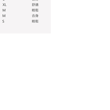
elalui "Kod bar kedai serbaneka / Kedai rasmi Taiwan
Pemindahan bank / Pembayaran J街口 / iPASS MONEY" dan
n.
nting】
matan ini disediakan oleh "Taiwan Mobile Co., Ltd." untuk
an pengguna membeli produk atau perkhidmatan melalui
an ini semasa transaksi, dan kedai akan menyerahkan hak
arga jual/beli ansuran kepada syarikat ini untuk membayar bil
n bil syarikat ini.
arkan tujuan kontrak persetujuan pembayaran menggunakan
an Ansuran Gogo", kedai akan memberikan maklumat
nda (termasuk nama, telefon atau alamat) kepada Taiwan
tuk pengumpulan, pemprosesan dan penggunaan, untuk
, semakan dan pembetulan data yang diperlukan untuk bil
eh Taiwan Mobile.
ca syarat perkhidmatan pengguna secara lengkap melalui
kut: https://oppay.tw/userRule