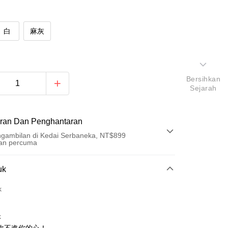
白
麻灰
Bersihkan
Sejarah
ran Dan Penghantaran
gambilan di Kedai Serbaneka, NT$899
an percuma
Pembayaran
uk
t (Bayaran Penuh)
k
ad Kredit
k
ran pada kadar faedah 0,
NT$213
setiap ansuran