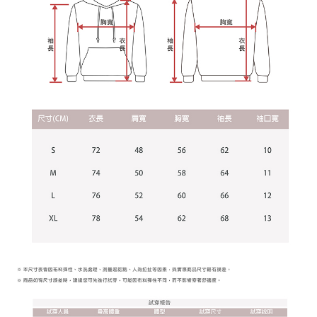
2. 結帳金額須大於NT$30
每笔NT$65，满NT$899(含以上)免运费
3. 目前僅支援台灣會員
三、聲明條款
「AFTEE先享後付」(下稱本服務)乃由恩沛科技股份有限公司(下稱 AFTEE )
所提供，並由 AFTEE 向您收取款項。因使用本服務所須提供之個人資料(包
含但不限於訂購人姓名、電話，收件人姓名、電話、收件地址)，將交付予
AFTEE 於本服務必要服務範圍內運用。關於 AFTEE 對於個人資料之蒐集、
處理、利用，詳參 AFTEE 官網之『個人資料蒐集、處理及利用告知聲明』
（
https://aftee.tw/privacypolicy/
）。
若款項超過繳費期限，將根據當次的金額加收年利率 16% 的逾期滯納金。
未成年的使用者，請事先徵得法定代理人或監護人之同意方可使用
AFTEE。
若您對於個人資料之處理、利用有任何疑問，或欲行使相關法律權利，請聯
繫恩沛科技股份有限公司。若您不同意我們將上開所示之個人資料，連同必
要之購買訂單資訊提供予 AFTEE ，或讓 AFTEE 蒐集處理利用您的個人資
料，請勿選用本服務。