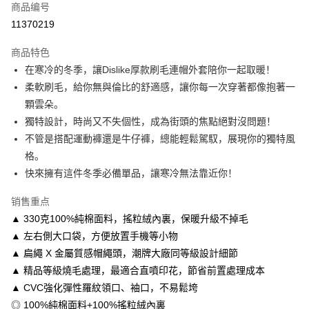
商品编号
信用卡分期付款
11370219
3期 0利率，每期
NT$213
21家银行
商品特色
6期 0利率，每期
NT$106
21家银行
合作金库商业银行
第一商业银行
在寒冷的冬季，讓Dislike厚款刷毛連帽外套陪你一起取暖！
华南商业银行
彰化商业银行
12期 0利率，每期
NT$53
21家银行
合作金库商业银行
第一商业银行
柔軟刷毛，給你無與倫比的舒適感，讓你每一次穿著都像抱著一
上海商业储蓄银行
台北富邦商业银行
华南商业银行
彰化商业银行
合作金库商业银行
第一商业银行
超商取货付款
国泰世华商业银行
兆丰国际商业银行
顆雲朵。
上海商业储蓄银行
台北富邦商业银行
华南商业银行
彰化商业银行
台湾中小企业银行
台中商业银行
獨特設計，時尚又不失個性，成為街頭的焦點絕對沒問題！
国泰世华商业银行
兆丰国际商业银行
LINE Pay
上海商业储蓄银行
台北富邦商业银行
汇丰（台湾）商业银行
华泰商业银行
台湾中小企业银行
台中商业银行
不管是搭配運動褲還是牛仔褲，總能輕鬆駕馭，展現你的獨特風
国泰世华商业银行
兆丰国际商业银行
联邦商业银行
远东国际商业银行
汇丰（台湾）商业银行
华泰商业银行
Apple Pay
格。
台湾中小企业银行
台中商业银行
元大商业银行
永丰商业银行
联邦商业银行
远东国际商业银行
汇丰（台湾）商业银行
华泰商业银行
快來擁有這件冬季必備單品，讓寒冷無法靠近你！
玉山商业银行
星展（台湾）商业银行
街口支付
元大商业银行
永丰商业银行
联邦商业银行
远东国际商业银行
台新国际商业银行
中国信托商业银行
玉山商业银行
星展（台湾）商业银行
销售重点
元大商业银行
永丰商业银行
台湾乐天信用卡公司
悠遊付
台新国际商业银行
中国信托商业银行
玉山商业银行
星展（台湾）商业银行
▲ 330克100%純棉面料，搖粒絨內裏，保暖升級不掉毛
台湾乐天信用卡公司
台新国际商业银行
中国信托商业银行
Google Pay
▲ 左右側大口袋，方便放置手機等小物
台湾乐天信用卡公司
▲ 扁繩 X 金屬質感帽繩頭，潮牌大廠同等級設計細節
Plus PAY
▲ 精品等級燒毛處理，最適合直噴印花，節省前置處理成本
大哥付你分期
▲ CVC強化彈性羅紋領口、袖口，不易鬆垮
相关说明
◎ 100%純棉面料+100%搖粒絨內裏