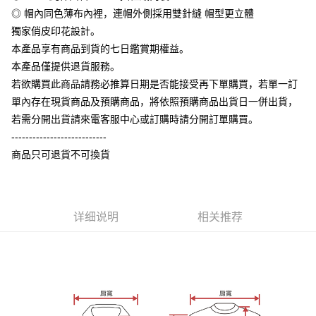
【大哥付你分期使用说明】
◎ 帽內同色薄布內裡，連帽外側採用雙針縫 帽型更立體
AFTEE先享后付
1. 本服务由台湾大哥大提供，电信用户可立即使用无须另外申请。（限个人
獨家俏皮印花設計。
月租型门号，不开放公司户及预付卡使用）
相关说明
2. 付款方式选择 “大哥付你分期”，订单成立后会自动跳转到大哥付的交易流
本產品享有商品到貨的七日鑑賞期權益。
一、關於 AFTEE先享後付
程，验证手机门号后，选择欲分期的期数、缴款截止日，确认付款后即完成
ATM付款
1. 於付款方式選擇AFTEE先享後付，將跳出AFTEE先享後付手機驗證視
本產品僅提供退貨服務。
交易。
窗。
3. 实际核准额度、可分期数及费用金额请依后续交易确认页面所载为准。
若欲購買此商品請務必推算日期是否能接受再下單購買，若單一訂
2. 進行簡訊驗證之後，即可完成結帳手續。
运送方式
4. 订单成立30分钟内，如未前往确认交易或遇审核未通过，订单将自动取
3. 訂單確認後不需事先繳費，商品會配送至您的指定地址。
單內存在現貨商品及預購商品，將依照預購商品出貨日一併出貨，
消。如遇 “转专审核”未通过状况，表示未达系统评分，恕无法说明评估内
4. 下訂完成後，您的手機會收到一封繳費通知簡訊，APP會員則會收到
全家付款取貨
若需分開出貨請來電客服中心或訂購時請分開訂單購買。
容。
AFTEE APP推播通知。
【缴款方式说明】
每笔NT$65，满NT$899(含以上)免运费
---------------------------
5. 收到商品當下無需繳費，確認無誤後，請再利用繳費通知簡訊或AFTEE
1. 分期款项不并入电信账单，“大哥付你分期”于每月结算日后寄送缴费提醒
APP於四大便利商店‧ATM/網銀等方式進行付款。
商品只可退貨不可換貨
短信。
付款後全家取貨
2. 通过短信链接打开账单后，可选择 “超商条码／台湾大直营门市／银行转
請留意繳費期限為 14 天。唯有下載 AFTEE App 成為 AFTEE 會員者方能享
每笔NT$60，满NT$899(含以上)免运费
账／街口支付／iPASS MONEY”等通路缴费。
有最長 45 天內付款之服務。
7-11付款取貨
【注意事项】
繳費期限，為商家向您請款的時間，再加上使用AFTEE可延長的天數所計算
详细说明
相关推荐
1. 本服务系由 “台湾大哥大股份有限公司”所提供，让用户于交易时，得通过
每笔NT$65，满NT$899(含以上)免运费
出。使用AFTEE下訂可以延長您收到商品前的繳費天數，但無法保證一定能
本服务购买商品或服务，并由商店将买卖／分期付款买卖价金债权让与本公
夠在期限內收到商品(例如:預購商品或預計到貨時間較長者)。因此無論收到
司后，依约使用本公司账单缴交账款。
付款後7-11取貨
商品與否，仍需要請您在AFTEE規定的時間內完成繳費。
2. 基于同意付款使用 “大哥付你分期”之契约关系目的，商店将以您的个人资
每笔NT$60，满NT$899(含以上)免运费
料（包含姓名、电话或地址）提供予台湾大哥大进项收集、处理及利用，由
二、付款限制
台湾大哥大与本人进行分期账单所需资料之确认、核对及更正。
1. 初次使用 AFTEE 時，將依認證結果及本公司審查結果，核予每個人不同
宅配
3. 完整用户服务条款，请详阅以下链接：
https://oppay.tw/userRule
之上限額度