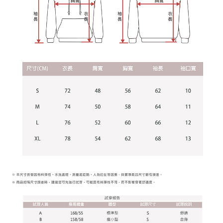
【注意事項】
１．透過由恩沛科技股份有限公司提供之「AFTEE先享後付」服務完成之交
每筆NT$65，滿NT$899(含以上)免運費
易，需依本服務之必要範圍內提供個人資料，並將交易相關給付款項請求債
權轉讓予恩沛科技股份有限公司。
２．關於個人資料處理事宜，請瀏覽以下網址：
https://aftee.tw/terms/#terms3
３．未成年的使用者請事先徵得法定代理人或監護人之同意方可使用
「AFTEE先享後付」，若未經同意申辦者引起之損失，本公司不負相關責
任。
４．使用「AFTEE先享後付」時，將依據個別帳號之用戶狀況，依本公司即
時審查核予不同之上限額度；若仍有額度不足之情形，本公司將視審查結果
請求用戶進行身份認證。
５．嚴禁一人註冊多個帳號或使用他人資訊註冊。若發現惡意使用之情形，
恩沛科技股份有限公司將有權停止該用戶之使用額度並採取法律行動。