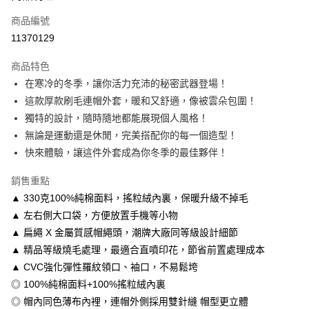
信用卡一次付款
商品編號
信用卡分期付款
11370129
3 期 0 利率 每期
NT$213
21家銀行
商品特色
6 期 0 利率 每期
NT$106
21家銀行
合作金庫商業銀行
第一商業銀行
在寒冷的冬季，讓你活力充沛的秘密武器登場！
華南商業銀行
彰化商業銀行
12 期 0 利率 每期
NT$53
21家銀行
合作金庫商業銀行
第一商業銀行
這款厚款刷毛連帽外套，暖和又舒適，像被雲朵包圍！
上海商業儲蓄銀行
台北富邦商業銀行
華南商業銀行
彰化商業銀行
合作金庫商業銀行
第一商業銀行
超商取貨付款
國泰世華商業銀行
兆豐國際商業銀行
獨特的設計，隨時隨地都能展現個人風格！
上海商業儲蓄銀行
台北富邦商業銀行
華南商業銀行
彰化商業銀行
臺灣中小企業銀行
台中商業銀行
無論是運動還是休閒，完美搭配你的每一個造型！
國泰世華商業銀行
兆豐國際商業銀行
LINE Pay
上海商業儲蓄銀行
台北富邦商業銀行
匯豐（台灣）商業銀行
華泰商業銀行
臺灣中小企業銀行
台中商業銀行
快來體驗，讓這件外套成為你冬季的最佳夥伴！
國泰世華商業銀行
兆豐國際商業銀行
聯邦商業銀行
遠東國際商業銀行
匯豐（台灣）商業銀行
華泰商業銀行
Apple Pay
臺灣中小企業銀行
台中商業銀行
元大商業銀行
永豐商業銀行
銷售重點
聯邦商業銀行
遠東國際商業銀行
匯豐（台灣）商業銀行
華泰商業銀行
玉山商業銀行
星展（台灣）商業銀行
街口支付
元大商業銀行
永豐商業銀行
▲ 330克100%純棉面料，搖粒絨內裏，保暖升級不掉毛
聯邦商業銀行
遠東國際商業銀行
台新國際商業銀行
中國信託商業銀行
玉山商業銀行
星展（台灣）商業銀行
▲ 左右側大口袋，方便放置手機等小物
元大商業銀行
永豐商業銀行
台灣樂天信用卡公司
悠遊付
台新國際商業銀行
中國信託商業銀行
玉山商業銀行
星展（台灣）商業銀行
▲ 扁繩 X 金屬質感帽繩頭，潮牌大廠同等級設計細節
台灣樂天信用卡公司
台新國際商業銀行
中國信託商業銀行
Google Pay
▲ 精品等級燒毛處理，最適合直噴印花，節省前置處理成本
台灣樂天信用卡公司
▲ CVC強化彈性羅紋領口、袖口，不易鬆垮
全盈+PAY
◎ 100%純棉面料+100%搖粒絨內裏
大哥付你分期
◎ 帽內同色薄布內裡，連帽外側採用雙針縫 帽型更立體