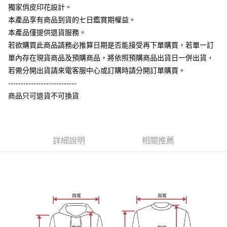
相關說明
獨家俏皮印花設計。
【大哥付你分期使用說明】
本產品享有商品到貨的七日鑑賞期權益。
AFTEE先享後付
1.本服務由台灣大哥大提供，台灣大哥大用戶可立即使用無須另外申請。
本產品僅提供退貨服務。
2.付款方式選擇「大哥付你分期」，訂單成立後會自動跳轉到大哥付的交易
相關說明
流程，驗證手機門號後，選擇欲分期的期數、繳款截止日，確認付款後即完
若欲購買此商品請務必推算日期是否能接受再下單購買，若單一訂
【關於「AFTEE先享後付」】
成交易。
ATM付款
AFTEE先享後付是「在收到商品之後才付款」的支付方式。 讓您購物簡單
單內存在現貨商品及預購商品，將依照預購商品出貨日一併出貨，
3.實際核准額度、可分期數及費用金額請依後續交易確認頁面所載為準。
便利好安心！
4.訂單成立30分鐘內，如未前往確認交易或遇審核未通過，訂單將自動取
若需分開出貨請來電客服中心或訂購時請分開訂單購買。
１．簡單：不需註冊會員、不需綁卡、不需儲值。
運送方式
消。如遇「轉專審核」未通過狀況，表示未達大哥付你分期系統評分，恕無
２．便利：只要手機號碼，簡訊認證，即可結帳。
---------------------------
法說明評估內容。
３．安心：先確認商品／服務後，再付款。
全家付款取貨
商品只可退貨不可換貨
【繳款方式說明】
1.分期款項不併入電信帳單，「大哥付你分期」於每月結算日後寄送繳費提
每筆NT$65，滿NT$899(含以上)免運費
【「AFTEE先享後付」結帳流程】
醒簡訊。
１．於結帳方式選擇「AFTEE先享後付」後，將跳轉至「AFTEE先享後付」
2.透過簡訊連結打開帳單後，可選擇「超商條碼／台灣大直營門市／銀行轉
付款後全家取貨
結帳頁面，進行簡訊認證並確認金額後，即可完成結帳。
帳／街口支付／iPASS MONEY」等通路繳費。
２．訂單成立數日內，您將收到繳費通知簡訊。
詳細說明
相關推薦
每筆NT$60，滿NT$899(含以上)免運費
３．收到繳費通知簡訊後14天內，點擊此簡訊中的連結，可透過四大超商／
【注意事項】
ATM／網路銀行／等多元方式進行付款，方視為交易完成。
7-11付款取貨
1.本服務係由「台灣大哥大股份有限公司」（以下簡稱本公司）所提供，讓
※ 請注意：結帳手續完成當下不需立刻繳費，但若您需要取消訂單，請聯絡
用戶於交易時，得透過本服務購買商品或服務，並由商店將買賣／分期付款
每筆NT$65，滿NT$899(含以上)免運費
購買商品的店家。未經商家同意取消之訂單仍視為有效，需透過AFTEE先享
買賣價金債權讓與本公司後，依約使用本公司帳單繳交帳款。
後付繳納相關費用。
2.基於同意付款使用「大哥付你分期」之契約關係目的，商店將以您的個人
付款後7-11取貨
※ 交易是否成功請以「AFTEE先享後付 」之結帳頁面顯示為準，若有關於
資料（包含姓名、電話或地址）提供予台灣大哥大進項蒐集、處理及利用，
是否繳費成功／繳費後需取消欲退款等相關疑問，請聯繫「AFTEE先享後付
每筆NT$60，滿NT$899(含以上)免運費
由本公司與您本人進行分期帳單所需資料之確認、核對及更正。
客戶支援中心」
https://netprotections.freshdesk.com/support/home
3.完整用戶服務條款，請詳閱以下連結：
https://oppay.tw/userRule
宅配