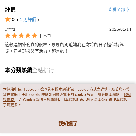
評價
查看全部
5
(
1
則評價
)
c****1
2026/01/14
|
M/白
這款連帽外套真的很棒，厚厚的刷毛讓我在寒冷的日子裡保持溫
暖，穿著舒適又有活力，超喜歡！
本分類熱銷
全站排行
本網站中使用 cookie，欲查詢有關本網站使用 cookie 方式之詳情，及若您不希
熱門標籤
望在電腦上使用 cookie 時應如何變更電腦的 cookie 設定，請參閱本網站「
隱私
權條款
」之 Cookie 聲明。您繼續使用本網站即表示您同意本公司得按本網站使
用條款之 Cookie 聲明使用 cookie。
了解更多 >
我知道了