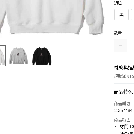
顏色
黑
數量
付款與運
超取滿NT$
付款方式
商品特色
信用卡一
商品編號
11357484
信用卡分
商品特色
3 期 
材質:1
6 期 
合作金