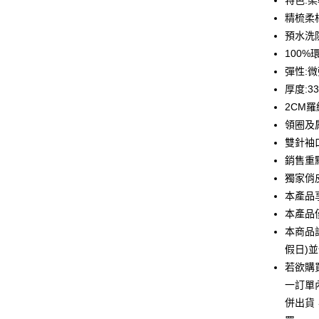
特色:
華南商
12 期
精梳柔
合作金
上海商
華南商
預水洗
合作金
超商取貨
國泰世
上海商
100
華南商
臺灣中
國泰世
LINE Pay
上海商
彈性:
匯豐（
臺灣中
國泰世
聯邦商
厚度:3
匯豐（
Apple Pay
臺灣中
元大商
2CM
聯邦商
匯豐（
玉山商
街口支付
元大商
領圈及
聯邦商
台新國
玉山商
雙針袖
元大商
台灣樂
悠遊付
台新國
玉山商
銷售重
台灣樂
台新國
Google Pa
獨家俏
台灣樂
本產品
全盈+PAY
本產品
大哥付你
本商品
相關說明
假日)
【大哥付
若欲購
AFTEE先
1.本服務
2.付款方
一訂單
相關說明
流程，驗
【關於「A
併出貨
ATM付款
完成交易
AFTEE