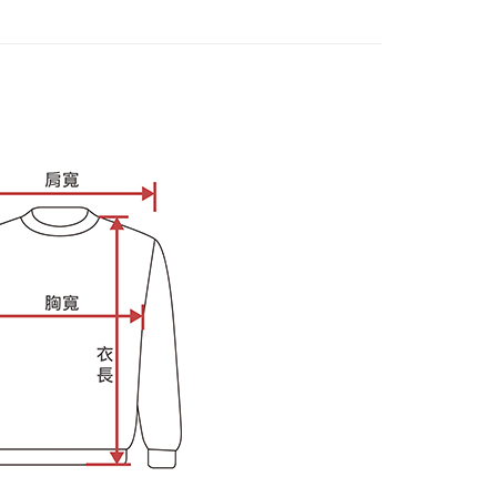
E先享後付」，若未經同意申辦者引起之損失，本公司不負相關責
AFTEE先享後付」時，將依據個別帳號之用戶狀況，依本公司
核予不同之上限額度；若仍有額度不足之情形，本公司將視審查
用戶進行身份認證。
一人註冊多個帳號或使用他人資訊註冊。若發現惡意使用之情
科技股份有限公司將有權停止該用戶之使用額度並採取法律行