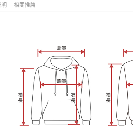
「AFTE
說明
相關推薦
任。
４．使用「
即時審查
結果請求
５．嚴禁
形，恩沛
動。