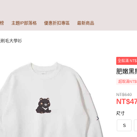
榜
主題IP部落格
優惠折扣專區
最新商品
版刷毛大學衫
全館滿 NT$
肥嫩黑
超取滿NT$
NT$640
NT$47
尺寸
S