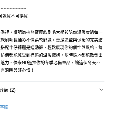
准額度、可分期數及費用金額請依後續交易確認頁面所載為準。
心！
立30分鐘內，如未前往確認交易或遇審核未通過，訂單將自動取
：不需註冊會員、不需綁卡、不需儲值。
------------------
「轉專審核」未通過狀況，表示未達大哥付你分期系統評分，恕
：只要手機號碼，簡訊認證，即可結帳。
可退貨不可換貨
評估內容。
：先確認商品／服務後，再付款。
式說明】
取貨
項不併入電信帳單，「大哥付你分期」於每月結算日後寄送繳費提
EE先享後付」結帳流程】
冬季裡，讓肥嫩棕熊寶厚款刷毛大學衫陪你溫暖度過每一
5，滿NT$899(含以上)免運費
方式選擇「AFTEE先享後付」後，將跳轉至「AFTEE先享後
這款刷毛長袖衫不僅柔軟舒適，更是造型與保暖的完美結
訊連結打開帳單後，可選擇「超商條碼／台灣大直營門市／銀行轉
頁面，進行簡訊認證並確認金額後，即可完成結帳。
付／iPASS MONEY」等通路繳費。
家取貨
成立數日內，您將收到繳費通知簡訊。
是搭配牛仔褲還是運動褲，輕鬆展現你的個性與風格。每
費通知簡訊後14天內，點擊此簡訊中的連結，可透過四大超商
0，滿NT$899(含以上)免運費
，仿佛都能感受到棕熊的溫暖擁抱，隨時隨地都能散發出
項】
網路銀行／等多元方式進行付款，方視為交易完成。
係由「台灣大哥大股份有限公司」（以下簡稱本公司）所提供，讓
的魅力。快來NU選擇你的冬季必備單品，讓這個冬天不
：結帳手續完成當下不需立刻繳費，但若您需要取消訂單，請聯
取貨
易時，得透過本服務購買商品或服務，並由商店將買賣／分期付
的店家。未經商家同意取消之訂單仍視為有效，需透過AFTEE
只有溫暖與好心情！
金債權讓與本公司後，依約使用本公司帳單繳交帳款。
繳納相關費用。
5，滿NT$899(含以上)免運費
意付款使用「大哥付你分期」之契約關係目的，商店將以您的個人
否成功請以「AFTEE先享後付 」之結帳頁面顯示為準，若有關於
含姓名、電話或地址）提供予台灣大哥大進項蒐集、處理及利
功／繳費後需取消欲退款等相關疑問，請聯繫「AFTEE先享後
1取貨
公司與您本人進行分期帳單所需資料之確認、核對及更正。
類 (2)
援中心」
https://netprotections.freshdesk.com/support/home
0，滿NT$899(含以上)免運費
戶服務條款，請詳閱以下連結：
https://oppay.tw/userRule
項】
刷毛長袖衫(帽T 大學T 連帽外套)
厚版刷毛大學衫
恩沛科技股份有限公司提供之「AFTEE先享後付」服務完成之
客服
依本服務之必要範圍內提供個人資料，並將交易相關給付款項請
5，滿NT$899(含以上)免運費
讓予恩沛科技股份有限公司。
個人資料處理事宜，請瀏覽以下網址：
ee.tw/terms/#terms3
年的使用者請事先徵得法定代理人或監護人之同意方可使用