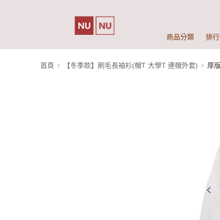
商品分類
排行
首頁
【冬季款】刷毛長袖衫(帽T 大學T 連帽外套)
厚