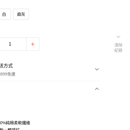
白
麻灰
清除
紀錄
送方式
899免運
次付款
期付款
0 利率 每期
NT$159
21家銀行
00%純棉柔軟纖維
0 利率 每期
NT$79
21家銀行
庫商業銀行
第一商業銀行