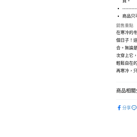
買。
3.實際核
便利好安
4.訂單成
１．簡單
---------
消。如遇
２．便利
運送方式
商品只
無法說明
３．安心
【繳款方
銷售重點
全家付款
1.分期款
【「AFT
在寒冷的
醒簡訊。
每筆NT$6
１．於結帳
個日子！
2.透過簡
付」結帳
帳／街口支
付款後全
２．訂單
合。無論
３．收到繳
每筆NT$6
次穿上它
【注意事
／ATM／
1.本服務
輕鬆自在
※ 請注意
7-11付款
用戶於交
絡購買商品
再寒冷，
款買賣價
先享後付
每筆NT$6
2.基於同
※ 交易是
資料（包
是否繳費成
付款後7-1
用，由本
商品相關分
付客戶支
每筆NT$6
3.完整用
【注意事
【冬季款】
宅配
１．透過由
分享
ALL
交易，需
每筆NT$6
求債權轉
２．關於
https://aft
３．未成