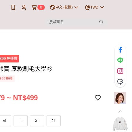
0
中文 (繁體)
TWD
899 免運費
熊寶 厚款刷毛大學衫
899免運
9 ~ NT$499
M
L
XL
2L