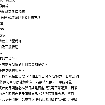
柔軟、觸感好
業銀行
彰化商業銀行
 0 利率 每期
NT$39
21家銀行
棉剪裁
庫商業銀行
第一商業銀行
業儲蓄銀行
台北富邦商業銀行
業銀行
彰化商業銀行
防縮處理側接縫筒
庫商業銀行
第一商業銀行
付款
華商業銀行
兆豐國際商業銀行
業儲蓄銀行
台北富邦商業銀行
%環紡棉,預縮處理平紋針織布料
業銀行
彰化商業銀行
小企業銀行
台中商業銀行
華商業銀行
兆豐國際商業銀行
業儲蓄銀行
台北富邦商業銀行
微彈
台灣）商業銀行
華泰商業銀行
小企業銀行
台中商業銀行
華商業銀行
兆豐國際商業銀行
業銀行
遠東國際商業銀行
30G
台灣）商業銀行
華泰商業銀行
小企業銀行
台中商業銀行
業銀行
永豐商業銀行
羅紋領
業銀行
遠東國際商業銀行
台灣）商業銀行
華泰商業銀行
業銀行
星展（台灣）商業銀行
業銀行
永豐商業銀行
肩膀上帶壓肩條
業銀行
遠東國際商業銀行
際商業銀行
中國信託商業銀行
業銀行
星展（台灣）商業銀行
口及下擺折邊
業銀行
永豐商業銀行
天信用卡公司
際商業銀行
中國信託商業銀行
業銀行
星展（台灣）商業銀行
點
天信用卡公司
際商業銀行
中國信託商業銀行
y
皮印花設計。
天信用卡公司
享有商品到貨的七日鑑賞期權益。
僅提供退貨服務。
分期
訂做作包裝出貨需7-14個工作日(不包含週六、日以及例
並依照訂單順序陸續出貨，若無法久候，下單請考量。
你分期使用說明】
買此商品請務必推算日期是否能接受再下單購買，若單
享後付
由台灣大哥大提供，台灣大哥大用戶可立即使用無須另外申請。
式選擇「大哥付你分期」，訂單成立後會自動跳轉到大哥付的交易
內存在現貨商品及預購商品，將依照預購商品出貨日一
證手機門號後，選擇欲分期的期數、繳款截止日，確認付款後即
FTEE先享後付」】
，若需分開出貨請來電客服中心或訂購時請分開訂單購
。
先享後付是「在收到商品之後才付款」的支付方式。 讓您購物簡單