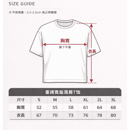
宅配
【注意事項】
１．透過由恩沛科技股份有限公司提供之「AFTEE先享後付」服務完成之交
每筆NT$65，滿NT$899(含以上)免運費
易，需依本服務之必要範圍內提供個人資料，並將交易相關給付款項請求債
權轉讓予恩沛科技股份有限公司。
２．關於個人資料處理事宜，請瀏覽以下網址：
https://aftee.tw/terms/#terms3
３．未成年的使用者請事先徵得法定代理人或監護人之同意方可使用
「AFTEE先享後付」，若未經同意申辦者引起之損失，本公司不負相關責
任。
４．使用「AFTEE先享後付」時，將依據個別帳號之用戶狀況，依本公司即
時審查核予不同之上限額度；若仍有額度不足之情形，本公司將視審查結果
請求用戶進行身份認證。
５．嚴禁一人註冊多個帳號或使用他人資訊註冊。若發現惡意使用之情形，
恩沛科技股份有限公司將有權停止該用戶之使用額度並採取法律行動。