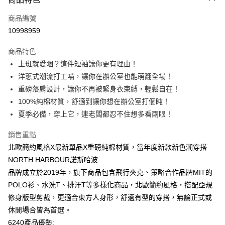
信用卡一次付款
商品編號
信用卡分期付款
10998959
3 期 0 利率 每期
NT$146
21家銀行
商品特色
6 期 0 利率 每期
NT$73
21家銀行
合作金庫商業銀行
第一商業銀行
上班就愛睏？這件短袖讓你更有理由！
華南商業銀行
彰化商業銀行
12 期 0 利率 每期
NT$36
21家銀行
合作金庫商業銀行
第一商業銀行
洋蔥式潮流打工喵，讓你在辦公室也能萌翻全場！
上海商業儲蓄銀行
台北富邦商業銀行
華南商業銀行
彰化商業銀行
合作金庫商業銀行
第一商業銀行
超商取貨付款
國泰世華商業銀行
兆豐國際商業銀行
重磅落肩設計，讓你不再被緊身衣束縛，輕鬆自在！
上海商業儲蓄銀行
台北富邦商業銀行
華南商業銀行
彰化商業銀行
臺灣中小企業銀行
台中商業銀行
100%純棉材質，舒適到讓你想在辦公室打個盹！
國泰世華商業銀行
兆豐國際商業銀行
LINE Pay
上海商業儲蓄銀行
台北富邦商業銀行
匯豐（台灣）商業銀行
華泰商業銀行
臺灣中小企業銀行
台中商業銀行
夏季必備，穿上它，連老闆都忍不住想多看兩眼！
國泰世華商業銀行
兆豐國際商業銀行
聯邦商業銀行
遠東國際商業銀行
匯豐（台灣）商業銀行
華泰商業銀行
Apple Pay
臺灣中小企業銀行
台中商業銀行
元大商業銀行
永豐商業銀行
銷售重點
聯邦商業銀行
遠東國際商業銀行
匯豐（台灣）商業銀行
華泰商業銀行
玉山商業銀行
星展（台灣）商業銀行
街口支付
元大商業銀行
永豐商業銀行
北歐簡約風格X最新單品X重磅純棉材質，當年度新款新色潮穿搭
聯邦商業銀行
遠東國際商業銀行
台新國際商業銀行
中國信託商業銀行
玉山商業銀行
星展（台灣）商業銀行
NORTH HARBOUR諾斯哈波
元大商業銀行
永豐商業銀行
台灣樂天信用卡公司
悠遊付
台新國際商業銀行
中國信託商業銀行
玉山商業銀行
星展（台灣）商業銀行
品牌成立於2019年，旗下商品包含飛行夾克、策略合作品牌MIT的
台灣樂天信用卡公司
台新國際商業銀行
中國信託商業銀行
Google Pay
POLO衫、水洗T、排汗T等多樣化商品，北歐簡約風格，搭配亞規
台灣樂天信用卡公司
修身版型剪裁，更適合東方人身形，舒適有型的穿搭，無論正式或
全盈+PAY
休閒場合皆為首選。
大哥付你分期
6240產品優勢: