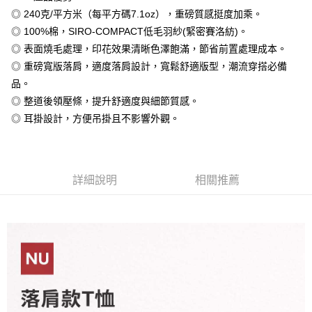
相關說明
◎ 240克/平方米（每平方碼7.1oz），重磅質感挺度加乘。
【大哥付你分期使用說明】
◎ 100%棉，SIRO-COMPACT低毛羽紗(緊密賽洛紡)。
AFTEE先享後付
1.本服務由台灣大哥大提供，台灣大哥大用戶可立即使用無須另外申請。
◎ 表面燒毛處理，印花效果清晰色澤飽滿，節省前置處理成本。
2.付款方式選擇「大哥付你分期」，訂單成立後會自動跳轉到大哥付的交易
相關說明
流程，驗證手機門號後，選擇欲分期的期數、繳款截止日，確認付款後即完
◎ 重磅寬版落肩，適度落肩設計，寬鬆舒適版型，潮流穿搭必備
【關於「AFTEE先享後付」】
成交易。
ATM付款
AFTEE先享後付是「在收到商品之後才付款」的支付方式。 讓您購物簡單
品。
3.實際核准額度、可分期數及費用金額請依後續交易確認頁面所載為準。
便利好安心！
4.訂單成立30分鐘內，如未前往確認交易或遇審核未通過，訂單將自動取
◎ 整道後領壓條，提升舒適度與細節質感。
１．簡單：不需註冊會員、不需綁卡、不需儲值。
運送方式
消。如遇「轉專審核」未通過狀況，表示未達大哥付你分期系統評分，恕無
２．便利：只要手機號碼，簡訊認證，即可結帳。
◎ 耳掛設計，方便吊掛且不影響外觀。
法說明評估內容。
３．安心：先確認商品／服務後，再付款。
全家付款取貨
【繳款方式說明】
1.分期款項不併入電信帳單，「大哥付你分期」於每月結算日後寄送繳費提
每筆NT$65，滿NT$899(含以上)免運費
【「AFTEE先享後付」結帳流程】
醒簡訊。
１．於結帳方式選擇「AFTEE先享後付」後，將跳轉至「AFTEE先享後付」
2.透過簡訊連結打開帳單後，可選擇「超商條碼／台灣大直營門市／銀行轉
付款後全家取貨
詳細說明
相關推薦
結帳頁面，進行簡訊認證並確認金額後，即可完成結帳。
帳／街口支付／iPASS MONEY」等通路繳費。
２．訂單成立數日內，您將收到繳費通知簡訊。
每筆NT$60，滿NT$899(含以上)免運費
３．收到繳費通知簡訊後14天內，點擊此簡訊中的連結，可透過四大超商／
【注意事項】
ATM／網路銀行／等多元方式進行付款，方視為交易完成。
7-11付款取貨
1.本服務係由「台灣大哥大股份有限公司」（以下簡稱本公司）所提供，讓
※ 請注意：結帳手續完成當下不需立刻繳費，但若您需要取消訂單，請聯絡
用戶於交易時，得透過本服務購買商品或服務，並由商店將買賣／分期付款
每筆NT$65，滿NT$899(含以上)免運費
購買商品的店家。未經商家同意取消之訂單仍視為有效，需透過AFTEE先享
買賣價金債權讓與本公司後，依約使用本公司帳單繳交帳款。
後付繳納相關費用。
2.基於同意付款使用「大哥付你分期」之契約關係目的，商店將以您的個人
付款後7-11取貨
※ 交易是否成功請以「AFTEE先享後付 」之結帳頁面顯示為準，若有關於
資料（包含姓名、電話或地址）提供予台灣大哥大進項蒐集、處理及利用，
是否繳費成功／繳費後需取消欲退款等相關疑問，請聯繫「AFTEE先享後付
每筆NT$60，滿NT$899(含以上)免運費
由本公司與您本人進行分期帳單所需資料之確認、核對及更正。
客戶支援中心」
https://netprotections.freshdesk.com/support/home
3.完整用戶服務條款，請詳閱以下連結：
https://oppay.tw/userRule