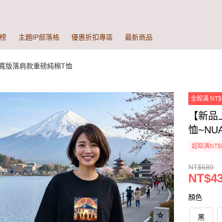
榜
主題IP部落格
優惠折扣專區
最新商品
寬版落肩款重磅純棉T恤
全館滿 NT$
【新品
恤~NUA
超取满NT$
NT$680
NT$43
顏色
黑