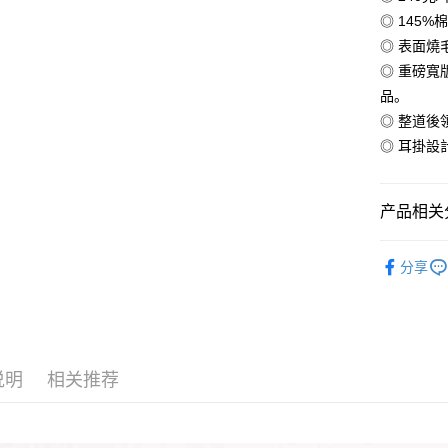
【大哥付
AFTEE先
◎ 145%
1. 本服
人月租型
相关说明
◎ 表面
2. 付款
一、關於 A
◎ 重磅
ATM付款
流程，验
1. 於付
完成交易
品。
窗。
3. 实际
2. 進行
◎ 整道後
4. 订单
3. 訂單
运送方式
◎ 耳掛設
消。如遇 
4. 下訂
容。
AFTEE 
全家付款
【缴款方
5. 收到
1. 分期
每笔NT$6
APP於四
产品相关分
短信。
2. 通过
付款後全
請留意繳費期
【夏季款】
账／街口支付
享有最長 
分享
每笔NT$6
磅純棉T恤
【注意事
繳費期限，
ALL
7-11付款
1. 本服
算出。使用
过本服务
定能夠在期
每笔NT$6
【夏季款】
本公司后
收到商品與
熱銷】10
2. 基于
付款後7-1
说明
相关推荐
资料（包
二、付款
每笔NT$6
用，由台
1. 初次
3. 完整
之上限額
宅配
2. 結帳金