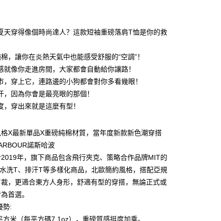
期付款
利率，每期
NT$146
21家银行
夏天穿得像個時尚達人？這款短袖重磅落肩T恤是你的救
利率，每期
NT$73
21家银行
库商业银行
第一商业银行
业银行
彰化商业银行
0利率，每期
NT$36
21家银行
%純棉，讓你在炎熱天氣中也能感受舒服的“空調”！
库商业银行
第一商业银行
业储蓄银行
台北富邦商业银行
业银行
彰化商业银行
感就像你走進房間，大家都會自動給你讓路！
库商业银行
第一商业银行
付款
华商业银行
兆丰国际商业银行
业储蓄银行
台北富邦商业银行
市，穿上它，連路邊的小狗都會對你多看幾眼！
业银行
彰化商业银行
小企业银行
台中商业银行
华商业银行
兆丰国际商业银行
业储蓄银行
台北富邦商业银行
汗，因為你會是最亮眼的那個！
台湾）商业银行
华泰商业银行
小企业银行
台中商业银行
华商业银行
兆丰国际商业银行
业银行
远东国际商业银行
度，穿出來就是這麼有型！
台湾）商业银行
华泰商业银行
小企业银行
台中商业银行
业银行
永丰商业银行
业银行
远东国际商业银行
台湾）商业银行
华泰商业银行
业银行
星展（台湾）商业银行
业银行
永丰商业银行
風格X最新單品X重磅純棉材質，當年度新款新色潮穿搭
业银行
远东国际商业银行
际商业银行
中国信托商业银行
业银行
星展（台湾）商业银行
业银行
永丰商业银行
HARBOUR諾斯哈波
天信用卡公司
际商业银行
中国信托商业银行
业银行
星展（台湾）商业银行
2019年，旗下商品包含飛行夾克、策略合作品牌MIT的
天信用卡公司
际商业银行
中国信托商业银行
y
、水洗T、排汗T等多樣化商品，北歐簡約風格，搭配亞規
天信用卡公司
剪裁，更適合東方人身形，舒適有型的穿搭，無論正式或
皆為首選。
分期
優勢:
克/平方米（每平方碼7.1oz），重磅質感挺度加乘。