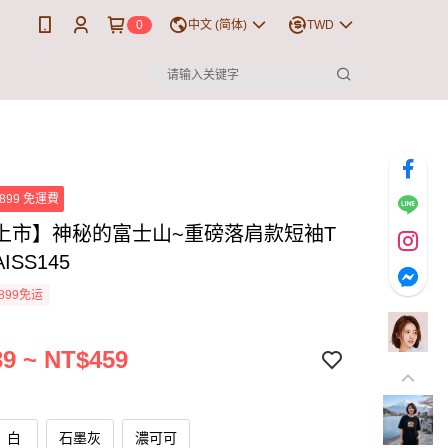
0
中文 (简体)
TWD
899 免運費
上市】神秘的富士山~重磅落肩款短袖T
ISS145
899免运
9 ~ NT$459
白
石墨灰
濃可可