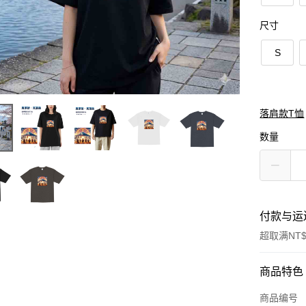
尺寸
S
落肩款T恤
数量
付款与运
超取满NT$
付款方式
商品特色
信用卡一
商品编号