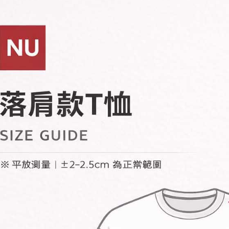
3. 目前
每笔NT$6
三、聲明
「AFTE
)所提供，
(包含但不
予 AFT
集、處理、
明』（
http
若款項超過
未成年的
AFTEE。
若您對於
聯繫恩沛
同必要之購
人資料，