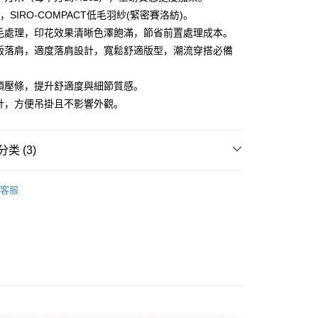
你分期使用说明】
享后付
棉，SIRO-COMPACT低毛羽紗(緊密賽洛紡)。
务由台湾大哥大提供，电信用户可立即使用无须另外申请。（限个
门号，不开放公司户及预付卡使用）
燒毛處理，印花效果清晰色澤飽滿，節省前置處理成本。
方式选择 “大哥付你分期”，订单成立后会自动跳转到大哥付的交易
FTEE先享後付
寬版落肩，適度落肩設計，寬鬆舒適版型，潮流穿搭必備
证手机门号后，选择欲分期的期数、缴款截止日，确认付款后即
款方式選擇AFTEE先享後付，將跳出AFTEE先享後付手機驗證視
。
核准额度、可分期数及费用金额请依后续交易确认页面所载为准。
簡訊驗證之後，即可完成結帳手續。
領壓條，提升舒適度與細節質感。
成立30分钟内，如未前往确认交易或遇审核未通过，订单将自动取
確認後不需事先繳費，商品會配送至您的指定地址。
計，方便吊掛且不影響外觀。
“转专审核”未通过状况，表示未达系统评分，恕无法说明评估内
完成後，您的手機會收到一封繳費通知簡訊，APP會員則會收到
APP推播通知。
取貨
式说明】
商品當下無需繳費，確認無誤後，請再利用繳費通知簡訊或AFTEE
款项不并入电信账单，“大哥付你分期”于每月结算日后寄送缴费提醒
5，满NT$899(含以上)免运费
大便利商店‧ATM/網銀等方式進行付款。
类 (3)
短信链接打开账单后，可选择 “超商条码／台湾大直营门市／银行转
家取貨
限為 14 天。唯有下載 AFTEE App 成為 AFTEE 會員者方能
100%純棉印花短袖T恤
【新品上市】寬版落肩款重
／iPASS MONEY”等通路缴费。
45 天內付款之服務。
客服
0，满NT$899(含以上)免运费
项】
為商家向您請款的時間，再加上使用AFTEE可延長的天數所計
取貨
务系由 “台湾大哥大股份有限公司”所提供，让用户于交易时，得通
AFTEE下訂可以延長您收到商品前的繳費天數，但無法保證一
购买商品或服务，并由商店将买卖／分期付款买卖价金债权让与
限內收到商品(例如:預購商品或預計到貨時間較長者)。因此無論
5，满NT$899(含以上)免运费
【冰鋒寬版落肩款T】V.S【純棉落肩款T恤】
【經典
，依约使用本公司账单缴交账款。
否，仍需要請您在AFTEE規定的時間內完成繳費。
0%純棉 寬版落肩款T恤
同意付款使用 “大哥付你分期”之契约关系目的，商店将以您的个人
1取貨
含姓名、电话或地址）提供予台湾大哥大进项收集、处理及利
限制
0，满NT$899(含以上)免运费
湾大哥大与本人进行分期账单所需资料之确认、核对及更正。
使用 AFTEE 時，將依認證結果及本公司審查結果，核予每個人不同
用户服务条款，请详阅以下链接：
https://oppay.tw/userRule
度
額須大於NT$30