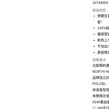
10744003
信用卡分
商品特色
3期 0
想要在
6期 0
合作金
星！
华南商
12期 
145
合作金
上海商
华南商
重磅質
合作金
超商取货
国泰世
上海商
新色上
华南商
台湾中
国泰世
LINE Pay
上海商
不怕出
汇丰（
台湾中
国泰世
联邦商
素是態
汇丰（
Apple Pay
台湾中
元大商
联邦商
销售重点
汇丰（
玉山商
街口支付
元大商
北歐簡約
联邦商
台新国
玉山商
元大商
NORTH 
台湾乐
悠遊付
台新国
玉山商
品牌成立於
台湾乐
台新国
Google Pa
POLO衫
台湾乐
修身版型
Plus PAY
休閒場合
大哥付你
6240產品
相关说明
◎ 240