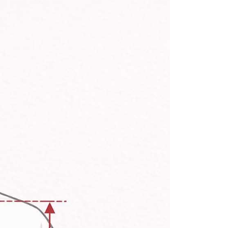
僅支援台灣會員
5，满NT$899(含以上)免运费
條款
E先享後付」(下稱本服務)乃由恩沛科技股份有限公司(下稱 AFTEE
並由 AFTEE 向您收取款項。因使用本服務所須提供之個人資料
限於訂購人姓名、電話，收件人姓名、電話、收件地址)，將交付
EE 於本服務必要服務範圍內運用。關於 AFTEE 對於個人資料之蒐
利用，詳參 AFTEE 官網之『個人資料蒐集、處理及利用告知聲
s://aftee.tw/privacypolicy/
）。
繳費期限，將根據當次的金額加收年利率 16% 的逾期滯納金。
使用者，請事先徵得法定代理人或監護人之同意方可使用
個人資料之處理、利用有任何疑問，或欲行使相關法律權利，請
科技股份有限公司。若您不同意我們將上開所示之個人資料，連
買訂單資訊提供予 AFTEE ，或讓 AFTEE 蒐集處理利用您的個
請勿選用本服務。