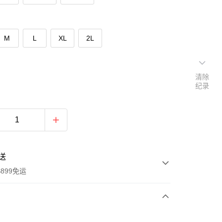
M
L
XL
2L
清除
纪录
送
899免运
次付款