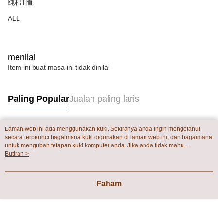
純棉T恤
akan dibatalkan secara automatik. Jika terdapat situasi "pindah untuk
semakan khusus" yang tidak lulus, ini menunjukkan bahawa sistem
ALL
penilaian tidak mencukupi, tiada penjelasan mengenai kandungan
penilaian boleh diberikan.
【Penerangan Kaedah Pembayaran】
menilai
1. Pembayaran ansuran tidak digabungkan dalam bil telekomunikasi,
"Pembayaran Ansuran Gogo" akan menghantar SMS peringatan
Item ini buat masa ini tidak dinilai
pembayaran selepas tarikh penyelesaian bulanan.
2. Melalui pautan SMS untuk membuka bil, anda boleh memilih untuk
membayar melalui "Kod bar kedai serbaneka / Kedai rasmi Taiwan
Paling Popular
Jualan paling laris
Mobile / Pemindahan bank / Pembayaran J街口 / iPASS MONEY" dan
saluran lain.
【Nota Penting】
Laman web ini ada menggunakan kuki. Sekiranya anda ingin mengetahui
Tag Popular
1. Perkhidmatan ini disediakan oleh "Taiwan Mobile Co., Ltd." untuk
secara terperinci bagaimana kuki digunakan di laman web ini, dan bagaimana
membolehkan pengguna membeli produk atau perkhidmatan melalui
untuk mengubah tetapan kuki komputer anda. Jika anda tidak mahu
perkhidmatan ini semasa transaksi, dan kedai akan menyerahkan hak
menggunakan kuki di komputer anda, sila rujuk penerangan mengenai kuki.
Butiran >
tuntutan harga jual/beli ansuran kepada syarikat ini untuk membayar bil
Dasar Privasi
Laman web ini ada menggunakan kuki. Sekiranya anda ingin
menggunakan bil syarikat ini.
mengetahui secara terperinci bagaimana kuki digunakan di laman web ini,
dan bagaimana untuk mengubah tetapan kuki komputer anda. Jika anda tidak
2. Berdasarkan tujuan kontrak persetujuan pembayaran menggunakan
Faham
mahu menggunakan kuki di komputer anda, sila rujuk penerangan mengenai
"Pembayaran Ansuran Gogo", kedai akan memberikan maklumat peribadi
kuki.
anda (termasuk nama, telefon atau alamat) kepada Taiwan Mobile untuk
pengumpulan, pemprosesan dan penggunaan, untuk pengesahan,
semakan dan pembetulan data yang diperlukan untuk bil ansuran oleh