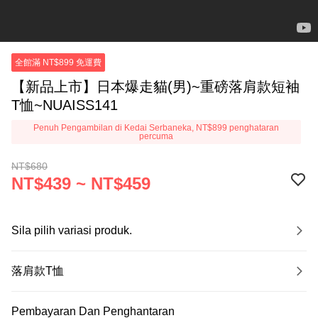
全館滿 NT$899 免運費
【新品上市】日本爆走貓(男)~重磅落肩款短袖
T恤~NUAISS141
Penuh Pengambilan di Kedai Serbaneka, NT$899 penghataran
percuma
NT$680
NT$439 ~ NT$459
Sila pilih variasi produk.
落肩款T恤
Pembayaran Dan Penghantaran