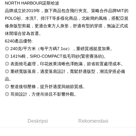
Taiwan Business Bank
Taichung Commercial
Union Bank of Taiwan
Far Eastern International
NORTH HARBOUR諾斯哈波
Bank Komersial E.SUN
DBS Bank
Bank
Google Pay
Bank
品牌成立於2019年，旗下商品包含飛行夾克、策略合作品牌MIT的
Bank Antarabangsa Taishin
Bank CTBC
HSBC Bank (Taiwan)
Hwatai Bank
Yuanta Commercial Bank
Bank SinoPac
Syarikat Kad Kredit Rakuten
POLO衫、水洗T、排汗T等多樣化商品，北歐簡約風格，搭配亞規
Plus PAY
Limited
Bank Komersial E.SUN
DBS Bank
Taiwan
修身版型剪裁，更適合東方人身形，舒適有型的穿搭，無論正式或
Union Bank of Taiwan
Far Eastern International
Bank Antarabangsa
Bank CTBC
OP Pay Later
Bank
Taishin
休閒場合皆為首選。
Deskripsi
Yuanta Commercial Bank
Bank SinoPac
Syarikat Kad Kredit
6240產品優勢:
[Terma Penggunaan untuk OP Pay Later]
Bank Komersial E.SUN
DBS Bank
Rakuten Taiwan
AFTEE
◎ 240克/平方米（每平方碼7.1oz），重磅質感挺度加乘。
Bank Antarabangsa
Bank CTBC
Perkhidmatan ini disediakan oleh Taiwan Mobile dan tersedia untuk
Deskripsi
◎ 141%棉，SIRO-COMPACT低毛羽紗(緊密賽洛紡)。
Taishin
pengguna Taiwan Mobile tanpa memerlukan permohonan tambahan.
Pertama, Mengenai Perkhidmatan AFTEE Beli Sekarang Bayar Kemudian
◎ 表面燒毛處理，印花效果清晰色澤飽滿，節省前置處理成本。
Syarikat Kad Kredit
Pemindahan ATM
1. Dengan memilih AFTEE sebagai kaedah pembayaran, mesej
Rakuten Taiwan
◎ 重磅寬版落肩，適度落肩設計，寬鬆舒適版型，潮流穿搭必備
Jika anda memilih OP Pay Later sebagai kaedah pembayaran, sistem
pengesahan AFTEE akan muncul.
akan mengarahkan anda secara automatik ke proses transaksi OP Pay
品。
2. Anda boleh meneruskan pembayaran selepas pengesahan SMS.
Pilihan Penghantaran
Later selepas pesanan dibuat. Anda perlu mengesahkan nombor telefon
3. Tiada bayaran diperlukan apabila pesanan disahkan. Produk akan
◎ 整道後領壓條，提升舒適度與細節質感。
mudah alih anda, memilih bilangan ansuran, dan menetapkan tarikh
dihantar ke alamat yang ditetapkan.
全家付款取貨
akhir pembayaran. Transaksi akan dianggap selesai setelah pembayaran
◎ 耳掛設計，方便吊掛且不影響外觀。
4. Setelah pesanan disahkan, anda akan menerima SMS pembayaran
disahkan.
NT$65/pesanan | Penghantaran percuma untuk pesanan
manakala ahli aplikasi akan menerima pemberitahuan tolak aplikasi
NT$899 atau lebih
AFTEE.
Had kredit yang diluluskan, tempoh ansuran yang tersedia, dan yuran
5. Tiada bayaran diperlukan apabila anda menerima produk. Sila buat
yang dikenakan adalah tertakluk kepada maklumat yang dinyatakan
pembayaran di empat kedai serbaneka utama, ATM atau perbankan
付款後全家取貨
pada halaman pengesahan transaksi seterusnya.
Deskripsi
Rekomendasi
dalam talian dengan SMS pembayaran atau pemberitahuan tolak aplikasi
NT$60/pesanan | Penghantaran percuma untuk pesanan
AFTEE.
Jika transaksi tidak disahkan dalam masa 30 minit selepas pesanan
NT$899 atau lebih