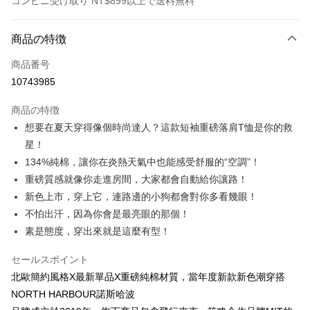
コンビニ受け取り NT$899以上で送料無料
お支払い方法
商品の特徴
クレジットカード1回払い
商品番号
クレジットカード分割払い
10743985
3回払い、金利0、毎回
NT$146
21行の銀行
商品の特徴
6回払い、金利0、毎回
NT$73
21行の銀行
合作金庫商業銀行
第一商業銀行
想要在夏天穿得像個時尚達人？這款短袖重磅落肩T恤是你的救
華南商業銀行
彰化商業銀行
12回払い、金利0、毎回
NT$36
21行の銀行
合作金庫商業銀行
第一商業銀行
星！
上海商業儲蓄銀行
台北富邦商業銀行
華南商業銀行
彰化商業銀行
合作金庫商業銀行
第一商業銀行
コンビニ店頭代金引換
国泰世華商業銀行
兆豐國際商業銀行
134%純棉，讓你在炎熱天氣中也能感受舒服的“空調”！
上海商業儲蓄銀行
台北富邦商業銀行
華南商業銀行
彰化商業銀行
台湾中小企業銀行
台中商業銀行
重磅質感就像你走進房間，大家都會自動給你讓路！
国泰世華商業銀行
兆豐國際商業銀行
LINE Pay
上海商業儲蓄銀行
台北富邦商業銀行
HSBC(台湾)商業銀行
華泰商業銀行
台湾中小企業銀行
台中商業銀行
新色上市，穿上它，連路邊的小狗都會對你多看幾眼！
国泰世華商業銀行
兆豐國際商業銀行
聯邦商業銀行
遠東国際商業銀行
HSBC(台湾)商業銀行
華泰商業銀行
Apple Pay
不怕出汗，因為你會是最亮眼的那個！
台湾中小企業銀行
台中商業銀行
元大商業銀行
永豐商業銀行
聯邦商業銀行
遠東国際商業銀行
HSBC(台湾)商業銀行
華泰商業銀行
素是態度，穿出來就是這麼有型！
玉山商業銀行
星展(台湾)商業銀行
JKOPAY
元大商業銀行
永豐商業銀行
聯邦商業銀行
遠東国際商業銀行
台新國際商業銀行
中国信託商業銀行
玉山商業銀行
星展(台湾)商業銀行
元大商業銀行
永豐商業銀行
セールスポイント
台湾楽天クレジットカード会社
Easy Wallet
台新國際商業銀行
中国信託商業銀行
玉山商業銀行
星展(台湾)商業銀行
北歐簡約風格X最新單品X重磅純棉材質，當年度新款新色潮穿搭
台湾楽天クレジットカード会社
台新國際商業銀行
中国信託商業銀行
Google Pay
NORTH HARBOUR諾斯哈波
台湾楽天クレジットカード会社