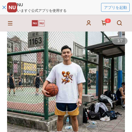
NU
アプリを起動
いますぐ公式アプリを使用する
0
1
/
7