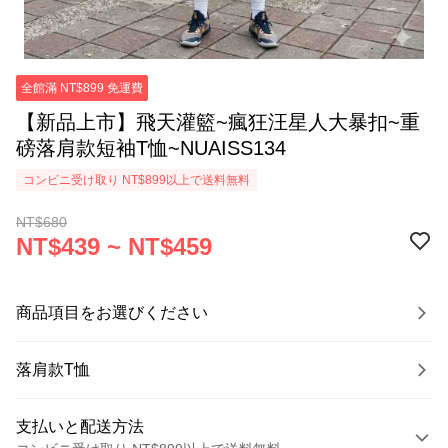
全館滿 NT$899 免運費
【新品上市】飛天灌籃~瘋狂汪星人大暴扣~重
磅落肩款短袖T恤~NUAISS134
コンビニ受け取り NT$899以上で送料無料
NT$680
NT$439 ~ NT$459
商品項目をお選びください
落肩款T恤
支払いと配送方法