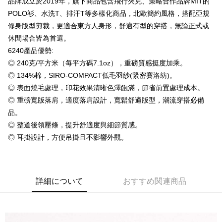
品牌成立於2019年，旗下商品包含飛行夾克、策略合作品牌MIT的
Plus Pay
POLO衫、水洗T、排汗T等多樣化商品，北歐簡約風格，搭配亞規
OP Pay Later
修身版型剪裁，更適合東方人身形，舒適有型的穿搭，無論正式或
説明
休閒場合皆為首選。
【OP Pay Later 使用説明】
6240產品優勢:
AFTEE代金後払い
1. 本サービスは台湾大哥大によって提供され、台湾大哥大のユーザーは追
加の申請なしで即時に利用可能です。
◎ 240克/平方米（每平方碼7.1oz），重磅質感挺度加乘。
説明
2. 支払い方法で「OP Pay Later」を選択すると、注文が成立した後に自動
◎ 134%棉，SIRO-COMPACT低毛羽紗(緊密賽洛紡)。
一、 AFTEE代金後払いについて
的に OP Pay Later の取引プロセスに移行し、携帯番号を確認後、分割払
ATM払い
1.お支払い方法でAFTEE代金後払いを選択すると、携帯電話認証ウィンド
◎ 表面燒毛處理，印花效果清晰色澤飽滿，節省前置處理成本。
いの回数や支払い期限を選択し、支払いを確認すると取引が完了します。
ウが表示されます。
3. 実際の承認額、分割回数および費用については、後続の取引確認ページ
◎ 重磅寬版落肩，適度落肩設計，寬鬆舒適版型，潮流穿搭必備
2.SMSで認証してお支払い手続を進めてください。
配送方法
を基準とします。
3.注文するときのお支払いは不要です。商品はご指定の住所に配送されま
品。
4. 注文成立後30分以内に確認取引を行わない場合や審査が通過しない場
す。
全家付款取貨
◎ 整道後領壓條，提升舒適度與細節質感。
合、注文は自動的にキャンセルされます。「転専審査」に未通過の状況が
4.ご注文が完了すると、携帯に支払い通知のSMSが届きます。アプリ会員
発生した場合は、システムの評価基準に達していないことを意味し、評価
配送毎にNT$65、NT$899以上で送料無料
◎ 耳掛設計，方便吊掛且不影響外觀。
の場合は、AFTEE アプリプッシュ通知が届きます。
内容についての説明はいたしかねます。
5.商品受け取り時のお支払いは不要です。商品を確かめてから、SMSまた
付款後全家取貨
はアプリの通知に従って、4大コンビニ、またはATM/オンラインバンキン
グでお支払いください。
配送毎にNT$60、NT$899以上で送料無料
【支払い方法の説明】
1. 分割払いの金額は電信請求書に統合されず、「OP Pay Later」は毎月の
詳細について
おすすめ関連商品
代金納付期限は最短で 14 日以内ですので、ご注意ください。AFTEE アプ
7-11付款取貨
締め日後に支払いリマインダーのSMSを送信します。
リをダウンロードして AFTEE 会員になるとお支払い期限を最長 45 日以内
2. SMSのリンクを通じて請求書を開いた後、「コンビニバーコード／台湾
配送毎にNT$65、NT$899以上で送料無料
まで延長できます。
大直営店舗／銀行振込／街口支払い／iPASS MONEY」などのチャネルで
支払いを選択できます。
付款後7-11取貨
お支払期限は、ショップが請求した期日と、AFTEEで延長できる日数をも