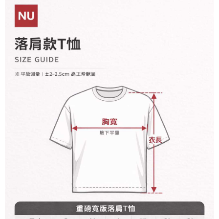
とに計算されます。AFTEEで注文すると、商品を受け取るまで支払い期限
配送毎にNT$60、NT$899以上で送料無料
【注意事項】
を延長できますが、商品を期限内に受け取れない場合があります（例：予
1. 本サービスは「台湾大哥大株式会社」（以下「当社」といいます）によ
約商品や商品到着日が比較的遅い商品）。そのため、商品到着の有無に関
宅配
って提供され、ユーザーが取引時に本サービスを通じて商品やサービスを
わらず、AFTEEで指定された期限内にお支払いください。
購入できるようにし、店舗が売買／分割払い売買の債権を当社に譲渡した
配送毎にNT$65、NT$899以上で送料無料
後、契約に基づいて当社の請求書で帳款を支払うことになります。
二、支払い限度額
2. 「OP Pay Later」を利用する契約関係の目的から、店舗はあなたの個人
1.初回 AFTEEを ご利用の際に、認証結果及び当社の審査の結果に基づ
情報（名前、電話または住所を含む）を台湾大哥大に提供し、収集、処理
き、限度額が設定されます。
および利用するために、当社があなた本人と分割請求書に必要な情報の確
2.決済金額は最低NT$20です。
認、照合および修正を行います。
3.現在、台湾の会員のみご利用いただけます。
3. 完全なユーザーサービス規約については、以下のリンクを参照してくだ
さい：
https://oppay.tw/userRule
三、利用規約「AFTEE代金後払い」（以下当サービスという）はネットプ
ロテクションズ（以下 AFTEE という）が提供し、AFTEEが代金を徴収し
ます。当サービスご利用の際に提供しなければならない個人情報（注文者
の氏名、電話番号、受取人の氏名、電話番号、受取人住所を含むがこれに
限らない）は、AFTEEに渡され当サービスで必要な範囲内で利用されま
す。AFTEEの個人情報の収集、処理、利用について、詳細はAFTEE公式ホ
ームページの『個人情報の収集、処理及び利用に関する声明』をご参照く
ださい（
https://aftee.tw/privacypolicy/
）。
AFTEEの初回ご利用の際に、審査を通過すれば、最高額がNT$10,000にな
ります。支払い期限を過ぎた場合、その金額に基づいて年利20%の遅延滞
納金が加算されます。未成年の利用者は、事前に法定代理人または後見人
の同意を得ればAFTEEをご利用いただけます。