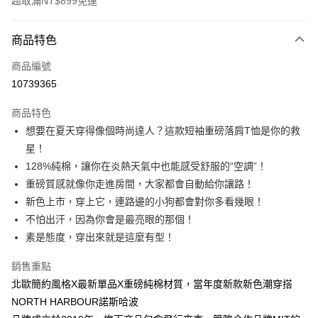
超取滿NT$899免運
付款方式
商品特色
信用卡一次付款
商品編號
信用卡分期付款
10739365
3 期 0 利率 每期
NT$146
21家銀行
商品特色
6 期 0 利率 每期
NT$73
21家銀行
合作金庫商業銀行
第一商業銀行
想要在夏天穿得像個時尚達人？這款短袖重磅落肩T恤是你的救
華南商業銀行
彰化商業銀行
12 期 0 利率 每期
NT$36
21家銀行
合作金庫商業銀行
第一商業銀行
星！
上海商業儲蓄銀行
台北富邦商業銀行
華南商業銀行
彰化商業銀行
合作金庫商業銀行
第一商業銀行
超商取貨付款
國泰世華商業銀行
兆豐國際商業銀行
128%純棉，讓你在炎熱天氣中也能感受舒服的“空調”！
上海商業儲蓄銀行
台北富邦商業銀行
華南商業銀行
彰化商業銀行
臺灣中小企業銀行
台中商業銀行
重磅質感就像你走進房間，大家都會自動給你讓路！
國泰世華商業銀行
兆豐國際商業銀行
LINE Pay
上海商業儲蓄銀行
台北富邦商業銀行
匯豐（台灣）商業銀行
華泰商業銀行
臺灣中小企業銀行
台中商業銀行
新色上市，穿上它，連路邊的小狗都會對你多看幾眼！
國泰世華商業銀行
兆豐國際商業銀行
聯邦商業銀行
遠東國際商業銀行
匯豐（台灣）商業銀行
華泰商業銀行
Apple Pay
不怕出汗，因為你會是最亮眼的那個！
臺灣中小企業銀行
台中商業銀行
元大商業銀行
永豐商業銀行
聯邦商業銀行
遠東國際商業銀行
匯豐（台灣）商業銀行
華泰商業銀行
素是態度，穿出來就是這麼有型！
玉山商業銀行
星展（台灣）商業銀行
街口支付
元大商業銀行
永豐商業銀行
聯邦商業銀行
遠東國際商業銀行
台新國際商業銀行
中國信託商業銀行
玉山商業銀行
星展（台灣）商業銀行
銷售重點
元大商業銀行
永豐商業銀行
台灣樂天信用卡公司
悠遊付
台新國際商業銀行
中國信託商業銀行
玉山商業銀行
星展（台灣）商業銀行
北歐簡約風格X最新單品X重磅純棉材質，當年度新款新色潮穿搭
台灣樂天信用卡公司
台新國際商業銀行
中國信託商業銀行
Google Pay
NORTH HARBOUR諾斯哈波
台灣樂天信用卡公司