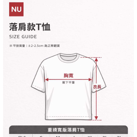
資料（包含姓名、電話或地址）提供予台灣大哥大進項蒐集、處理及利用，
是否繳費成功／繳費後需取消欲退款等相關疑問，請聯繫「AFTEE先享後付
每筆NT$60，滿NT$899(含以上)免運費
由本公司與您本人進行分期帳單所需資料之確認、核對及更正。
客戶支援中心」
https://netprotections.freshdesk.com/support/home
3.完整用戶服務條款，請詳閱以下連結：
https://oppay.tw/userRule
宅配
【注意事項】
１．透過由恩沛科技股份有限公司提供之「AFTEE先享後付」服務完成之交
每筆NT$65，滿NT$899(含以上)免運費
易，需依本服務之必要範圍內提供個人資料，並將交易相關給付款項請求債
權轉讓予恩沛科技股份有限公司。
２．關於個人資料處理事宜，請瀏覽以下網址：
https://aftee.tw/terms/#terms3
３．未成年的使用者請事先徵得法定代理人或監護人之同意方可使用
「AFTEE先享後付」，若未經同意申辦者引起之損失，本公司不負相關責
任。
４．使用「AFTEE先享後付」時，將依據個別帳號之用戶狀況，依本公司即
時審查核予不同之上限額度；若仍有額度不足之情形，本公司將視審查結果
請求用戶進行身份認證。
５．嚴禁一人註冊多個帳號或使用他人資訊註冊。若發現惡意使用之情形，
恩沛科技股份有限公司將有權停止該用戶之使用額度並採取法律行動。