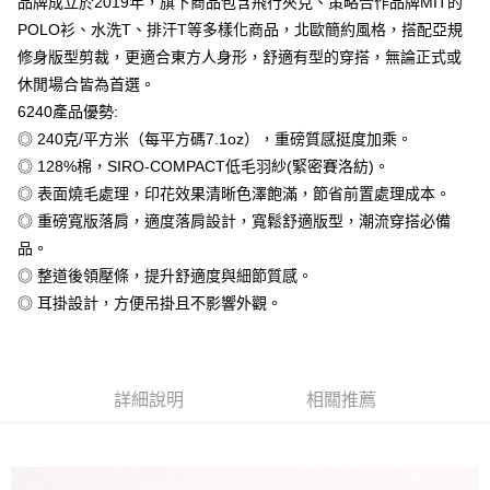
品牌成立於2019年，旗下商品包含飛行夾克、策略合作品牌MIT的
全盈+PAY
POLO衫、水洗T、排汗T等多樣化商品，北歐簡約風格，搭配亞規
大哥付你分期
修身版型剪裁，更適合東方人身形，舒適有型的穿搭，無論正式或
相關說明
休閒場合皆為首選。
【大哥付你分期使用說明】
6240產品優勢:
AFTEE先享後付
1.本服務由台灣大哥大提供，台灣大哥大用戶可立即使用無須另外申請。
◎ 240克/平方米（每平方碼7.1oz），重磅質感挺度加乘。
2.付款方式選擇「大哥付你分期」，訂單成立後會自動跳轉到大哥付的交易
相關說明
流程，驗證手機門號後，選擇欲分期的期數、繳款截止日，確認付款後即完
◎ 128%棉，SIRO-COMPACT低毛羽紗(緊密賽洛紡)。
【關於「AFTEE先享後付」】
成交易。
ATM付款
AFTEE先享後付是「在收到商品之後才付款」的支付方式。 讓您購物簡單
◎ 表面燒毛處理，印花效果清晰色澤飽滿，節省前置處理成本。
3.實際核准額度、可分期數及費用金額請依後續交易確認頁面所載為準。
便利好安心！
4.訂單成立30分鐘內，如未前往確認交易或遇審核未通過，訂單將自動取
◎ 重磅寬版落肩，適度落肩設計，寬鬆舒適版型，潮流穿搭必備
１．簡單：不需註冊會員、不需綁卡、不需儲值。
運送方式
消。如遇「轉專審核」未通過狀況，表示未達大哥付你分期系統評分，恕無
２．便利：只要手機號碼，簡訊認證，即可結帳。
品。
法說明評估內容。
３．安心：先確認商品／服務後，再付款。
全家付款取貨
◎ 整道後領壓條，提升舒適度與細節質感。
【繳款方式說明】
1.分期款項不併入電信帳單，「大哥付你分期」於每月結算日後寄送繳費提
每筆NT$65，滿NT$899(含以上)免運費
◎ 耳掛設計，方便吊掛且不影響外觀。
【「AFTEE先享後付」結帳流程】
醒簡訊。
１．於結帳方式選擇「AFTEE先享後付」後，將跳轉至「AFTEE先享後付」
2.透過簡訊連結打開帳單後，可選擇「超商條碼／台灣大直營門市／銀行轉
付款後全家取貨
結帳頁面，進行簡訊認證並確認金額後，即可完成結帳。
帳／街口支付／iPASS MONEY」等通路繳費。
２．訂單成立數日內，您將收到繳費通知簡訊。
每筆NT$60，滿NT$899(含以上)免運費
３．收到繳費通知簡訊後14天內，點擊此簡訊中的連結，可透過四大超商／
【注意事項】
詳細說明
相關推薦
ATM／網路銀行／等多元方式進行付款，方視為交易完成。
7-11付款取貨
1.本服務係由「台灣大哥大股份有限公司」（以下簡稱本公司）所提供，讓
※ 請注意：結帳手續完成當下不需立刻繳費，但若您需要取消訂單，請聯絡
用戶於交易時，得透過本服務購買商品或服務，並由商店將買賣／分期付款
每筆NT$65，滿NT$899(含以上)免運費
購買商品的店家。未經商家同意取消之訂單仍視為有效，需透過AFTEE先享
買賣價金債權讓與本公司後，依約使用本公司帳單繳交帳款。
後付繳納相關費用。
2.基於同意付款使用「大哥付你分期」之契約關係目的，商店將以您的個人
付款後7-11取貨
※ 交易是否成功請以「AFTEE先享後付 」之結帳頁面顯示為準，若有關於